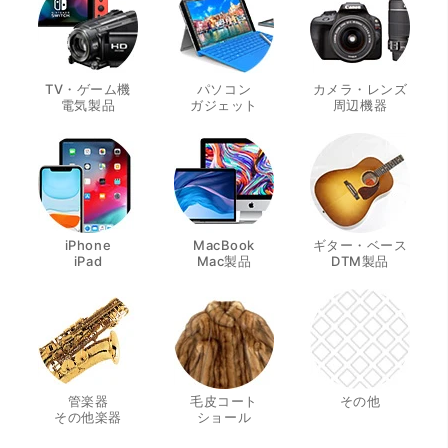
TV・ゲーム機
パソコン
カメラ・レンズ
・
・
・
電気製品
ガジェット
周辺機器
iPhone
MacBook
ギター・ベース
・
・
・
iPad
Mac製品
DTM製品
管楽器
毛皮コート
その他
・
・
その他楽器
ショール