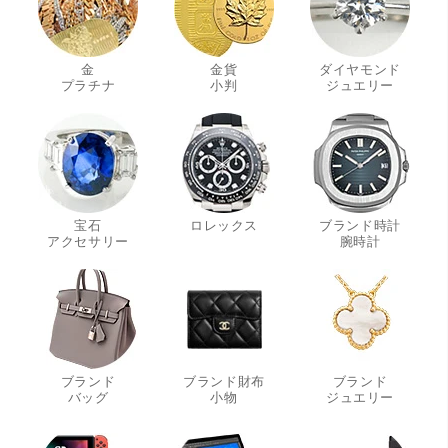
金
金貨
ダイヤモンド
・
・
・
プラチナ
小判
ジュエリー
宝石
ロレックス
ブランド時計
・
・
アクセサリー
腕時計
ブランド
ブランド財布
ブランド
・
・
・
バッグ
小物
ジュエリー