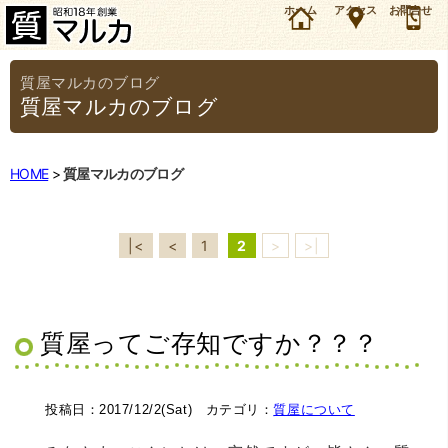
ダラダラツラツラと。マルカブログは大阪・豊中の質屋マルカが日々の業務や雑感などを、気
ホーム
アクセス
お問合せ
が向いたときに更新するゆる～いブログです。もしかしたら、お役に立つ情報があるかも！？
質屋マルカのブログ
HOME
質屋マルカのブログ
|<
<
1
2
>
>|
質屋ってご存知ですか？？？
投稿日：2017/12/2(Sat) カテゴリ：
質屋について