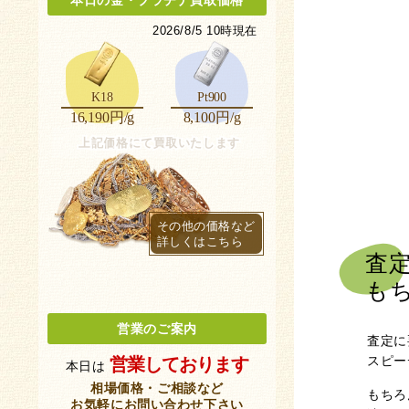
本日の金
・
プラチナ買取価格
2026/8/5 10時現在
K18
Pt900
16,190円/g
8,100円/g
上記価格にて買取いたします
その他の価格など
詳しくはこちら
査
も
営業のご案内
査定に
スピー
営業しております
本日は
相場価格・ご相談など
もちろ
お気軽にお問い合わせ下さい