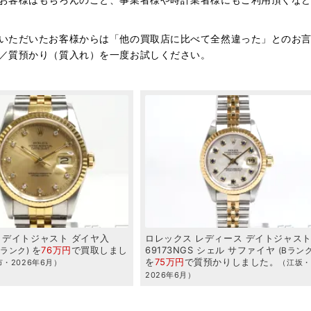
いただいたお客様からは「他の買取店に比べて全然違った」とのお
／質預かり（質入れ）を一度お試しください。
デイトジャスト
ダイヤ入
ロレックス
レディース
デイトジャス
を
76万円
で
買取
しまし
69173NGS
シェル
サファイヤ
Bランク
Bラン
を
75万円
で
質預かり
しました。
・2026年6月）
（江坂・
2026年6月）