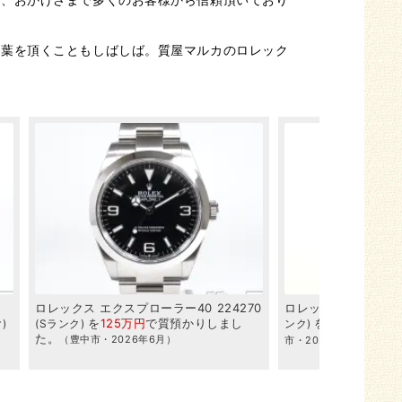
言葉を頂くこともしばしば。質屋マルカのロレック
ト
ロレックス
エクスプローラー40
224270
ロレックス
デイトジ
を
125万円
で
質預かり
しまし
を
115万円
で
買
ク
Sランク
ンク
た。
（豊中市・2026年6月）
市・2026年5月）