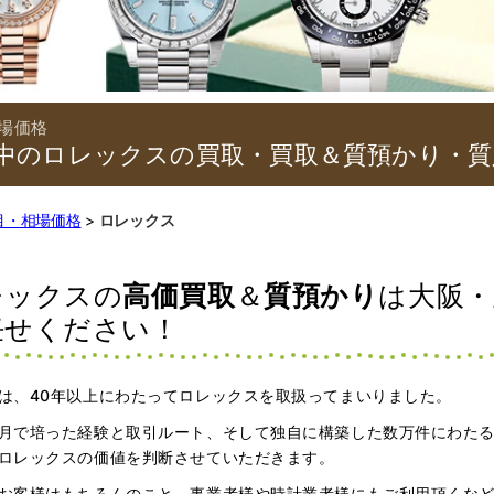
中のロレックスの買取・買取＆質預かり・質
目・相場価格
ロレックス
レックスの
高価買取
＆
質預かり
は
大阪・
任せください！
は、40年以上にわたってロレックスを取扱ってまいりました。
月で培った経験と取引ルート、そして独自に構築した数万件にわた
ロレックスの価値を判断させていただきます。
お客様はもちろんのこと、事業者様や時計業者様にもご利用頂くな