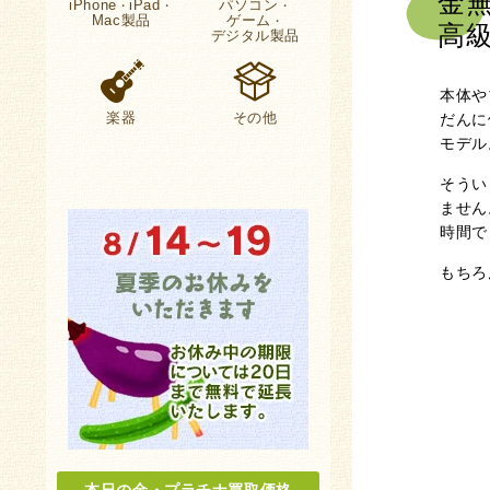
金
iPhone
iPad
パソコン
・
・
・
Mac製品
ゲーム
・
高
デジタル製品
本体や
だんに
楽器
その他
モデル
そうい
ません
時間で
もちろ