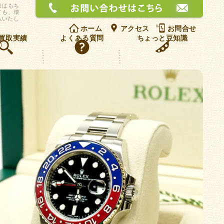
お問
取はもち
ても、壊
払いたし
ホーム
アクセス
お問合せ
買取実績
よくある質問
ちょっと豆知識