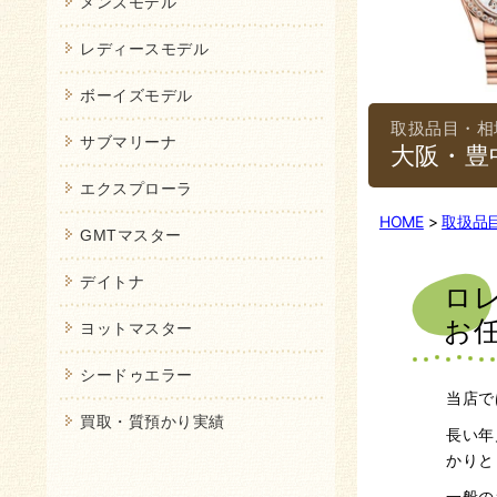
メンズモデル
レディースモデル
ボーイズモデル
サブマリーナ
大阪・豊
エクスプローラ
HOME
取扱品
GMTマスター
デイトナ
ロ
お
ヨットマスター
シードゥエラー
当店で
買取・質預かり実績
長い年
かりと
一般の