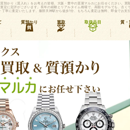
、質預かり（質入れ）をお考えの皆様、大阪・豊中の質屋マルカにお任せください。買
額査定に定評がございます。長年の経験とリアルタイム相場で、高額モデルでも、古く
・丁寧に査定いたします。服部天神駅から徒歩1分、もちろん査定は無料、即金でお支
て
質預かり
買取
取扱品目
質・