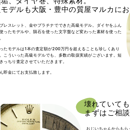
無垢、ダイヤ巻、
特殊素材。
級モデルも
大阪・豊中の質屋マルカに
お
ブレスレット、金やプラチナでできた高級モデル。ダイヤをふん
使ったモデルや、隕石を使った文字盤など変わった素材を使った
。
ったモデルは1本の査定額が200万円を超えることも珍しくあり
。こういった高級モデルでも、多数の取扱実績がございます。短
きっちり査定させていただきます。
ん即金にてお支払致します。
壊れていても
まずはご相談
おじいちゃんからもら