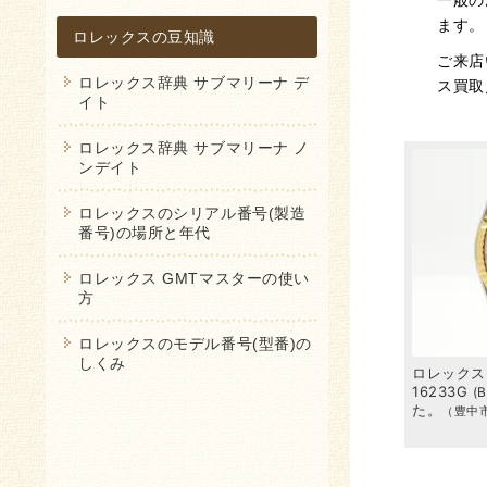
ます。
ロレックスの豆知識
ご来店
ロレックス辞典 サブマリーナ デ
ス買取
イト
ロレックス辞典 サブマリーナ ノ
ンデイト
ロレックスのシリアル番号(製造
番号)の場所と年代
ロレックス GMTマスターの使い
方
ロレックスのモデル番号(型番)の
しくみ
6613LN
ロレックス
メンズ
デイトジャスト
ロレックス
AB
り
しました。
16233
を
71万円
で
買取
しまし
16233G
Bランク
た。
た。
（豊中市・2026年1月）
（豊中市