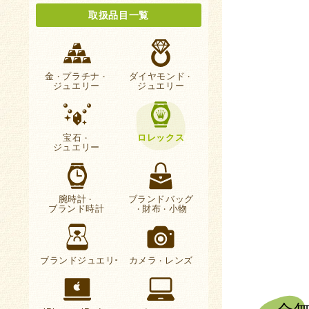
取扱品目一覧
金
プラチナ
ダイヤモンド
・
・
・
ジュエリー
ジュエリー
宝石
ロレックス
・
ジュエリー
腕時計
ブランドバッグ
・
ブランド時計
財布
小物
・
・
ブランドジュエリー
カメラ
レンズ
・