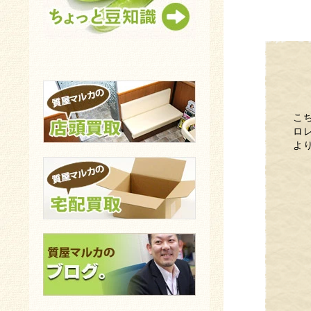
こ
ロ
よ