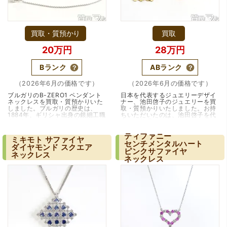
買取・質預かり
買取
20万円
28万円
Bランク
ABランク
（2026年6月の価格です）
（2026年6月の価格です）
ブルガリのB-ZERO1 ペンダント
日本を代表するジュエリーデザイ
ネックレスを買取・質預かりいた
ナー、池田啓子のジュエリーを買
（大阪府大阪市）とても宝石に詳しく、また中古市場の仕
しました。ブルガリの歴史は、
取・質預かりいたしました。お持
1884年、ギリシャ出身の銀細工職
ちいただいたのは、池田啓子を代
組みもお教えいただけ嬉しかったです。鑑別も素早く驚き
人であるソティリオ・ブルガリが
表する作品、イチョウ/フラワーモ
ました。宜しくお願いいたします。(楽器等、様々なジャン
ローマに店を構えたことから始ま
チーフのリング、ペンダント、イ
ルに詳しいの流石の一言に尽きます)
りました。「色…（大阪・豊中
ヤリングの3点…（兵庫・川西
ティファニー
ミキモト
サファイヤ
市）
市・雲雀丘花屋敷）
センチメンタルハート
ダイヤモンド
スクエア
ピンクサファイヤ
ネックレス
ネックレス