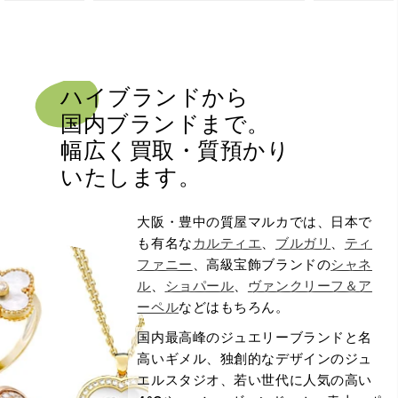
ハイブランドから
国内ブランドまで。
幅広く買取・質預かり
いたします。
大阪・豊中の質屋マルカでは、日本で
も有名な
カルティエ
、
ブルガリ
、
ティ
ファニー
、高級宝飾ブランドの
シャネ
ル
、
ショパール
、
ヴァンクリーフ＆ア
ーペル
などはもちろん。
国内最高峰のジュエリーブランドと名
高いギメル、独創的なデザインのジュ
エルスタジオ、若い世代に人気の高い