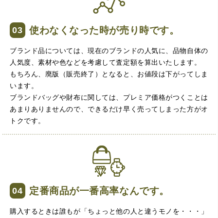
出していただいたのが初めてで感動しました。
使わなくなった時が売り時です。
ブランド品については、現在のブランドの人気に、品物自体の
人気度、素材や色などを考慮して査定額を算出いたします。
もちろん、廃版（販売終了）となると、お値段は下がってしま
います。
ブランドバッグや財布に関しては、プレミア価格がつくことは
（大阪府大阪市）すごく丁寧に対応して頂きました。 ホー
あまりありませんので、できるだけ早く売ってしまった方がオ
ムページの皆様の評価がとても良かったので、質屋自体初
トクです。
めての利用でしたが、対応して頂きました担当の方もすご
く良かったです。 これから質屋をご利用される方は是非オ
ススメです。
定番商品が一番高率なんです。
購入するときは誰もが「ちょっと他の人と違うモノを・・・」