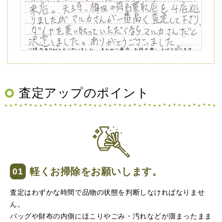
（兵庫県神戸市）ネットの口コミを見て神戸から来店。天
王寺、梅田の有名買取店を4店巡りましたがマルカさんが一
番高く査定して下さり、ダイヤを買い取っていただくなら
マルカさんだと決定しました。ありがとうございました。
査定アップのポイント
軽くお掃除をお願いします。
（大阪府大阪市）問い合わせから非常に分かり易く、安心
査定はわずかな時間で品物の状態を判断しなければなりませ
して利用できた。また、思ったよりも高額だったので助か
ん。
りました。
バッグや財布の内側にほこりやごみ・汚れなどが溜まったまま