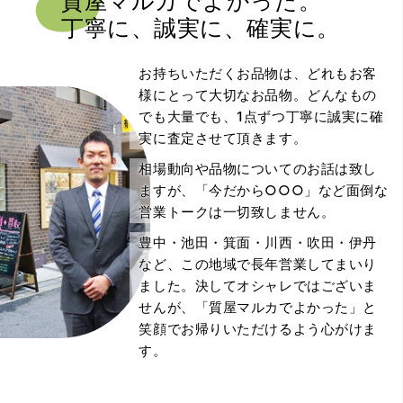
質屋マルカでよかった。
丁寧に、誠実に、確実に。
お持ちいただくお品物は、どれもお客
様にとって大切なお品物。どんなもの
でも大量でも、1点ずつ丁寧に誠実に確
実に査定させて頂きます。
相場動向や品物についてのお話は致し
ますが、「今だから○○○」など面倒な
営業トークは一切致しません。
豊中・池田・箕面・川西・吹田・伊丹
など、この地域で長年営業してまいり
ました。決してオシャレではございま
せんが、「質屋マルカでよかった」と
笑顔でお帰りいただけるよう心がけま
す。