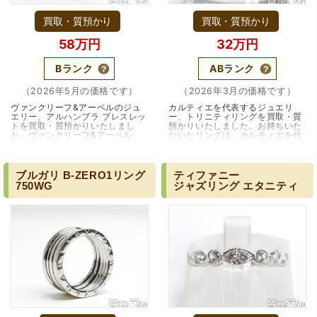
買取・質預かり
買取・質預かり
（兵庫県宝塚市）預かって頂くときに持っていた方の宝石
も見て頂く事が出き、購入した商品の価値をいろいろ教え
58万円
32万円
てもらえた事がとてもよかったです。親切な対応で、また
何かあった時にはこちらでお願いしたいと思いました。
Bランク
ABランク
（2026年5月の価格です）
（2026年3月の価格です）
ヴァンクリーフ&アーペルのジュ
カルティエを代表するジュエリ
エリー、アルハンブラ ブレスレッ
ー、トリニティリングを買取・質
トを買取・質預かりいたしまし
預かりいたしました。お持ちいた
た。ヴァンクリーフ&アーペル
だいたリングは、カルティエを代
は、1906年にパリのヴァンドーム
表するコレクション、トリニティ
広場で創業した格式高いジュエラ
です。カルティエの創業者、ル
ーです。創業は、…（大阪・吹田
イ・カルティエ…（大阪・千里中
市）
央）
ブルガリ
B-ZERO1リング
ティファニー
750WG
ジャズリング
エタニティ
（大阪府池田市）とても親切で丁寧な対応に感激いたしま
した。質屋さんはわりと利用して(主に中古品の購入)慣れて
いましたが、今までの質屋さんとは全く違う、とても良い
印象でした。何度でも伺いたくなりました。この度は、本
当にありがとうございました。