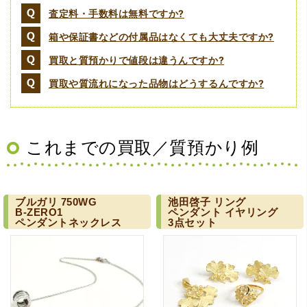
査定料・手数料は無料ですか?
箱や保証書などの付属品はなくても大丈夫ですか?
買取と質預かりで値段は違うんですか?
（大阪府堺市）電話対応の時からとても感じが良くて来店
買取や質流れになった品物はどうするんですか?
してもとても優しく、来て良かったです。これからこちら
でお世話になろうと思いました。ありがとうございまし
た。
これまでの買取／質預かり例
ブルガリ
750WG
池田啓子
リング
B-ZERO1
ペンダント
イヤリング
ペンダントネックレス
3点セット
（京都府亀岡市）他店舗にも行きましたが、対応の方があ
まりお売りしたくないと思ったので、やめました。こちら
は電話対応からも誠実な印象でしたので、こちらでお売り
しようと思っておりました。この度はありがとうございま
す。