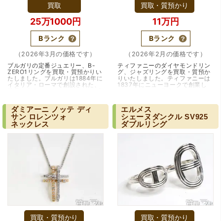
買取
買取・質預かり
25万1000円
11万円
Bランク
Bランク
（豊中市西泉丘）初めて利用しましたが、とても親切丁寧
に査定をして頂き思いもよらない価格をいただきました。
（2026年3月の価格です）
（2026年2月の価格です）
正直他店の倍以上で驚きました。また機会があれば利用し
ブルガリの定番ジュエリー、B-
ティファニーのダイヤモンドリン
ます。
ZERO1リングを買取・質預かりい
グ、ジャズリングを買取・質預か
たしました。ブルガリは1884年に
りいたしました。ティファニーは
イタリア・ローマで創設された、
1837年にニューヨークで創業し
世界を代表するラグジュアリーブ
た、アメリカを代表するジュエラ
ランドです。古代ローマにインス
ーです。カルティエやブルガリ、
ピレーションが得た…（兵庫・宝
ヴァンクリーフ、…（大阪・吹田
ダミアーニ
ノッテ
ディ
エルメス
塚・逆瀬川）
市）
サン
ロレンツォ
シェーヌダンクル
SV925
ネックレス
ダブルリング
（大阪府東大阪市）ネットを見て安心できるお店であると
感じて飛び込みで訪問。飛びこみにも関わらず、とても親
切、丁ねいな対応をして頂き、思っていた以上の信用でき
るお店でした。満足いく金額で買い取って頂きました。あ
りがとうございます。
買取・質預かり
買取・質預かり