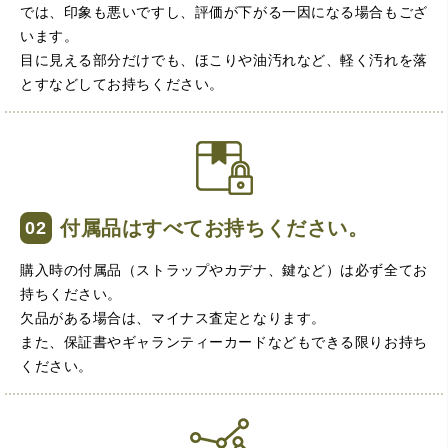
では、印象も悪いですし、評価が下がる一因になる場合もござ
います。
目に見える部分だけでも、ほこりや油汚れなど、軽く汚れを落
とすなどしてお持ちください。
（大阪府大阪市）とてもプロな鑑定士さんがいて的確にア
ドバイスや買取りを暖かい人柄で行ってくれます。 親切に
なって頂いてありがとうございます! お店の雰囲気もやらし
さがなく、とても入ってゆっくりできる落ちついた敷居の
高いお店です。また鑑定士さんに会いたいです。
付属品はすべてお持ちください。
購入時の付属品（ストラップやカデナ、鍵など）は必ず全てお
持ちください。
欠品がある場合は、マイナス査定となります。
また、保証書やギャランティーカードなどもできる限りお持ち
ください。
（大阪府大阪市）きれいにして頂いたうえで質入れ金額を