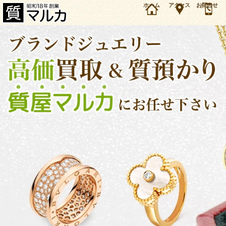
ティファニー、カルティエ、ブルガリ、ヴァンクリーフなどブランドジュエリーの高価買取、
ホーム
アクセス
お問合せ
質預かり（質入れ）をお考えの皆様、大阪・豊中の質屋マルカにお任せください。買取はもち
ろん、質預かりでも高額査定に定評がございます。長年の経験とリアルタイム相場で1点ずつ正
確・丁寧に査定いたします。服部天神駅から徒歩1分、もちろん査定は無料、即金でお支払いた
します。