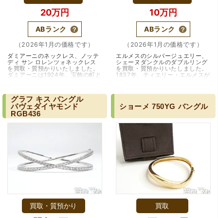
20万円
10万円
ABランク
ABランク
（2026年1月の価格です）
（2026年1月の価格です）
ダミアーニのネックレス、ノッテ
エルメスのシルバージュエリー、
ディ サン ロレンツォネックレス
シェーヌダンクルのダブルリング
を買取・質預かりいたしました。
を買取・質預かりいたしました。
ダミアーニは1924年、宝飾の町と
1837年、ティエリー・エルメスが
して名高いイタリアのヴァレンツ
パリに開いた馬具工房からその歴
ァという町で誕生しました。類ま
史をスタートさせたメゾン、エル
（兵庫県神戸市）別のお店でメール査定した際の1.5倍の金
れなるデザイン…（大阪・吹田
メス。馬具の製…（兵庫・宝塚・
額を提示いただけたので即決しました。楽器も安心してお
グラフ
キス
バングル
市）
逆瀬川）
任せできそうです!
パヴェダイヤモンド
ショーメ
750YG
バングル
RGB436
買取・質預かり
買取
（大阪府大阪市）丁寧に査定していただいたうえ、商品保
管に関する知識も教えて頂けました。戻ってきた際には教