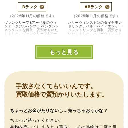
Bランク
ABランク
（2025年11月の価格です）
（2025年11月の価格です）
ヴァンクリーフ&アーペルのヴィ
ハリーウィンストンのダイヤモン
ンテージアルハンブラ ペンダント
ドリング、ベル・バイ・エンゲー
ネックレスを買取・質預かりいた
ジメントリングを買取・質預かり
しました。ヴァンクリーフ&アー
いたしました。ハリーウィンスト
ペルは1906年にフランス・パリの
ンは1932年にニューヨークで創業
ヴァンドーム広場で創設された、
された世界最高峰のブランドジュ
世界屈指のハイジ…（大阪・豊中
エリーメゾンで…（兵庫・宝塚・
市）
逆瀬川）
もっと見る
手放さなくてもいいんです。
買取価格で質預かりいたします。
ちょっとお金がたりないし…売っちゃおうかな？
ちょっと待ってください！
品物を売ってしまうと（買取）、その品物は二度と戻