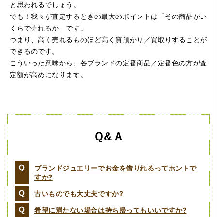
と思われるでしょう。
でも！我々が査定するときの最大のポイントは「その商品がい
（大阪府豊中市）買取査定の流れがとても丁寧でお話がし
くらで売れるか」です。
やすくとても良い時間になりました!!満足出来る買取です。
つまり、高く売れるものほど高く質預かり／買取りすることが
本当に有難う御座います!!
できるのです。
こういった意味から、各ブランドの定番商品／定番色の方が査
定額が高めになります。
Ｑ&Ａ
（大阪府寝屋川市）質屋さんは初めてて不安でしたが、他
店買い取りより高く思っていた以上の金額で大満足です。
説明もわかりやすく、優しい話し方の対応でとても良かっ
ブランドジュエリーでお金を借りれるってホントで
たです。
すか?
古いものでも大丈夫ですか?
希望に満たない場合は持ち帰ってもいいですか?