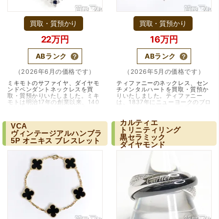
（大阪府門真市）他店ではメール見積もりの時点で数千
円〜1万程度の見積もりでしたが、こちらのメールでの見積
買取・質預かり
買取・質預かり
もりは倍以上ちがうので利用させて頂きました。 対応も丁
寧で良かったです。
22万円
16万円
ABランク
ABランク
（2026年6月の価格です）
（2026年5月の価格です）
ミキモトのサファイヤ、ダイヤモ
ティファニーのネックレス、セン
ンドペンダントネックレスを買
チメンタルハートを買取・質預か
取・質預かりいたしました。ミキ
りいたしました。ティファニー
モトは明治17年の創業以来、140
は、1837年にニューヨークのブロ
年以上にわたって日本を代表する
ードウェイで創業した世界を代表
ジュエリーブランドとして君臨し
するジュエラーです。最初は文房
ています。真珠養殖…（兵庫・西
具や装飾品を扱う…（大阪・箕面
カルティエ
VCA
宮/神戸市）
市）
トリニティリング
（大阪市東淀川区）出来るだけ安く買取られるのかな…?と
ヴィンテージアルハンブラ
黒セラミック
いう不安が最初は有りましたが、面倒な営業トークも一切
5P
オニキス
ブレスレット
ダイヤモンド
なく安心して任せられました。 ありがとうございます。