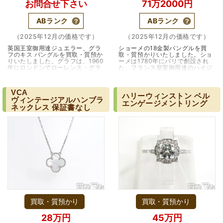
お問合せ下さい
71万2000円
えていただいた通りに保管してみようと思います。
ABランク
ABランク
（2025年12月の価格です）
（2025年12月の価格です）
英国王室御用達ジュエラー、グラ
ショーメの18金製バングルを買
フのキス バングルを買取・質預か
取・質預かりいたしました。ショ
りいたしました。グラフは、1960
ーメは1780年にパリで創設され
年にロンドンでローレンス・グラ
た、フランス皇室御用達のハイジ
フによって設立された、世界最高
ュエラーです。その歴史は、ナポ
峰のジュエラーです。「キング・
レオン・ボナパルトと皇妃ジョゼ
オブ・ダイヤモ…（大阪・千里中
フィーヌの御用…（兵庫・伊丹
VCA
央）
市）
ハリーウィンストン
ベル
ヴィンテージアルハンブラ
エンゲージメントリング
ネックレス
保証書なし
（大阪府池田市）丁寧に説明して頂き思っていたよりの金
額でした。一旦持ち帰りましたが、良い金額だったので買
取して頂きました。又、機会あれば是非利用したいです。
買取・質預かり
買取・質預かり
28万円
45万円