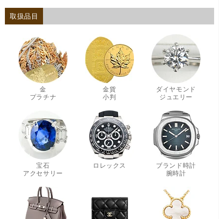
取扱品目
金
金貨
ダイヤモンド
・
・
・
プラチナ
小判
ジュエリー
宝石
ロレックス
ブランド時計
・
・
アクセサリー
腕時計