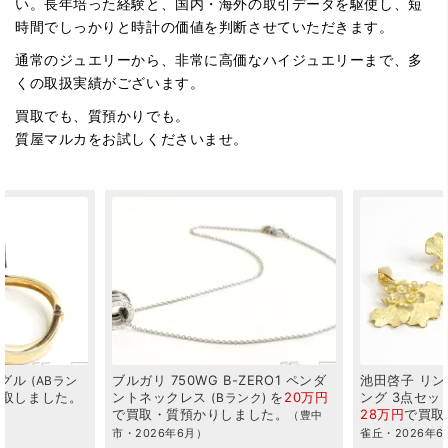
い。長年培った経験と、国内・海外の取引データを駆使し、短
時間でしっかりと時計の価値を判断させていただきます。
通常のジュエリーから、非常に高価なハイジュエリーまで、多
くの取扱実績がございます。
買取でも、質預かりでも。
質屋マルカをお試しくださいませ。
ERO1
ペンダ
池田啓子
リング
ペンダント
イヤリ
ミキモト
サフ
を
20万円
ング
3点セット
を
スクエア
ネッ
ンク
ABランク
した。
28万円
で
買取
しました。
22万円
で
買取
（豊中
（川西市・雲
（西宮市・神戸市
雀丘・2026年6月）