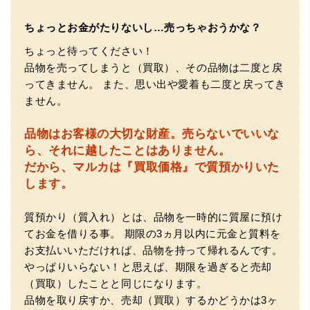
ちょっとお金がたりないし…売っちゃおうかな？
ちょっと待ってください！
品物を売ってしまうと（買取）、その品物は二度と戻
ってきません。
また、思い出や愛着も二度と戻ってき
ません。
品物はお客様の大切な財産。
売らないでいいな
（大阪府門真市）他店ではメール見積もりの時点で数千
ら、それに越したことはありません。
円〜1万程度の見積もりでしたが、こちらのメールでの見積
だから、マルカは『買取価格』で質預かりいた
もりは倍以上ちがうので利用させて頂きました。 対応も丁
寧で良かったです。
します。
質預かり（質入れ）とは、品物を一時的に質屋に預け
てお金を借りる事。
期限の3ヵ月以内に元金と質料を
お支払いいただければ、品物を持って帰れるんです。
やっぱりいらない！と思えば、期限を過ぎると売却
（買取）したことと同じになります。
品物を取り戻すか、売却（買取）するかどうかは3ヶ