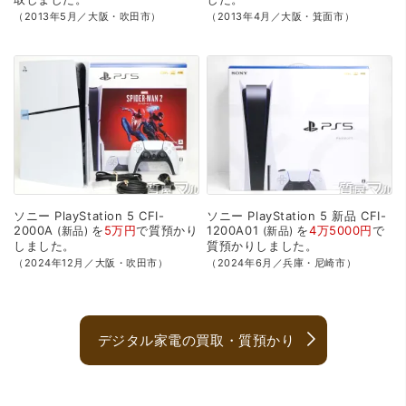
（2013年5月／大阪・吹田市）
（2013年4月／大阪・箕面市）
ソニー
PlayStation
5
CFI-
ソニー
PlayStation
5
新品
CFI-
2000A
を
5万円
で
質預かり
1200A01
を
4万5000円
で
新品
新品
しました。
質預かり
しました。
（2024年12月／大阪・吹田市）
（2024年6月／兵庫・尼崎市）
デジタル家電の買取・質預かり