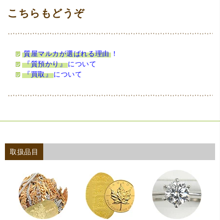
質屋マルカが選ばれる理由
！
『質預かり』
について
『買取』
について
取扱品目