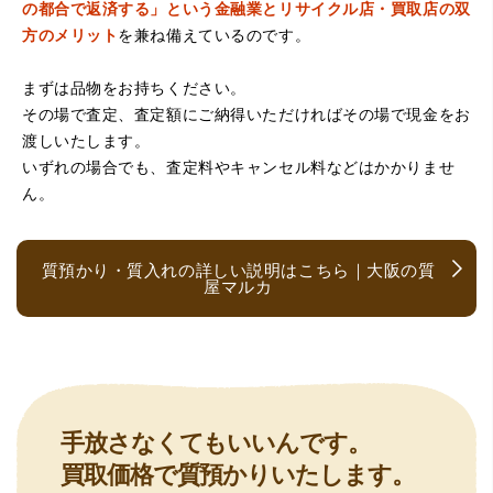
の都合で返済する」という金融業とリサイクル店・買取店の双
方のメリット
を兼ね備えているのです。
まずは品物をお持ちください。
その場で査定、査定額にご納得いただければその場で現金をお
（京都府亀岡市）他店舗にも行きましたが、対応の方があ
渡しいたします。
まりお売りしたくないと思ったので、やめました。こちら
は電話対応からも誠実な印象でしたので、こちらでお売り
いずれの場合でも、査定料やキャンセル料などはかかりませ
しようと思っておりました。この度はありがとうございま
ん。
す。
質預かり・質入れの詳しい説明はこちら｜大阪の質
屋マルカ
（大阪府大阪市）とても宝石に詳しく、また中古市場の仕
手放さなくてもいいんです。
組みもお教えいただけ嬉しかったです。鑑別も素早く驚き
買取価格で質預かりいたします。
ました。宜しくお願いいたします。(楽器等、様々なジャン
ルに詳しいの流石の一言に尽きます)