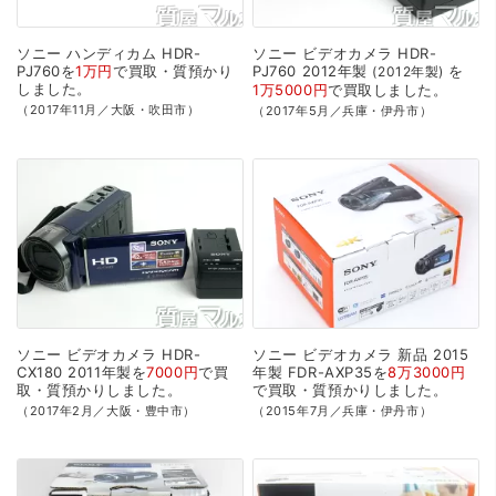
ソニー
ハンディカム
HDR-
ソニー
ビデオカメラ
HDR-
PJ760を
1万円
で
買取・質預かり
PJ760
2012年製
を
2012年製
しました。
1万5000円
で
買取
しました。
（2017年11月／大阪・吹田市）
（2017年5月／兵庫・伊丹市）
ソニー
ビデオカメラ
HDR-
ソニー
ビデオカメラ
新品
2015
CX180
2011年製を
7000円
で
買
年製
FDR-AXP35を
8万3000円
取・質預かり
しました。
で
買取・質預かり
しました。
（2017年2月／大阪・豊中市）
（2015年7月／兵庫・伊丹市）