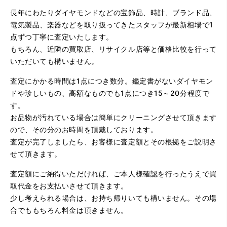
長年にわたりダイヤモンドなどの宝飾品、時計、ブランド品、
電気製品、楽器などを取り扱ってきたスタッフが最新相場で1
点ずつ丁寧に査定いたします。
もちろん、近隣の買取店、リサイクル店等と価格比較を行って
（大阪府大阪市）問い合わせから非常に分かり易く、安心
いただいても構いません。
して利用できた。また、思ったよりも高額だったので助か
りました。
査定にかかる時間は1点につき数分。鑑定書がないダイヤモン
ドや珍しいもの、高額なものでも1点につき15～20分程度で
す。
お品物が汚れている場合は簡単にクリーニングさせて頂きます
ので、その分のお時間を頂戴しております。
査定が完了しましたら、お客様に査定額とその根拠をご説明さ
せて頂きます。
査定額にご納得いただければ、ご本人様確認を行ったうえで買
（大阪府大阪市）とてもプロな鑑定士さんがいて的確にア
ドバイスや買取りを暖かい人柄で行ってくれます。 親切に
取代金をお支払いさせて頂きます。
なって頂いてありがとうございます! お店の雰囲気もやらし
少し考えられる場合は、お持ち帰りいても構いません。その場
さがなく、とても入ってゆっくりできる落ちついた敷居の
高いお店です。また鑑定士さんに会いたいです。
合でももちろん料金は頂きません。