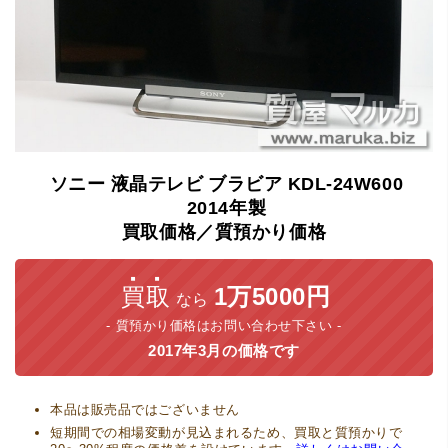
ソニー
液晶テレビ
ブラビア
KDL-24W600
2014年製
買取価格／質預かり価格
買取
1万5000円
なら
質預かり価格はお問い合わせ下さい
2017年3月の価格です
本品は販売品ではございません
短期間での相場変動が見込まれるため、買取と質預かりで