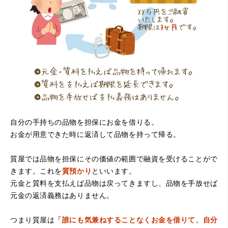
（大阪府寝屋川市）質屋さんは初めてて不安でしたが、他
店買い取りより高く思っていた以上の金額で大満足です。
説明もわかりやすく、優しい話し方の対応でとても良かっ
たです。
自分の手持ちの品物を担保にお金を借りる。
お金が用意できた時に返済して品物を持って帰る。
（大阪府堺市）電話対応の時からとても感じが良くて来店
質屋では品物を担保にその価値の範囲で融資を受けることがで
してもとても優しく、来て良かったです。これからこちら
でお世話になろうと思いました。ありがとうございまし
きます。これを
質預かり
といいます。
た。
元金と質料を支払えば品物は戻ってきますし、品物を手放せば
元金の返済義務はありません。
つまり質屋は
「誰にも気兼ねすることなくお金を借りて、自分