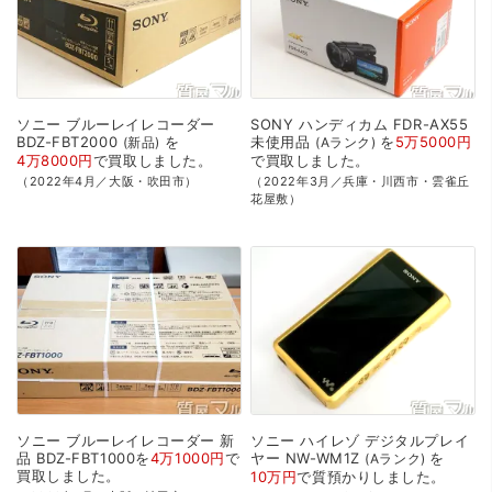
ソニー
ブルーレイレコーダー
SONY
ハンディカム
FDR-AX55
BDZ-FBT2000
を
未使用品
を
5万5000円
新品
Aランク
4万8000円
で
買取
しました。
で
買取
しました。
（2022年4月／大阪・吹田市）
（2022年3月／兵庫・川西市・雲雀丘
花屋敷）
ソニー
ブルーレイレコーダー
新
ソニー
ハイレゾ
デジタルプレイ
品
BDZ-FBT1000を
4万1000円
で
ヤー
NW-WM1Z
を
Aランク
買取
しました。
10万円
で
質預かり
しました。