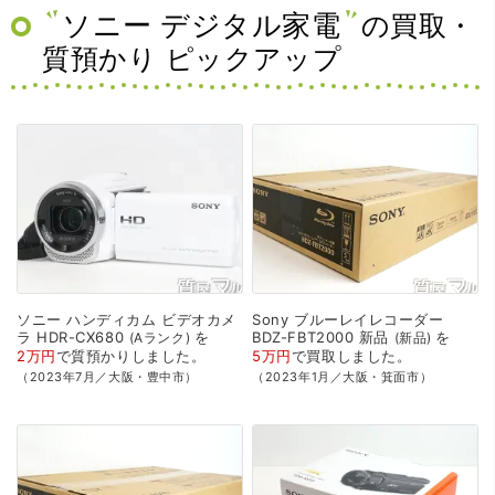
ソニー デジタル家電
の買取・
質預かり ピックアップ
ソニー
ハンディカム
ビデオカメ
Sony
ブルーレイレコーダー
ラ
HDR-CX680
を
BDZ-FBT2000
新品
を
Aランク
新品
2万円
で
質預かり
しました。
5万円
で
買取
しました。
（2023年7月／大阪・豊中市）
（2023年1月／大阪・箕面市）