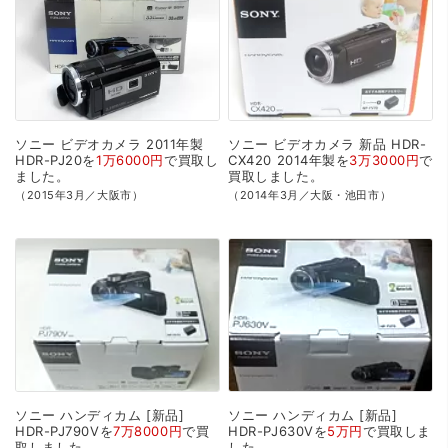
ソニー
ビデオカメラ
2011年製
ソニー
ビデオカメラ
新品
HDR-
HDR-PJ20を
1万6000円
で
買取
し
CX420
2014年製を
3万3000円
で
ました。
買取
しました。
（2015年3月／大阪市）
（2014年3月／大阪・池田市）
ソニー
ハンディカム
[新品]
ソニー
ハンディカム
[新品]
HDR-PJ790Vを
7万8000円
で
買
HDR-PJ630Vを
5万円
で
買取
しま
取
しました。
した。