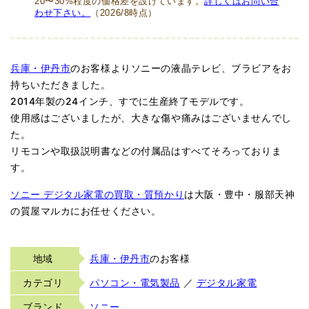
20〜30%程度の価格差を設けています。
詳しくはお問い合
わせ下さい。
（2026/8時点）
兵庫・伊丹市
のお客様よりソニーの液晶テレビ、ブラビアをお
持ちいただきました。
2014年製の24インチ、すでに生産終了モデルです。
使用感はございましたが、大きな傷や痛みはございませんでし
た。
リモコンや取扱説明書などの付属品はすべてそろっておりま
す。
ソニー デジタル家電の買取・質預かり
は大阪・豊中・服部天神
の質屋マルカにお任せください。
地域
兵庫・伊丹市
のお客様
カテゴリ
パソコン・電気製品
／
デジタル家電
ブランド
ソニー