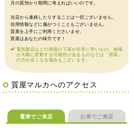
（大阪市東淀川区）出来るだけ安く買取られるのかな…?と
月の質預かり期間に考えればいいのです。
いう不安が最初は有りましたが、面倒な営業トークも一切
なく安心して任せられました。 ありがとうございます。
当店から連絡したりすることは一切ございません。
信用情報などに傷がつくこともございません。
質屋を上手にご利用くださいませ。
質屋はあなたの味方です！
電気製品などの相場の下落が非常に早いもの、相場
が大幅に変動する可能性があるものなどは「買取」
の方が高くなる場合もございます。
（兵庫県宝塚市）預かって頂くときに持っていた方の宝石
も見て頂く事が出き、購入した商品の価値をいろいろ教え
てもらえた事がとてもよかったです。親切な対応で、また
何かあった時にはこちらでお願いしたいと思いました。
質屋マルカへのアクセス
電車でご来店
お車でご来店