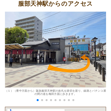
服部天神駅からのアクセス
（大阪府東大阪市）ネットを見て安心できるお店であると
感じて飛び込みで訪問。飛びこみにも関わらず、とても親
切、丁ねいな対応をして頂き、思っていた以上の信用でき
るお店でした。満足いく金額で買い取って頂きました。あ
りがとうございます。
。
（１）（豊中方面から）阪急服部天神駅の改札を踏切を渡り、線路とパチンコ屋
（
（兵庫県神戸市）別のお店でメール査定した際の1.5倍の金
の間の道を梅田方面に歩きます。
額を提示いただけたので即決しました。楽器も安心してお
任せできそうです!