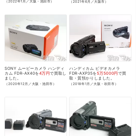
（2022年1月／大阪・池田市）
（2021年6月／大阪市）
SONY
ムービーカメラ
ハンディ
ハンディカム
ビデオカメラ
カム
FDR-AX40を
4万円
で
買取
し
FDR-AXP35を
5万5000円
で
買
ました。
取・質預かり
しました。
（2020年12月／大阪・池田市）
（2018年1月／大阪・吹田市）