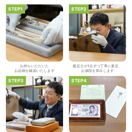
（大阪府大阪市）きれいにして頂いたうえで質入れ金額を
出していただいたのが初めてで感動しました。
お持ちいただいた
鑑定士が1点ずつ丁寧に査定、
お品物を確認いたします
お値段を算出します
（大阪府大阪市）すごく丁寧に対応して頂きました。 ホー
ムページの皆様の評価がとても良かったので、質屋自体初
めての利用でしたが、対応して頂きました担当の方もすご