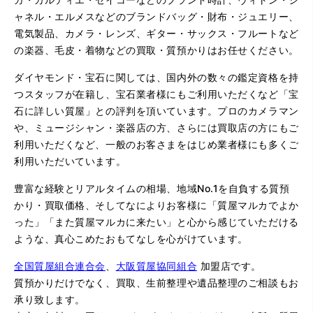
ャネル・エルメスなどのブランドバッグ・財布・ジュエリー、
電気製品、カメラ・レンズ、ギター・サックス・フルートなど
の楽器、毛皮・着物などの買取・質預かりはお任せください。
ダイヤモンド・宝石に関しては、国内外の数々の鑑定資格を持
つスタッフが在籍し、宝石業者様にもご利用いただくなど「宝
石に詳しい質屋」との評判を頂いています。プロのカメラマン
や、ミュージシャン・楽器店の方、さらには買取店の方にもご
利用いただくなど、一般のお客さまをはじめ業者様にも多くご
利用いただいています。
豊富な経験とリアルタイムの相場、地域No.1を自負する質預
かり・買取価格、そしてなによりお客様に「質屋マルカでよか
った」「また質屋マルカに来たい」と心から感じていただける
ような、真心こめたおもてなしを心がけています。
全国質屋組合連合会
、
大阪質屋協同組合
加盟店です。
質預かりだけでなく、買取、生前整理や遺品整理のご相談もお
承り致します。