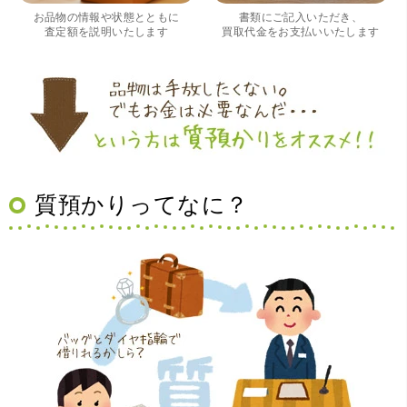
く良かったです。 これから質屋をご利用される方は是非オ
お品物の情報や状態とともに
書類にご記入いただき、
ススメです。
査定額を説明いたします
買取代金をお支払いいたします
質預かりってなに？
（大阪府豊中市）買取査定の流れがとても丁寧でお話がし
やすくとても良い時間になりました!!満足出来る買取です。
本当に有難う御座います!!