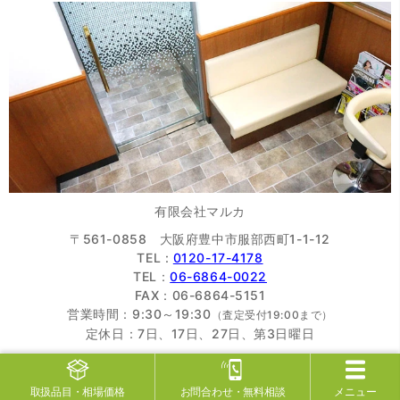
有限会社マルカ
〒561-0858 大阪府豊中市服部西町1-1-12
TEL :
0120-17-4178
TEL：
06-6864-0022
FAX：06-6864-5151
営業時間：9:30～19:30
（査定受付19:00まで）
定休日：7日、17日、27日、第3日曜日
大阪質屋協同組合
加盟店
全国質屋組合連合会
加盟店
取扱品目
・相場価格
お問合わせ
・無料相談
メニュー