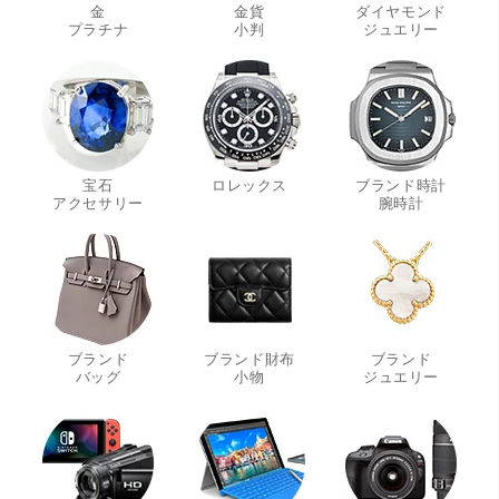
金
金貨
ダイヤモンド
・
・
・
プラチナ
小判
ジュエリー
宝石
ロレックス
ブランド時計
・
・
アクセサリー
腕時計
ブランド
ブランド財布
ブランド
・
・
・
バッグ
小物
ジュエリー