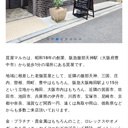
質屋マルカは、昭和18年の創業、阪急服部天神駅（大阪府豊
中市）から徒歩1分の場所にある質屋です。
地域に根差した老舗質屋として、近隣の服部天神、三国、庄
内、曽根、岡町、豊中はもちろん、阪急大阪梅田駅より15分
という立地から梅田、大阪市内はもちろん、近隣の箕面市、吹
田市、池田市、兵庫県の伊丹市、川西市、宝塚市、尼崎市、京
都や奈良、滋賀など関西一円、遠くは鳥取や岡山、徳島県など
からも多数ご来店頂いております。
金・プラチナ・貴金属はもちろんのこと、ロレックスやオメ
ガ・カルティエ・セイコーなどのブランド時計、ヴィトン・シ