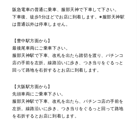
（大阪府池田市）とても親切で丁寧な対応に感激いたしま
阪急電車の普通に乗車、服部天神で下車して下さい。
した。質屋さんはわりと利用して(主に中古品の購入)慣れて
いましたが、今までの質屋さんとは全く違う、とても良い
下車後、徒歩1分ほどでお店に到着します。※服部天神駅
印象でした。何度でも伺いたくなりました。この度は、本
は普通以外は停車しません。
当にありがとうございました。
【豊中駅方面から】
最後尾車両にご乗車下さい。
服部天神駅で下車、改札を出たら踏切を渡り、パチンコ
店の手前を左折。線路沿いに歩き、つき当りをぐるっと
回って路地を右折するとお店に到着します。
（豊中市西泉丘）初めて利用しましたが、とても親切丁寧
【大阪駅方面から】
に査定をして頂き思いもよらない価格をいただきました。
正直他店の倍以上で驚きました。また機会があれば利用し
先頭車両にご乗車下さい。
ます。
服部天神駅で下車、改札を出たら、パチンコ店の手前を
左折。線路沿いに歩き、つき当りをぐるっと回って路地
を右折するとお店に到着します。