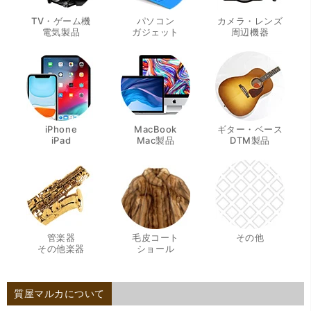
TV・ゲーム機
パソコン
カメラ・レンズ
・
・
・
電気製品
ガジェット
周辺機器
iPhone
MacBook
ギター・ベース
・
・
・
iPad
Mac製品
DTM製品
管楽器
毛皮コート
その他
・
・
その他楽器
ショール
質屋マルカについて