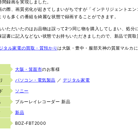
時間録画を実現しました。
画の際、画質劣化が起きてしまいがちですが「インテリジェントエン
よりも多くの番組を綺麗な状態で録画することができます。
ちいただいたのはお品物は誤って2つ同じ物を購入してしまい、処分
保証書に記入などない状態でお持ちいただきましたので、新品で買取
デジタル家電の買取・質預かり
は大阪・豊中・服部天神の質屋マルカ
大阪・箕面市
のお客様
リ
パソコン・電気製品
／
デジタル家電
ド
ソニー
名
ブルーレイレコーダー 新品
ク
新品
BDZ-FBT2000