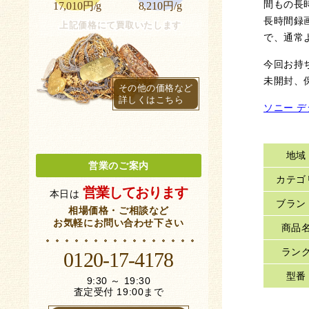
間もの長
17,010円/g
8,210円/g
長時間録
上記価格にて買取いたします
で、通常
今回お持
未開封、
その他の価格など
詳しくはこちら
ソニー 
地域
営業のご案内
カテゴ
営業しております
本日は
ブラン
相場価格・ご相談など
お気軽にお問い合わせ下さい
商品
ラン
0120-17-4178
型番
9:30 ～ 19:30
査定受付 19:00まで