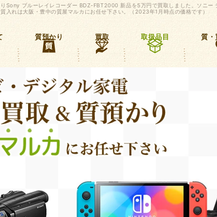
Sony ブルーレイレコーダー BDZ-FBT2000 新品を5万円で買取しました。ソニー
質入れは大阪・豊中の質屋マルカにお任せ下さい。（2023年1月時点の価格です）
て
質預かり
買取
取扱品目
質・