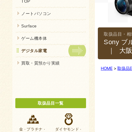
TOP
ノートパソコン
Surface
ゲーム機本体
Sony 
｜大
デジタル家電
買取・質預かり実績
HOME
取扱品
取扱品目一覧
金
プラチナ
ダイヤモンド
・
・
・