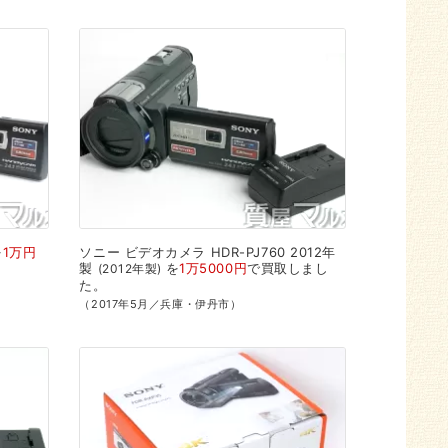
を
1万円
ソニー
ビデオカメラ
HDR-PJ760
2012年
製
を
1万5000円
で
買取
しまし
2012年製
た。
（2017年5月／兵庫・伊丹市）