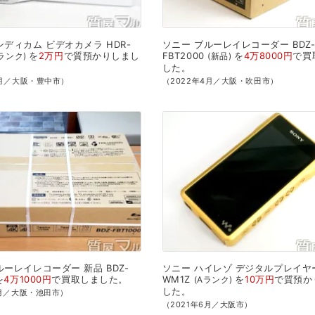
ンディカム
ビデオカメラ
HDR-
ソニー
ブルーレイレコーダー
BDZ
を
2万円
で
質預かり
しまし
FBT2000
を
4万8000円
で
買
ランク
新品
した。
7月／大阪・豊中市）
（2022年4月／大阪・吹田市）
ルーレイレコーダー
新品
BDZ-
ソニー
ハイレゾ
デジタルプレイヤ
を
4万1000円
で
買取
しました。
WM1Z
を
10万円
で
質預か
Aランク
した。
1月／大阪・池田市）
（2021年6月／大阪市）