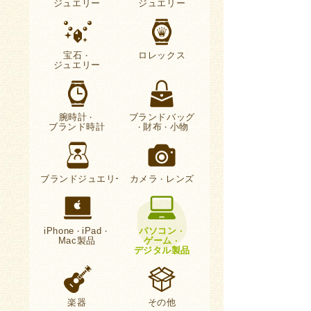
ジュエリー
ジュエリー
宝石
ロレックス
・
ジュエリー
腕時計
ブランドバッグ
・
ブランド時計
財布
小物
・
・
ブランドジュエリー
カメラ
レンズ
・
iPhone
iPad
パソコン
・
・
・
Mac製品
ゲーム
・
デジタル製品
楽器
その他