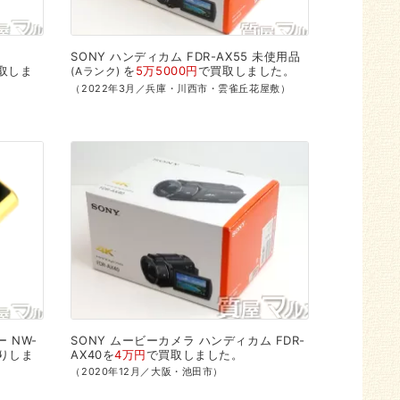
-
SONY
ハンディカム
FDR-AX55
未使用品
取
しま
を
5万5000円
で
買取
しました。
Aランク
（2022年3月／兵庫・川西市・雲雀丘花屋敷）
ー
NW-
SONY
ムービーカメラ
ハンディカム
FDR-
り
しま
AX40を
4万円
で
買取
しました。
（2020年12月／大阪・池田市）