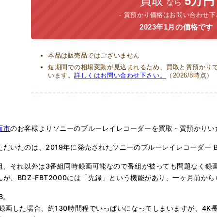
買取
5万円
なら
質預かり価格はお問い合わせ下
2023年1月の価格です
本品は販売品ではございません
短期間での相場変動が見込まれるため、買取と質預かりで
います。
詳しくはお問い合わせ下さい。
（2026/8時点）
面市
のお客様よりソニーのブルーレイレコーダーを買取・質預かりい
だいたのは、2019年に発売されたソニーのブルーレイレコーダー BDZ
番組、それ以外は3番組同時録画可能なので番組が被っても問題なく録
んが、BDZ-FBT2000には「先録」という機能があり、一ヶ月前か
B。
で録画した場合、約130時間程でいっぱいになってしまいますが、4K長