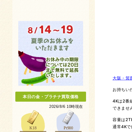
大阪・箕
お持ちいた
本日の金
・
プラチナ買取価格
4Kは2
2026/8/6 10時現在
できませ
容量は2T
通常4K
K18
Pt900