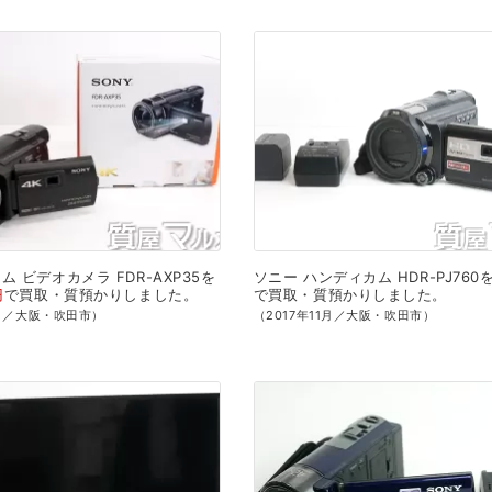
カム
ビデオカメラ
FDR-AXP35を
ソニー
ハンディカム
HDR-PJ760
円
で
買取・質預かり
しました。
で
買取・質預かり
しました。
1月／大阪・吹田市）
（2017年11月／大阪・吹田市）