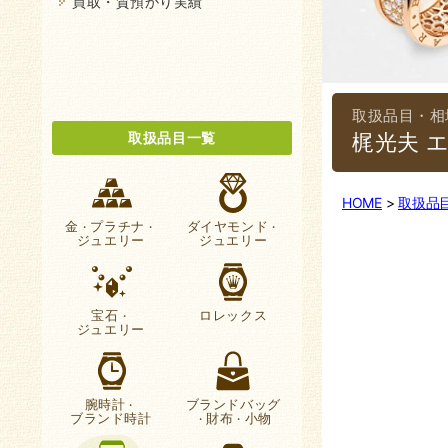
買取・質預かり実績
取扱品目一覧
梶光夫 
HOME
取扱品
金
プラチナ
ダイヤモンド
・
・
・
ジュエリー
ジュエリー
宝石
ロレックス
・
ジュエリー
腕時計
ブランドバッグ
・
ブランド時計
財布
小物
・
・