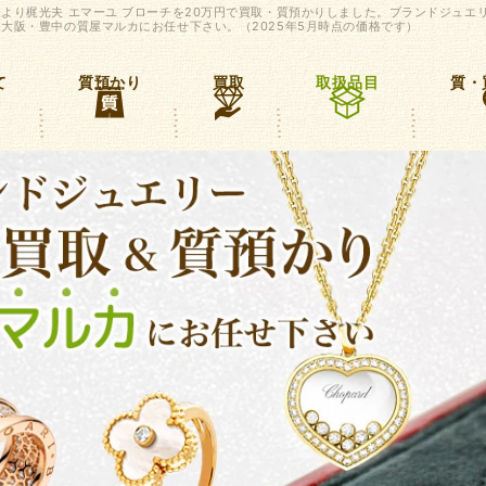
より梶光夫 エマーユ ブローチを20万円で買取・質預かりしました。ブランドジュエ
大阪・豊中の質屋マルカにお任せ下さい。（2025年5月時点の価格です）
て
質預かり
買取
取扱品目
質・