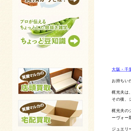
大阪・千
お持ちい
梶光夫は
その後、
梶光夫の
ーヴォー
ジュエリ