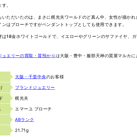
ます。
ちいただいたのは、まさに梶光夫ワールドのど真ん中、女性が描かれ
インはブローチですがペンダントトップとしても使用できます。
材は18金ホワイトゴールドで、イエローやグリーンのサファイヤ、
ジュエリーの買取・質預かり
は大阪・豊中・服部天神の質屋マルカに
大阪・千里中央
のお客様
リ
ブランドジュエリー
ド
梶光夫
名
エマーユ ブローチ
ク
ABランク
21.71g