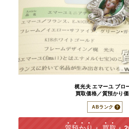
梶光夫
エマーユ
ブロ
買取価格／質預かり価
ABランク
質預かり
買取
も
も