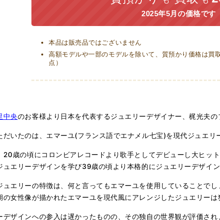
2025年5月の価格です
本品は販売品ではございません
高額モデルや一部のモデルを除いて、質預かり価格は買取価
点）
里中央
のお客様より日本を代表するジュエリーデザイナー、梶光夫の
ただいたのは、エマーユ(フランス語でエナメル七宝)を現代ジュエリ
、20歳の頃にコロンビアレコードより歌手としてデビューし大ヒット
ジュエリーデザインを学び39歳の頃より本格的にジュエリーデザイ
ジュエリーの特徴は、何と言ってもエマーユを使用していることでし
期の女性像が描かれたエマーユを現代風にアレンジしたジュエリーは
ーデザインへの参入は遅かったものの、その独自の世界観が評価され