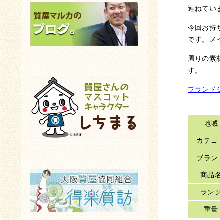
連ねてい
今回お持
です。メ
周りの素
す。
ブランド
地域
カテゴ
ブラン
商品
ラン
重量