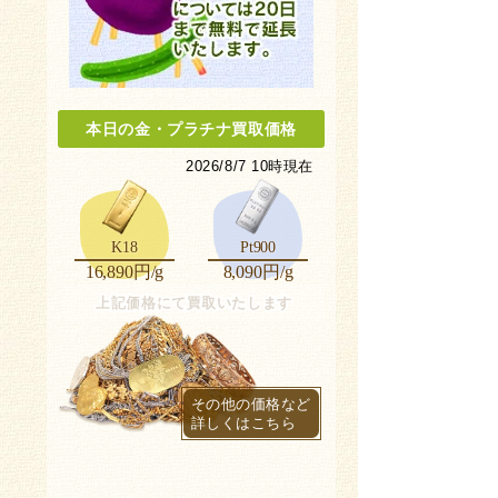
本日の金
・
プラチナ買取価格
2026/8/7 10時現在
K18
Pt900
16,890円/g
8,090円/g
上記価格にて買取いたします
その他の価格など
詳しくはこちら