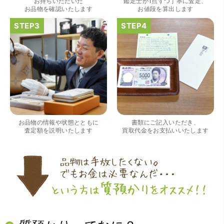
お持ちいただいた
鑑定士が1点ずつ丁寧に査定、
お品物を確認いたします
お値段を算出します
（大阪府大阪市）すごく丁寧に対応して頂きました。 ホー
ムページの皆様の評価がとても良かったので、質屋自体初
めての利用でしたが、対応して頂きました担当の方もすご
く良かったです。 これから質屋をご利用される方は是非オ
お品物の情報や状態とともに
書類にご記入いただき、
ススメです。
査定額を説明いたします
買取代金をお支払いいたします