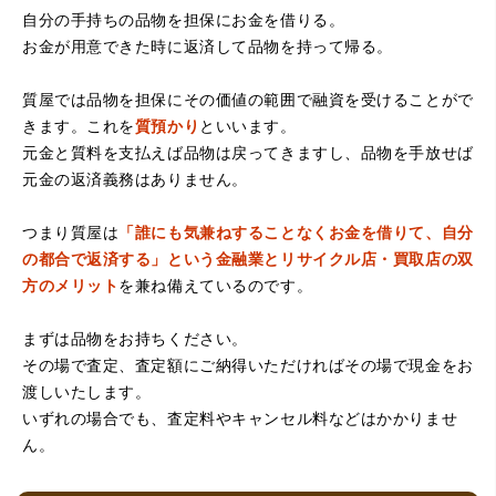
自分の手持ちの品物を担保にお金を借りる。
お金が用意できた時に返済して品物を持って帰る。
（大阪府堺市）電話対応の時からとても感じが良くて来店
質屋では品物を担保にその価値の範囲で融資を受けることがで
してもとても優しく、来て良かったです。これからこちら
でお世話になろうと思いました。ありがとうございまし
きます。これを
質預かり
といいます。
た。
元金と質料を支払えば品物は戻ってきますし、品物を手放せば
元金の返済義務はありません。
つまり質屋は
「誰にも気兼ねすることなくお金を借りて、自分
の都合で返済する」という金融業とリサイクル店・買取店の双
方のメリット
を兼ね備えているのです。
まずは品物をお持ちください。
その場で査定、査定額にご納得いただければその場で現金をお
（京都府亀岡市）他店舗にも行きましたが、対応の方があ
渡しいたします。
まりお売りしたくないと思ったので、やめました。こちら
は電話対応からも誠実な印象でしたので、こちらでお売り
いずれの場合でも、査定料やキャンセル料などはかかりませ
しようと思っておりました。この度はありがとうございま
ん。
す。