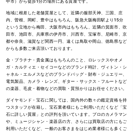
中市）から徒歩1分の場所にある質屋です。
地域に根差した老舗質屋として、近隣の服部天神、三国、庄
内、曽根、岡町、豊中はもちろん、阪急大阪梅田駅より15分
という立地から梅田、大阪市内はもちろん、近隣の箕面市、吹
田市、池田市、兵庫県の伊丹市、川西市、宝塚市、尼崎市、京
都や奈良、滋賀など関西一円、遠くは鳥取や岡山、徳島県など
からも多数ご来店頂いております。
金・プラチナ・貴金属はもちろんのこと、ロレックスやオメ
ガ・カルティエ・セイコーなどのブランド時計、ヴィトン・シ
ャネル・エルメスなどのブランドバッグ・財布・ジュエリー、
電気製品、カメラ・レンズ、ギター・サックス・フルートなど
の楽器、毛皮・着物などの買取・質預かりはお任せください。
ダイヤモンド・宝石に関しては、国内外の数々の鑑定資格を持
つスタッフが在籍し、宝石業者様にもご利用いただくなど「宝
石に詳しい質屋」との評判を頂いています。プロのカメラマン
や、ミュージシャン・楽器店の方、さらには買取店の方にもご
利用いただくなど、一般のお客さまをはじめ業者様にも多くご