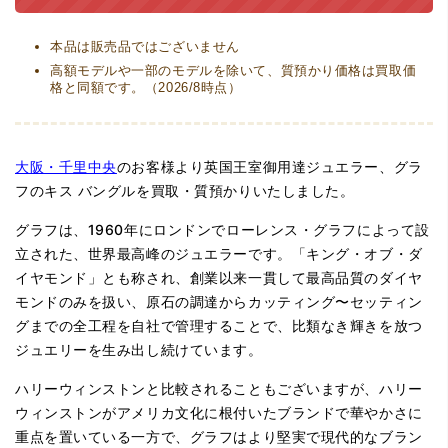
本品は販売品ではございません
高額モデルや一部のモデルを除いて、質預かり価格は買取価
格と同額です。（2026/8時点）
大阪・千里中央
のお客様より英国王室御用達ジュエラー、グラ
フのキス バングルを買取・質預かりいたしました。
グラフは、1960年にロンドンでローレンス・グラフによって設
立された、世界最高峰のジュエラーです。「キング・オブ・ダ
イヤモンド」とも称され、創業以来一貫して最高品質のダイヤ
モンドのみを扱い、原石の調達からカッティング〜セッティン
グまでの全工程を自社で管理することで、比類なき輝きを放つ
ジュエリーを生み出し続けています。
ハリーウィンストンと比較されることもございますが、ハリー
ウィンストンがアメリカ文化に根付いたブランドで華やかさに
重点を置いている一方で、グラフはより堅実で現代的なブラン