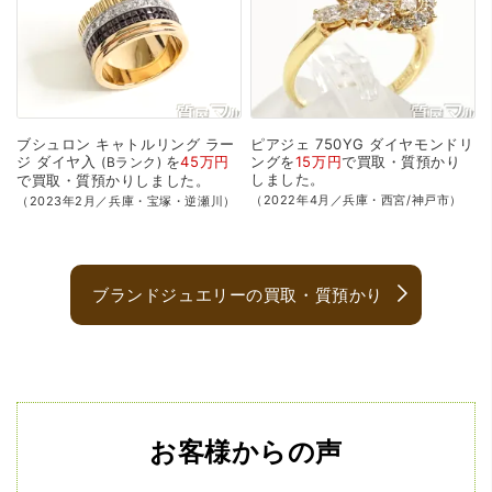
ブシュロン
キャトルリング
ラー
ピアジェ
750YG
ダイヤモンドリ
ジ
ダイヤ入
を
45万円
ングを
15万円
で
買取・質預かり
Bランク
しました。
で
買取・質預かり
しました。
（2022年4月／兵庫・西宮/神戸市）
（2023年2月／兵庫・宝塚・逆瀬川）
ブランドジュエリーの買取・質預かり
お客様からの声