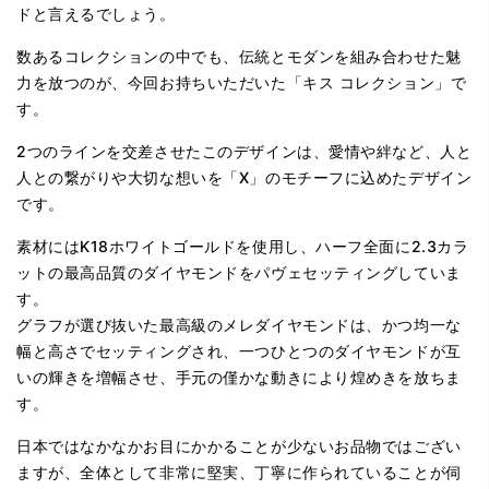
ドと言えるでしょう。
数あるコレクションの中でも、伝統とモダンを組み合わせた魅
力を放つのが、今回お持ちいただいた「キス コレクション」で
す。
2つのラインを交差させたこのデザインは、愛情や絆など、人と
人との繋がりや大切な想いを「X」のモチーフに込めたデザイン
です。
素材にはK18ホワイトゴールドを使用し、ハーフ全面に2.3カラ
ットの最高品質のダイヤモンドをパヴェセッティングしていま
す。
グラフが選び抜いた最高級のメレダイヤモンドは、かつ均一な
幅と高さでセッティングされ、一つひとつのダイヤモンドが互
いの輝きを増幅させ、手元の僅かな動きにより煌めきを放ちま
す。
日本ではなかなかお目にかかることが少ないお品物ではござい
ますが、全体として非常に堅実、丁寧に作られていることが伺