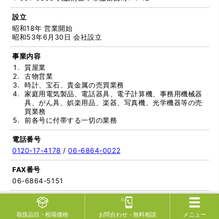
設立
昭和18年 営業開始
昭和53年6月30日 会社設立
事業内容
質屋業
古物営業
時計、宝石、貴金属の売買業務
家庭用電気製品、電話器具、電子計算機、事務用機械器
具、がん具、娯楽用品、楽器、写真機、光学機器等の売
買業務
前各号に付帯する一切の業務
電話番号
0120-17-4178
/
06-6864-0022
FAX番号
06-6864-5151
営業時間
9:30～20:00（査定受付19:00迄）
取扱品目
・相場価格
お問合わせ
・無料相談
メニュー