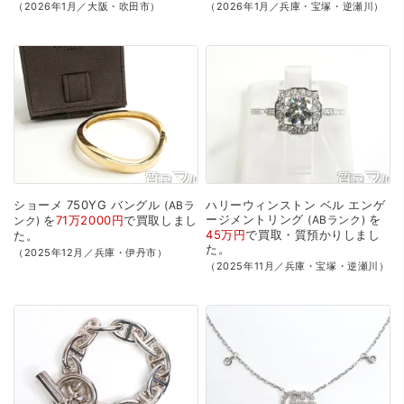
（2026年1月／大阪・吹田市）
（2026年1月／兵庫・宝塚・逆瀬川）
ショーメ
750YG
バングル
ハリーウィンストン
ベル
エンゲ
ABラ
ージメントリング
を
を
71万2000円
で
買取
しまし
ABランク
ンク
45万円
で
買取・質預かり
しまし
た。
た。
（2025年12月／兵庫・伊丹市）
（2025年11月／兵庫・宝塚・逆瀬川）