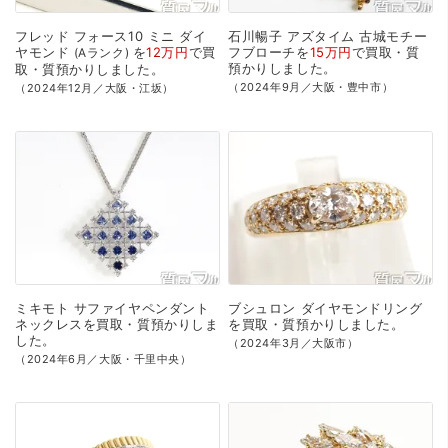
フレッド
フォース10
ミニ
ダイ
石川暢子
アズタイム
古城モチー
ヤモンド
を
12万円
で
買
フブローチを
15万円
で
買取・質
Aランク
預かり
しました。
取・質預かり
しました。
（2024年9月／大阪・豊中市）
（2024年12月／大阪・江坂）
ミキモト
サファイヤペンダント
ブシュロン
ダイヤモンドリング
ネックレスを
買取・質預かり
しま
を
買取・質預かり
しました。
した。
（2024年3月／大阪市）
（2024年6月／大阪・千里中央）