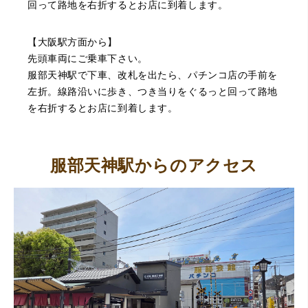
回って路地を右折するとお店に到着します。
（豊中市西泉丘）初めて利用しましたが、とても親切丁寧
【大阪駅方面から】
に査定をして頂き思いもよらない価格をいただきました。
正直他店の倍以上で驚きました。また機会があれば利用し
先頭車両にご乗車下さい。
ます。
服部天神駅で下車、改札を出たら、パチンコ店の手前を
左折。線路沿いに歩き、つき当りをぐるっと回って路地
を右折するとお店に到着します。
服部天神駅からのアクセス
（大阪府東大阪市）ネットを見て安心できるお店であると
感じて飛び込みで訪問。飛びこみにも関わらず、とても親
切、丁ねいな対応をして頂き、思っていた以上の信用でき
るお店でした。満足いく金額で買い取って頂きました。あ
りがとうございます。