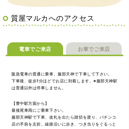
（兵庫県宝塚市）預かって頂くときに持っていた方の宝石
も見て頂く事が出き、購入した商品の価値をいろいろ教え
てもらえた事がとてもよかったです。親切な対応で、また
何かあった時にはこちらでお願いしたいと思いました。
質屋マルカへのアクセス
電車でご来店
お車でご来店
（大阪府池田市）とても親切で丁寧な対応に感激いたしま
阪急電車の普通に乗車、服部天神で下車して下さい。
した。質屋さんはわりと利用して(主に中古品の購入)慣れて
いましたが、今までの質屋さんとは全く違う、とても良い
下車後、徒歩1分ほどでお店に到着します。※服部天神駅
印象でした。何度でも伺いたくなりました。この度は、本
は普通以外は停車しません。
当にありがとうございました。
【豊中駅方面から】
最後尾車両にご乗車下さい。
服部天神駅で下車、改札を出たら踏切を渡り、パチンコ
店の手前を左折。線路沿いに歩き、つき当りをぐるっと