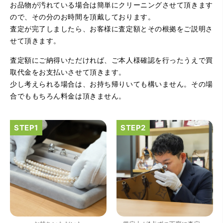
お品物が汚れている場合は簡単にクリーニングさせて頂きます
ので、その分のお時間を頂戴しております。
査定が完了しましたら、お客様に査定額とその根拠をご説明さ
せて頂きます。
査定額にご納得いただければ、ご本人様確認を行ったうえで買
（大阪府大阪市）とてもプロな鑑定士さんがいて的確にア
ドバイスや買取りを暖かい人柄で行ってくれます。 親切に
取代金をお支払いさせて頂きます。
なって頂いてありがとうございます! お店の雰囲気もやらし
少し考えられる場合は、お持ち帰りいても構いません。その場
さがなく、とても入ってゆっくりできる落ちついた敷居の
高いお店です。また鑑定士さんに会いたいです。
合でももちろん料金は頂きません。
（大阪府大阪市）きれいにして頂いたうえで質入れ金額を
出していただいたのが初めてで感動しました。