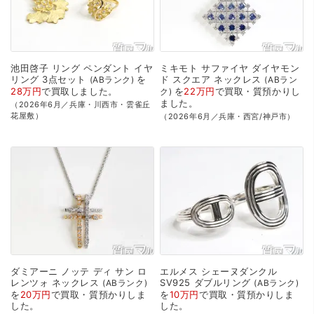
池田啓子
リング
ペンダント
イヤ
ミキモト
サファイヤ
ダイヤモン
リング
3点セット
を
ド
スクエア
ネックレス
ABランク
ABラン
28万円
で
買取
しました。
を
22万円
で
買取・質預かり
し
ク
ました。
（2026年6月／兵庫・川西市・雲雀丘
花屋敷）
（2026年6月／兵庫・西宮/神戸市）
ダミアーニ
ノッテ
ディ
サン
ロ
エルメス
シェーヌダンクル
レンツォ
ネックレス
SV925
ダブルリング
ABランク
ABランク
を
20万円
で
買取・質預かり
しま
を
10万円
で
買取・質預かり
しま
した。
した。