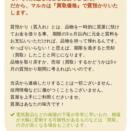
円〜1万程度の見積もりでしたが、こちらのメールでの見積
だから、マルカは『買取価格』で質預かりいた
もりは倍以上ちがうので利用させて頂きました。 対応も丁
寧で良かったです。
します。
質預かり（質入れ）とは、品物を一時的に質屋に預け
てお金を借りる事。
期限の3ヵ月以内に元金と質料を
お支払いいただければ、品物を持って帰れるんです。
やっぱりいらない！と思えば、期限を過ぎると売却
（買取）したことと同じになります。
品物を取り戻すか、売却（買取）するかどうかは3ヶ
（大阪市東淀川区）出来るだけ安く買取られるのかな…?と
月の質預かり期間に考えればいいのです。
いう不安が最初は有りましたが、面倒な営業トークも一切
なく安心して任せられました。 ありがとうございます。
当店から連絡したりすることは一切ございません。
信用情報などに傷がつくこともございません。
質屋を上手にご利用くださいませ。
質屋はあなたの味方です！
電気製品などの相場の下落が非常に早いもの、相場
が大幅に変動する可能性があるものなどは「買取」
の方が高くなる場合もございます。