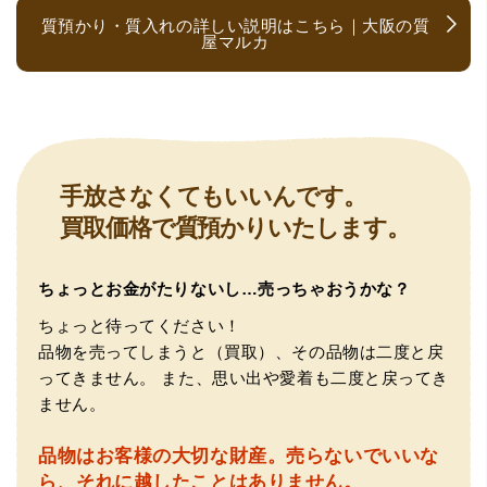
質預かり・質入れの詳しい説明はこちら｜大阪の質
屋マルカ
（大阪府大阪市）とても宝石に詳しく、また中古市場の仕
手放さなくてもいいんです。
組みもお教えいただけ嬉しかったです。鑑別も素早く驚き
買取価格で質預かりいたします。
ました。宜しくお願いいたします。(楽器等、様々なジャン
ルに詳しいの流石の一言に尽きます)
ちょっとお金がたりないし…売っちゃおうかな？
ちょっと待ってください！
品物を売ってしまうと（買取）、その品物は二度と戻
ってきません。
また、思い出や愛着も二度と戻ってき
ません。
品物はお客様の大切な財産。
売らないでいいな
（大阪府門真市）他店ではメール見積もりの時点で数千
ら、それに越したことはありません。