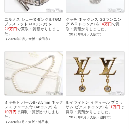
エルメス
シェーヌダンクルTGM
グッチ
ネックレス
GGランニン
ブレスレット
を
グ
WG
を
14万円
で
買
ABランク
Bランク
22万円
で
買取・質預かり
しまし
取・質預かり
しました。
た。
（2025年8月／大阪市）
（2025年9月／大阪・吹田市）
ミキモト
パール8-8.5mm
ネック
ルイヴィトン
イディール
ブロッ
レス
チャーム付
を
サム
ピアス
を
11万円
で
ABランク
Bランク
10万円
で
買取・質預かり
しまし
買取・質預かり
しました。
た。
（2025年6月／大阪・池田市）
（2025年7月／大阪・池田市）