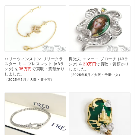
ハリーウィンストン
リリークラ
梶光夫
エマーユ
ブローチ
ABラ
スター
ミニ
ブレスレット
ABラ
を
20万円
で
買取・質預かり
ンク
を
35万円
で
買取・質預かり
ンク
しました。
しました。
（2025年5月／大阪・千里中央）
（2025年5月／大阪・豊中市）