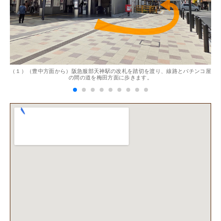
。
（１）（豊中方面から）阪急服部天神駅の改札を踏切を渡り、線路とパチンコ屋
（
（兵庫県神戸市）別のお店でメール査定した際の1.5倍の金
の間の道を梅田方面に歩きます。
額を提示いただけたので即決しました。楽器も安心してお
任せできそうです!
（大阪府大阪市）丁寧に査定していただいたうえ、商品保
管に関する知識も教えて頂けました。戻ってきた際には教
えていただいた通りに保管してみようと思います。