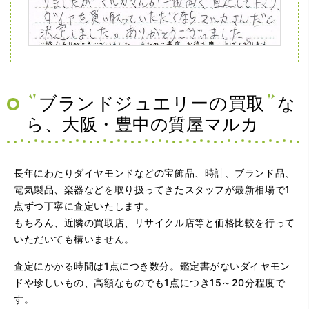
（兵庫県神戸市）ネットの口コミを見て神戸から来店。天
王寺、梅田の有名買取店を4店巡りましたがマルカさんが一
番高く査定して下さり、ダイヤを買い取っていただくなら
マルカさんだと決定しました。ありがとうございました。
ブランドジュエリーの買取
な
ら、大阪・豊中の質屋マルカ
長年にわたりダイヤモンドなどの宝飾品、時計、ブランド品、
電気製品、楽器などを取り扱ってきたスタッフが最新相場で1
点ずつ丁寧に査定いたします。
もちろん、近隣の買取店、リサイクル店等と価格比較を行って
（大阪府大阪市）問い合わせから非常に分かり易く、安心
いただいても構いません。
して利用できた。また、思ったよりも高額だったので助か
りました。
査定にかかる時間は1点につき数分。鑑定書がないダイヤモン
ドや珍しいもの、高額なものでも1点につき15～20分程度で
す。