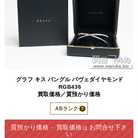
グラフ
キス
バングル
パヴェダイヤモンド
RGB436
買取価格／質預かり価格
ABランク
質預かり価格
買取価格
お問合せ下さ
・
は
い