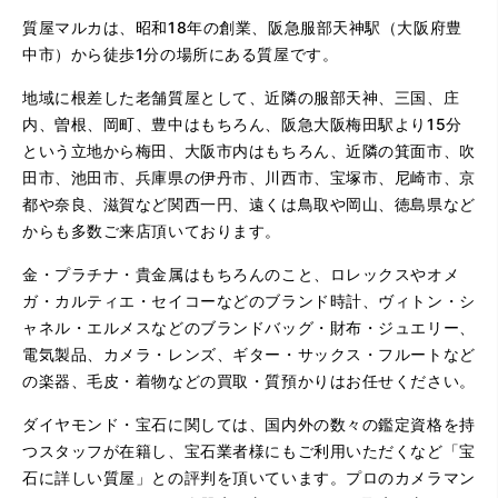
質屋マルカは、昭和18年の創業、阪急服部天神駅（大阪府豊
中市）から徒歩1分の場所にある質屋です。
地域に根差した老舗質屋として、近隣の服部天神、三国、庄
内、曽根、岡町、豊中はもちろん、阪急大阪梅田駅より15分
という立地から梅田、大阪市内はもちろん、近隣の箕面市、吹
田市、池田市、兵庫県の伊丹市、川西市、宝塚市、尼崎市、京
都や奈良、滋賀など関西一円、遠くは鳥取や岡山、徳島県など
からも多数ご来店頂いております。
金・プラチナ・貴金属はもちろんのこと、ロレックスやオメ
ガ・カルティエ・セイコーなどのブランド時計、ヴィトン・シ
ャネル・エルメスなどのブランドバッグ・財布・ジュエリー、
電気製品、カメラ・レンズ、ギター・サックス・フルートなど
の楽器、毛皮・着物などの買取・質預かりはお任せください。
ダイヤモンド・宝石に関しては、国内外の数々の鑑定資格を持
つスタッフが在籍し、宝石業者様にもご利用いただくなど「宝
石に詳しい質屋」との評判を頂いています。プロのカメラマン