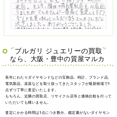
（兵庫県神戸市）ネットの口コミを見て神戸から来店。天
王寺、梅田の有名買取店を4店巡りましたがマルカさんが一
番高く査定して下さり、ダイヤを買い取っていただくなら
マルカさんだと決定しました。ありがとうございました。
ブルガリ ジュエリーの買取
なら、大阪・豊中の質屋マルカ
長年にわたりダイヤモンドなどの宝飾品、時計、ブランド品、
電気製品、楽器などを取り扱ってきたスタッフが最新相場で1
点ずつ丁寧に査定いたします。
もちろん、近隣の買取店、リサイクル店等と価格比較を行って
（大阪府大阪市）問い合わせから非常に分かり易く、安心
いただいても構いません。
して利用できた。また、思ったよりも高額だったので助か
りました。
査定にかかる時間は1点につき数分。鑑定書がないダイヤモン