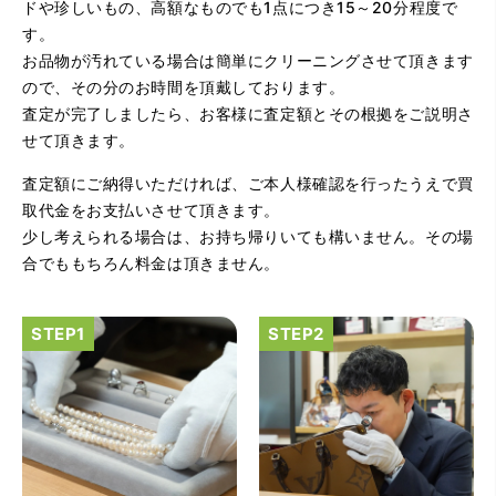
ドや珍しいもの、高額なものでも1点につき15～20分程度で
す。
お品物が汚れている場合は簡単にクリーニングさせて頂きます
ので、その分のお時間を頂戴しております。
査定が完了しましたら、お客様に査定額とその根拠をご説明さ
せて頂きます。
査定額にご納得いただければ、ご本人様確認を行ったうえで買
（大阪府大阪市）とてもプロな鑑定士さんがいて的確にア
ドバイスや買取りを暖かい人柄で行ってくれます。 親切に
取代金をお支払いさせて頂きます。
なって頂いてありがとうございます! お店の雰囲気もやらし
少し考えられる場合は、お持ち帰りいても構いません。その場
さがなく、とても入ってゆっくりできる落ちついた敷居の
高いお店です。また鑑定士さんに会いたいです。
合でももちろん料金は頂きません。
（大阪府大阪市）きれいにして頂いたうえで質入れ金額を