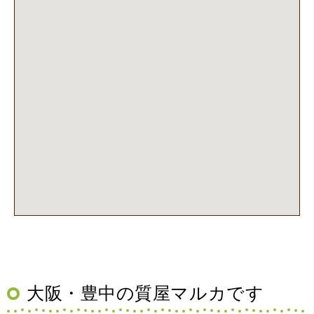
管に関する知識も教えて頂けました。戻ってきた際には教
えていただいた通りに保管してみようと思います。
（大阪府池田市）丁寧に説明して頂き思っていたよりの金
額でした。一旦持ち帰りましたが、良い金額だったので買
取して頂きました。又、機会あれば是非利用したいです。
大阪・豊中の質屋マルカです