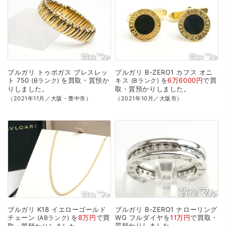
ブルガリ
トゥボガス
ブレスレッ
ブルガリ
B-ZERO1
カフス
オニ
ト
750
を
買取・質預か
キス
を
6万6000円
で
買
Bランク
Bランク
り
しました。
取・質預かり
しました。
（2021年11月／大阪・豊中市）
（2021年10月／大阪市）
ブルガリ
K18
イエローゴールド
ブルガリ
B-ZERO1
ナローリング
チェーン
を
8万円
で
買
WG
フルダイヤを
11万円
で
買取・
ABランク
質預かり
しました。