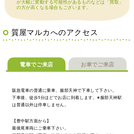
が大幅に変動する可能性があるものなどは「買取」
の方が高くなる場合もございます。
（兵庫県宝塚市）預かって頂くときに持っていた方の宝石
も見て頂く事が出き、購入した商品の価値をいろいろ教え
てもらえた事がとてもよかったです。親切な対応で、また
何かあった時にはこちらでお願いしたいと思いました。
質屋マルカへのアクセス
電車でご来店
お車でご来店
（大阪府池田市）とても親切で丁寧な対応に感激いたしま
阪急電車の普通に乗車、服部天神で下車して下さい。
した。質屋さんはわりと利用して(主に中古品の購入)慣れて
いましたが、今までの質屋さんとは全く違う、とても良い
下車後、徒歩1分ほどでお店に到着します。※服部天神駅
印象でした。何度でも伺いたくなりました。この度は、本
は普通以外は停車しません。
当にありがとうございました。
【豊中駅方面から】
最後尾車両にご乗車下さい。