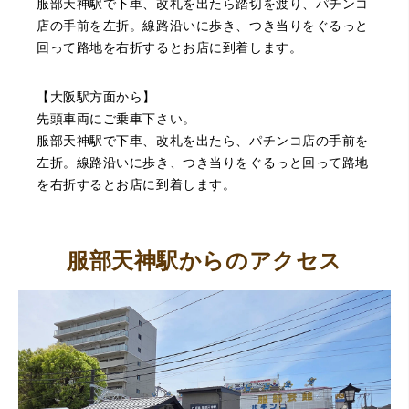
服部天神駅で下車、改札を出たら踏切を渡り、パチンコ
店の手前を左折。線路沿いに歩き、つき当りをぐるっと
回って路地を右折するとお店に到着します。
（豊中市西泉丘）初めて利用しましたが、とても親切丁寧
【大阪駅方面から】
に査定をして頂き思いもよらない価格をいただきました。
正直他店の倍以上で驚きました。また機会があれば利用し
先頭車両にご乗車下さい。
ます。
服部天神駅で下車、改札を出たら、パチンコ店の手前を
左折。線路沿いに歩き、つき当りをぐるっと回って路地
を右折するとお店に到着します。
服部天神駅からのアクセス
（大阪府東大阪市）ネットを見て安心できるお店であると
感じて飛び込みで訪問。飛びこみにも関わらず、とても親
切、丁ねいな対応をして頂き、思っていた以上の信用でき
るお店でした。満足いく金額で買い取って頂きました。あ
りがとうございます。