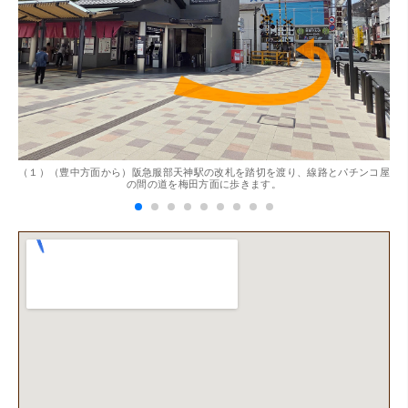
。
（１）（豊中方面から）阪急服部天神駅の改札を踏切を渡り、線路とパチンコ屋
（
（兵庫県神戸市）別のお店でメール査定した際の1.5倍の金
の間の道を梅田方面に歩きます。
額を提示いただけたので即決しました。楽器も安心してお
任せできそうです!
（大阪府大阪市）丁寧に査定していただいたうえ、商品保