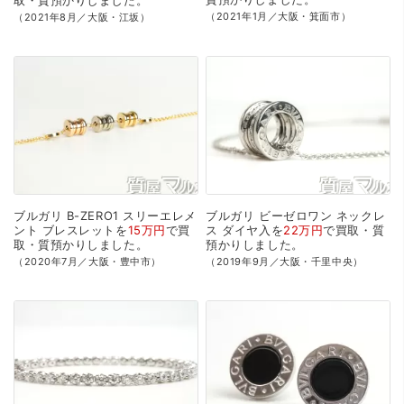
取・質預かり
しました。
（2021年1月／大阪・箕面市）
（2021年8月／大阪・江坂）
ブルガリ
B-ZERO1
スリーエレメ
ブルガリ
ビーゼロワン
ネックレ
ント
ブレスレットを
15万円
で
買
ス
ダイヤ入を
22万円
で
買取・質
取・質預かり
しました。
預かり
しました。
（2020年7月／大阪・豊中市）
（2019年9月／大阪・千里中央）