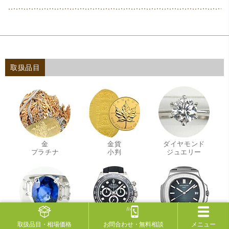
取扱品目
金
金貨
ダイヤモンド
・
・
・
プラチナ
小判
ジュエリー
宝石
ロレックス
ブランド時計
取扱品目
・相場価格
お問合わせ
・無料相談
メニュー