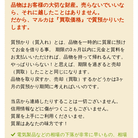
品物はお客様の大切な財産。
売らないでいいな
（大阪府門真市）他店ではメール見積もりの時点で数千
ら、それに越したことはありません。
円〜1万程度の見積もりでしたが、こちらのメールでの見積
だから、マルカは『買取価格』で質預かりいた
もりは倍以上ちがうので利用させて頂きました。 対応も丁
寧で良かったです。
します。
質預かり（質入れ）とは、品物を一時的に質屋に預け
てお金を借りる事。
期限の3ヵ月以内に元金と質料を
お支払いいただければ、品物を持って帰れるんです。
やっぱりいらない！と思えば、期限を過ぎると売却
（買取）したことと同じになります。
品物を取り戻すか、売却（買取）するかどうかは3ヶ
（大阪市東淀川区）出来るだけ安く買取られるのかな…?と
月の質預かり期間に考えればいいのです。
いう不安が最初は有りましたが、面倒な営業トークも一切
なく安心して任せられました。 ありがとうございます。
当店から連絡したりすることは一切ございません。
信用情報などに傷がつくこともございません。
質屋を上手にご利用くださいませ。
質屋はあなたの味方です！
電気製品などの相場の下落が非常に早いもの、相場