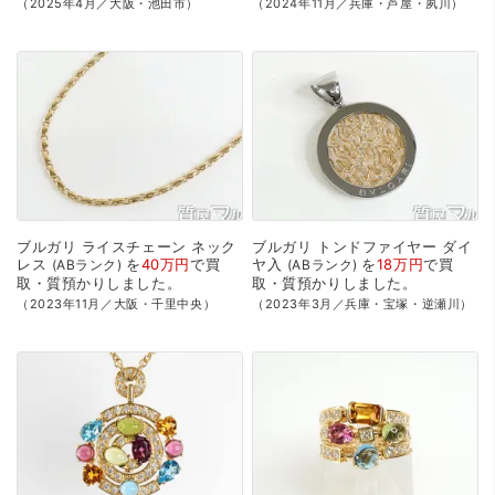
（2025年4月／大阪・池田市）
（2024年11月／兵庫・芦屋・夙川）
ブルガリ
ライスチェーン
ネック
ブルガリ
トンドファイヤー
ダイ
レス
を
40万円
で
買
ヤ入
を
18万円
で
買
ABランク
ABランク
取・質預かり
しました。
取・質預かり
しました。
（2023年11月／大阪・千里中央）
（2023年3月／兵庫・宝塚・逆瀬川）