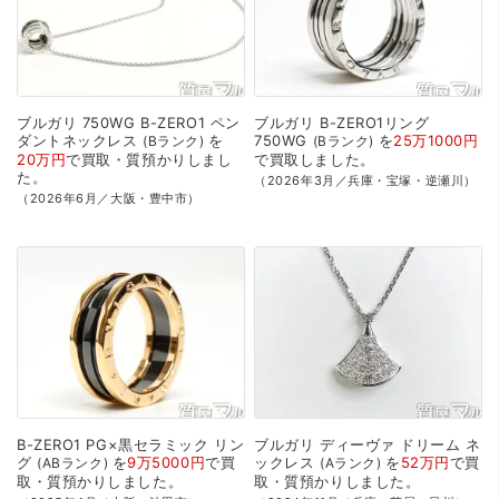
ブルガリ
750WG
B-ZERO1
ペン
ブルガリ
B-ZERO1リング
ダントネックレス
を
750WG
を
25万1000円
Bランク
Bランク
20万円
で
買取・質預かり
しまし
で
買取
しました。
た。
（2026年3月／兵庫・宝塚・逆瀬川）
（2026年6月／大阪・豊中市）
B-ZERO1
PG×黒セラミック
リン
ブルガリ
ディーヴァ
ドリーム
ネ
グ
を
9万5000円
で
買
ックレス
を
52万円
で
買
ABランク
Aランク
取・質預かり
しました。
取・質預かり
しました。