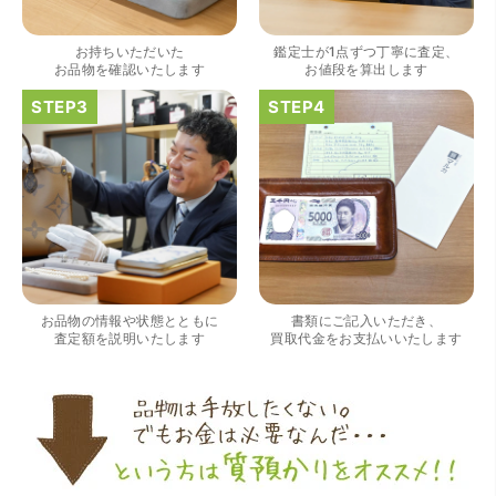
出していただいたのが初めてで感動しました。
お持ちいただいた
鑑定士が1点ずつ丁寧に査定、
お品物を確認いたします
お値段を算出します
（大阪府大阪市）すごく丁寧に対応して頂きました。 ホー
ムページの皆様の評価がとても良かったので、質屋自体初
めての利用でしたが、対応して頂きました担当の方もすご
く良かったです。 これから質屋をご利用される方は是非オ
お品物の情報や状態とともに
書類にご記入いただき、
ススメです。
査定額を説明いたします
買取代金をお支払いいたします