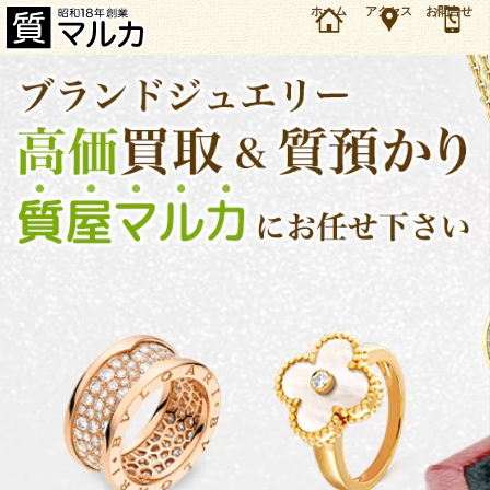
大阪・吹田市のお客様よりブルガリ B-ZERO1 ネックレス 750WGを8万円で買取・質預かりし
ホーム
アクセス
お問合せ
ました。ブルガリ ジュエリーの買取＆質預かり・質入れは大阪・豊中の質屋マルカにお任せ下
さい。（2020年12月時点の価格です）