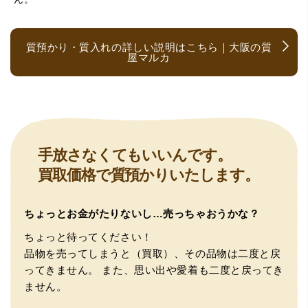
す。
質預かり・質入れの詳しい説明はこちら｜大阪の質
屋マルカ
（大阪府大阪市）とても宝石に詳しく、また中古市場の仕
手放さなくてもいいんです。
組みもお教えいただけ嬉しかったです。鑑別も素早く驚き
買取価格で質預かりいたします。
ました。宜しくお願いいたします。(楽器等、様々なジャン
ルに詳しいの流石の一言に尽きます)
ちょっとお金がたりないし…売っちゃおうかな？
ちょっと待ってください！
品物を売ってしまうと（買取）、その品物は二度と戻
ってきません。
また、思い出や愛着も二度と戻ってき
ません。