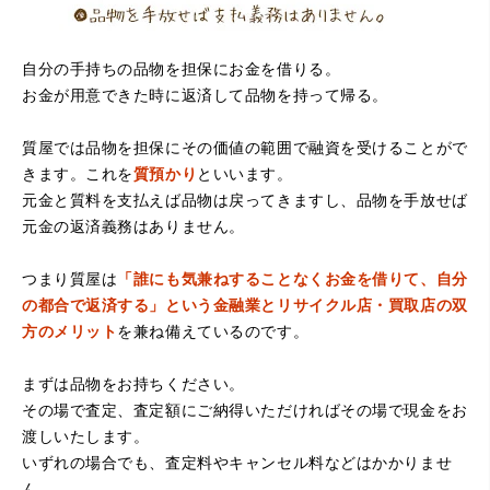
自分の手持ちの品物を担保にお金を借りる。
お金が用意できた時に返済して品物を持って帰る。
（大阪府堺市）電話対応の時からとても感じが良くて来店
質屋では品物を担保にその価値の範囲で融資を受けることがで
してもとても優しく、来て良かったです。これからこちら
でお世話になろうと思いました。ありがとうございまし
きます。これを
質預かり
といいます。
た。
元金と質料を支払えば品物は戻ってきますし、品物を手放せば
元金の返済義務はありません。
つまり質屋は
「誰にも気兼ねすることなくお金を借りて、自分
の都合で返済する」という金融業とリサイクル店・買取店の双
方のメリット
を兼ね備えているのです。
まずは品物をお持ちください。
その場で査定、査定額にご納得いただければその場で現金をお
（京都府亀岡市）他店舗にも行きましたが、対応の方があ
渡しいたします。
まりお売りしたくないと思ったので、やめました。こちら
は電話対応からも誠実な印象でしたので、こちらでお売り
いずれの場合でも、査定料やキャンセル料などはかかりませ
しようと思っておりました。この度はありがとうございま
ん。