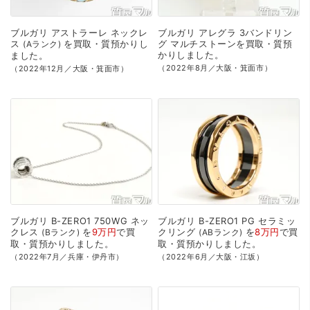
ブルガリ
アストラーレ
ネックレ
ブルガリ
アレグラ
3バンドリン
ス
を
買取・質預かり
し
グ
マルチストーンを
買取・質預
Aランク
かり
しました。
ました。
（2022年8月／大阪・箕面市）
（2022年12月／大阪・箕面市）
ブルガリ
B-ZERO1
750WG
ネッ
ブルガリ
B-ZERO1
PG
セラミッ
クレス
を
9万円
で
買
クリング
を
8万円
で
買
Bランク
ABランク
取・質預かり
しました。
取・質預かり
しました。
（2022年7月／兵庫・伊丹市）
（2022年6月／大阪・江坂）