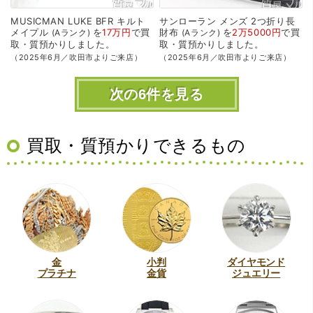
MUSICMAN
LUKE
BFR
キルト
サンローラン
メンズ
2つ折り長
メイプル
を
17万円
で
買
財布
を
2万5000円
で
買
Aランク
Aランク
取・質預かり
しました。
取・質預かり
しました。
（2025年6月／吹田市よりご来店）
（2025年6月／吹田市よりご来店）
次の6件を見る
買取・質預かりできるもの
金
小判
ダイヤモンド
プラチナ
金貨
ジュエリー