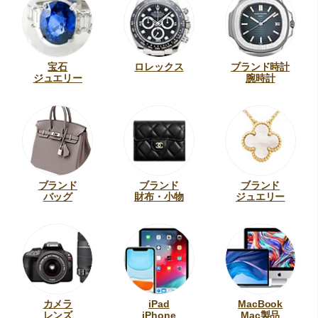
宝石
ロレックス
ブランド時計
ジュエリー
腕時計
ブランド
ブランド
ブランド
バッグ
財布・小物
ジュエリー
カメラ
iPad
MacBook
レンズ
iPhone
Mac製品