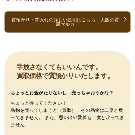
（兵庫県神戸市）ネットの口コミを見て神戸から来店。天
王寺、梅田の有名買取店を4店巡りましたがマルカさんが一
番高く査定して下さり、ダイヤを買い取っていただくなら
質預かり・質入れの詳しい説明はこちら｜大阪の質
マルカさんだと決定しました。ありがとうございました。
屋マルカ
手放さなくてもいいんです。
買取価格で質預かりいたします。
（大阪府大阪市）問い合わせから非常に分かり易く、安心
して利用できた。また、思ったよりも高額だったので助か
ちょっとお金がたりないし…売っちゃおうかな？
りました。
ちょっと待ってください！
品物を売ってしまうと（買取）、その品物は二度と戻
ってきません。
また、思い出や愛着も二度と戻ってき
ません。