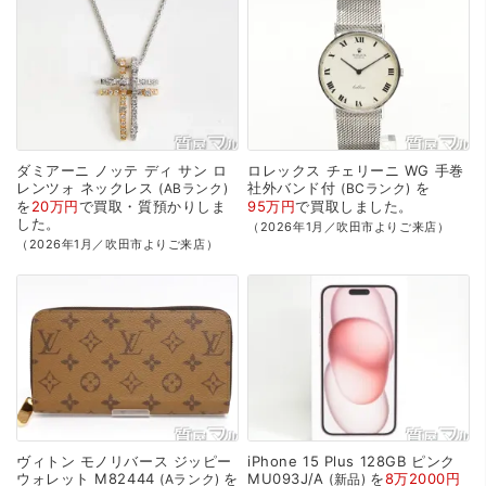
ダミアーニ
ノッテ
ディ
サン
ロ
ロレックス
チェリーニ
WG
手巻
レンツォ
ネックレス
社外バンド付
を
ABランク
BCランク
を
20万円
で
買取・質預かり
しま
95万円
で
買取
しました。
した。
（2026年1月／吹田市よりご来店）
（2026年1月／吹田市よりご来店）
ヴィトン
モノリバース
ジッピー
iPhone
15
Plus
128GB
ピンク
ウォレット
M82444
を
MU093J/A
を
8万2000円
Aランク
新品