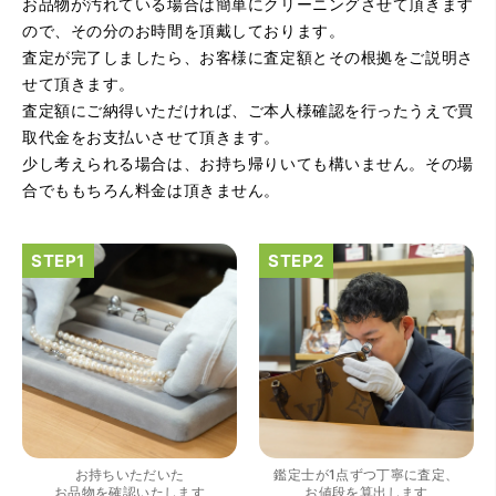
お品物が汚れている場合は簡単にクリーニングさせて頂きます
です。
ので、その分のお時間を頂戴しております。
査定が完了しましたら、お客様に査定額とその根拠をご説明さ
せて頂きます。
査定額にご納得いただければ、ご本人様確認を行ったうえで買
取代金をお支払いさせて頂きます。
少し考えられる場合は、お持ち帰りいても構いません。その場
合でももちろん料金は頂きません。
（大阪府吹田市）・明確に評価を言っていただけた事。 ・
楽器の良さを共感していただけた事 そんな中でいろんな話
もしてみたいと思うお店でした。
お持ちいただいた
鑑定士が1点ずつ丁寧に査定、
お品物を確認いたします
お値段を算出します