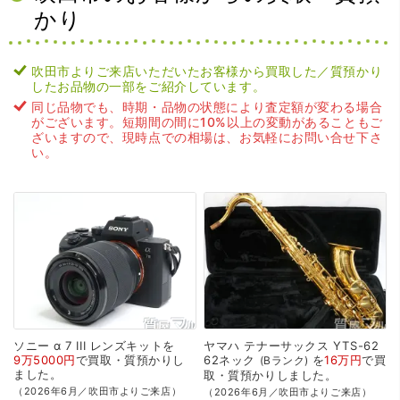
かり
吹田市よりご来店いただいたお客様から買取した／質預かり
したお品物の一部をご紹介しています。
同じ品物でも、時期・品物の状態により査定額が変わる場合
がございます。短期間の間に10%以上の変動があることもご
ざいますので、現時点での相場は、お気軽にお問い合せ下さ
い。
ソニー
α
7
III
レンズキットを
ヤマハ
テナーサックス
YTS-62
9万5000円
で
買取・質預かり
し
62ネック
を
16万円
で
買
Bランク
ました。
取・質預かり
しました。
（2026年6月／吹田市よりご来店）
（2026年6月／吹田市よりご来店）