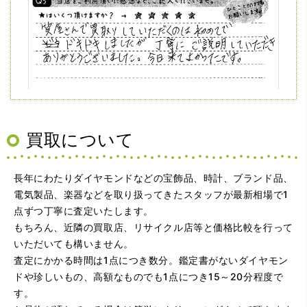
（大阪府吹田市）質屋さんで買取りしていただくのは初め
てでドキドキしましたが、丁寧にご説明していただきあり
買取について
がとうございました。今日来てよかったです。
長年にわたりダイヤモンドなどの宝飾品、時計、ブランド品、
電気製品、楽器などを取り扱ってきたスタッフが最新相場で1
点ずつ丁寧に査定いたします。
もちろん、近隣の買取店、リサイクル店等と価格比較を行って
いただいても構いません。
査定にかかる時間は1点につき数分。鑑定書がないダイヤモン
ドや珍しいもの、高額なものでも1点につき15～20分程度で
（大阪府吹田市）きちんと丁ねいに見て下さってありがと
す。
うございます。 是非またお願いしたいと思いました。感謝