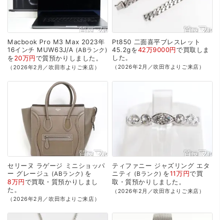
Macbook
Pro
M3
Max
2023年
Pt850
二面喜平ブレスレット
16インチ
MUW63J/A
45.2gを
42万9000円
で
買取
しま
ABランク
した。
を
20万円
で
質預かり
しました。
（2026年2月／吹田市よりご来店）
（2026年2月／吹田市よりご来店）
セリーヌ
ラゲージ
ミニショッパ
ティファニー
ジャズリング
エタ
ー
グレージュ
を
ニティ
を
11万円
で
買
ABランク
Bランク
8万円
で
買取・質預かり
しまし
取・質預かり
しました。
た。
（2026年2月／吹田市よりご来店）
（2026年2月／吹田市よりご来店）