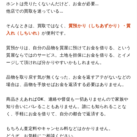
ホントは売りたくないんだけど、お金が必要…
他店での買取を迷っている…
（大阪府吹田市）宝石学の免状などで安心感が有る。受け
応えがハッキリしているので納得できた。
そんなときは、買取ではなく、
質預かり（しちあずかり）・質
入れ（しちいれ）
が便利です。
質預かりは、自分の品物を質屋に預けてお金を借りる、という
質屋ならではのサービス。土地を担保にお金を借りる、とイメ
ージして頂ければ分かりやすいかもしれません。
品物を取り戻す気が無くなった、お金を返すアテがないなどの
（大阪府茨木市）検索の星みてきましたが、たいへんまん
場合は、品物を手放せばお金を返済する必要はありません。
ぞくです。
商品さえあればOK、連絡や督促も一切ありませんので家族や
知り合いにバレることもありません。誰にも知られることな
く、手軽にお金を借りて、自分の都合で返済する。
もちろん査定料やキャンセル料などはかかりません。
どうぞ、お気軽にご相談ください。