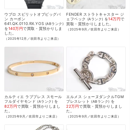
ウブロ
スピリットオブビッグバ
FENDER
ストラトキャスター
ジ
ン
カーボン
ェフベック
を
14万円
で
Aランク
641.QK.0110.RX.YOS
ABランク
買取・質預かり
しました。
を
140万円
で
買取・質預かり
しま
（2025年9月／吹田市よりご来店）
した。
（2025年12月／吹田市よりご来店）
カルティエ
ラブブレス
スモール
エルメス
シェーヌダンクルTGM
フルダイヤモンド
を
ブレスレット
を
Aランク
ABランク
82万円
で
買取・質預かり
しまし
22万円
で
買取・質預かり
しまし
た。
た。
（2025年9月／吹田市よりご来店）
（2025年9月／吹田市よりご来店）