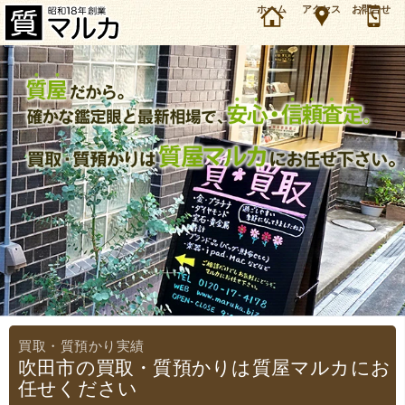
吹田市の質預かり・買取は質屋マルカにお任せください。江坂駅から約20分、昭和18年から続
ホーム
アクセス
お問合せ
く質屋だからできる間違いのない査定。ブランド品、ロレックス、時計、ダイヤ、宝石はもち
ろん、Mac、iPhoneや楽器、カメラなど幅広く買取・質預かりいたします。宝石鑑定士が在
籍、阪急服部天神駅から徒歩1分、吹田市のお客様にも多くご来店いただく質屋です。
吹田市の買取・質預かりは質屋マルカにお
任せください