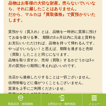
品物はお客様の大切な財産。
売らないでいいな
ら、それに越したことはありません。
だから、マルカは『買取価格』で質預かりいた
（大阪府大阪市）とてもプロな鑑定士さんがいて的確にア
ドバイスや買取りを暖かい人柄で行ってくれます。 親切に
します。
なって頂いてありがとうございます! お店の雰囲気もやらし
さがなく、とても入ってゆっくりできる落ちついた敷居の
高いお店です。また鑑定士さんに会いたいです。
質預かり（質入れ）とは、品物を一時的に質屋に預け
てお金を借りる事。
期限の3ヵ月以内に元金と質料を
お支払いいただければ、品物を持って帰れるんです。
やっぱりいらない！と思えば、期限を過ぎると売却
（買取）したことと同じになります。
品物を取り戻すか、売却（買取）するかどうかは3ヶ
月の質預かり期間に考えればいいのです。
当店から連絡したりすることは一切ございません。
（大阪府大阪市）きれいにして頂いたうえで質入れ金額を
信用情報などに傷がつくこともございません。
出していただいたのが初めてで感動しました。
質屋を上手にご利用くださいませ。
質屋はあなたの味方です！
電気製品などの相場の下落が非常に早いもの、相場
取扱品目
・相場価格
お問合わせ
・無料相談
メニュー
が大幅に変動する可能性があるものなどは「買取」