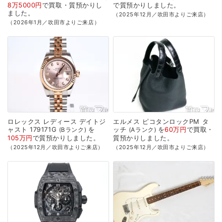
8万5000円
で
買取・質預かり
し
で
質預かり
しました。
ました。
（2025年12月／吹田市よりご来店）
（2026年1月／吹田市よりご来店）
ロレックス
レディース
デイトジ
エルメス
ピコタンロックPM
タ
ャスト
179171G
を
ッチ
を
60万円
で
買取・
Bランク
Aランク
105万円
で
質預かり
しました。
質預かり
しました。
（2025年12月／吹田市よりご来店）
（2025年12月／吹田市よりご来店）