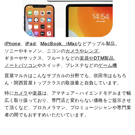
iPhone
、
iPad
、
MacBook、iMac
などアップル製品。
ソニーやキャノン、ニコンの
カメラやレンズ
。
ギターやサックス、フルートなどの
楽器やDTM製品
。
ノートパソコン
やスイッチ、プレステなどの
ゲーム機
質屋マルカはこんなサブカルの分野でも、吹田市はもちろ
ん・関西質屋トップクラスの取扱量と自負しています。
特に
カメラ
や
楽器
は、アマチュア～ハイエンドモデルまで幅
広く取り扱っており、専門店と変わらない価格をご提示させ
て頂くなど、プロカメラマン、プロミュージシャンや専門業
者の間でもおすすめいただいています。