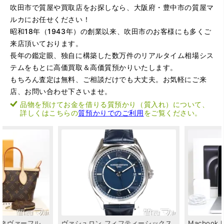
吹田市で質屋や買取店をお探しなら、大阪府・豊中市の質屋マ
ルカにお任せください！
昭和18年（1943年）の創業以来、吹田市のお客様にも多くご
来店頂いております。
長年の鑑定眼、独自に構築した数万件のリアルタイム相場シス
テムをもとに高価買取＆高価質預かりいたします。
もちろん査定は無料、ご相談だけでも大丈夫。お気軽にご来
店、お問い合わせ下さいませ。
品物を預けてお金を借りる質預かり（質入れ）について、
詳しくはこちらの
質預かりでのご利用
をご覧ください。
ティーシックス
Macbook
Pro
M4
Max
CTO
エルメス