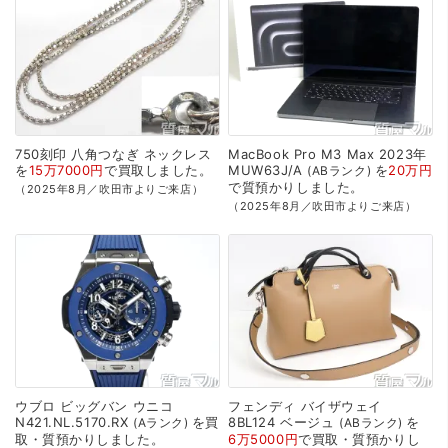
750刻印
八角つなぎ
ネックレス
MacBook
Pro
M3
Max
2023年
を
15万7000円
で
買取
しました。
MUW63J/A
を
20万円
ABランク
で
質預かり
しました。
（2025年8月／吹田市よりご来店）
（2025年8月／吹田市よりご来店）
ウブロ
ビッグバン
ウニコ
フェンディ
バイザウェイ
N421.NL.5170.RX
を
買
8BL124
ベージュ
を
Aランク
ABランク
取・質預かり
しました。
6万5000円
で
買取・質預かり
し