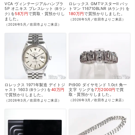
VCA
ヴィンテージアルハンブラ
ロレックス
GMTマスターII
バッ
5P
オニキス
ブレスレット
トマン
116710BLNR
を
Bラン
Aランク
を
58万円
で
買取・質預かり
し
180万円
で
質預かり
しました。
ク
ました。
（2026年5月／吹田市よりご来店）
（2026年5月／吹田市よりご来店）
ロレックス
1971年製造
デイトジ
Pt900
ダイヤモンド
1.0ct
角一
ャスト
1603
を
40万円
文字
リングを
7万2000円
で
買
Bランク
取・質預かり
しました。
で
質預かり
しました。
（2026年3月／吹田市よりご来店）
（2026年3月／吹田市よりご来店）