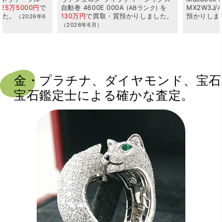
A
を
MX2W3J/A
を
25万円
で
質
ォーツ
HH
ABランク
Aランク
預かり
しました。
預かり
しました。
で
買取・
（2026年6月）
年6月）
金・プラチナ、ダイヤモンド、宝石
宝石鑑定士による
確かな査定。