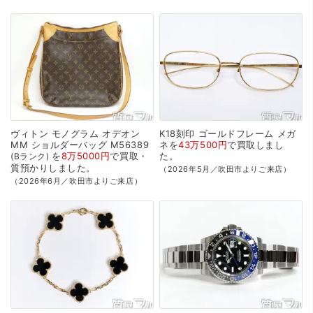
ヴィトン
モノグラム
オデオン
K18刻印
ゴールドフレーム
メガ
MM
ショルダーバッグ
M56389
ネを
43万500円
で
買取
しまし
を
8万5000円
で
買取・
た。
Bランク
質預かり
しました。
（2026年5月／吹田市よりご来店）
（2026年6月／吹田市よりご来店）