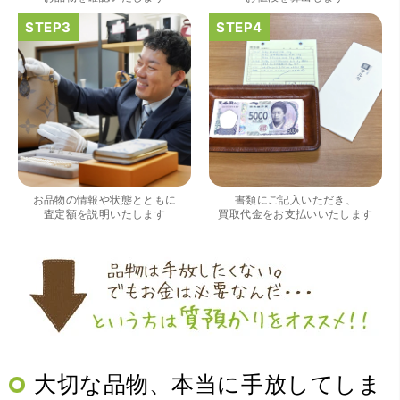
（大阪府吹田市）私は宝石の知識がなかったので丁寧にご
説明してください、対応にとても満足致しました。ありが
とうございました。
お品物の情報や状態とともに
書類にご記入いただき、
査定額を説明いたします
買取代金をお支払いいたします
（大阪府吹田市）凄く丁寧でした。ありがとうございま
す。何かあれば気軽に利用できると知りとてもよかったで
す!色々教えて下さりありがとうございました。
大切な品物、本当に手放してしま