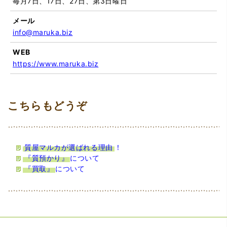
毎月7日、17日、27日、第3日曜日
メール
info@maruka.biz
WEB
https://www.maruka.biz
質屋マルカが選ばれる理由
！
『質預かり』
について
『買取』
について