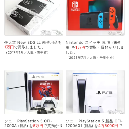
任天堂
New
3DS
LL
未使用品を
Nintendo
スイッチ
赤
青
未使
1万円
で
買取
しました。
を
1万円
で
買取・質預かり
しま
用
した。
（2017年1月／大阪・豊中市）
（2023年7月／大阪・千里中央）
ソニー
PlayStation
5
CFI-
ソニー
PlayStation
5
新品
CFI-
2000A
を
5万円
で
質預かり
1200A01
を
4万5000円
で
新品
新品