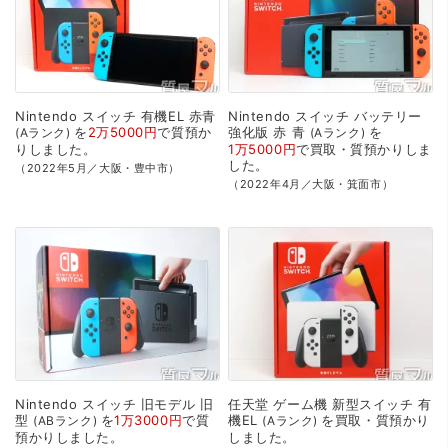
Nintendo
スイッチ
有機EL
赤青
Nintendo
スイッチ
バッテリー
を
2万5000円
で
質預か
強化版
赤
青
を
Aランク
Aランク
り
しました。
1万5000円
で
買取・質預かり
しま
した。
（2022年5月／大阪・豊中市）
（2022年4月／大阪・箕面市）
Nintendo
スイッチ
旧モデル
旧
任天堂
ゲーム機
新型スイッチ
有
型
を
1万3000円
で
質
機EL
を
買取・質預かり
ABランク
Aランク
預かり
しました。
しました。