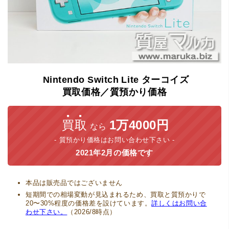
Nintendo
Switch
Lite
ターコイズ
買取価格／質預かり価格
買取
1万4000円
なら
質預かり価格はお問い合わせ下さい
2021年2月の価格です
本品は販売品ではございません
短期間での相場変動が見込まれるため、買取と質預かりで
20〜30%程度の価格差を設けています。
詳しくはお問い合
わせ下さい。
（2026/8時点）