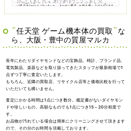
（兵庫県神戸市）ネットの口コミを見て神戸から来店。天
王寺、梅田の有名買取店を4店巡りましたがマルカさんが一
番高く査定して下さり、ダイヤを買い取っていただくなら
マルカさんだと決定しました。ありがとうございました。
任天堂 ゲーム機本体の買取
な
ら、大阪・豊中の質屋マルカ
長年にわたりダイヤモンドなどの宝飾品、時計、ブランド品、
電気製品、楽器などを取り扱ってきたスタッフが最新相場で1
点ずつ丁寧に査定いたします。
もちろん、近隣の買取店、リサイクル店等と価格比較を行って
（大阪府大阪市）問い合わせから非常に分かり易く、安心
いただいても構いません。
して利用できた。また、思ったよりも高額だったので助か
りました。
査定にかかる時間は1点につき数分。鑑定書がないダイヤモン
ドや珍しいもの、高額なものでも1点につき15～20分程度で
す。
お品物が汚れている場合は簡単にクリーニングさせて頂きます
ので、その分のお時間を頂戴しております。