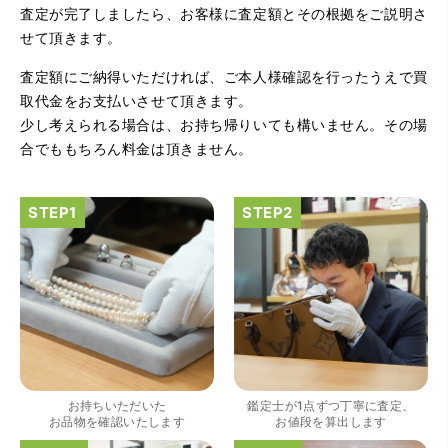
査定が完了しましたら、お客様に査定額とその根拠をご説明さ
せて頂きます。
査定額にご納得いただければ、ご本人様確認を行ったうえで買
（大阪府大阪市）とてもプロな鑑定士さんがいて的確にア
ドバイスや買取りを暖かい人柄で行ってくれます。 親切に
取代金をお支払いさせて頂きます。
なって頂いてありがとうございます! お店の雰囲気もやらし
少し考えられる場合は、お持ち帰りいても構いません。その場
さがなく、とても入ってゆっくりできる落ちついた敷居の
高いお店です。また鑑定士さんに会いたいです。
合でももちろん料金は頂きません。
（大阪府大阪市）きれいにして頂いたうえで質入れ金額を
出していただいたのが初めてで感動しました。
お持ちいただいた
鑑定士が1点ずつ丁寧に査定、
お品物を確認いたします
お値段を算出します