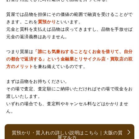
（大阪府堺市）電話対応の時からとても感じが良くて来店
質屋では品物を担保にその価値の範囲で融資を受けることがで
してもとても優しく、来て良かったです。これからこちら
でお世話になろうと思いました。ありがとうございまし
きます。これを
質預かり
といいます。
た。
元金と質料を支払えば品物は戻ってきますし、品物を手放せば
元金の返済義務はありません。
つまり質屋は
「誰にも気兼ねすることなくお金を借りて、自分
の都合で返済する」という金融業とリサイクル店・買取店の双
方のメリット
を兼ね備えているのです。
まずは品物をお持ちください。
その場で査定、査定額にご納得いただければその場で現金をお
（京都府亀岡市）他店舗にも行きましたが、対応の方があ
渡しいたします。
まりお売りしたくないと思ったので、やめました。こちら
は電話対応からも誠実な印象でしたので、こちらでお売り
いずれの場合でも、査定料やキャンセル料などはかかりませ
しようと思っておりました。この度はありがとうございま
ん。
す。
質預かり・質入れの詳しい説明はこちら｜大阪の質
屋マルカ