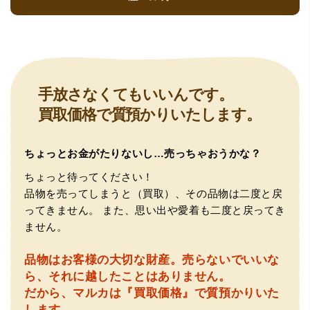
（大阪府大阪市）とても宝石に詳しく、また中古市場の仕
手放さなくてもいいんです。
組みもお教えいただけ嬉しかったです。鑑別も素早く驚き
買取価格で質預かりいたします。
ました。宜しくお願いいたします。(楽器等、様々なジャン
ルに詳しいの流石の一言に尽きます)
ちょっとお金がたりないし…売っちゃおうかな？
ちょっと待ってください！
品物を売ってしまうと（買取）、その品物は二度と戻
ってきません。
また、思い出や愛着も二度と戻ってき
ません。
品物はお客様の大切な財産。
売らないでいいな
（大阪府門真市）他店ではメール見積もりの時点で数千
ら、それに越したことはありません。
円〜1万程度の見積もりでしたが、こちらのメールでの見積
だから、マルカは『買取価格』で質預かりいた
もりは倍以上ちがうので利用させて頂きました。 対応も丁
寧で良かったです。
します。