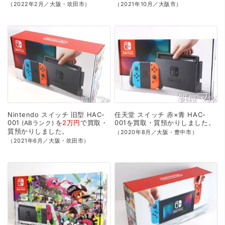
（2022年2月／大阪・吹田市）
（2021年10月／大阪市）
Nintendo
スイッチ
旧型
HAC-
任天堂
スイッチ
赤×青
HAC-
001
を
2万円
で
買取・
001を
買取・質預かり
しました。
ABランク
質預かり
しました。
（2020年8月／大阪・豊中市）
（2021年6月／大阪・吹田市）