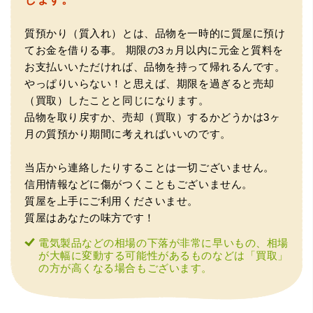
質預かり（質入れ）とは、品物を一時的に質屋に預け
てお金を借りる事。
期限の3ヵ月以内に元金と質料を
お支払いいただければ、品物を持って帰れるんです。
やっぱりいらない！と思えば、期限を過ぎると売却
（買取）したことと同じになります。
品物を取り戻すか、売却（買取）するかどうかは3ヶ
（大阪市東淀川区）出来るだけ安く買取られるのかな…?と
月の質預かり期間に考えればいいのです。
いう不安が最初は有りましたが、面倒な営業トークも一切
なく安心して任せられました。 ありがとうございます。
当店から連絡したりすることは一切ございません。
信用情報などに傷がつくこともございません。
質屋を上手にご利用くださいませ。
質屋はあなたの味方です！
電気製品などの相場の下落が非常に早いもの、相場
が大幅に変動する可能性があるものなどは「買取」
の方が高くなる場合もございます。
（兵庫県宝塚市）預かって頂くときに持っていた方の宝石
も見て頂く事が出き、購入した商品の価値をいろいろ教え
てもらえた事がとてもよかったです。親切な対応で、また