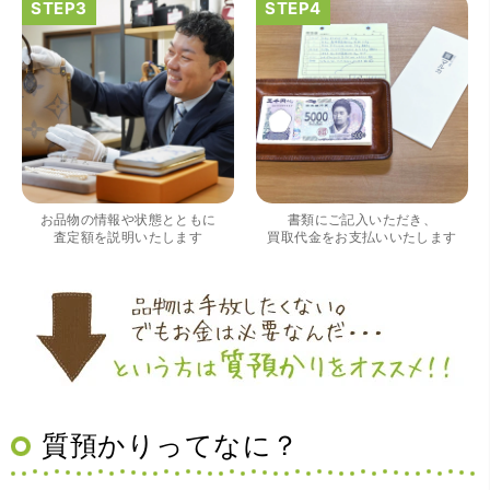
（大阪府大阪市）すごく丁寧に対応して頂きました。 ホー
ムページの皆様の評価がとても良かったので、質屋自体初
めての利用でしたが、対応して頂きました担当の方もすご
く良かったです。 これから質屋をご利用される方は是非オ
お品物の情報や状態とともに
書類にご記入いただき、
ススメです。
査定額を説明いたします
買取代金をお支払いいたします
質預かりってなに？
（大阪府豊中市）買取査定の流れがとても丁寧でお話がし
やすくとても良い時間になりました!!満足出来る買取です。