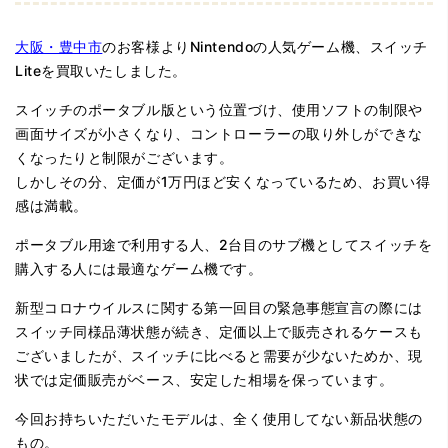
大阪・豊中市
のお客様よりNintendoの人気ゲーム機、スイッチ
Liteを買取いたしました。
スイッチのポータブル版という位置づけ、使用ソフトの制限や
画面サイズが小さくなり、コントローラーの取り外しができな
くなったりと制限がございます。
しかしその分、定価が1万円ほど安くなっているため、お買い得
感は満載。
ポータブル用途で利用する人、2台目のサブ機としてスイッチを
購入する人には最適なゲーム機です。
新型コロナウイルスに関する第一回目の緊急事態宣言の際には
スイッチ同様品薄状態が続き、定価以上で販売されるケースも
ございましたが、スイッチに比べると需要が少ないためか、現
状では定価販売がベース、安定した相場を保っています。
今回お持ちいただいたモデルは、全く使用してない新品状態の
もの。