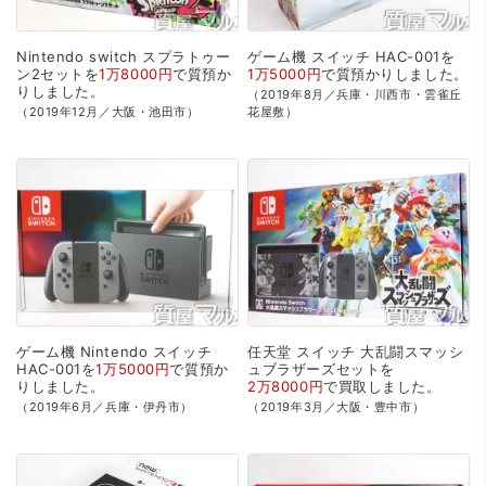
Nintendo
switch
スプラトゥー
ゲーム機
スイッチ
HAC-001を
ン2セットを
1万8000円
で
質預か
1万5000円
で
質預かり
しました。
り
しました。
（2019年8月／兵庫・川西市・雲雀丘
（2019年12月／大阪・池田市）
花屋敷）
ゲーム機
Nintendo
スイッチ
任天堂
スイッチ
大乱闘スマッシ
HAC-001を
1万5000円
で
質預か
ュブラザーズセットを
り
しました。
2万8000円
で
買取
しました。
（2019年6月／兵庫・伊丹市）
（2019年3月／大阪・豊中市）