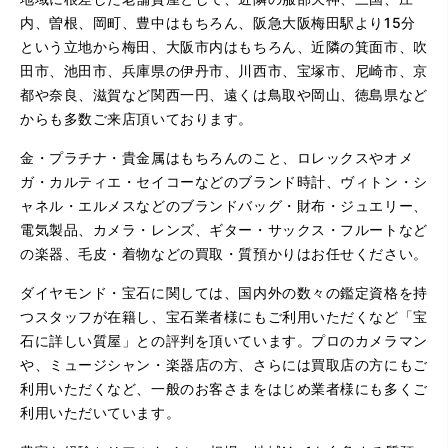
内、曽根、岡町、豊中はもちろん、阪急大阪梅田駅より15分
という立地から梅田、大阪市内はもちろん、近隣の箕面市、吹
田市、池田市、兵庫県の伊丹市、川西市、宝塚市、尼崎市、京
都や奈良、滋賀など関西一円、遠くは鳥取や岡山、徳島県など
からも多数ご来店頂いております。
金・プラチナ・貴金属はもちろんのこと、ロレックスやオメ
ガ・カルティエ・セイコーなどのブランド時計、ヴィトン・シ
ャネル・エルメスなどのブランドバッグ・財布・ジュエリー、
電気製品、カメラ・レンズ、ギター・サックス・フルートなど
の楽器、毛皮・着物などの買取・質預かりはお任せください。
ダイヤモンド・宝石に関しては、国内外の数々の鑑定資格を持
つスタッフが在籍し、宝石業者様にもご利用いただくなど「宝
石に詳しい質屋」との評判を頂いています。プロのカメラマン
や、ミュージシャン・楽器店の方、さらには買取店の方にもご
利用いただくなど、一般のお客さまをはじめ業者様にも多くご
利用いただいています。