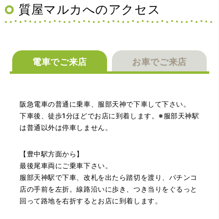
何かあった時にはこちらでお願いしたいと思いました。
質屋マルカへのアクセス
電車でご来店
お車でご来店
（大阪府池田市）とても親切で丁寧な対応に感激いたしま
阪急電車の普通に乗車、服部天神で下車して下さい。
した。質屋さんはわりと利用して(主に中古品の購入)慣れて
いましたが、今までの質屋さんとは全く違う、とても良い
下車後、徒歩1分ほどでお店に到着します。※服部天神駅
印象でした。何度でも伺いたくなりました。この度は、本
は普通以外は停車しません。
当にありがとうございました。
【豊中駅方面から】
最後尾車両にご乗車下さい。
服部天神駅で下車、改札を出たら踏切を渡り、パチンコ
店の手前を左折。線路沿いに歩き、つき当りをぐるっと
回って路地を右折するとお店に到着します。