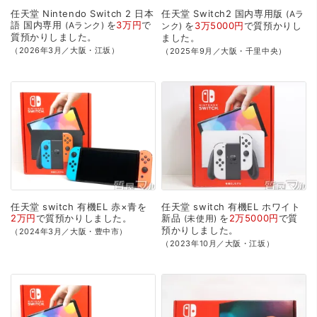
任天堂
Nintendo
Switch
2
日本
任天堂
Switch2
国内専用版
Aラ
語
国内専用
を
3万円
で
Aランク
を
3万5000円
で
質預かり
し
ンク
質預かり
しました。
ました。
（2026年3月／大阪・江坂）
（2025年9月／大阪・千里中央）
任天堂
switch
有機EL
赤×青を
任天堂
switch
有機EL
ホワイト
2万円
で
質預かり
しました。
新品
を
2万5000円
で
質
未使用
預かり
しました。
（2024年3月／大阪・豊中市）
（2023年10月／大阪・江坂）