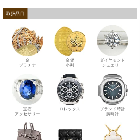
取扱品目
金
金貨
ダイヤモンド
・
・
・
プラチナ
小判
ジュエリー
宝石
ロレックス
ブランド時計
・
・
アクセサリー
腕時計