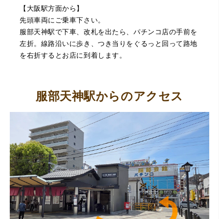
（豊中市西泉丘）初めて利用しましたが、とても親切丁寧
【大阪駅方面から】
に査定をして頂き思いもよらない価格をいただきました。
正直他店の倍以上で驚きました。また機会があれば利用し
先頭車両にご乗車下さい。
ます。
服部天神駅で下車、改札を出たら、パチンコ店の手前を
左折。線路沿いに歩き、つき当りをぐるっと回って路地
を右折するとお店に到着します。
服部天神駅からのアクセス
（大阪府東大阪市）ネットを見て安心できるお店であると
感じて飛び込みで訪問。飛びこみにも関わらず、とても親
切、丁ねいな対応をして頂き、思っていた以上の信用でき
るお店でした。満足いく金額で買い取って頂きました。あ
りがとうございます。