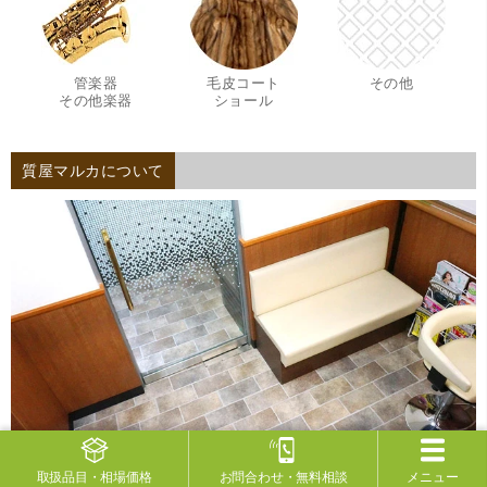
管楽器
毛皮コート
その他
・
・
その他楽器
ショール
質屋マルカについて
有限会社マルカ
取扱品目
・相場価格
お問合わせ
・無料相談
メニュー