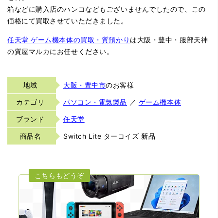
箱などに購入店のハンコなどもございませんでしたので、この
価格にて買取させていただきました。
任天堂 ゲーム機本体の買取・質預かり
は大阪・豊中・服部天神
の質屋マルカにお任せください。
地域
大阪・豊中市
のお客様
カテゴリ
パソコン・電気製品
／
ゲーム機本体
ブランド
任天堂
商品名
Switch Lite ターコイズ 新品