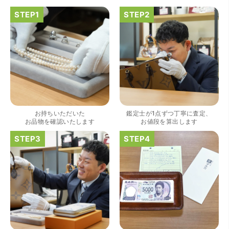
（大阪府大阪市）きれいにして頂いたうえで質入れ金額を
出していただいたのが初めてで感動しました。
お持ちいただいた
鑑定士が1点ずつ丁寧に査定、
お品物を確認いたします
お値段を算出します
（大阪府大阪市）すごく丁寧に対応して頂きました。 ホー
ムページの皆様の評価がとても良かったので、質屋自体初
めての利用でしたが、対応して頂きました担当の方もすご