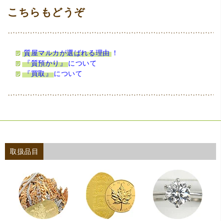
質屋マルカが選ばれる理由
！
『質預かり』
について
『買取』
について
取扱品目