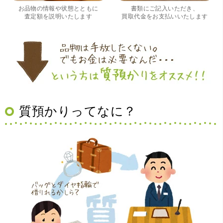
く良かったです。 これから質屋をご利用される方は是非オ
お品物の情報や状態とともに
書類にご記入いただき、
ススメです。
査定額を説明いたします
買取代金をお支払いいたします
質預かりってなに？
（大阪府豊中市）買取査定の流れがとても丁寧でお話がし
やすくとても良い時間になりました!!満足出来る買取です。
本当に有難う御座います!!