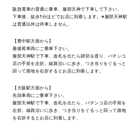
（大阪府池田市）とても親切で丁寧な対応に感激いたしま
阪急電車の普通に乗車、服部天神で下車して下さい。
した。質屋さんはわりと利用して(主に中古品の購入)慣れて
いましたが、今までの質屋さんとは全く違う、とても良い
下車後、徒歩1分ほどでお店に到着します。※服部天神駅
印象でした。何度でも伺いたくなりました。この度は、本
は普通以外は停車しません。
当にありがとうございました。
【豊中駅方面から】
最後尾車両にご乗車下さい。
服部天神駅で下車、改札を出たら踏切を渡り、パチンコ
店の手前を左折。線路沿いに歩き、つき当りをぐるっと
回って路地を右折するとお店に到着します。
（豊中市西泉丘）初めて利用しましたが、とても親切丁寧
【大阪駅方面から】
に査定をして頂き思いもよらない価格をいただきました。
正直他店の倍以上で驚きました。また機会があれば利用し
先頭車両にご乗車下さい。
ます。
服部天神駅で下車、改札を出たら、パチンコ店の手前を
左折。線路沿いに歩き、つき当りをぐるっと回って路地
を右折するとお店に到着します。