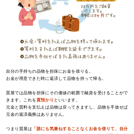
（大阪府寝屋川市）質屋さんは初めてて不安でしたが、他
店買い取りより高く思っていた以上の金額で大満足です。
説明もわかりやすく、優しい話し方の対応でとても良かっ
たです。
自分の手持ちの品物を担保にお金を借りる。
お金が用意できた時に返済して品物を持って帰る。
（大阪府堺市）電話対応の時からとても感じが良くて来店
質屋では品物を担保にその価値の範囲で融資を受けることがで
してもとても優しく、来て良かったです。これからこちら
でお世話になろうと思いました。ありがとうございまし
きます。これを
質預かり
といいます。
た。
元金と質料を支払えば品物は戻ってきますし、品物を手放せば
元金の返済義務はありません。
つまり質屋は
「誰にも気兼ねすることなくお金を借りて、自分