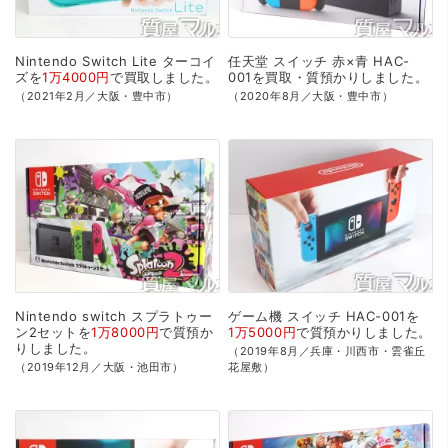
Nintendo
Switch
Lite
ターコイ
任天堂
スイッチ
赤×青
HAC-
ズを
1万4000円
で
買取
しました。
001を
買取・質預かり
しました。
（2021年2月／大阪・豊中市）
（2020年8月／大阪・豊中市）
Nintendo
switch
スプラトゥー
ゲーム機
スイッチ
HAC-001を
ン2セットを
1万8000円
で
質預か
1万5000円
で
質預かり
しました。
り
しました。
（2019年8月／兵庫・川西市・雲雀丘
（2019年12月／大阪・池田市）
花屋敷）