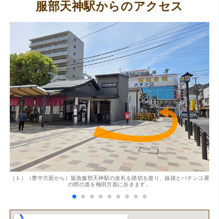
服部天神駅からのアクセス
（大阪府東大阪市）ネットを見て安心できるお店であると
感じて飛び込みで訪問。飛びこみにも関わらず、とても親
切、丁ねいな対応をして頂き、思っていた以上の信用でき
るお店でした。満足いく金額で買い取って頂きました。あ
りがとうございます。
。
（１）（豊中方面から）阪急服部天神駅の改札を踏切を渡り、線路とパチンコ屋
（
（兵庫県神戸市）別のお店でメール査定した際の1.5倍の金
の間の道を梅田方面に歩きます。
額を提示いただけたので即決しました。楽器も安心してお
任せできそうです!