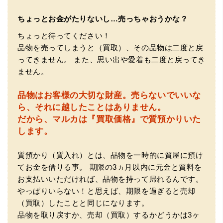
ちょっとお金がたりないし…売っちゃおうかな？
ちょっと待ってください！
品物を売ってしまうと（買取）、その品物は二度と戻
ってきません。
また、思い出や愛着も二度と戻ってき
ません。
品物はお客様の大切な財産。
売らないでいいな
（大阪府門真市）他店ではメール見積もりの時点で数千
ら、それに越したことはありません。
円〜1万程度の見積もりでしたが、こちらのメールでの見積
だから、マルカは『買取価格』で質預かりいた
もりは倍以上ちがうので利用させて頂きました。 対応も丁
寧で良かったです。
します。
質預かり（質入れ）とは、品物を一時的に質屋に預け
てお金を借りる事。
期限の3ヵ月以内に元金と質料を
お支払いいただければ、品物を持って帰れるんです。
やっぱりいらない！と思えば、期限を過ぎると売却
（買取）したことと同じになります。
品物を取り戻すか、売却（買取）するかどうかは3ヶ