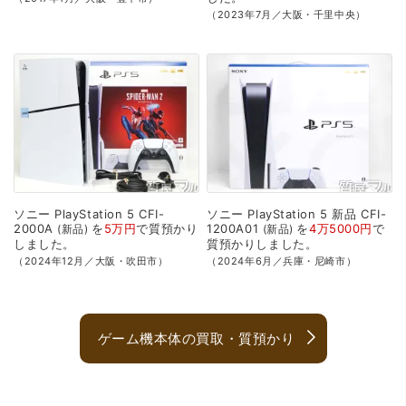
（2023年7月／大阪・千里中央）
ソニー
PlayStation
5
CFI-
ソニー
PlayStation
5
新品
CFI-
2000A
を
5万円
で
質預かり
1200A01
を
4万5000円
で
新品
新品
しました。
質預かり
しました。
（2024年12月／大阪・吹田市）
（2024年6月／兵庫・尼崎市）
ゲーム機本体の買取・質預かり