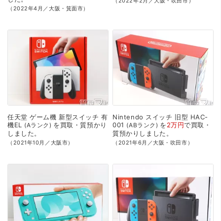
（2022年2月／大阪・吹田市）
（2022年4月／大阪・箕面市）
任天堂
ゲーム機
新型スイッチ
有
Nintendo
スイッチ
旧型
HAC-
機EL
を
買取・質預かり
001
を
2万円
で
買取・
Aランク
ABランク
しました。
質預かり
しました。
（2021年10月／大阪市）
（2021年6月／大阪・吹田市）