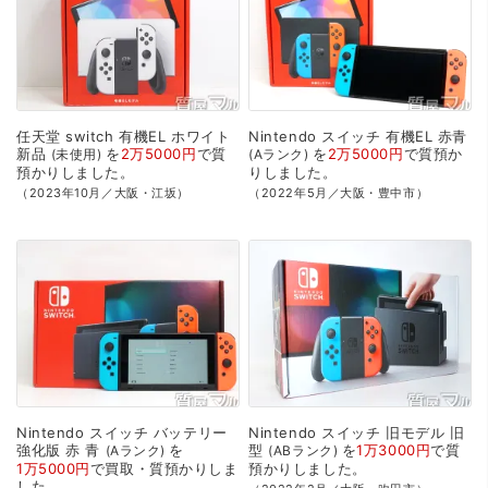
任天堂
switch
有機EL
ホワイト
Nintendo
スイッチ
有機EL
赤青
新品
を
2万5000円
で
質
を
2万5000円
で
質預か
未使用
Aランク
預かり
しました。
り
しました。
（2023年10月／大阪・江坂）
（2022年5月／大阪・豊中市）
Nintendo
スイッチ
バッテリー
Nintendo
スイッチ
旧モデル
旧
強化版
赤
青
を
型
を
1万3000円
で
質
Aランク
ABランク
1万5000円
で
買取・質預かり
しま
預かり
しました。
した。