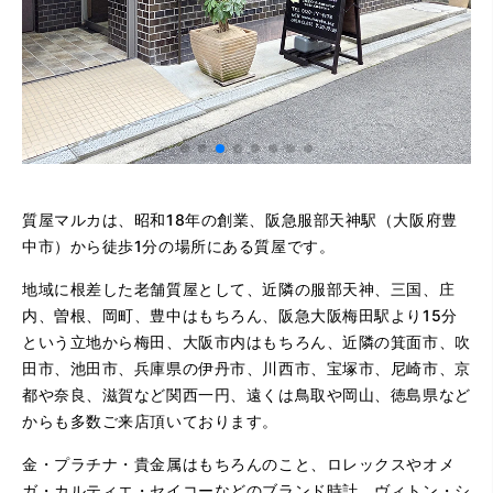
質屋マルカは、昭和18年の創業、阪急服部天神駅（大阪府豊
中市）から徒歩1分の場所にある質屋です。
地域に根差した老舗質屋として、近隣の服部天神、三国、庄
内、曽根、岡町、豊中はもちろん、阪急大阪梅田駅より15分
という立地から梅田、大阪市内はもちろん、近隣の箕面市、吹
田市、池田市、兵庫県の伊丹市、川西市、宝塚市、尼崎市、京
都や奈良、滋賀など関西一円、遠くは鳥取や岡山、徳島県など
からも多数ご来店頂いております。
金・プラチナ・貴金属はもちろんのこと、ロレックスやオメ
ガ・カルティエ・セイコーなどのブランド時計、ヴィトン・シ