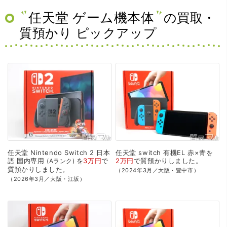
任天堂 ゲーム機本体
の買取・
質預かり ピックアップ
任天堂
Nintendo
Switch
2
日本
任天堂
switch
有機EL
赤×青を
語
国内専用
を
3万円
で
2万円
で
質預かり
しました。
Aランク
質預かり
しました。
（2024年3月／大阪・豊中市）
（2026年3月／大阪・江坂）