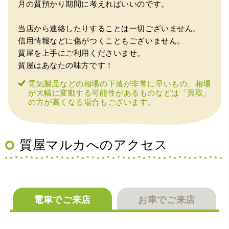
（大阪市東淀川区）出来るだけ安く買取られるのかな…?と
月の質預かり期間に考えればいいのです。
いう不安が最初は有りましたが、面倒な営業トークも一切
なく安心して任せられました。 ありがとうございます。
当店から連絡したりすることは一切ございません。
信用情報などに傷がつくこともございません。
質屋を上手にご利用くださいませ。
質屋はあなたの味方です！
電気製品などの相場の下落が非常に早いもの、相場
が大幅に変動する可能性があるものなどは「買取」
の方が高くなる場合もございます。
（兵庫県宝塚市）預かって頂くときに持っていた方の宝石
も見て頂く事が出き、購入した商品の価値をいろいろ教え
てもらえた事がとてもよかったです。親切な対応で、また
何かあった時にはこちらでお願いしたいと思いました。
質屋マルカへのアクセス
電車でご来店
お車でご来店