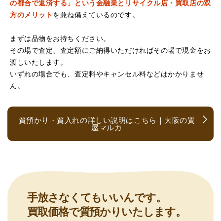
の都合で返済する」という金融業とリサイクル店・買取店の双
方のメリット
を兼ね備えているのです。
まずは品物をお持ちください。
その場で査定、査定額にご納得いただければその場で現金をお
（京都府亀岡市）他店舗にも行きましたが、対応の方があ
渡しいたします。
まりお売りしたくないと思ったので、やめました。こちら
は電話対応からも誠実な印象でしたので、こちらでお売り
いずれの場合でも、査定料やキャンセル料などはかかりませ
しようと思っておりました。この度はありがとうございま
ん。
す。
質預かり・質入れの詳しい説明はこちら｜大阪の質
屋マルカ
（大阪府大阪市）とても宝石に詳しく、また中古市場の仕
手放さなくてもいいんです。
組みもお教えいただけ嬉しかったです。鑑別も素早く驚き
買取価格で質預かりいたします。
ました。宜しくお願いいたします。(楽器等、様々なジャン
ルに詳しいの流石の一言に尽きます)