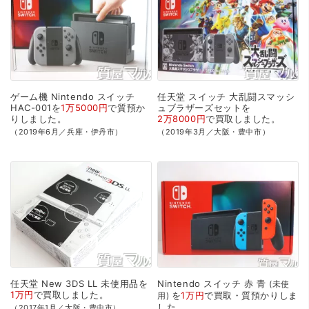
ゲーム機
Nintendo
スイッチ
任天堂
スイッチ
大乱闘スマッシ
HAC-001を
1万5000円
で
質預か
ュブラザーズセットを
り
しました。
2万8000円
で
買取
しました。
（2019年6月／兵庫・伊丹市）
（2019年3月／大阪・豊中市）
任天堂
New
3DS
LL
未使用品を
Nintendo
スイッチ
赤
青
未使
1万円
で
買取
しました。
を
1万円
で
買取・質預かり
しま
用
した。
（2017年1月／大阪・豊中市）