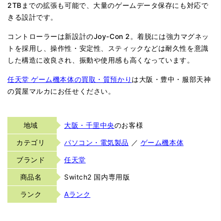
2TBまでの拡張も可能で、大量のゲームデータ保存にも対応で
きる設計です。
コントローラーは新設計のJoy-Con 2。着脱には強力マグネッ
トを採用し、操作性・安定性、スティックなどは耐久性を意識
した構造に改良され、振動や使用感も高くなっています。
任天堂 ゲーム機本体の買取・質預かり
は大阪・豊中・服部天神
の質屋マルカにお任せください。
地域
大阪・千里中央
のお客様
カテゴリ
パソコン・電気製品
／
ゲーム機本体
ブランド
任天堂
商品名
Switch2 国内専用版
ランク
Aランク