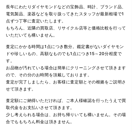
長年にわたりダイヤモンドなどの宝飾品、時計、ブランド品、
電気製品、楽器などを取り扱ってきたスタッフが最新相場で1
点ずつ丁寧に査定いたします。
もちろん、近隣の買取店、リサイクル店等と価格比較を行って
（大阪府大阪市）問い合わせから非常に分かり易く、安心
いただいても構いません。
して利用できた。また、思ったよりも高額だったので助か
りました。
査定にかかる時間は1点につき数分。鑑定書がないダイヤモン
ドや珍しいもの、高額なものでも1点につき15～20分程度で
す。
お品物が汚れている場合は簡単にクリーニングさせて頂きます
ので、その分のお時間を頂戴しております。
査定が完了しましたら、お客様に査定額とその根拠をご説明さ
せて頂きます。
査定額にご納得いただければ、ご本人様確認を行ったうえで買
（大阪府大阪市）とてもプロな鑑定士さんがいて的確にア
ドバイスや買取りを暖かい人柄で行ってくれます。 親切に
取代金をお支払いさせて頂きます。
なって頂いてありがとうございます! お店の雰囲気もやらし
少し考えられる場合は、お持ち帰りいても構いません。その場
さがなく、とても入ってゆっくりできる落ちついた敷居の
高いお店です。また鑑定士さんに会いたいです。
合でももちろん料金は頂きません。