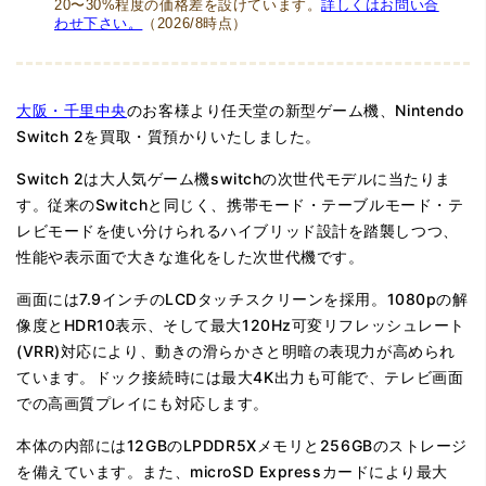
20〜30%程度の価格差を設けています。
詳しくはお問い合
わせ下さい。
（2026/8時点）
大阪・千里中央
のお客様より任天堂の新型ゲーム機、Nintendo
Switch 2を買取・質預かりいたしました。
Switch 2は大人気ゲーム機switchの次世代モデルに当たりま
す。従来のSwitchと同じく、携帯モード・テーブルモード・テ
レビモードを使い分けられるハイブリッド設計を踏襲しつつ、
性能や表示面で大きな進化をした次世代機です。
画面には7.9インチのLCDタッチスクリーンを採用。1080pの解
像度とHDR10表示、そして最大120Hz可変リフレッシュレート
(VRR)対応により、動きの滑らかさと明暗の表現力が高められ
ています。ドック接続時には最大4K出力も可能で、テレビ画面
での高画質プレイにも対応します。
本体の内部には12GBのLPDDR5Xメモリと256GBのストレージ
を備えています。また、microSD Expressカードにより最大