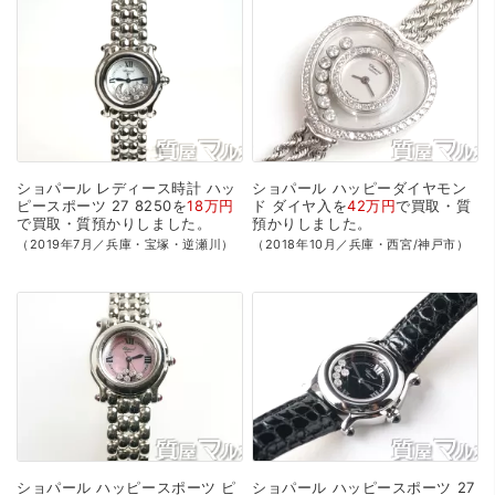
ショパール
レディース時計
ハッ
ショパール
ハッピーダイヤモン
ピースポーツ
27
8250を
18万円
ド
ダイヤ入を
42万円
で
買取・質
で
買取・質預かり
しました。
預かり
しました。
（2019年7月／兵庫・宝塚・逆瀬川）
（2018年10月／兵庫・西宮/神戸市）
ショパール
ハッピースポーツ
ピ
ショパール
ハッピースポーツ
27