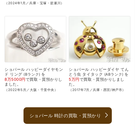
（2024年1月／兵庫・宝塚・逆瀬川）
ショパール
ハッピーダイヤモン
ショパール
ハッピーダイヤ
てん
ド
リング
を
とう虫
タイタック
を
Bランク
ABランク
8万5000円
で
買取・質預かり
し
5万円
で
買取・質預かり
しまし
ました。
た。
（2022年5月／大阪・千里中央）
（2017年7月／兵庫・西宮/神戸市）
ショパール 時計の買取・質預かり