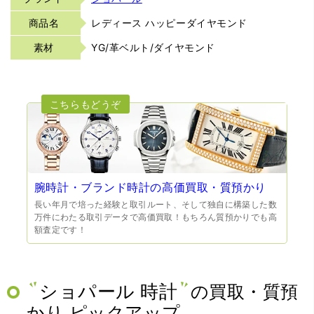
商品名
レディース ハッピーダイヤモンド
素材
YG/革ベルト/ダイヤモンド
腕時計・ブランド時計の高価買取・質預かり
長い年月で培った経験と取引ルート、そして独自に構築した数
万件にわたる取引データで高価買取！もちろん質預かりでも高
額査定です！
ショパール 時計
の買取・質預
かり ピックアップ