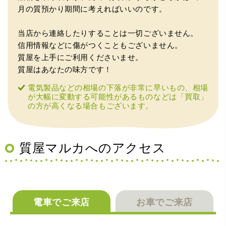
（大阪市東淀川区）出来るだけ安く買取られるのかな…?と
月の質預かり期間に考えればいいのです。
いう不安が最初は有りましたが、面倒な営業トークも一切
なく安心して任せられました。 ありがとうございます。
当店から連絡したりすることは一切ございません。
信用情報などに傷がつくこともございません。
質屋を上手にご利用くださいませ。
質屋はあなたの味方です！
電気製品などの相場の下落が非常に早いもの、相場
が大幅に変動する可能性があるものなどは「買取」
の方が高くなる場合もございます。
（兵庫県宝塚市）預かって頂くときに持っていた方の宝石
も見て頂く事が出き、購入した商品の価値をいろいろ教え
てもらえた事がとてもよかったです。親切な対応で、また
何かあった時にはこちらでお願いしたいと思いました。
質屋マルカへのアクセス
電車でご来店
お車でご来店