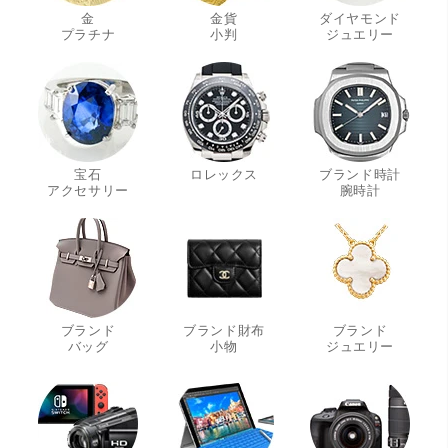
金
金貨
ダイヤモンド
・
・
・
プラチナ
小判
ジュエリー
宝石
ロレックス
ブランド時計
・
・
アクセサリー
腕時計
ブランド
ブランド財布
ブランド
・
・
・
バッグ
小物
ジュエリー