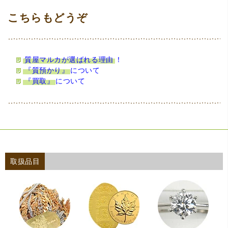
質屋マルカが選ばれる理由
！
『質預かり』
について
『買取』
について
取扱品目