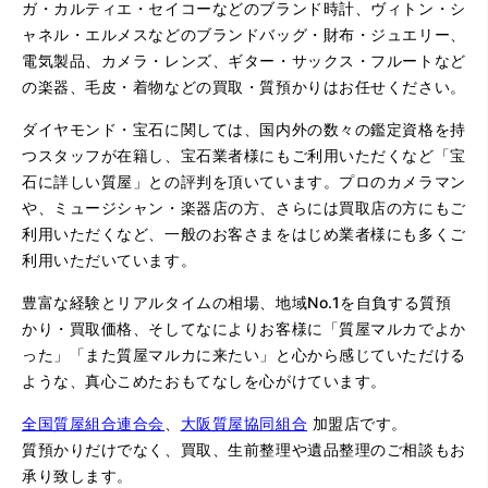
ガ・カルティエ・セイコーなどのブランド時計、ヴィトン・シ
ャネル・エルメスなどのブランドバッグ・財布・ジュエリー、
電気製品、カメラ・レンズ、ギター・サックス・フルートなど
の楽器、毛皮・着物などの買取・質預かりはお任せください。
ダイヤモンド・宝石に関しては、国内外の数々の鑑定資格を持
つスタッフが在籍し、宝石業者様にもご利用いただくなど「宝
石に詳しい質屋」との評判を頂いています。プロのカメラマン
や、ミュージシャン・楽器店の方、さらには買取店の方にもご
利用いただくなど、一般のお客さまをはじめ業者様にも多くご
利用いただいています。
豊富な経験とリアルタイムの相場、地域No.1を自負する質預
かり・買取価格、そしてなによりお客様に「質屋マルカでよか
った」「また質屋マルカに来たい」と心から感じていただける
ような、真心こめたおもてなしを心がけています。
全国質屋組合連合会
、
大阪質屋協同組合
加盟店です。
質預かりだけでなく、買取、生前整理や遺品整理のご相談もお
承り致します。