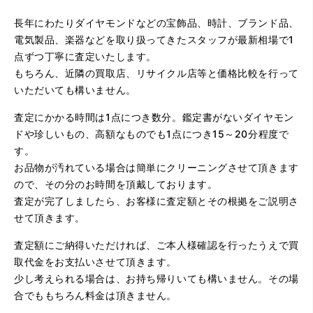
長年にわたりダイヤモンドなどの宝飾品、時計、ブランド品、
電気製品、楽器などを取り扱ってきたスタッフが最新相場で1
点ずつ丁寧に査定いたします。
もちろん、近隣の買取店、リサイクル店等と価格比較を行って
（大阪府大阪市）問い合わせから非常に分かり易く、安心
いただいても構いません。
して利用できた。また、思ったよりも高額だったので助か
りました。
査定にかかる時間は1点につき数分。鑑定書がないダイヤモン
ドや珍しいもの、高額なものでも1点につき15～20分程度で
す。
お品物が汚れている場合は簡単にクリーニングさせて頂きます
ので、その分のお時間を頂戴しております。
査定が完了しましたら、お客様に査定額とその根拠をご説明さ
せて頂きます。
査定額にご納得いただければ、ご本人様確認を行ったうえで買
（大阪府大阪市）とてもプロな鑑定士さんがいて的確にア
ドバイスや買取りを暖かい人柄で行ってくれます。 親切に
取代金をお支払いさせて頂きます。
なって頂いてありがとうございます! お店の雰囲気もやらし
少し考えられる場合は、お持ち帰りいても構いません。その場
さがなく、とても入ってゆっくりできる落ちついた敷居の
高いお店です。また鑑定士さんに会いたいです。
合でももちろん料金は頂きません。