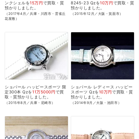
ンクシェルを
15万円
で
買取・質
8245-23
Qzを
10万円
で
買取・質
預かり
しました。
預かり
しました。
（2017年4月／兵庫・川西市・雲雀丘
（2015年12月／大阪・箕面市）
花屋敷）
ショパール
ハッピースポーツ
限
ショパール
レディース
ハッピー
定300本
Qzを
11万5000円
で
買
スポーツ
Qzを
10万円
で
買取・質
取・質預かり
しました。
預かり
しました。
（2015年8月／兵庫・尼崎市）
（2014年9月／大阪・池田市）