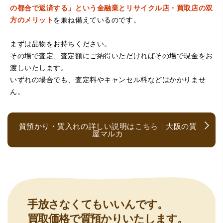
の都合で返済する」という金融業とリサイクル店・買取店の双
方のメリット
を兼ね備えているのです。
まずは品物をお持ちください。
その場で査定、査定額にご納得いただければその場で現金をお
（京都府亀岡市）他店舗にも行きましたが、対応の方があ
渡しいたします。
まりお売りしたくないと思ったので、やめました。こちら
は電話対応からも誠実な印象でしたので、こちらでお売り
いずれの場合でも、査定料やキャンセル料などはかかりませ
しようと思っておりました。この度はありがとうございま
ん。
す。
質預かり・質入れの詳しい説明はこちら｜大阪の質
屋マルカ
（大阪府大阪市）とても宝石に詳しく、また中古市場の仕
手放さなくてもいいんです。
組みもお教えいただけ嬉しかったです。鑑別も素早く驚き
買取価格で質預かりいたします。
ました。宜しくお願いいたします。(楽器等、様々なジャン