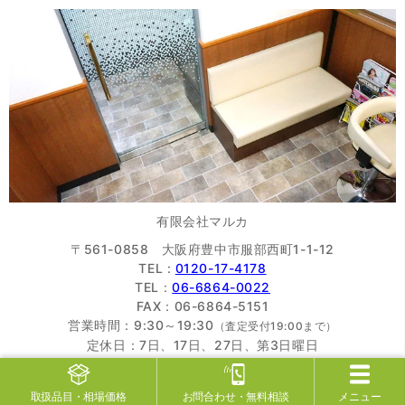
有限会社マルカ
〒561-0858 大阪府豊中市服部西町1-1-12
TEL :
0120-17-4178
TEL：
06-6864-0022
FAX：06-6864-5151
営業時間：9:30～19:30
（査定受付19:00まで）
定休日：7日、17日、27日、第3日曜日
大阪質屋協同組合
加盟店
全国質屋組合連合会
加盟店
取扱品目
・相場価格
お問合わせ
・無料相談
メニュー