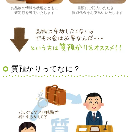
く良かったです。 これから質屋をご利用される方は是非オ
お品物の情報や状態とともに
書類にご記入いただき、
ススメです。
査定額を説明いたします
買取代金をお支払いいたします
質預かりってなに？
（大阪府豊中市）買取査定の流れがとても丁寧でお話がし
やすくとても良い時間になりました!!満足出来る買取です。
本当に有難う御座います!!