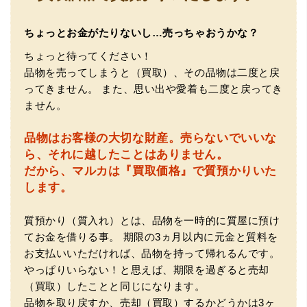
ルに詳しいの流石の一言に尽きます)
ちょっとお金がたりないし…売っちゃおうかな？
ちょっと待ってください！
品物を売ってしまうと（買取）、その品物は二度と戻
ってきません。
また、思い出や愛着も二度と戻ってき
ません。
品物はお客様の大切な財産。
売らないでいいな
（大阪府門真市）他店ではメール見積もりの時点で数千
ら、それに越したことはありません。
円〜1万程度の見積もりでしたが、こちらのメールでの見積
だから、マルカは『買取価格』で質預かりいた
もりは倍以上ちがうので利用させて頂きました。 対応も丁
寧で良かったです。
します。
質預かり（質入れ）とは、品物を一時的に質屋に預け
てお金を借りる事。
期限の3ヵ月以内に元金と質料を
お支払いいただければ、品物を持って帰れるんです。
やっぱりいらない！と思えば、期限を過ぎると売却
（買取）したことと同じになります。
品物を取り戻すか、売却（買取）するかどうかは3ヶ