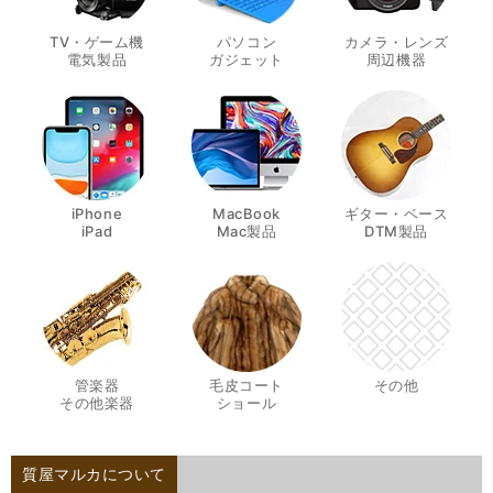
TV・ゲーム機
パソコン
カメラ・レンズ
・
・
・
電気製品
ガジェット
周辺機器
iPhone
MacBook
ギター・ベース
・
・
・
iPad
Mac製品
DTM製品
管楽器
毛皮コート
その他
・
・
その他楽器
ショール
質屋マルカについて