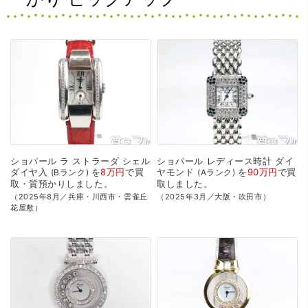
ショパール
ラ
ストラーダ
シェル
ショパール
レディース時計
ダイ
ダイヤ入
を
8万円
で
買
ヤモンド
を
90万円
で
買
Bランク
Aランク
取・質預かり
しました。
取
しました。
（2025年8月／兵庫・川西市・雲雀丘
（2025年3月／大阪・吹田市）
花屋敷）