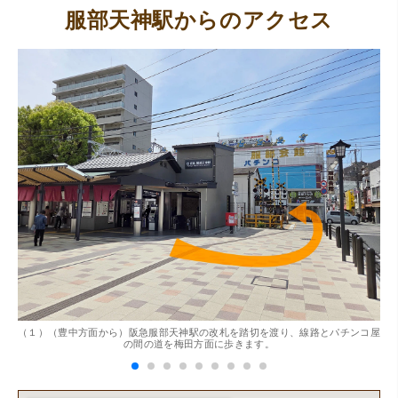
服部天神駅からのアクセス
（大阪府東大阪市）ネットを見て安心できるお店であると
感じて飛び込みで訪問。飛びこみにも関わらず、とても親
切、丁ねいな対応をして頂き、思っていた以上の信用でき
るお店でした。満足いく金額で買い取って頂きました。あ
りがとうございます。
。
（１）（豊中方面から）阪急服部天神駅の改札を踏切を渡り、線路とパチンコ屋
（
（兵庫県神戸市）別のお店でメール査定した際の1.5倍の金
の間の道を梅田方面に歩きます。
額を提示いただけたので即決しました。楽器も安心してお
任せできそうです!