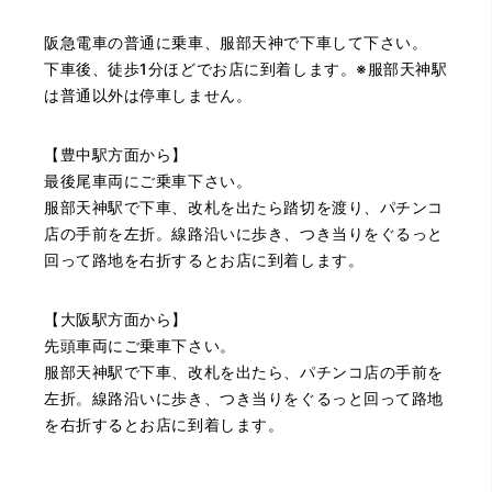
（大阪府池田市）とても親切で丁寧な対応に感激いたしま
阪急電車の普通に乗車、服部天神で下車して下さい。
した。質屋さんはわりと利用して(主に中古品の購入)慣れて
いましたが、今までの質屋さんとは全く違う、とても良い
下車後、徒歩1分ほどでお店に到着します。※服部天神駅
印象でした。何度でも伺いたくなりました。この度は、本
は普通以外は停車しません。
当にありがとうございました。
【豊中駅方面から】
最後尾車両にご乗車下さい。
服部天神駅で下車、改札を出たら踏切を渡り、パチンコ
店の手前を左折。線路沿いに歩き、つき当りをぐるっと
回って路地を右折するとお店に到着します。
（豊中市西泉丘）初めて利用しましたが、とても親切丁寧
【大阪駅方面から】
に査定をして頂き思いもよらない価格をいただきました。
正直他店の倍以上で驚きました。また機会があれば利用し
先頭車両にご乗車下さい。
ます。
服部天神駅で下車、改札を出たら、パチンコ店の手前を
左折。線路沿いに歩き、つき当りをぐるっと回って路地
を右折するとお店に到着します。