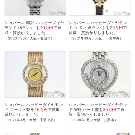
ショパール
時計
ハッピーダイヤ
ショパール
ハッピーダイヤモン
モンド
を
40万円
で
買
ド
リボン
を
25万円
で
Bランク
Bランク
取・質預かり
しました。
買取・質預かり
しました。
（2023年3月／大阪・箕面市）
（2021年10月／大阪・千里中央）
ショパール
ハッピーダイヤモン
ショパール
ハッピーダイヤモン
ド
ゴールド製を
40万円
で
買取・
ド
WG
ハート型を
35万円
で
買
質預かり
しました。
取・質預かり
しました。
（2021年3月／大阪・千里中央）
（2020年1月／大阪・箕面市）