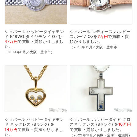
ショパール
ハッピーダイヤモン
ショパール
レディース
ハッピー
ド
K18WG
ダイヤモンド
Qzを
スポーツ
Qzを
7万円
で
買取・質
47万円
で
買取・質預かり
しまし
預かり
しました。
た。
（2013年11月／大阪・豊中市）
（2014年6月／大阪・豊中市）
ショパール
ハッピーダイヤモン
ショパール
ハッピーダイヤ
クロ
ド
ネックレス
を
スネックレス
を
10万円
Bランク
Bランク
14万円
で
買取・質預かり
しまし
で
買取・質預かり
しました。
た。
（2022年11月／兵庫・宝塚・逆瀬川）