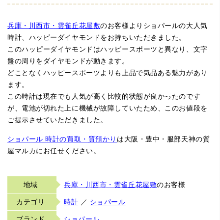
兵庫・川西市・雲雀丘花屋敷
のお客様よりショパールの大人気
時計、ハッピーダイヤモンドをお持ちいただきました。
このハッピーダイヤモンドはハッピースポーツと異なり、文字
盤の周りをダイヤモンドが動きます。
どことなくハッピースポーツよりも上品で気品ある魅力があり
ます。
この時計は現在でも人気が高く比較的状態が良かったのです
が、電池が切れた上に機械が故障していたため、このお値段を
ご提示させていただきました。
ショパール 時計の買取・質預かり
は大阪・豊中・服部天神の質
屋マルカにお任せください。
地域
兵庫・川西市・雲雀丘花屋敷
のお客様
カテゴリ
時計
／
ショパール
ブランド
ショパール