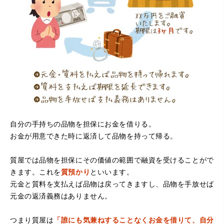
（大阪府寝屋川市）質屋さんは初めてて不安でしたが、他
店買い取りより高く思っていた以上の金額で大満足です。
説明もわかりやすく、優しい話し方の対応でとても良かっ
たです。
自分の手持ちの品物を担保にお金を借りる。
お金が用意できた時に返済して品物を持って帰る。
（大阪府堺市）電話対応の時からとても感じが良くて来店
質屋では品物を担保にその価値の範囲で融資を受けることがで
してもとても優しく、来て良かったです。これからこちら
でお世話になろうと思いました。ありがとうございまし
きます。これを
質預かり
といいます。
た。
元金と質料を支払えば品物は戻ってきますし、品物を手放せば
元金の返済義務はありません。
つまり質屋は
「誰にも気兼ねすることなくお金を借りて、自分