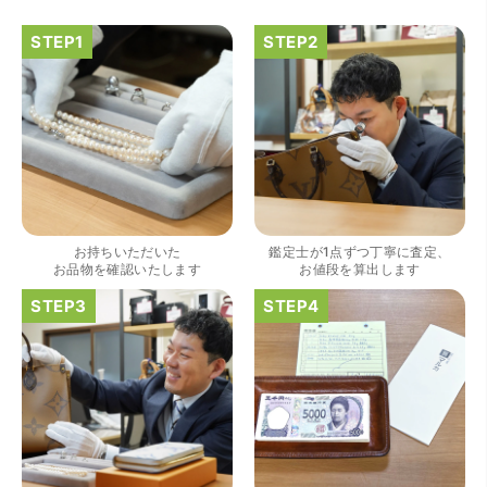
（大阪府大阪市）きれいにして頂いたうえで質入れ金額を
出していただいたのが初めてで感動しました。
お持ちいただいた
鑑定士が1点ずつ丁寧に査定、
お品物を確認いたします
お値段を算出します
（大阪府大阪市）すごく丁寧に対応して頂きました。 ホー
ムページの皆様の評価がとても良かったので、質屋自体初
めての利用でしたが、対応して頂きました担当の方もすご