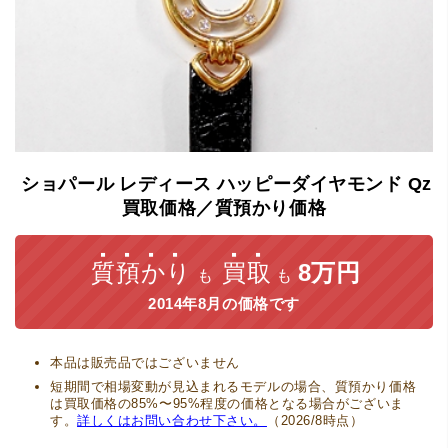
ショパール
レディース
ハッピーダイヤモンド
Qz
買取価格／質預かり価格
質預かり
買取
8万円
も
も
2014年8月の価格です
本品は販売品ではございません
短期間で相場変動が見込まれるモデルの場合、質預かり価格
は買取価格の85%〜95%程度の価格となる場合がございま
す。
詳しくはお問い合わせ下さい。
（2026/8時点）