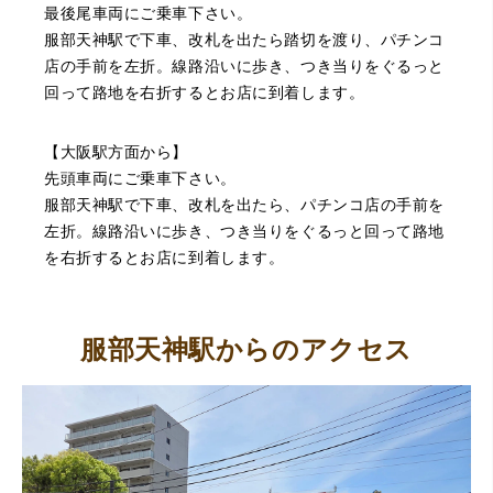
最後尾車両にご乗車下さい。
服部天神駅で下車、改札を出たら踏切を渡り、パチンコ
店の手前を左折。線路沿いに歩き、つき当りをぐるっと
（大阪府大阪市）丁寧に査定していただいたうえ、商品保
回って路地を右折するとお店に到着します。
管に関する知識も教えて頂けました。戻ってきた際には教
えていただいた通りに保管してみようと思います。
【大阪駅方面から】
先頭車両にご乗車下さい。
服部天神駅で下車、改札を出たら、パチンコ店の手前を
左折。線路沿いに歩き、つき当りをぐるっと回って路地
を右折するとお店に到着します。
服部天神駅からのアクセス
（大阪府池田市）丁寧に説明して頂き思っていたよりの金
額でした。一旦持ち帰りましたが、良い金額だったので買
取して頂きました。又、機会あれば是非利用したいです。