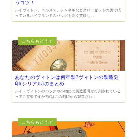
うコツ！
ルイヴィトン、エルメス、シャネルなどクローゼットの奥で眠
っているハイブランドのバッグを高く買取し...
（大阪府門真市）他店ではメール見積もりの時点で数千
円〜1万程度の見積もりでしたが、こちらのメールでの見積
もりは倍以上ちがうので利用させて頂きました。 対応も丁
寧で良かったです。
あなたのヴィトンは何年製?ヴィトンの製造刻
印(シリアル)のまとめ
ルイ・ヴィトンのバッグや小物には製造番号が打刻されている
ってご存知ですか?実はこの刻印から製造され...
（大阪市東淀川区）出来るだけ安く買取られるのかな…?と
いう不安が最初は有りましたが、面倒な営業トークも一切
なく安心して任せられました。 ありがとうございます。