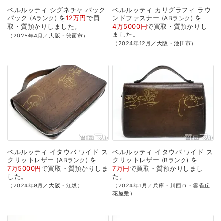
ベルルッティ
シグネチャ
バック
ベルルッティ
カリグラフィ
ラウ
パック
を
12万円
で
買
ンドファスナー
を
Aランク
ABランク
取・質預かり
しました。
4万5000円
で
買取・質預かり
し
ました。
（2025年4月／大阪・箕面市）
（2024年12月／大阪・池田市）
ベルルッティ
イタウバ
ワイド
ス
ベルルッティ
イタウバ
ワイド
ス
クリットレザー
を
クリットレザー
を
ABランク
Bランク
7万5000円
で
買取・質預かり
しま
7万円
で
買取・質預かり
しまし
した。
た。
（2024年9月／大阪・江坂）
（2024年1月／兵庫・川西市・雲雀丘
花屋敷）