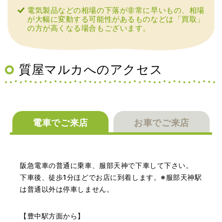
感じて飛び込みで訪問。飛びこみにも関わらず、とても親
電気製品などの相場の下落が非常に早いもの、相場
切、丁ねいな対応をして頂き、思っていた以上の信用でき
が大幅に変動する可能性があるものなどは「買取」
るお店でした。満足いく金額で買い取って頂きました。あ
の方が高くなる場合もございます。
りがとうございます。
質屋マルカへのアクセス
電車でご来店
お車でご来店
（兵庫県神戸市）別のお店でメール査定した際の1.5倍の金
額を提示いただけたので即決しました。楽器も安心してお
任せできそうです!
阪急電車の普通に乗車、服部天神で下車して下さい。
下車後、徒歩1分ほどでお店に到着します。※服部天神駅
は普通以外は停車しません。
【豊中駅方面から】