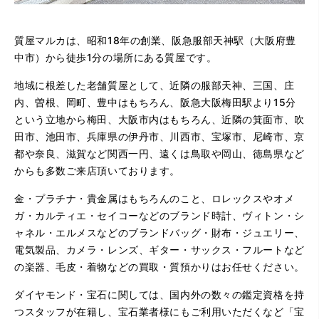
質屋マルカは、昭和18年の創業、阪急服部天神駅（大阪府豊
中市）から徒歩1分の場所にある質屋です。
地域に根差した老舗質屋として、近隣の服部天神、三国、庄
内、曽根、岡町、豊中はもちろん、阪急大阪梅田駅より15分
という立地から梅田、大阪市内はもちろん、近隣の箕面市、吹
田市、池田市、兵庫県の伊丹市、川西市、宝塚市、尼崎市、京
都や奈良、滋賀など関西一円、遠くは鳥取や岡山、徳島県など
からも多数ご来店頂いております。
金・プラチナ・貴金属はもちろんのこと、ロレックスやオメ
ガ・カルティエ・セイコーなどのブランド時計、ヴィトン・シ
ャネル・エルメスなどのブランドバッグ・財布・ジュエリー、
電気製品、カメラ・レンズ、ギター・サックス・フルートなど
の楽器、毛皮・着物などの買取・質預かりはお任せください。
ダイヤモンド・宝石に関しては、国内外の数々の鑑定資格を持
つスタッフが在籍し、宝石業者様にもご利用いただくなど「宝