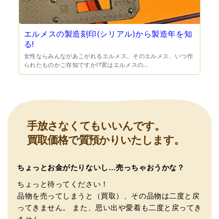
エルメスの製造刻印(シリアル)から製造年を知
る!
女性ならみんながあこがれるエルメス。そのエルメス、いつ作
（兵庫県宝塚市）預かって頂くときに持っていた方の宝石
られたものかご存知ですか!?実はエルメスの...
も見て頂く事が出き、購入した商品の価値をいろいろ教え
てもらえた事がとてもよかったです。親切な対応で、また
何かあった時にはこちらでお願いしたいと思いました。
手放さなくてもいいんです。
買取価格で質預かりいたします。
ちょっとお金がたりないし…売っちゃおうかな？
（大阪府池田市）とても親切で丁寧な対応に感激いたしま
ちょっと待ってください！
した。質屋さんはわりと利用して(主に中古品の購入)慣れて
品物を売ってしまうと（買取）、その品物は二度と戻
いましたが、今までの質屋さんとは全く違う、とても良い
印象でした。何度でも伺いたくなりました。この度は、本
ってきません。
また、思い出や愛着も二度と戻ってき
当にありがとうございました。