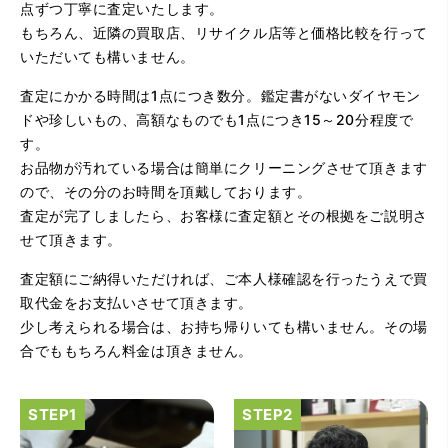
点ずつ丁寧に査定いたします。
（大阪府大阪市）問い合わせから非常に分かり易く、安心
もちろん、近隣の買取店、リサイクル店等と価格比較を行って
して利用できた。また、思ったよりも高額だったので助か
いただいても構いません。
りました。
査定にかかる時間は1点につき数分。鑑定書がないダイヤモン
ドや珍しいもの、高額なものでも1点につき15～20分程度で
す。
お品物が汚れている場合は簡単にクリーニングさせて頂きます
ので、その分のお時間を頂戴しております。
査定が完了しましたら、お客様に査定額とその根拠をご説明さ
せて頂きます。
（大阪府大阪市）とてもプロな鑑定士さんがいて的確にア
ドバイスや買取りを暖かい人柄で行ってくれます。 親切に
査定額にご納得いただければ、ご本人様確認を行ったうえで買
なって頂いてありがとうございます! お店の雰囲気もやらし
さがなく、とても入ってゆっくりできる落ちついた敷居の
取代金をお支払いさせて頂きます。
高いお店です。また鑑定士さんに会いたいです。
少し考えられる場合は、お持ち帰りいても構いません。その場
合でももちろん料金は頂きません。