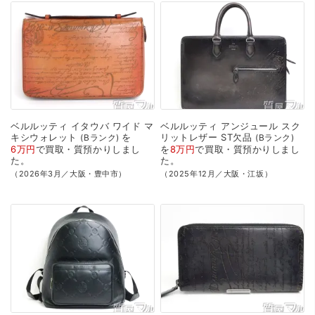
ベルルッティ
イタウバ
ワイド
マ
ベルルッティ
アンジュール
スク
キシウォレット
を
リットレザー
ST欠品
Bランク
Bランク
6万円
で
買取・質預かり
しまし
を
8万円
で
買取・質預かり
しまし
た。
た。
（2026年3月／大阪・豊中市）
（2025年12月／大阪・江坂）