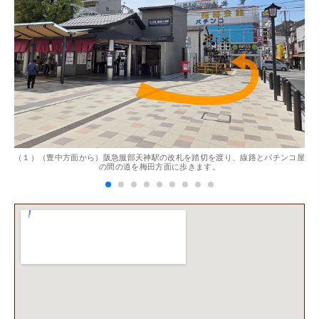
。
（１）（豊中方面から）阪急服部天神駅の改札を踏切を渡り、線路とパチンコ屋
（
の間の道を梅田方面に歩きます。