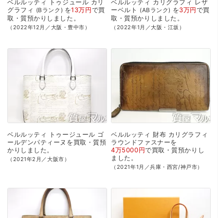
ベルルッティ
トゥジュール
カリ
ベルルッティ
カリグラフィ
レザ
グラフィ
を
13万円
で
買
ーベルト
を
3万円
で
買
Bランク
ABランク
取・質預かり
しました。
取・質預かり
しました。
（2022年12月／大阪・豊中市）
（2022年1月／大阪・江坂）
ベルルッティ
トゥージュール
ゴ
ベルルッティ
財布
カリグラフィ
ールデンパティーヌを
買取・質預
ラウンドファスナーを
かり
しました。
4万5000円
で
買取・質預かり
し
ました。
（2021年2月／大阪市）
（2021年1月／兵庫・西宮/神戸市）