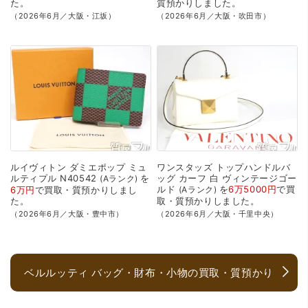
た。
質預かり
しました。
（2026年6月／大阪・江坂）
（2026年6月／大阪・吹田市）
ルイヴィトン
ダミエポップ
ミュ
ワンスタッズ
トップハンドルバ
ルティプル
N40542
を
ッグ
カーフ
白
ヴィンテージゴー
Aランク
ルド
を
6万5000円
で
買
6万円
で
買取・質預かり
しまし
Aランク
た。
取・質預かり
しました。
（2026年6月／大阪・豊中市）
（2026年6月／大阪・千里中央）
ベルルッティ バッグ・財布・小物の買取・質預かり