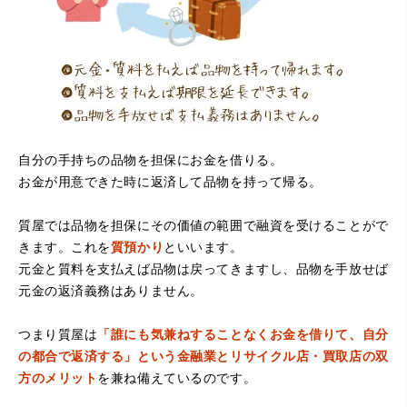
自分の手持ちの品物を担保にお金を借りる。
お金が用意できた時に返済して品物を持って帰る。
（大阪府堺市）電話対応の時からとても感じが良くて来店
してもとても優しく、来て良かったです。これからこちら
でお世話になろうと思いました。ありがとうございまし
質屋では品物を担保にその価値の範囲で融資を受けることがで
た。
きます。これを
質預かり
といいます。
元金と質料を支払えば品物は戻ってきますし、品物を手放せば
元金の返済義務はありません。
つまり質屋は
「誰にも気兼ねすることなくお金を借りて、自分
の都合で返済する」という金融業とリサイクル店・買取店の双
方のメリット
を兼ね備えているのです。