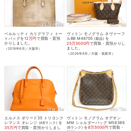
ベルルッティ
カリグラフィ
トー
ヴィトン
モノグラム
ネヴァーフ
トバッグを
12万円
で
買取・質預
ルBB
M46705
を
新品
かり
しました。
25万5000円
で
買取・質預かり
し
ました。
（2019年6月／大阪市）
（2026年6月／大阪・箕面市）
エルメス
ボリード35
トリヨンク
ヴィトン
モノグラム
オデオン
レマンス
オレンジ
を
MM
ショルダーバッグ
M56389
ABランク
を
8万5000円
で
買取・
35万円
で
買取・質預かり
しまし
Bランク