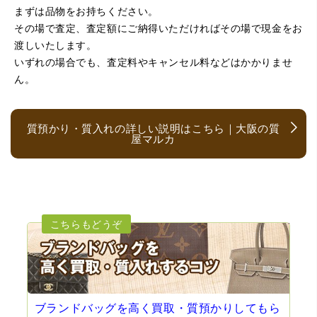
まずは品物をお持ちください。
（京都府亀岡市）他店舗にも行きましたが、対応の方があ
まりお売りしたくないと思ったので、やめました。こちら
その場で査定、査定額にご納得いただければその場で現金をお
は電話対応からも誠実な印象でしたので、こちらでお売り
渡しいたします。
しようと思っておりました。この度はありがとうございま
す。
いずれの場合でも、査定料やキャンセル料などはかかりませ
ん。
質預かり・質入れの詳しい説明はこちら｜大阪の質
屋マルカ
（大阪府大阪市）とても宝石に詳しく、また中古市場の仕
組みもお教えいただけ嬉しかったです。鑑別も素早く驚き
ました。宜しくお願いいたします。(楽器等、様々なジャン
ルに詳しいの流石の一言に尽きます)
ブランドバッグを高く買取・質預かりしてもら