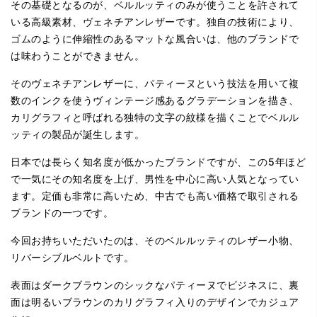
その基礎となるのが、ベルルッティのみが使うことを許されて
いる高級素材、ヴェネチアンレザーです。独自の技術により、
ゴムのように伸縮性のあるマットな風合いは、他のブランドで
は味わうことができません。
そのヴェネチアンレザーに、パティーヌという技法を用いて複
数のインクを使うヴィンテージ感あるグラデーションを描き、
カリグラフィと呼ばれる独特の文字の紋様を描くことでベルル
ッティの製品が誕生します。
日本では長らく知名度が低かったブランドですが、この5年ほど
で一気にその知名度を上げ、男性を中心に高い人気となってい
ます。定価も非常に高いため、中古でも高い価格で取引される
ブランドの一つです。
今回お持ちいただいたのは、そのベルルッティのレザー小物、
リバーシブルベルトです。
表面はダークブラウンのシックなパティーヌでビジネスに、裏
面は明るいブラウンのカリグラフィ入りのデザインでカジュア