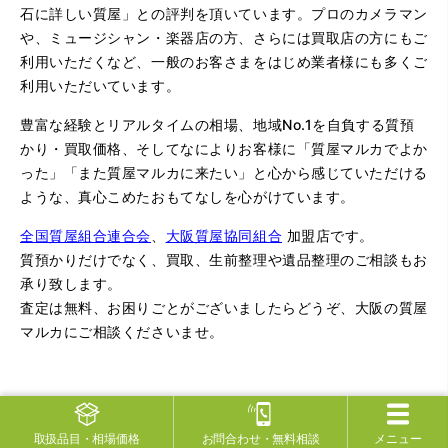
石に詳しい質屋」との評判を頂いています。プロのカメラマン
や、ミュージシャン・楽器店の方、さらには買取店の方にもご
利用いただくなど、一般のお客さまをはじめ業者様にも多くご
利用いただいています。
豊富な経験とリアルタイムの相場、地域No.1を自負する質預
かり・買取価格、そしてなによりお客様に「質屋マルカでよか
った」「また質屋マルカに来たい」と心から感じていただける
ような、真心こめたおもてなしを心がけています。
全国質屋組合連合会
、
大阪質屋協同組合
加盟店です。
質預かりだけでなく、買取、生前整理や遺品整理のご相談もお
承り致します。
査定は無料、お困りごとがございましたらどうぞ、大阪の質屋
マルカにご相談くださいませ。
社名
取扱品目
・相場価格
お問合わせ
・無料相談
メニュー