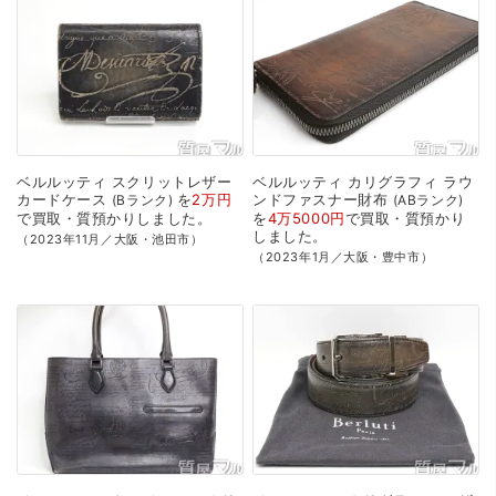
ベルルッティ
スクリットレザー
ベルルッティ
カリグラフィ
ラウ
カードケース
を
2万円
ンドファスナー財布
Bランク
ABランク
で
買取・質預かり
しました。
を
4万5000円
で
買取・質預かり
しました。
（2023年11月／大阪・池田市）
（2023年1月／大阪・豊中市）