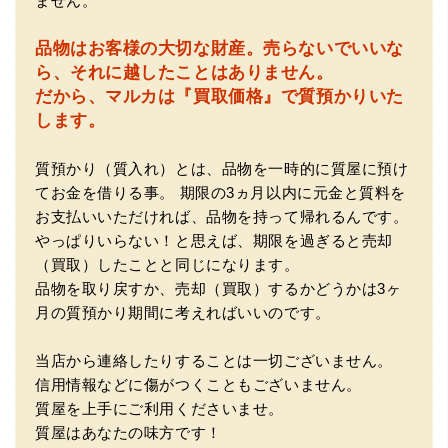
ません。
品物はお客様の大切な財産。
売らないでいいな
ら、それに越したことはありません。
だから、マルカは『買取価格』で質預かりいた
します。
質預かり（質入れ）とは、品物を一時的に質屋に預け
（豊中市西泉丘）初めて利用しましたが、とても親切丁寧
てお金を借りる事。
期限の3ヵ月以内に元金と質料を
に査定をして頂き思いもよらない価格をいただきました。
正直他店の倍以上で驚きました。また機会があれば利用し
お支払いいただければ、品物を持って帰れるんです。
ます。
やっぱりいらない！と思えば、期限を過ぎると売却
（買取）したことと同じになります。
品物を取り戻すか、売却（買取）するかどうかは3ヶ
月の質預かり期間に考えればいいのです。
当店から連絡したりすることは一切ございません。
信用情報などに傷がつくこともございません。
質屋を上手にご利用くださいませ。
質屋はあなたの味方です！
（大阪府東大阪市）ネットを見て安心できるお店であると