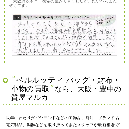
（大阪府茨木市）検索の星みてきましたが、たいへんまん
ぞくです。
（兵庫県神戸市）ネットの口コミを見て神戸から来店。天
王寺、梅田の有名買取店を4店巡りましたがマルカさんが一
番高く査定して下さり、ダイヤを買い取っていただくなら
マルカさんだと決定しました。ありがとうございました。
ベルルッティ バッグ・財布・
小物の買取
なら、大阪・豊中の
質屋マルカ
長年にわたりダイヤモンドなどの宝飾品、時計、ブランド品、
電気製品、楽器などを取り扱ってきたスタッフが最新相場で1