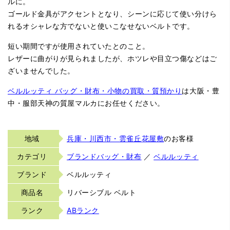
ルに。
ゴールド金具がアクセントとなり、シーンに応じて使い分けら
れるオシャレな方でないと使いこなせないベルトです。
短い期間ですが使用されていたとのこと。
レザーに曲がりが見られましたが、ホツレや目立つ傷などはご
ざいませんでした。
ベルルッティ バッグ・財布・小物の買取・質預かり
は大阪・豊
中・服部天神の質屋マルカにお任せください。
地域
兵庫・川西市・雲雀丘花屋敷
のお客様
カテゴリ
ブランドバッグ・財布
／
ベルルッティ
ブランド
ベルルッティ
商品名
リバーシブル ベルト
ランク
ABランク