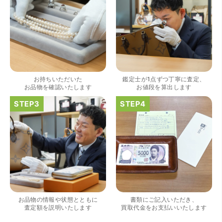
（大阪府大阪市）きれいにして頂いたうえで質入れ金額を
出していただいたのが初めてで感動しました。
お持ちいただいた
鑑定士が1点ずつ丁寧に査定、
お品物を確認いたします
お値段を算出します
（大阪府大阪市）すごく丁寧に対応して頂きました。 ホー
ムページの皆様の評価がとても良かったので、質屋自体初
めての利用でしたが、対応して頂きました担当の方もすご
く良かったです。 これから質屋をご利用される方は是非オ
ススメです。
お品物の情報や状態とともに
書類にご記入いただき、
査定額を説明いたします
買取代金をお支払いいたします