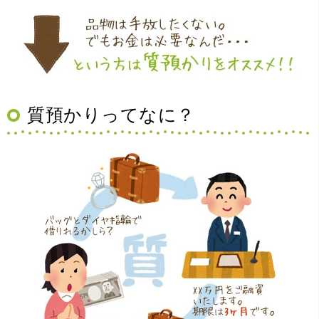
（大阪府豊中市）買取査定の流れがとても丁寧でお話がし
質預かりってなに？
やすくとても良い時間になりました!!満足出来る買取です。
本当に有難う御座います!!
（大阪府寝屋川市）質屋さんは初めてて不安でしたが、他
店買い取りより高く思っていた以上の金額で大満足です。
説明もわかりやすく、優しい話し方の対応でとても良かっ
たです。