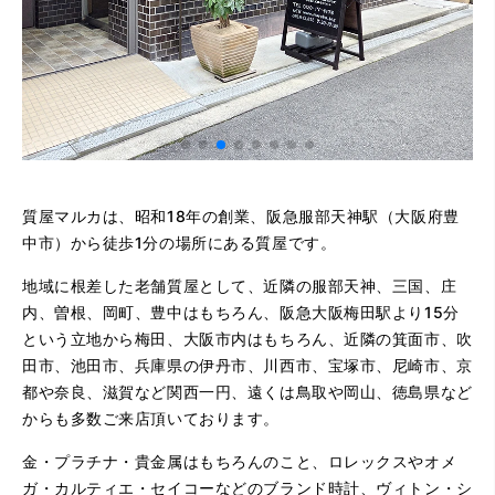
質屋マルカは、昭和18年の創業、阪急服部天神駅（大阪府豊
中市）から徒歩1分の場所にある質屋です。
地域に根差した老舗質屋として、近隣の服部天神、三国、庄
内、曽根、岡町、豊中はもちろん、阪急大阪梅田駅より15分
という立地から梅田、大阪市内はもちろん、近隣の箕面市、吹
田市、池田市、兵庫県の伊丹市、川西市、宝塚市、尼崎市、京
都や奈良、滋賀など関西一円、遠くは鳥取や岡山、徳島県など
からも多数ご来店頂いております。
金・プラチナ・貴金属はもちろんのこと、ロレックスやオメ
ガ・カルティエ・セイコーなどのブランド時計、ヴィトン・シ