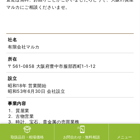
マルカにご相談くださいませ。
社名
有限会社マルカ
所在
〒561-0858 大阪府豊中市服部西町1-1-12
設立
昭和18年 営業開始
昭和53年6月30日 会社設立
事業内容
質屋業
古物営業
時計、宝石、貴金属の売買業務
家庭用電気製品、電話器具、電子計算機、事務用機械器
具、がん具、娯楽用品、楽器、写真機、光学機器等の売
取扱品目
・相場価格
お問合わせ
・無料相談
メニュー
買業務