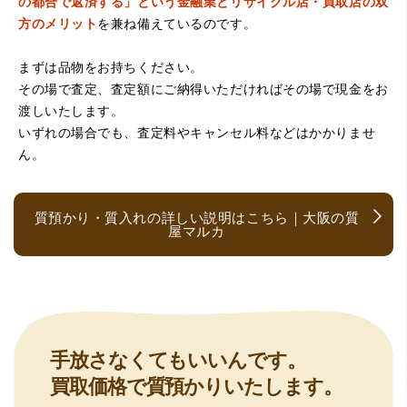
の都合で返済する」という金融業とリサイクル店・買取店の双
方のメリット
を兼ね備えているのです。
まずは品物をお持ちください。
その場で査定、査定額にご納得いただければその場で現金をお
（京都府亀岡市）他店舗にも行きましたが、対応の方があ
渡しいたします。
まりお売りしたくないと思ったので、やめました。こちら
は電話対応からも誠実な印象でしたので、こちらでお売り
いずれの場合でも、査定料やキャンセル料などはかかりませ
しようと思っておりました。この度はありがとうございま
ん。
す。
質預かり・質入れの詳しい説明はこちら｜大阪の質
屋マルカ
（大阪府大阪市）とても宝石に詳しく、また中古市場の仕
手放さなくてもいいんです。
組みもお教えいただけ嬉しかったです。鑑別も素早く驚き
買取価格で質預かりいたします。
ました。宜しくお願いいたします。(楽器等、様々なジャン
ルに詳しいの流石の一言に尽きます)