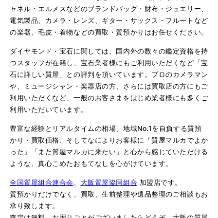
ャネル・エルメスなどのブランドバッグ・財布・ジュエリー、
電気製品、カメラ・レンズ、ギター・サックス・フルートなど
の楽器、毛皮・着物などの買取・質預かりはお任せください。
ダイヤモンド・宝石に関しては、国内外の数々の鑑定資格を持
つスタッフが在籍し、宝石業者様にもご利用いただくなど「宝
石に詳しい質屋」との評判を頂いています。プロのカメラマン
や、ミュージシャン・楽器店の方、さらには買取店の方にもご
利用いただくなど、一般のお客さまをはじめ業者様にも多くご
利用いただいています。
豊富な経験とリアルタイムの相場、地域No.1を自負する質預
かり・買取価格、そしてなによりお客様に「質屋マルカでよか
った」「また質屋マルカに来たい」と心から感じていただける
ような、真心こめたおもてなしを心がけています。
全国質屋組合連合会
、
大阪質屋協同組合
加盟店です。
質預かりだけでなく、買取、生前整理や遺品整理のご相談もお
承り致します。
査定は無料、お困りごとがございましたらどうぞ、大阪の質屋