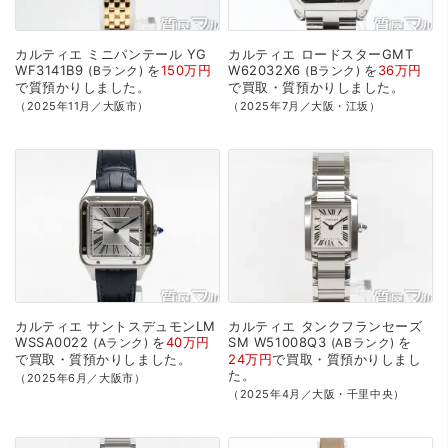
カルティエ
ミニパンテール
YG
カルティエ
ロードスターGMT
WF3141B9
を
150万円
W62032X6
を
36万円
Bランク
Bランク
で
質預かり
しました。
で
買取・質預かり
しました。
（2025年11月／大阪市）
（2025年7月／大阪・江坂）
カルティエ
サントスデュモンLM
カルティエ
タンクフランセーズ
WSSA0022
を
40万円
SM
W51008Q3
を
Aランク
ABランク
で
買取・質預かり
しました。
24万円
で
買取・質預かり
しまし
た。
（2025年6月／大阪市）
（2025年4月／大阪・千里中央）