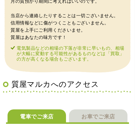
月の質預かり期間に考えればいいのです。
いう不安が最初は有りましたが、面倒な営業トークも一切
なく安心して任せられました。 ありがとうございます。
当店から連絡したりすることは一切ございません。
信用情報などに傷がつくこともございません。
質屋を上手にご利用くださいませ。
質屋はあなたの味方です！
電気製品などの相場の下落が非常に早いもの、相場
が大幅に変動する可能性があるものなどは「買取」
の方が高くなる場合もございます。
（兵庫県宝塚市）預かって頂くときに持っていた方の宝石
も見て頂く事が出き、購入した商品の価値をいろいろ教え
てもらえた事がとてもよかったです。親切な対応で、また
何かあった時にはこちらでお願いしたいと思いました。
質屋マルカへのアクセス
電車でご来店
お車でご来店