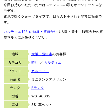
今回お持ちいただいたのはステンレスの最もオーソドックスな
モデル。
電池で動くクォーツタイプで、日々のお手入れも非常に簡単で
す。
カルティエ 時計の買取・質預かり
は大阪・豊中・服部天神の質
屋マルカにお任せください。
地域
大阪・豊中市
のお客様
カテゴリ
時計
／
カルティエ
ブランド
カルティエ
商品名
ミニタンクアメリカン
ランク
Bランク
型番
WSTA0032
素材
SS+革ベルト