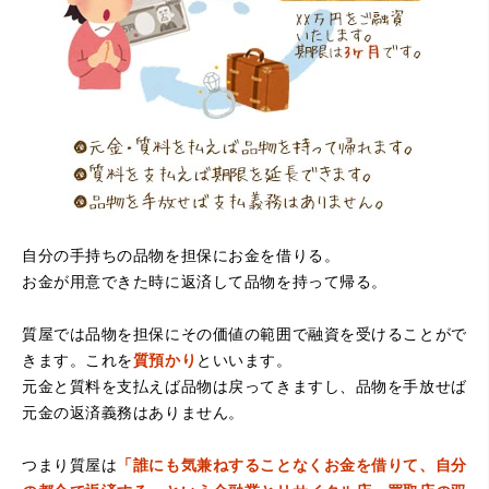
（大阪府寝屋川市）質屋さんは初めてて不安でしたが、他
店買い取りより高く思っていた以上の金額で大満足です。
説明もわかりやすく、優しい話し方の対応でとても良かっ
たです。
自分の手持ちの品物を担保にお金を借りる。
お金が用意できた時に返済して品物を持って帰る。
（大阪府堺市）電話対応の時からとても感じが良くて来店
質屋では品物を担保にその価値の範囲で融資を受けることがで
してもとても優しく、来て良かったです。これからこちら
でお世話になろうと思いました。ありがとうございまし
きます。これを
質預かり
といいます。
た。
元金と質料を支払えば品物は戻ってきますし、品物を手放せば
元金の返済義務はありません。
つまり質屋は
「誰にも気兼ねすることなくお金を借りて、自分