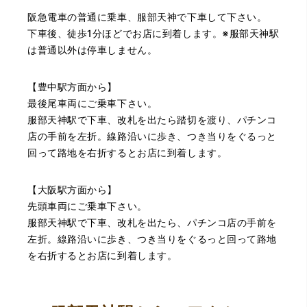
（大阪府池田市）とても親切で丁寧な対応に感激いたしま
阪急電車の普通に乗車、服部天神で下車して下さい。
した。質屋さんはわりと利用して(主に中古品の購入)慣れて
いましたが、今までの質屋さんとは全く違う、とても良い
下車後、徒歩1分ほどでお店に到着します。※服部天神駅
印象でした。何度でも伺いたくなりました。この度は、本
は普通以外は停車しません。
当にありがとうございました。
【豊中駅方面から】
最後尾車両にご乗車下さい。
服部天神駅で下車、改札を出たら踏切を渡り、パチンコ
店の手前を左折。線路沿いに歩き、つき当りをぐるっと
回って路地を右折するとお店に到着します。
（豊中市西泉丘）初めて利用しましたが、とても親切丁寧
【大阪駅方面から】
に査定をして頂き思いもよらない価格をいただきました。
正直他店の倍以上で驚きました。また機会があれば利用し
先頭車両にご乗車下さい。
ます。
服部天神駅で下車、改札を出たら、パチンコ店の手前を
左折。線路沿いに歩き、つき当りをぐるっと回って路地
を右折するとお店に到着します。