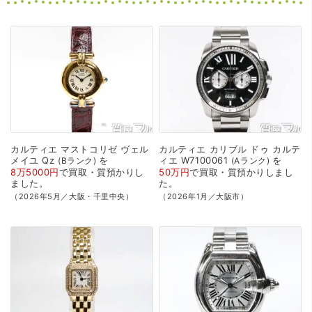
カルティエ
マストコリゼ
ヴェル
カルティエ
カリブル
ドゥ
カルテ
メイユ
Qz
を
ィエ
W7100061
を
Bランク
Aランク
8万5000円
で
買取・質預かり
し
50万円
で
買取・質預かり
しまし
ました。
た。
（2026年5月／大阪・千里中央）
（2026年1月／大阪市）