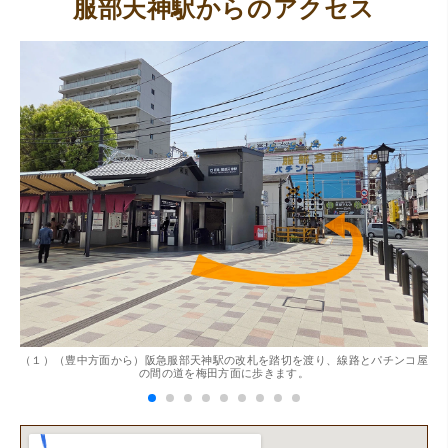
服部天神駅からのアクセス
（大阪府東大阪市）ネットを見て安心できるお店であると
感じて飛び込みで訪問。飛びこみにも関わらず、とても親
切、丁ねいな対応をして頂き、思っていた以上の信用でき
るお店でした。満足いく金額で買い取って頂きました。あ
りがとうございます。
。
（１）（豊中方面から）阪急服部天神駅の改札を踏切を渡り、線路とパチンコ屋
（
（兵庫県神戸市）別のお店でメール査定した際の1.5倍の金
の間の道を梅田方面に歩きます。
額を提示いただけたので即決しました。楽器も安心してお
任せできそうです!