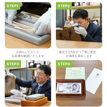
（大阪府大阪市）きれいにして頂いたうえで質入れ金額を
出していただいたのが初めてで感動しました。
お持ちいただいた
鑑定士が1点ずつ丁寧に査定、
お品物を確認いたします
お値段を算出します
（大阪府大阪市）すごく丁寧に対応して頂きました。 ホー
ムページの皆様の評価がとても良かったので、質屋自体初
めての利用でしたが、対応して頂きました担当の方もすご