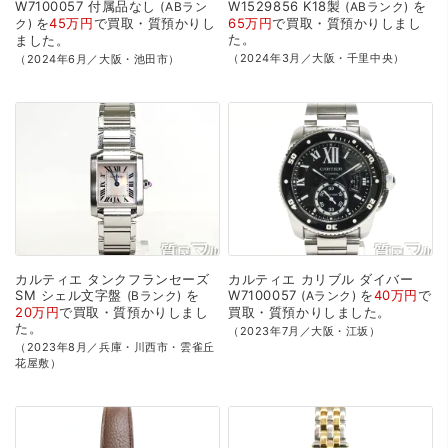
W7100057
付属品なし
W1529856
K18製
を
ABラン
ABランク
を
45万円
で
買取・質預かり
し
65万円
で
買取・質預かり
しまし
ク
た。
ました。
（2024年3月／大阪・千里中央）
（2024年6月／大阪・池田市）
カルティエ
タンクフランセーズ
カルティエ
カリブル
ダイバー
SM
シェル文字盤
を
W7100057
を
40万円
で
Bランク
Aランク
20万円
で
買取・質預かり
しまし
買取・質預かり
しました。
た。
（2023年7月／大阪・江坂）
（2023年8月／兵庫・川西市・雲雀丘
花屋敷）