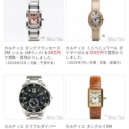
カルティエ
タンクフランセーズ
カルティエ
ミニベニュワール
ダ
SM
シェル
を
26万円
イヤベゼルを
120万円
で
質預かり
ABランク
しました。
で
買取・質預かり
しました。
（2024年7月／兵庫・宝塚・逆瀬川）
（2024年12月／大阪・千里中央）
カルティエ
カリブルダイバー
カルティエ
タンクルイSM