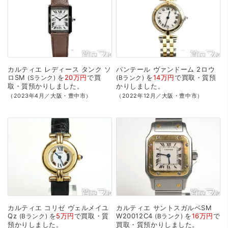
カルティエ
レディース
タンク
ソ
パンテール
ヴァンドーム
2ロウ
ロSM
を
20万円
で
買
を
14万円
で
買取・質預
Sランク
Bランク
取・質預かり
しました。
かり
しました。
（2023年4月／大阪・豊中市）
（2022年12月／大阪・豊中市）
カルティエ
コリゼ
ヴェルメイユ
カルティエ
サントスガルベSM
Qz
を
5万円
で
買取・質
W20012C4
を
16万円
で
Bランク
Bランク
預かり
しました。
買取・質預かり
しました。