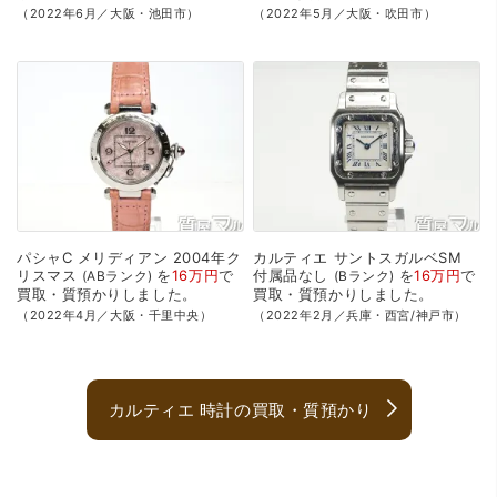
（2022年6月／大阪・池田市）
（2022年5月／大阪・吹田市）
パシャC
メリディアン
2004年ク
カルティエ
サントスガルベSM
リスマス
を
16万円
で
付属品なし
を
16万円
で
ABランク
Bランク
買取・質預かり
しました。
買取・質預かり
しました。
（2022年4月／大阪・千里中央）
（2022年2月／兵庫・西宮/神戸市）
カルティエ 時計の買取・質預かり