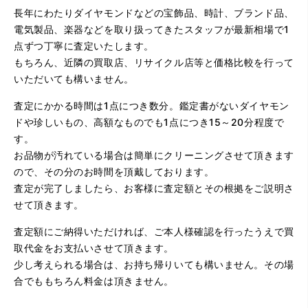
長年にわたりダイヤモンドなどの宝飾品、時計、ブランド品、
電気製品、楽器などを取り扱ってきたスタッフが最新相場で1
点ずつ丁寧に査定いたします。
もちろん、近隣の買取店、リサイクル店等と価格比較を行って
（大阪府大阪市）問い合わせから非常に分かり易く、安心
いただいても構いません。
して利用できた。また、思ったよりも高額だったので助か
りました。
査定にかかる時間は1点につき数分。鑑定書がないダイヤモン
ドや珍しいもの、高額なものでも1点につき15～20分程度で
す。
お品物が汚れている場合は簡単にクリーニングさせて頂きます
ので、その分のお時間を頂戴しております。
査定が完了しましたら、お客様に査定額とその根拠をご説明さ
せて頂きます。
査定額にご納得いただければ、ご本人様確認を行ったうえで買
（大阪府大阪市）とてもプロな鑑定士さんがいて的確にア
ドバイスや買取りを暖かい人柄で行ってくれます。 親切に
取代金をお支払いさせて頂きます。
なって頂いてありがとうございます! お店の雰囲気もやらし
少し考えられる場合は、お持ち帰りいても構いません。その場
さがなく、とても入ってゆっくりできる落ちついた敷居の
高いお店です。また鑑定士さんに会いたいです。
合でももちろん料金は頂きません。