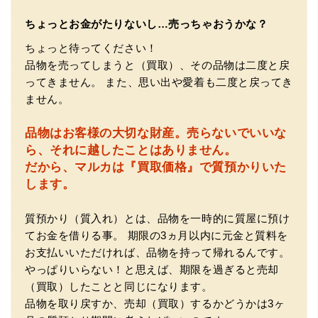
ちょっとお金がたりないし…売っちゃおうかな？
ちょっと待ってください！
品物を売ってしまうと（買取）、その品物は二度と戻
ってきません。
また、思い出や愛着も二度と戻ってき
ません。
品物はお客様の大切な財産。
売らないでいいな
（大阪府門真市）他店ではメール見積もりの時点で数千
ら、それに越したことはありません。
円〜1万程度の見積もりでしたが、こちらのメールでの見積
だから、マルカは『買取価格』で質預かりいた
もりは倍以上ちがうので利用させて頂きました。 対応も丁
寧で良かったです。
します。
質預かり（質入れ）とは、品物を一時的に質屋に預け
てお金を借りる事。
期限の3ヵ月以内に元金と質料を
お支払いいただければ、品物を持って帰れるんです。
やっぱりいらない！と思えば、期限を過ぎると売却
（買取）したことと同じになります。
品物を取り戻すか、売却（買取）するかどうかは3ヶ
（大阪市東淀川区）出来るだけ安く買取られるのかな…?と