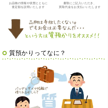
く良かったです。 これから質屋をご利用される方は是非オ
お品物の情報や状態とともに
書類にご記入いただき、
ススメです。
査定額を説明いたします
買取代金をお支払いいたします
質預かりってなに？
（大阪府豊中市）買取査定の流れがとても丁寧でお話がし
やすくとても良い時間になりました!!満足出来る買取です。
本当に有難う御座います!!