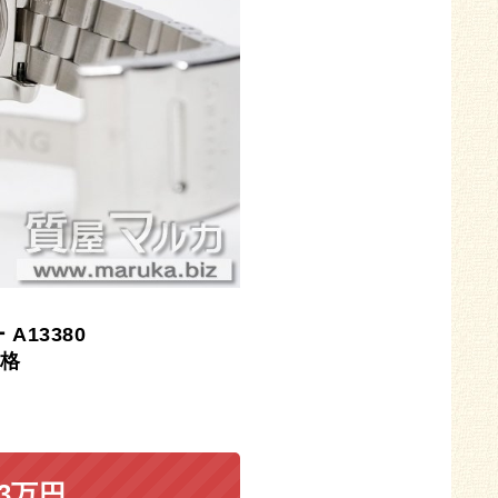
ー
A13380
格
23万円