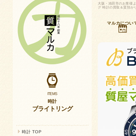
大阪・池田市のお客様よ
グ 時計の買取＆質預か
マルカについ
時計
ブライトリング
時計 TOP