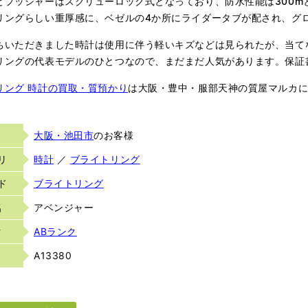
とプッシャーはスクリューロック式となっており、防水性能は300m
リングらしい重厚感に、ベゼルの4か所にライダータブが配され、グ
ちいただきました時計は使用に伴う軽いキズなどは見られたが、当て
リングの代表モデルのひとつなので、まだまだ人気があります。保証
リング 時計の買取・質預かり
は大阪・豊中・服部天神の質屋マルカ
大阪・池田市
のお客様
リ
時計
／
ブライトリング
ド
ブライトリング
名
アベンジャー
ク
ABランク
A13380