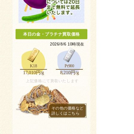
本日の金
・
プラチナ買取価格
2026/8/6 10時現在
K18
Pt900
17,010円/g
8,210円/g
上記価格にて買取いたします
その他の価格など
詳しくはこちら