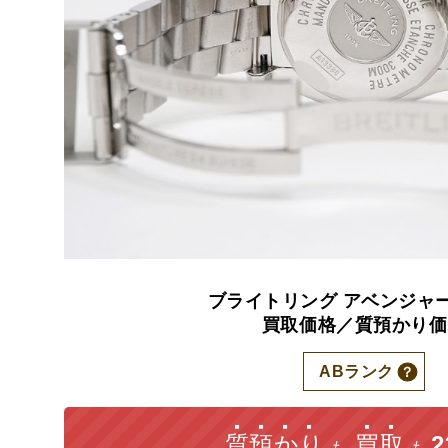
ブライトリング
アベンジャ
買取価格／質預かり価
ABランク
質預かり
買取
も
も