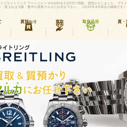
りブライトリング アベンジャー A13380を23万円で買取・質預かりしました。ブラ
り・質入れは大阪・豊中の質屋マルカにお任せ下さい。（2025年4月時点の価格です）
て
質預かり
買取
取扱品目
質・