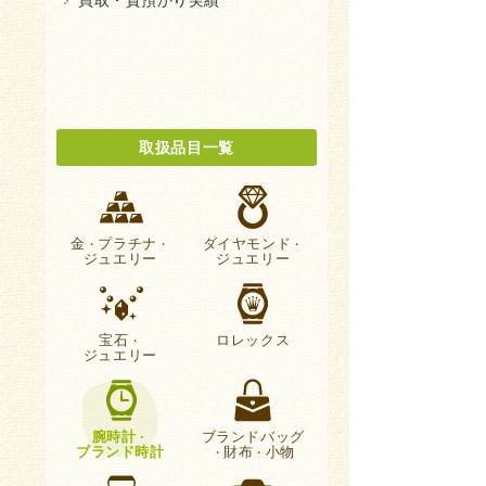
買取・質預かり実績
取扱品目一覧
金
プラチナ
ダイヤモンド
・
・
・
ジュエリー
ジュエリー
宝石
ロレックス
・
ジュエリー
腕時計
ブランドバッグ
・
ブランド時計
財布
小物
・
・