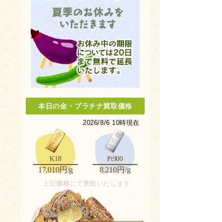
本日の金
・
プラチナ買取価格
2026/8/6 10時現在
K18
Pt900
17,010円/g
8,210円/g
上記価格にて買取いたします