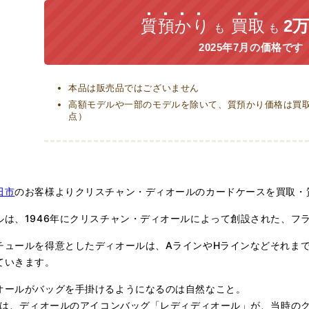
質預かり
買取
2万
も
も
2025年7月の価格です
本品は販売品ではございません
高額モデルや一部のモデルを除いて、質預かり価格は買取価
点）
田市
のお客様よりクリスチャン・ディオールのカードケースを買取・
ルは、1946年にクリスチャン・ディオールによって創設された、フ
チュールを得意としたディオールは、AラインやHラインなどそれま
ていきます。
オールがバッグを手掛けるようになるのは自然なこと。
年には、ディオールのアイコンバッグ「レディディオール」が、当時の