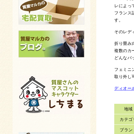
レによっ
フランス
す。
そのレデ
折り畳み
複数のカ
どんなバ
フェミニ
取り外し
ディオー
地域
カテゴ
ブラン