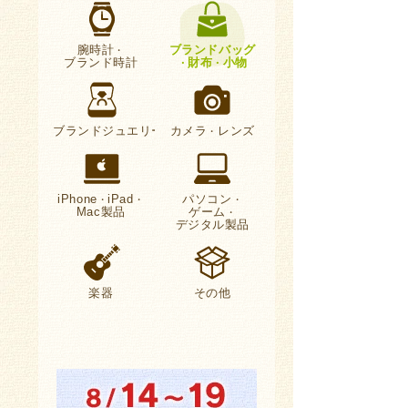
腕時計
ブランドバッグ
・
ブランド時計
財布
小物
・
・
ブランドジュエリー
カメラ
レンズ
・
iPhone
iPad
パソコン
・
・
・
Mac製品
ゲーム
・
デジタル製品
楽器
その他