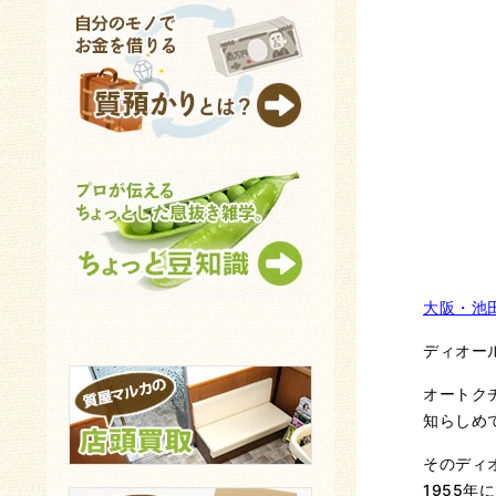
大阪・池
ディオー
オートク
知らしめ
そのディ
1955