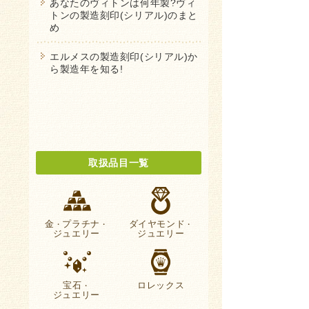
あなたのヴィトンは何年製?ヴィ
トンの製造刻印(シリアル)のまと
め
エルメスの製造刻印(シリアル)か
ら製造年を知る!
取扱品目一覧
金
プラチナ
ダイヤモンド
・
・
・
ジュエリー
ジュエリー
宝石
ロレックス
・
ジュエリー