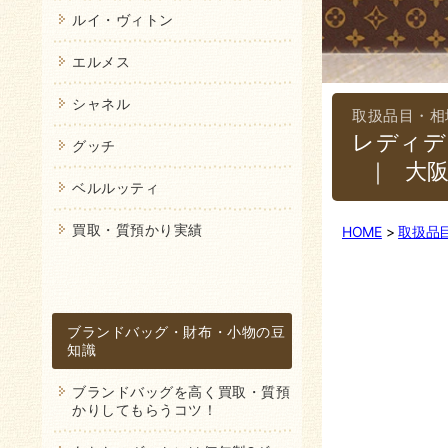
ルイ・ヴィトン
エルメス
シャネル
レディデ
グッチ
｜大
ベルルッティ
買取・質預かり実績
HOME
取扱品
ブランドバッグ・財布・小物の豆
知識
ブランドバッグを高く買取・質預
かりしてもらうコツ！