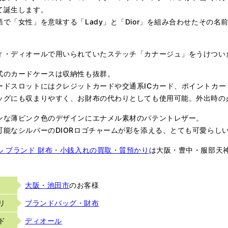
て誕生します。
語で「女性」を意味する「Lady」と「Dior」を組み合わせたその
ィ・ディオールで用いられていたステッチ「カナージュ」をうけつい
式のカードケースは収納性も抜群。
ードスロットにはクレジットカードや交通系ICカード、ポイントカ
ッグにも収まりやすく、お財布の代わりとしても使用可能。外出時の
ンな薄ピンク色のデザインにエナメル素材のパテントレザー。
可能なシルバーのDIORロゴチャームが彩を添える、とても可愛らし
ル ブランド 財布・小銭入れの買取・質預かり
は大阪・豊中・服部天
大阪・池田市
のお客様
リ
ブランドバッグ・財布
ド
ディオール