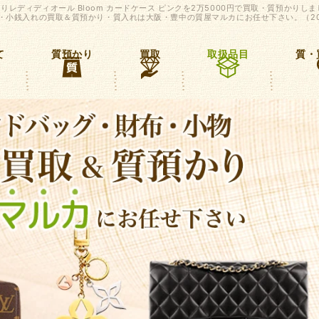
レディディオール Bloom カードケース ピンクを2万5000円で買取・質預かりし
布・小銭入れの買取＆質預かり・質入れは大阪・豊中の質屋マルカにお任せ下さい。（20
て
質預かり
買取
取扱品目
質・