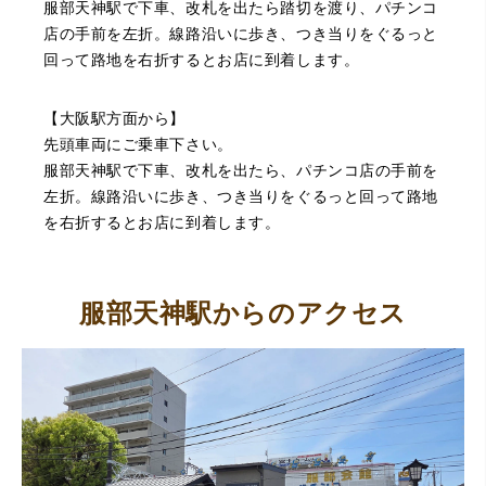
服部天神駅で下車、改札を出たら踏切を渡り、パチンコ
店の手前を左折。線路沿いに歩き、つき当りをぐるっと
回って路地を右折するとお店に到着します。
（豊中市西泉丘）初めて利用しましたが、とても親切丁寧
【大阪駅方面から】
に査定をして頂き思いもよらない価格をいただきました。
正直他店の倍以上で驚きました。また機会があれば利用し
先頭車両にご乗車下さい。
ます。
服部天神駅で下車、改札を出たら、パチンコ店の手前を
左折。線路沿いに歩き、つき当りをぐるっと回って路地
を右折するとお店に到着します。
服部天神駅からのアクセス
（大阪府東大阪市）ネットを見て安心できるお店であると
感じて飛び込みで訪問。飛びこみにも関わらず、とても親
切、丁ねいな対応をして頂き、思っていた以上の信用でき
るお店でした。満足いく金額で買い取って頂きました。あ
りがとうございます。