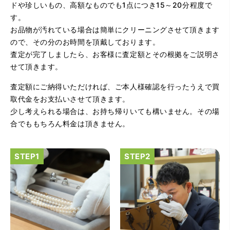
ドや珍しいもの、高額なものでも1点につき15～20分程度で
す。
お品物が汚れている場合は簡単にクリーニングさせて頂きます
ので、その分のお時間を頂戴しております。
査定が完了しましたら、お客様に査定額とその根拠をご説明さ
せて頂きます。
査定額にご納得いただければ、ご本人様確認を行ったうえで買
（大阪府大阪市）とてもプロな鑑定士さんがいて的確にア
ドバイスや買取りを暖かい人柄で行ってくれます。 親切に
取代金をお支払いさせて頂きます。
なって頂いてありがとうございます! お店の雰囲気もやらし
少し考えられる場合は、お持ち帰りいても構いません。その場
さがなく、とても入ってゆっくりできる落ちついた敷居の
高いお店です。また鑑定士さんに会いたいです。
合でももちろん料金は頂きません。