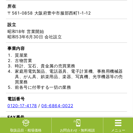
所在
〒561-0858 大阪府豊中市服部西町1-1-12
設立
昭和18年 営業開始
昭和53年6月30日 会社設立
事業内容
質屋業
古物営業
時計、宝石、貴金属の売買業務
家庭用電気製品、電話器具、電子計算機、事務用機械器
具、がん具、娯楽用品、楽器、写真機、光学機器等の売
買業務
前各号に付帯する一切の業務
電話番号
0120-17-4178
/
06-6864-0022
FAX番号
06-6864-5151
取扱品目
・相場価格
お問合わせ
・無料相談
メニュー