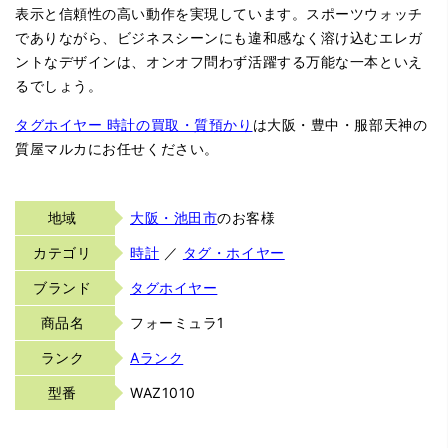
表示と信頼性の高い動作を実現しています。スポーツウォッチ
でありながら、ビジネスシーンにも違和感なく溶け込むエレガ
ントなデザインは、オンオフ問わず活躍する万能な一本といえ
るでしょう。
タグホイヤー 時計の買取・質預かり
は大阪・豊中・服部天神の
質屋マルカにお任せください。
地域
大阪・池田市
のお客様
カテゴリ
時計
／
タグ・ホイヤー
ブランド
タグホイヤー
商品名
フォーミュラ1
ランク
Aランク
型番
WAZ1010