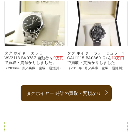
タグ
ホイヤー
カレラ
タグ
ホイヤー
フォーミュラー1
WV211B.BA0787
自動巻を
9万円
CAU1115.BA0869
Qzを
10万円
で
買取・質預かり
しました。
で
買取・質預かり
しました。
（2016年5月／兵庫・宝塚・逆瀬川）
（2015年5月／兵庫・宝塚・逆瀬川）
タグホイヤー 時計の買取・質預かり