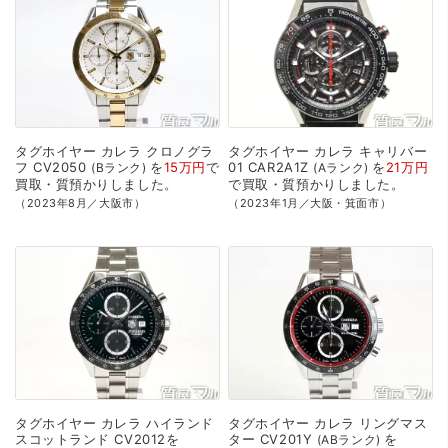
タグホイヤー
カレラ
クロノグラ
タグホイヤー
カレラ
キャリバー
フ
CV2050
を
15万円
で
01
CAR2A1Z
を
21万円
Bランク
Aランク
買取・質預かり
しました。
で
買取・質預かり
しました。
（2023年8月／大阪市）
（2023年1月／大阪・箕面市）
タグホイヤー
カレラ
ハイランド
タグホイヤー
カレラ
リングマス
スコットランド
CV2012を
ター
CV201Y
を
ABランク