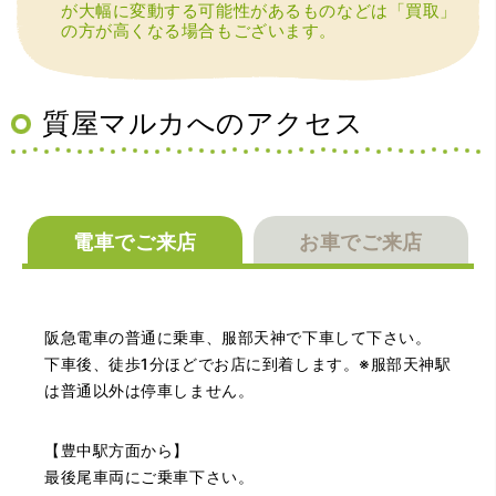
が大幅に変動する可能性があるものなどは「買取」
の方が高くなる場合もございます。
（兵庫県宝塚市）預かって頂くときに持っていた方の宝石
も見て頂く事が出き、購入した商品の価値をいろいろ教え
てもらえた事がとてもよかったです。親切な対応で、また
何かあった時にはこちらでお願いしたいと思いました。
質屋マルカへのアクセス
電車でご来店
お車でご来店
（大阪府池田市）とても親切で丁寧な対応に感激いたしま
阪急電車の普通に乗車、服部天神で下車して下さい。
した。質屋さんはわりと利用して(主に中古品の購入)慣れて
いましたが、今までの質屋さんとは全く違う、とても良い
下車後、徒歩1分ほどでお店に到着します。※服部天神駅
印象でした。何度でも伺いたくなりました。この度は、本
は普通以外は停車しません。
当にありがとうございました。
【豊中駅方面から】
最後尾車両にご乗車下さい。