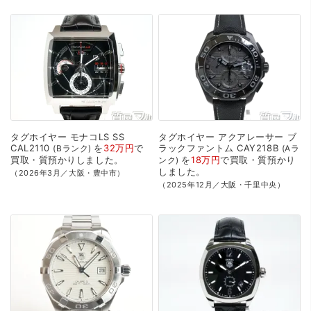
タグホイヤー
モナコLS
SS
タグホイヤー
アクアレーサー
ブ
CAL2110
を
32万円
で
ラックファントム
CAY218B
Bランク
Aラ
買取・質預かり
しました。
を
18万円
で
買取・質預かり
ンク
しました。
（2026年3月／大阪・豊中市）
（2025年12月／大阪・千里中央）