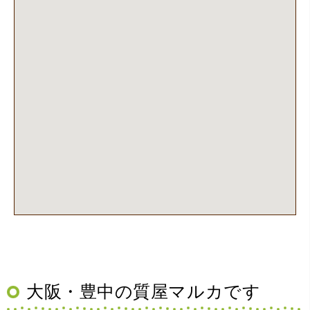
管に関する知識も教えて頂けました。戻ってきた際には教
えていただいた通りに保管してみようと思います。
（大阪府池田市）丁寧に説明して頂き思っていたよりの金
額でした。一旦持ち帰りましたが、良い金額だったので買
取して頂きました。又、機会あれば是非利用したいです。
大阪・豊中の質屋マルカです