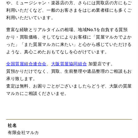
や、ミュージシャン・楽器店の方、さらには買取店の方にもご
利用いただくなど、一般のお客さまをはじめ業者様にも多くご
利用いただいています。
豊富な経験とリアルタイムの相場、地域No.1を自負する質預
かり・買取価格、そしてなによりお客様に「質屋マルカでよか
った」「また質屋マルカに来たい」と心から感じていただける
ような、真心こめたおもてなしを心がけています。
全国質屋組合連合会
、
大阪質屋協同組合
加盟店です。
質預かりだけでなく、買取、生前整理や遺品整理のご相談もお
承り致します。
査定は無料、お困りごとがございましたらどうぞ、大阪の質屋
マルカにご相談くださいませ。
社名
有限会社マルカ