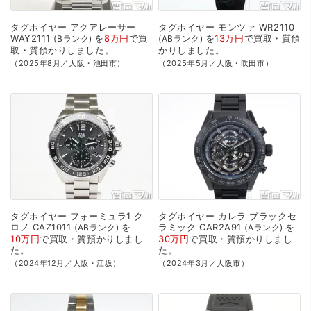
タグホイヤー
アクアレーサー
タグホイヤー
モンツァ
WR2110
WAY2111
を
8万円
で
買
を
13万円
で
買取・質預
Bランク
ABランク
取・質預かり
しました。
かり
しました。
（2025年8月／大阪・池田市）
（2025年5月／大阪・吹田市）
タグホイヤー
フォーミュラ1
ク
タグホイヤー
カレラ
ブラックセ
ロノ
CAZ1011
を
ラミック
CAR2A91
を
ABランク
Aランク
10万円
で
買取・質預かり
しまし
30万円
で
買取・質預かり
しまし
た。
た。
（2024年12月／大阪・江坂）
（2024年3月／大阪市）