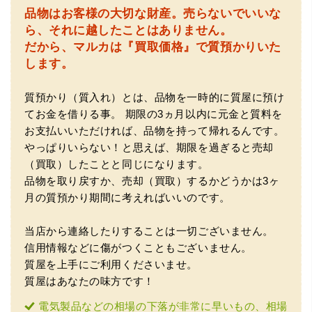
品物はお客様の大切な財産。
売らないでいいな
（大阪府門真市）他店ではメール見積もりの時点で数千
ら、それに越したことはありません。
円〜1万程度の見積もりでしたが、こちらのメールでの見積
だから、マルカは『買取価格』で質預かりいた
もりは倍以上ちがうので利用させて頂きました。 対応も丁
寧で良かったです。
します。
質預かり（質入れ）とは、品物を一時的に質屋に預け
てお金を借りる事。
期限の3ヵ月以内に元金と質料を
お支払いいただければ、品物を持って帰れるんです。
やっぱりいらない！と思えば、期限を過ぎると売却
（買取）したことと同じになります。
品物を取り戻すか、売却（買取）するかどうかは3ヶ
（大阪市東淀川区）出来るだけ安く買取られるのかな…?と
月の質預かり期間に考えればいいのです。
いう不安が最初は有りましたが、面倒な営業トークも一切
なく安心して任せられました。 ありがとうございます。
当店から連絡したりすることは一切ございません。
信用情報などに傷がつくこともございません。
質屋を上手にご利用くださいませ。
質屋はあなたの味方です！
電気製品などの相場の下落が非常に早いもの、相場