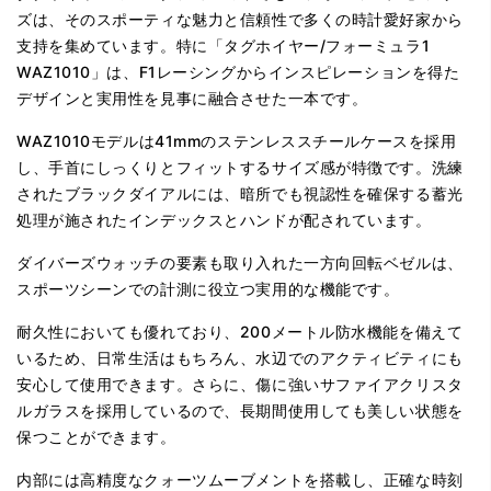
ズは、そのスポーティな魅力と信頼性で多くの時計愛好家から
支持を集めています。特に「タグホイヤー/フォーミュラ1
WAZ1010」は、F1レーシングからインスピレーションを得た
デザインと実用性を見事に融合させた一本です。
WAZ1010モデルは41mmのステンレススチールケースを採用
し、手首にしっくりとフィットするサイズ感が特徴です。洗練
されたブラックダイアルには、暗所でも視認性を確保する蓄光
処理が施されたインデックスとハンドが配されています。
ダイバーズウォッチの要素も取り入れた一方向回転ベゼルは、
スポーツシーンでの計測に役立つ実用的な機能です。
耐久性においても優れており、200メートル防水機能を備えて
いるため、日常生活はもちろん、水辺でのアクティビティにも
安心して使用できます。さらに、傷に強いサファイアクリスタ
ルガラスを採用しているので、長期間使用しても美しい状態を
保つことができます。
内部には高精度なクォーツムーブメントを搭載し、正確な時刻