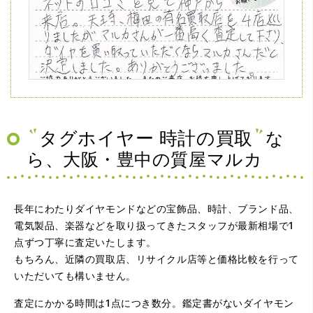
（兵庫県神戸市）ネットの口コミを見て神戸から来店。天
王寺、梅田の有名買取店を4店巡りましたがマルカさんが一
番高く査定して下さり、ダイヤを買い取っていただくなら
マルカさんだと決定しました。ありがとうございました。
タグホイヤー 時計の買取
な
ら、大阪・豊中の質屋マルカ
長年にわたりダイヤモンドなどの宝飾品、時計、ブランド品、
電気製品、楽器などを取り扱ってきたスタッフが最新相場で1
点ずつ丁寧に査定いたします。
もちろん、近隣の買取店、リサイクル店等と価格比較を行って
（大阪府大阪市）問い合わせから非常に分かり易く、安心
いただいても構いません。
して利用できた。また、思ったよりも高額だったので助か
りました。
査定にかかる時間は1点につき数分。鑑定書がないダイヤモン