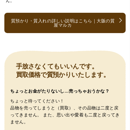
ん。
す。
質預かり・質入れの詳しい説明はこちら｜大阪の質
屋マルカ
（大阪府大阪市）とても宝石に詳しく、また中古市場の仕
手放さなくてもいいんです。
組みもお教えいただけ嬉しかったです。鑑別も素早く驚き
買取価格で質預かりいたします。
ました。宜しくお願いいたします。(楽器等、様々なジャン
ルに詳しいの流石の一言に尽きます)
ちょっとお金がたりないし…売っちゃおうかな？
ちょっと待ってください！
品物を売ってしまうと（買取）、その品物は二度と戻
ってきません。
また、思い出や愛着も二度と戻ってき
ません。