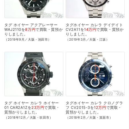
タグ
ホイヤー
アクアレーサー
タグホイヤー
カレラ
デイデイト
WAJ2110を
8万円
で
買取・質預か
CV2A11を
14万円
で
買取・質預か
り
しました。
り
しました。
（2019年9月／大阪・池田市）
（2019年3月／大阪・江坂）
タグ
ホイヤー
カレラ
ホイヤー
タグホイヤー
カレラ
クロノグラ
01
CAR2A1Zを
23万円
で
買取・
フ
CV2015-3を
12万円
で
買取・
質預かり
しました。
質預かり
しました。
（2018年12月／大阪・吹田市）
（2018年2月／大阪・箕面市）