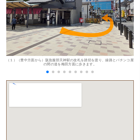
。
（１）（豊中方面から）阪急服部天神駅の改札を踏切を渡り、線路とパチンコ屋
（
（兵庫県神戸市）別のお店でメール査定した際の1.5倍の金
の間の道を梅田方面に歩きます。
額を提示いただけたので即決しました。楽器も安心してお
任せできそうです!
（大阪府大阪市）丁寧に査定していただいたうえ、商品保