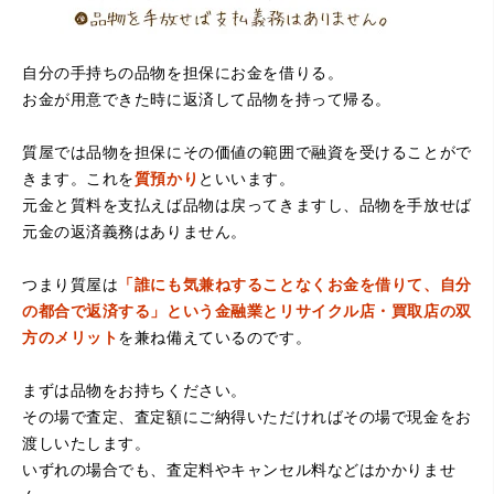
自分の手持ちの品物を担保にお金を借りる。
お金が用意できた時に返済して品物を持って帰る。
（大阪府堺市）電話対応の時からとても感じが良くて来店
質屋では品物を担保にその価値の範囲で融資を受けることがで
してもとても優しく、来て良かったです。これからこちら
でお世話になろうと思いました。ありがとうございまし
きます。これを
質預かり
といいます。
た。
元金と質料を支払えば品物は戻ってきますし、品物を手放せば
元金の返済義務はありません。
つまり質屋は
「誰にも気兼ねすることなくお金を借りて、自分
の都合で返済する」という金融業とリサイクル店・買取店の双
方のメリット
を兼ね備えているのです。
まずは品物をお持ちください。
その場で査定、査定額にご納得いただければその場で現金をお
（京都府亀岡市）他店舗にも行きましたが、対応の方があ
渡しいたします。
まりお売りしたくないと思ったので、やめました。こちら
は電話対応からも誠実な印象でしたので、こちらでお売り
いずれの場合でも、査定料やキャンセル料などはかかりませ
しようと思っておりました。この度はありがとうございま