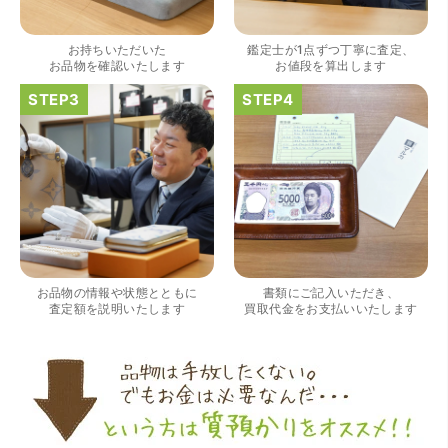
（大阪府大阪市）きれいにして頂いたうえで質入れ金額を
出していただいたのが初めてで感動しました。
お持ちいただいた
鑑定士が1点ずつ丁寧に査定、
お品物を確認いたします
お値段を算出します
（大阪府大阪市）すごく丁寧に対応して頂きました。 ホー
ムページの皆様の評価がとても良かったので、質屋自体初
めての利用でしたが、対応して頂きました担当の方もすご
く良かったです。 これから質屋をご利用される方は是非オ
お品物の情報や状態とともに
書類にご記入いただき、
ススメです。
査定額を説明いたします
買取代金をお支払いいたします