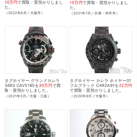
10万円
で
買取・質預かり
しまし
15万円
で
買取・質預かり
しまし
た。
た。
（2022年6月／大阪市）
（2021年7月／兵庫・伊丹市）
タグホイヤー
グランドカレラ
タグホイヤー
カレラ
ホイヤー01
36RS
CAV5185を
30万円
で
買
フルブラック
CAR2A91を
22万円
取・質預かり
しました。
で
買取・質預かり
しました。
（2021年3月／大阪・江坂）
（2020年9月／大阪市）