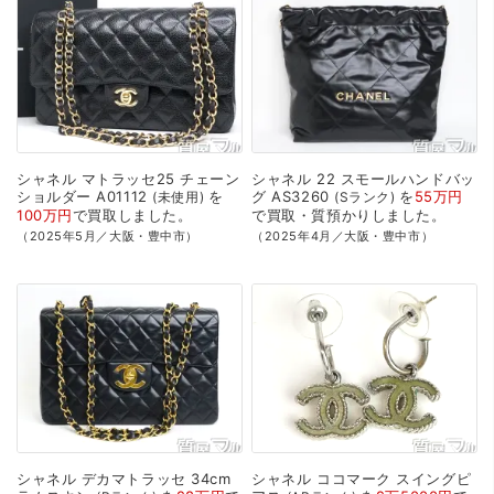
シャネル
マトラッセ25
チェーン
シャネル
22
スモールハンドバッ
ショルダー
A01112
を
グ
AS3260
を
55万円
未使用
Sランク
100万円
で
買取
しました。
で
買取・質預かり
しました。
（2025年5月／大阪・豊中市）
（2025年4月／大阪・豊中市）
シャネル
デカマトラッセ
34cm
シャネル
ココマーク
スイングピ