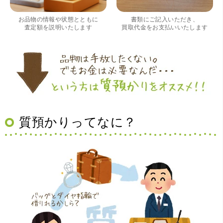
ススメです。
お品物の情報や状態とともに
書類にご記入いただき、
査定額を説明いたします
買取代金をお支払いいたします
（大阪府豊中市）買取査定の流れがとても丁寧でお話がし
質預かりってなに？
やすくとても良い時間になりました!!満足出来る買取です。
本当に有難う御座います!!