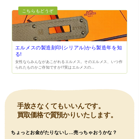
いう不安が最初は有りましたが、面倒な営業トークも一切
なく安心して任せられました。 ありがとうございます。
エルメスの製造刻印(シリアル)から製造年を知
る!
女性ならみんながあこがれるエルメス。そのエルメス、いつ作
（兵庫県宝塚市）預かって頂くときに持っていた方の宝石
られたものかご存知ですか!?実はエルメスの...
も見て頂く事が出き、購入した商品の価値をいろいろ教え
てもらえた事がとてもよかったです。親切な対応で、また
何かあった時にはこちらでお願いしたいと思いました。
手放さなくてもいいんです。
買取価格で質預かりいたします。
ちょっとお金がたりないし…売っちゃおうかな？