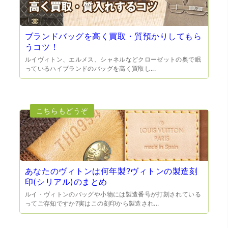
ブランドバッグを高く買取・質預かりしてもら
うコツ！
ルイヴィトン、エルメス、シャネルなどクローゼットの奥で眠
っているハイブランドのバッグを高く買取し...
（大阪府門真市）他店ではメール見積もりの時点で数千
円〜1万程度の見積もりでしたが、こちらのメールでの見積
もりは倍以上ちがうので利用させて頂きました。 対応も丁
寧で良かったです。
あなたのヴィトンは何年製?ヴィトンの製造刻
印(シリアル)のまとめ
ルイ・ヴィトンのバッグや小物には製造番号が打刻されている
ってご存知ですか?実はこの刻印から製造され...
（大阪市東淀川区）出来るだけ安く買取られるのかな…?と