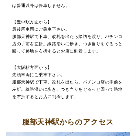
は普通以外は停車しません。
【豊中駅方面から】
最後尾車両にご乗車下さい。
服部天神駅で下車、改札を出たら踏切を渡り、パチンコ
店の手前を左折。線路沿いに歩き、つき当りをぐるっと
（大阪府大阪市）丁寧に査定していただいたうえ、商品保
回って路地を右折するとお店に到着します。
管に関する知識も教えて頂けました。戻ってきた際には教
えていただいた通りに保管してみようと思います。
【大阪駅方面から】
先頭車両にご乗車下さい。
服部天神駅で下車、改札を出たら、パチンコ店の手前を
左折。線路沿いに歩き、つき当りをぐるっと回って路地
を右折するとお店に到着します。
服部天神駅からのアクセス
（大阪府池田市）丁寧に説明して頂き思っていたよりの金
額でした。一旦持ち帰りましたが、良い金額だったので買
取して頂きました。又、機会あれば是非利用したいです。