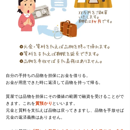
（大阪府寝屋川市）質屋さんは初めてて不安でしたが、他
店買い取りより高く思っていた以上の金額で大満足です。
説明もわかりやすく、優しい話し方の対応でとても良かっ
たです。
自分の手持ちの品物を担保にお金を借りる。
お金が用意できた時に返済して品物を持って帰る。
（大阪府堺市）電話対応の時からとても感じが良くて来店
してもとても優しく、来て良かったです。これからこちら
でお世話になろうと思いました。ありがとうございまし
質屋では品物を担保にその価値の範囲で融資を受けることがで
た。
きます。これを
質預かり
といいます。
元金と質料を支払えば品物は戻ってきますし、品物を手放せば
元金の返済義務はありません。