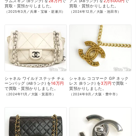
ラムスキン
を
28万円
で
アス
を
2万5000円
で
Bランク
ABランク
買取・質預かり
しました。
買取・質預かり
しました。
（2025年3月／兵庫・宝塚・逆瀬川）
（2024年12月／大阪・池田市）
シャネル
ワイルドステッチ
チェ
シャネル
ココマーク
GP
ネック
ーンバッグ
を
16万円
レス
を
3万円
で
買取・
ABランク
Bランク
で
買取・質預かり
しました。
質預かり
しました。
（2024年11月／大阪・箕面市）
（2024年9月／大阪・豊中市）