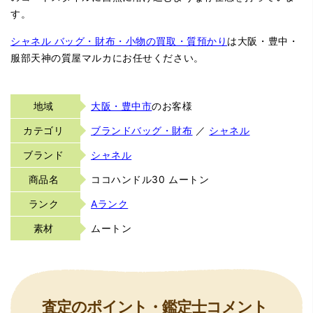
す。
シャネル バッグ・財布・小物の買取・質預かり
は大阪・豊中・
服部天神の質屋マルカにお任せください。
地域
大阪・豊中市
のお客様
カテゴリ
ブランドバッグ・財布
／
シャネル
ブランド
シャネル
商品名
ココハンドル30 ムートン
ランク
Aランク
素材
ムートン
査定のポイント・鑑定士コメント