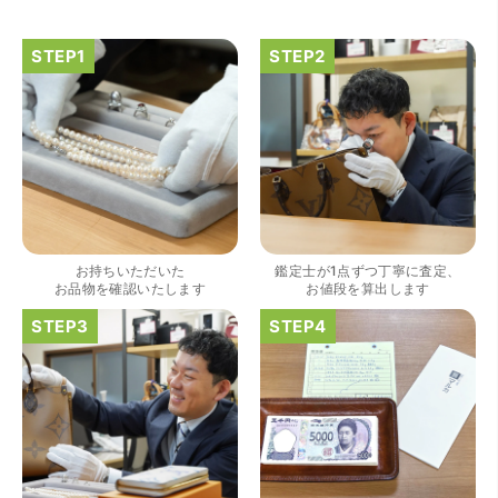
（大阪府大阪市）きれいにして頂いたうえで質入れ金額を
出していただいたのが初めてで感動しました。
お持ちいただいた
鑑定士が1点ずつ丁寧に査定、
お品物を確認いたします
お値段を算出します
（大阪府大阪市）すごく丁寧に対応して頂きました。 ホー
ムページの皆様の評価がとても良かったので、質屋自体初
めての利用でしたが、対応して頂きました担当の方もすご
く良かったです。 これから質屋をご利用される方は是非オ