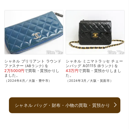
シャネル
ブリリアント
ラウンド
シャネル
ミニマトラッセ
チェー
ファスナー
を
ンバッグ
A01115
を
ABランク
Bランク
2万5000円
で
買取・質預かり
し
43万円
で
買取・質預かり
しまし
ました。
た。
（2024年4月／大阪・豊中市）
（2024年3月／大阪・箕面市）
シャネル バッグ・財布・小物の買取・質預かり