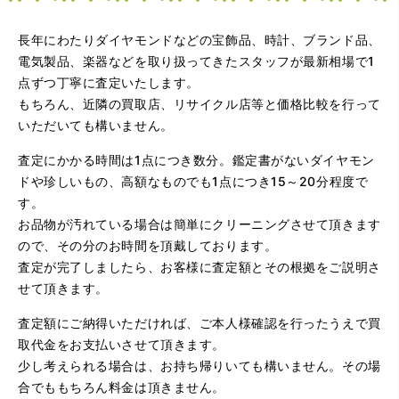
長年にわたりダイヤモンドなどの宝飾品、時計、ブランド品、
電気製品、楽器などを取り扱ってきたスタッフが最新相場で1
点ずつ丁寧に査定いたします。
（大阪府大阪市）問い合わせから非常に分かり易く、安心
もちろん、近隣の買取店、リサイクル店等と価格比較を行って
して利用できた。また、思ったよりも高額だったので助か
いただいても構いません。
りました。
査定にかかる時間は1点につき数分。鑑定書がないダイヤモン
ドや珍しいもの、高額なものでも1点につき15～20分程度で
す。
お品物が汚れている場合は簡単にクリーニングさせて頂きます
ので、その分のお時間を頂戴しております。
査定が完了しましたら、お客様に査定額とその根拠をご説明さ
せて頂きます。
（大阪府大阪市）とてもプロな鑑定士さんがいて的確にア
ドバイスや買取りを暖かい人柄で行ってくれます。 親切に
査定額にご納得いただければ、ご本人様確認を行ったうえで買
なって頂いてありがとうございます! お店の雰囲気もやらし
さがなく、とても入ってゆっくりできる落ちついた敷居の
取代金をお支払いさせて頂きます。
高いお店です。また鑑定士さんに会いたいです。
少し考えられる場合は、お持ち帰りいても構いません。その場
合でももちろん料金は頂きません。