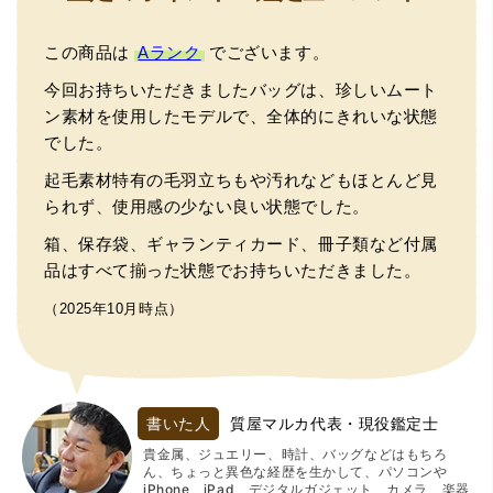
この商品は
Aランク
でございます。
今回お持ちいただきましたバッグは、珍しいムート
ン素材を使用したモデルで、全体的にきれいな状態
でした。
起毛素材特有の毛羽立ちもや汚れなどもほとんど見
られず、使用感の少ない良い状態でした。
箱、保存袋、ギャランティカード、冊子類など付属
品はすべて揃った状態でお持ちいただきました。
（2025年10月時点）
書いた人
質屋マルカ代表・現役鑑定士
貴金属、ジュエリー、時計、バッグなどはもちろ
ん、ちょっと異色な経歴を生かして、パソコンや
iPhone、iPad、デジタルガジェット、カメラ、楽器