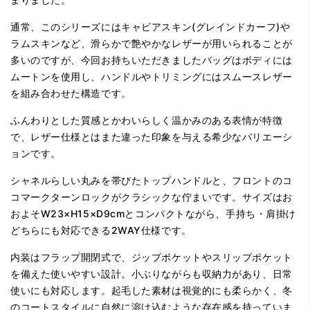
通常、このシリーズにはキャビアスキン(グレインドカーフ)や
ラムスキンなど、滑らかで艶やかなレザーが用いられることが
多いのですが、今回お持ちいただきましたバッグはボディには
ムートンを使用し、ハンドルやトリミングにはスムースレザー
を組み合わせた構造です。
ふんわりとした質感とかわいらしく温かみのある表情が特徴
で、レザー仕様とはまた違った印象を与える希少なバリエーシ
ョンです。
シャネルらしい丸みを帯びたトップハンドルと、フロントのコ
コマークターンロックがクラシックな佇まいです。サイズはお
およそW23×H15×D9cmとコンパクトながら、手持ち・肩掛け
どちらにも対応できる2WAY仕様です。
内装はフラップ開閉式で、ジップポケットやスリップポケット
を備えた使いやすい設計。小ぶりながらも収納力があり、日常
使いにも対応します。起毛した素材は視覚的にも柔らかく、冬
のコートスタイルに自然に溶け込むような存在感を持っていま