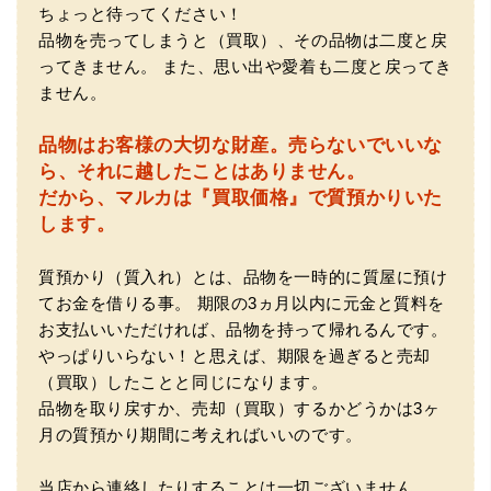
（大阪府池田市）とても親切で丁寧な対応に感激いたしま
ちょっと待ってください！
した。質屋さんはわりと利用して(主に中古品の購入)慣れて
品物を売ってしまうと（買取）、その品物は二度と戻
いましたが、今までの質屋さんとは全く違う、とても良い
印象でした。何度でも伺いたくなりました。この度は、本
ってきません。
また、思い出や愛着も二度と戻ってき
当にありがとうございました。
ません。
品物はお客様の大切な財産。
売らないでいいな
ら、それに越したことはありません。
だから、マルカは『買取価格』で質預かりいた
します。
質預かり（質入れ）とは、品物を一時的に質屋に預け
（豊中市西泉丘）初めて利用しましたが、とても親切丁寧
てお金を借りる事。
期限の3ヵ月以内に元金と質料を
に査定をして頂き思いもよらない価格をいただきました。
正直他店の倍以上で驚きました。また機会があれば利用し
お支払いいただければ、品物を持って帰れるんです。
ます。
やっぱりいらない！と思えば、期限を過ぎると売却
（買取）したことと同じになります。
品物を取り戻すか、売却（買取）するかどうかは3ヶ
月の質預かり期間に考えればいいのです。
当店から連絡したりすることは一切ございません。