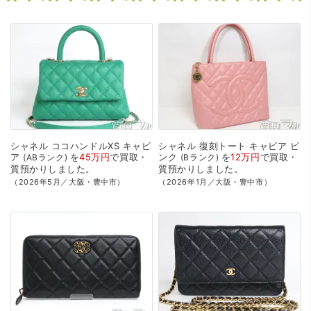
シャネル
ココハンドルXS
キャビ
シャネル
復刻トート
キャビア
ピ
ア
を
45万円
で
買取・
ンク
を
12万円
で
買取・
ABランク
Bランク
質預かり
しました。
質預かり
しました。
（2026年5月／大阪・豊中市）
（2026年1月／大阪・豊中市）