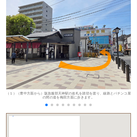
。
（１）（豊中方面から）阪急服部天神駅の改札を踏切を渡り、線路とパチンコ屋
（
の間の道を梅田方面に歩きます。