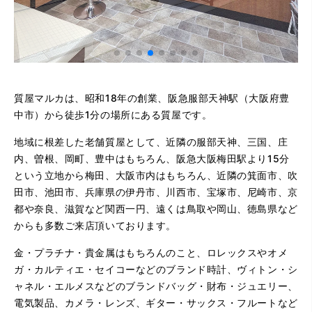
質屋マルカは、昭和18年の創業、阪急服部天神駅（大阪府豊
中市）から徒歩1分の場所にある質屋です。
地域に根差した老舗質屋として、近隣の服部天神、三国、庄
内、曽根、岡町、豊中はもちろん、阪急大阪梅田駅より15分
という立地から梅田、大阪市内はもちろん、近隣の箕面市、吹
田市、池田市、兵庫県の伊丹市、川西市、宝塚市、尼崎市、京
都や奈良、滋賀など関西一円、遠くは鳥取や岡山、徳島県など
からも多数ご来店頂いております。
金・プラチナ・貴金属はもちろんのこと、ロレックスやオメ
ガ・カルティエ・セイコーなどのブランド時計、ヴィトン・シ
ャネル・エルメスなどのブランドバッグ・財布・ジュエリー、
電気製品、カメラ・レンズ、ギター・サックス・フルートなど