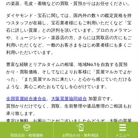
の楽器、毛皮・着物などの買取・質預かりはお任せください。
ダイヤモンド・宝石に関しては、国内外の数々の鑑定資格を持
つスタッフが在籍し、宝石業者様にもご利用いただくなど「宝
石に詳しい質屋」との評判を頂いています。プロのカメラマン
や、ミュージシャン・楽器店の方、さらには買取店の方にもご
利用いただくなど、一般のお客さまをはじめ業者様にも多くご
利用いただいています。
豊富な経験とリアルタイムの相場、地域No.1を自負する質預
かり・買取価格、そしてなによりお客様に「質屋マルカでよか
った」「また質屋マルカに来たい」と心から感じていただける
ような、真心こめたおもてなしを心がけています。
全国質屋組合連合会
、
大阪質屋協同組合
加盟店です。
質預かりだけでなく、買取、生前整理や遺品整理のご相談もお
承り致します。
査定は無料、お困りごとがございましたらどうぞ、大阪の質屋
マルカにご相談くださいませ。
取扱品目
・相場価格
お問合わせ
・無料相談
メニュー