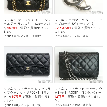
シャネル
マトラッセ
チェーンシ
シャネル
ココマーク
ターンロッ
ョルダー
ラムスキン
クブローチ
SV
を
ABランク
Bランク
を
45万円
で
買取・質預かり
しま
4万5000円
で
買取・質預かり
し
した。
ました。
（2024年7月／大阪・池田市）
（2024年6月／大阪・江坂）
シャネル
マトラッセ
ロングフラ
シャネル
マトラッセ
チェーンウ
ップウォレット
AP0241
ォレット
A33814
を
Sラン
BCランク
を
16万円
で
買取・質預かり
し
12万円
で
買取・質預かり
しまし
ク
た。
ました。
（2024年4月／大阪・豊中市）
（2024年6月／大阪・吹田市）