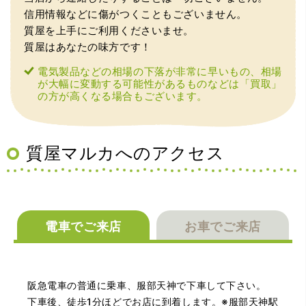
信用情報などに傷がつくこともございません。
質屋を上手にご利用くださいませ。
質屋はあなたの味方です！
（大阪府東大阪市）ネットを見て安心できるお店であると
感じて飛び込みで訪問。飛びこみにも関わらず、とても親
電気製品などの相場の下落が非常に早いもの、相場
切、丁ねいな対応をして頂き、思っていた以上の信用でき
が大幅に変動する可能性があるものなどは「買取」
るお店でした。満足いく金額で買い取って頂きました。あ
の方が高くなる場合もございます。
りがとうございます。
質屋マルカへのアクセス
電車でご来店
お車でご来店
（兵庫県神戸市）別のお店でメール査定した際の1.5倍の金
額を提示いただけたので即決しました。楽器も安心してお
任せできそうです!
阪急電車の普通に乗車、服部天神で下車して下さい。
下車後、徒歩1分ほどでお店に到着します。※服部天神駅