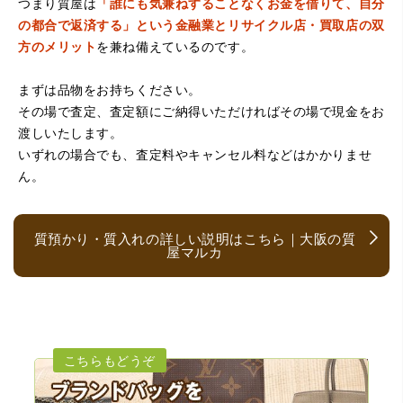
つまり質屋は
「誰にも気兼ねすることなくお金を借りて、自分
の都合で返済する」という金融業とリサイクル店・買取店の双
方のメリット
を兼ね備えているのです。
まずは品物をお持ちください。
（京都府亀岡市）他店舗にも行きましたが、対応の方があ
まりお売りしたくないと思ったので、やめました。こちら
その場で査定、査定額にご納得いただければその場で現金をお
は電話対応からも誠実な印象でしたので、こちらでお売り
渡しいたします。
しようと思っておりました。この度はありがとうございま
す。
いずれの場合でも、査定料やキャンセル料などはかかりませ
ん。
質預かり・質入れの詳しい説明はこちら｜大阪の質
屋マルカ
（大阪府大阪市）とても宝石に詳しく、また中古市場の仕
組みもお教えいただけ嬉しかったです。鑑別も素早く驚き
ました。宜しくお願いいたします。(楽器等、様々なジャン
ルに詳しいの流石の一言に尽きます)