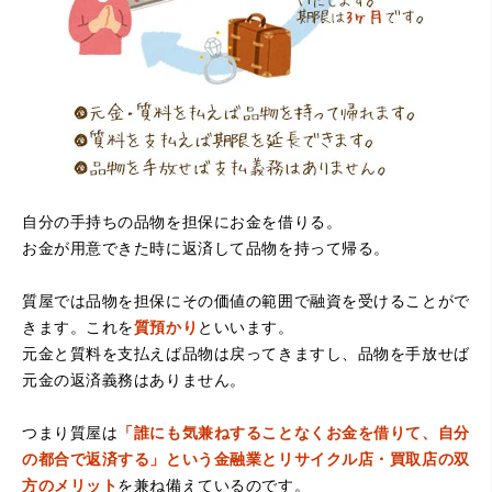
店買い取りより高く思っていた以上の金額で大満足です。
説明もわかりやすく、優しい話し方の対応でとても良かっ
たです。
自分の手持ちの品物を担保にお金を借りる。
お金が用意できた時に返済して品物を持って帰る。
（大阪府堺市）電話対応の時からとても感じが良くて来店
質屋では品物を担保にその価値の範囲で融資を受けることがで
してもとても優しく、来て良かったです。これからこちら
でお世話になろうと思いました。ありがとうございまし
きます。これを
質預かり
といいます。
た。
元金と質料を支払えば品物は戻ってきますし、品物を手放せば
元金の返済義務はありません。
つまり質屋は
「誰にも気兼ねすることなくお金を借りて、自分
の都合で返済する」という金融業とリサイクル店・買取店の双
方のメリット
を兼ね備えているのです。