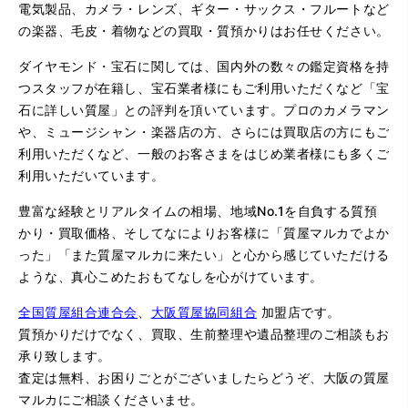
電気製品、カメラ・レンズ、ギター・サックス・フルートなど
の楽器、毛皮・着物などの買取・質預かりはお任せください。
ダイヤモンド・宝石に関しては、国内外の数々の鑑定資格を持
つスタッフが在籍し、宝石業者様にもご利用いただくなど「宝
石に詳しい質屋」との評判を頂いています。プロのカメラマン
や、ミュージシャン・楽器店の方、さらには買取店の方にもご
利用いただくなど、一般のお客さまをはじめ業者様にも多くご
利用いただいています。
豊富な経験とリアルタイムの相場、地域No.1を自負する質預
かり・買取価格、そしてなによりお客様に「質屋マルカでよか
った」「また質屋マルカに来たい」と心から感じていただける
ような、真心こめたおもてなしを心がけています。
全国質屋組合連合会
、
大阪質屋協同組合
加盟店です。
質預かりだけでなく、買取、生前整理や遺品整理のご相談もお
承り致します。
査定は無料、お困りごとがございましたらどうぞ、大阪の質屋
マルカにご相談くださいませ。