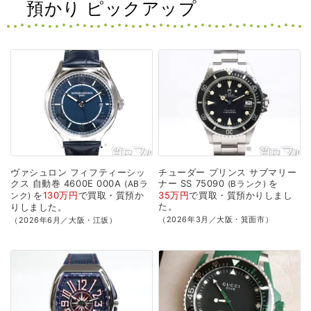
預かり ピックアップ
ヴァシュロン
フィフティーシッ
チューダー
プリンス
サブマリー
クス
自動巻
4600E
000A
ナー
SS
75090
を
ABラ
Bランク
を
130万円
で
買取・質預か
35万円
で
買取・質預かり
しまし
ンク
た。
り
しました。
（2026年3月／大阪・箕面市）
（2026年6月／大阪・江坂）