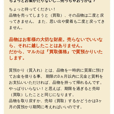
ちょっとお金がたりないし…売っちゃおうかな？
ちょっと待ってください！
品物を売ってしまうと（買取）、その品物は二度と戻
ってきません。
また、思い出や愛着も二度と戻ってき
ません。
品物はお客様の大切な財産。
売らないでいいな
（大阪府門真市）他店ではメール見積もりの時点で数千
ら、それに越したことはありません。
円〜1万程度の見積もりでしたが、こちらのメールでの見積
だから、マルカは『買取価格』で質預かりいた
もりは倍以上ちがうので利用させて頂きました。 対応も丁
寧で良かったです。
します。
質預かり（質入れ）とは、品物を一時的に質屋に預け
てお金を借りる事。
期限の3ヵ月以内に元金と質料を
お支払いいただければ、品物を持って帰れるんです。
やっぱりいらない！と思えば、期限を過ぎると売却
（買取）したことと同じになります。
品物を取り戻すか、売却（買取）するかどうかは3ヶ
（大阪市東淀川区）出来るだけ安く買取られるのかな…?と
月の質預かり期間に考えればいいのです。
いう不安が最初は有りましたが、面倒な営業トークも一切
なく安心して任せられました。 ありがとうございます。