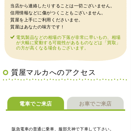
当店から連絡したりすることは一切ございません。
信用情報などに傷がつくこともございません。
質屋を上手にご利用くださいませ。
質屋はあなたの味方です！
電気製品などの相場の下落が非常に早いもの、相場
が大幅に変動する可能性があるものなどは「買取」
の方が高くなる場合もございます。
（兵庫県宝塚市）預かって頂くときに持っていた方の宝石
も見て頂く事が出き、購入した商品の価値をいろいろ教え
てもらえた事がとてもよかったです。親切な対応で、また
何かあった時にはこちらでお願いしたいと思いました。
質屋マルカへのアクセス
電車でご来店
お車でご来店
（大阪府池田市）とても親切で丁寧な対応に感激いたしま
阪急電車の普通に乗車、服部天神で下車して下さい。
した。質屋さんはわりと利用して(主に中古品の購入)慣れて