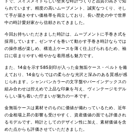
ドで、スイスメイドらしい堅実な時計づくりと品質の高さで知
られています。精度の高いムーブメント、誠実なつくり、そし
て手が届きやすい価格帯を両立しており、長い歴史の中で世界
中の時計愛好家から信頼されてきました。
今回お持ちいただきました時計は、ムーブメントに手巻き式を
採用しています。ゼンマイを巻いて動かす手巻き時計ならでは
の操作感が楽しめ、構造上ケースを薄く仕上げられるため、袖
口に収まりやすい軽やかな着用感も魅力です。
また、14金を示す585刻印が入った金無垢ケース・ベルトを備
えており、14金ならではの柔らかな光沢と深みのある質感が感
じられます。シャンパンカラーの文字盤やバーインデックスの
組み合わせは控えめで上品な印象を与え、ヴィンテージモデル
らしい落ち着いた佇まいが魅力の一本です。
金無垢ケースは素材そのものに価値が備わっているため、近年
の金相場上昇の影響も受けやすく、資産価値の面でも評価され
るモデルです。時計としてのデザイン性に加え、素材価値を含
めた点からも評価させていただきました。