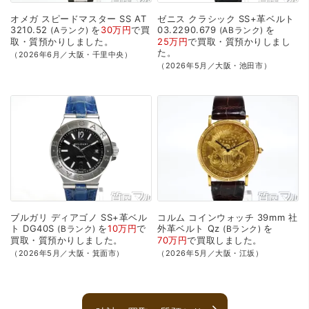
オメガ
スピードマスター
SS
AT
ゼニス
クラシック
SS+革ベルト
3210.52
を
30万円
で
買
03.2290.679
を
Aランク
ABランク
取・質預かり
しました。
25万円
で
買取・質預かり
しまし
た。
（2026年6月／大阪・千里中央）
（2026年5月／大阪・池田市）
ブルガリ
ディアゴノ
SS+革ベル
コルム
コインウォッチ
39mm
社
ト
DG40S
を
10万円
で
外革ベルト
Qz
を
Bランク
Bランク
買取・質預かり
しました。
70万円
で
買取
しました。
（2026年5月／大阪・箕面市）
（2026年5月／大阪・江坂）