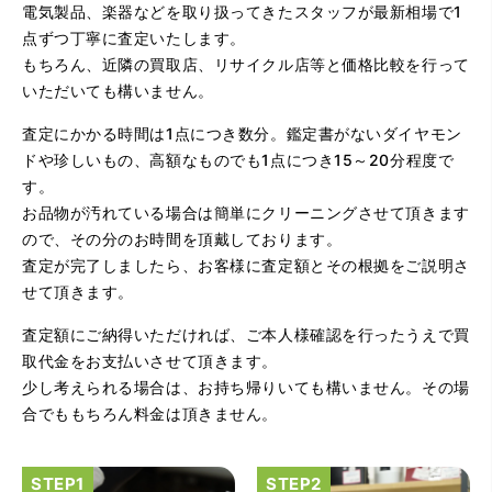
電気製品、楽器などを取り扱ってきたスタッフが最新相場で1
点ずつ丁寧に査定いたします。
もちろん、近隣の買取店、リサイクル店等と価格比較を行って
（大阪府大阪市）問い合わせから非常に分かり易く、安心
いただいても構いません。
して利用できた。また、思ったよりも高額だったので助か
りました。
査定にかかる時間は1点につき数分。鑑定書がないダイヤモン
ドや珍しいもの、高額なものでも1点につき15～20分程度で
す。
お品物が汚れている場合は簡単にクリーニングさせて頂きます
ので、その分のお時間を頂戴しております。
査定が完了しましたら、お客様に査定額とその根拠をご説明さ
せて頂きます。
査定額にご納得いただければ、ご本人様確認を行ったうえで買
（大阪府大阪市）とてもプロな鑑定士さんがいて的確にア
ドバイスや買取りを暖かい人柄で行ってくれます。 親切に
取代金をお支払いさせて頂きます。
なって頂いてありがとうございます! お店の雰囲気もやらし
少し考えられる場合は、お持ち帰りいても構いません。その場
さがなく、とても入ってゆっくりできる落ちついた敷居の
高いお店です。また鑑定士さんに会いたいです。
合でももちろん料金は頂きません。