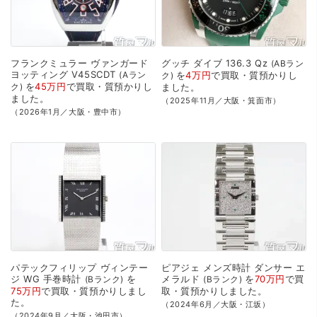
フランクミュラー
ヴァンガード
グッチ
ダイブ
136.3
Qz
ABラン
ヨッティング
V45SCDT
Aラン
を
4万円
で
買取・質預かり
し
ク
を
45万円
で
買取・質預かり
し
ク
ました。
ました。
（2025年11月／大阪・箕面市）
（2026年1月／大阪・豊中市）
パテックフィリップ
ヴィンテー
ピアジェ
メンズ時計
ダンサー
エ
ジ
WG
手巻時計
を
メラルド
を
70万円
で
買
Bランク
Bランク
75万円
で
買取・質預かり
しまし
取・質預かり
しました。
た。
（2024年6月／大阪・江坂）
（2024年9月／大阪・池田市）