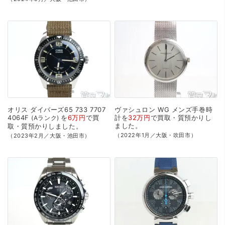
オリス
ダイバーズ65
733
7707
ヴァシュロン
WG
メンズ手巻時
4064F
を
6万円
で
買
計を
32万円
で
買取・質預かり
し
Aランク
ました。
取・質預かり
しました。
（2022年1月／大阪・吹田市）
（2023年2月／大阪・池田市）