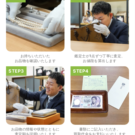
（大阪府大阪市）きれいにして頂いたうえで質入れ金額を
出していただいたのが初めてで感動しました。
お持ちいただいた
鑑定士が1点ずつ丁寧に査定、
お品物を確認いたします
お値段を算出します
（大阪府大阪市）すごく丁寧に対応して頂きました。 ホー
ムページの皆様の評価がとても良かったので、質屋自体初
めての利用でしたが、対応して頂きました担当の方もすご
く良かったです。 これから質屋をご利用される方は是非オ
お品物の情報や状態とともに
書類にご記入いただき、
ススメです。
査定額を説明いたします
買取代金をお支払いいたします