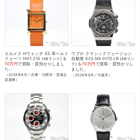
エルメス
Hウォッチ
SS
革ベルト
ウブロ
クラシックフュージョン
クォーツ
HH1.210
を
自動巻
525.NX.0170.LR
ABランク
ABラン
10万円
で
買取・質預かり
しまし
を
70万円
で
買取・質預かり
し
ク
た。
ました。
（2026年6月／兵庫・川西市・雲雀丘
（2026年6月／大阪市）
花屋敷）