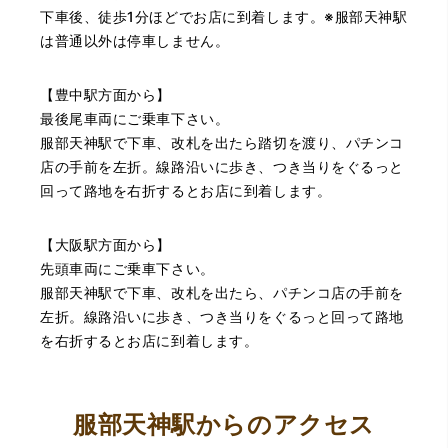
いましたが、今までの質屋さんとは全く違う、とても良い
下車後、徒歩1分ほどでお店に到着します。※服部天神駅
印象でした。何度でも伺いたくなりました。この度は、本
は普通以外は停車しません。
当にありがとうございました。
【豊中駅方面から】
最後尾車両にご乗車下さい。
服部天神駅で下車、改札を出たら踏切を渡り、パチンコ
店の手前を左折。線路沿いに歩き、つき当りをぐるっと
回って路地を右折するとお店に到着します。
（豊中市西泉丘）初めて利用しましたが、とても親切丁寧
【大阪駅方面から】
に査定をして頂き思いもよらない価格をいただきました。
正直他店の倍以上で驚きました。また機会があれば利用し
先頭車両にご乗車下さい。
ます。
服部天神駅で下車、改札を出たら、パチンコ店の手前を
左折。線路沿いに歩き、つき当りをぐるっと回って路地
を右折するとお店に到着します。
服部天神駅からのアクセス