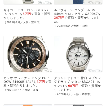
セイコー
アストロン
SBXB077
ルイヴィトン
タンブールGM
を
6万円
で
買取・質預
44mm
クロノグラフ
QA094Zを
ABランク
30万円
で
買取・質預かり
しまし
かり
しました。
た。
（2021年9月／大阪・豊中市）
（2021年5月／大阪・江坂）
カシオ
オシアナス
マンタ
PGP
グランドセイコー
雪白
スプリン
OCW-S1400B-1AJFを
3万円
で
買
グドライブ
チタン
SBGA211
A
取・質預かり
しました。
を
60万円
で
買取・質預か
ランク
り
しました。
（2020年12月／大阪・江坂）
（2026年7月／大阪・豊中市）