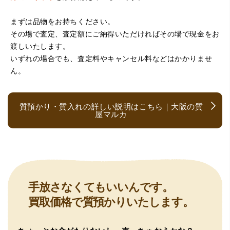
まずは品物をお持ちください。
その場で査定、査定額にご納得いただければその場で現金をお
（京都府亀岡市）他店舗にも行きましたが、対応の方があ
渡しいたします。
まりお売りしたくないと思ったので、やめました。こちら
は電話対応からも誠実な印象でしたので、こちらでお売り
いずれの場合でも、査定料やキャンセル料などはかかりませ
しようと思っておりました。この度はありがとうございま
ん。
す。
質預かり・質入れの詳しい説明はこちら｜大阪の質
屋マルカ
（大阪府大阪市）とても宝石に詳しく、また中古市場の仕
手放さなくてもいいんです。
組みもお教えいただけ嬉しかったです。鑑別も素早く驚き
買取価格で質預かりいたします。
ました。宜しくお願いいたします。(楽器等、様々なジャン
ルに詳しいの流石の一言に尽きます)