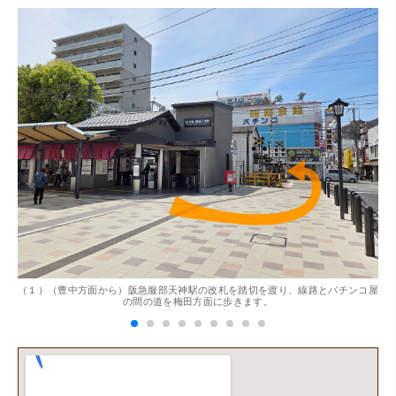
（大阪府東大阪市）ネットを見て安心できるお店であると
感じて飛び込みで訪問。飛びこみにも関わらず、とても親
切、丁ねいな対応をして頂き、思っていた以上の信用でき
るお店でした。満足いく金額で買い取って頂きました。あ
りがとうございます。
。
（１）（豊中方面から）阪急服部天神駅の改札を踏切を渡り、線路とパチンコ屋
（
（兵庫県神戸市）別のお店でメール査定した際の1.5倍の金
の間の道を梅田方面に歩きます。
額を提示いただけたので即決しました。楽器も安心してお
任せできそうです!