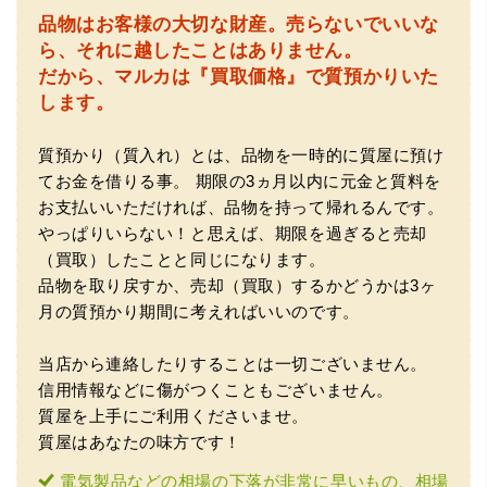
品物はお客様の大切な財産。
売らないでいいな
ら、それに越したことはありません。
だから、マルカは『買取価格』で質預かりいた
します。
質預かり（質入れ）とは、品物を一時的に質屋に預け
（豊中市西泉丘）初めて利用しましたが、とても親切丁寧
てお金を借りる事。
期限の3ヵ月以内に元金と質料を
に査定をして頂き思いもよらない価格をいただきました。
正直他店の倍以上で驚きました。また機会があれば利用し
お支払いいただければ、品物を持って帰れるんです。
ます。
やっぱりいらない！と思えば、期限を過ぎると売却
（買取）したことと同じになります。
品物を取り戻すか、売却（買取）するかどうかは3ヶ
月の質預かり期間に考えればいいのです。
当店から連絡したりすることは一切ございません。
信用情報などに傷がつくこともございません。
質屋を上手にご利用くださいませ。
質屋はあなたの味方です！
（大阪府東大阪市）ネットを見て安心できるお店であると
感じて飛び込みで訪問。飛びこみにも関わらず、とても親
電気製品などの相場の下落が非常に早いもの、相場