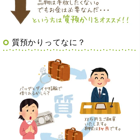
（大阪府豊中市）買取査定の流れがとても丁寧でお話がし
質預かりってなに？
やすくとても良い時間になりました!!満足出来る買取です。
本当に有難う御座います!!
（大阪府寝屋川市）質屋さんは初めてて不安でしたが、他
店買い取りより高く思っていた以上の金額で大満足です。
説明もわかりやすく、優しい話し方の対応でとても良かっ
たです。