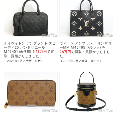
ルイヴィトン
アンプラント
スピ
ヴィトン
アンプラント
オンザゴ
ーディ25
バンドリエール
ーMM
M45495
を
Aランク
M42401
を
18万円
で
買
未使用
28万円
で
買取・質預かり
しまし
取・質預かり
しました。
た。
（2026年5月／大阪・江坂）
（2026年2月／大阪・豊中市）