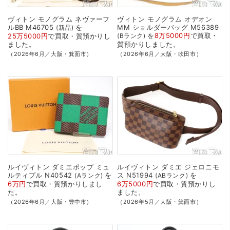
ヴィトン
モノグラム
ネヴァーフ
ヴィトン
モノグラム
オデオン
ルBB
M46705
を
MM
ショルダーバッグ
M56389
新品
を
8万5000円
で
買取・
25万5000円
で
買取・質預かり
し
Bランク
ました。
質預かり
しました。
（2026年6月／大阪・箕面市）
（2026年6月／大阪・吹田市）
ルイヴィトン
ダミエポップ
ミュ
ルイヴィトン
ダミエ
ジェロニモ
ルティプル
N40542
を
ス
N51994
を
Aランク
ABランク
6万円
で
買取・質預かり
しまし
6万5000円
で
買取・質預かり
し
た。
ました。
（2026年6月／大阪・豊中市）
（2026年5月／大阪・箕面市）