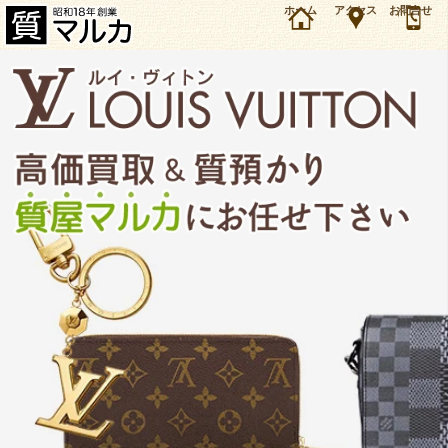
大阪・池田市のお客様よりルイヴィトン モノグラム ロックイット ホリゾンタル M40104を7万
ホーム
アクセス
お問合せ
円で買取・質預かりしました。ルイヴィトン バッグ・財布の買取＆質預かり・質入れは大阪・
豊中の質屋マルカにお任せ下さい。（2025年12月時点の価格です）