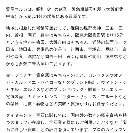
質屋マルカは、昭和18年の創業、阪急服部天神駅（大阪府豊
中市）から徒歩1分の場所にある質屋です。
地域に根差した老舗質屋として、近隣の服部天神、三国、庄
内、曽根、岡町、豊中はもちろん、阪急大阪梅田駅より15分
という立地から梅田、大阪市内はもちろん、近隣の箕面市、吹
田市、池田市、兵庫県の伊丹市、川西市、宝塚市、尼崎市、京
都や奈良、滋賀など関西一円、遠くは鳥取や岡山、徳島県など
からも多数ご来店頂いております。
金・プラチナ・貴金属はもちろんのこと、ロレックスやオメ
ガ・カルティエ・セイコーなどのブランド時計、ヴィトン・シ
ャネル・エルメスなどのブランドバッグ・財布・ジュエリー、
電気製品、カメラ・レンズ、ギター・サックス・フルートなど
の楽器、毛皮・着物などの買取・質預かりはお任せください。
ダイヤモンド・宝石に関しては、国内外の数々の鑑定資格を持
つスタッフが在籍し、宝石業者様にもご利用いただくなど「宝
石に詳しい質屋」との評判を頂いています。プロのカメラマン