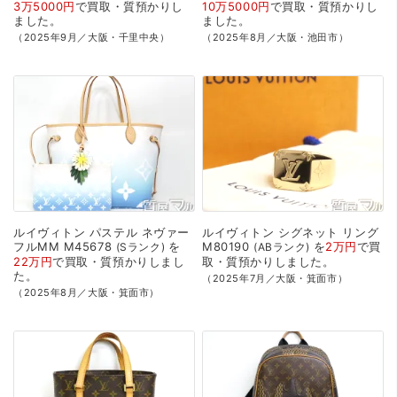
3万5000円
で
買取・質預かり
し
10万5000円
で
買取・質預かり
し
ました。
ました。
（2025年9月／大阪・千里中央）
（2025年8月／大阪・池田市）
ルイヴィトン
パステル
ネヴァー
ルイヴィトン
シグネット
リング
フルMM
M45678
を
M80190
を
2万円
で
買
Sランク
ABランク
22万円
で
買取・質預かり
しまし
取・質預かり
しました。
た。
（2025年7月／大阪・箕面市）
（2025年8月／大阪・箕面市）