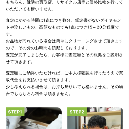
もちろん、近隣の買取店、リサイクル店等と価格比較を行って
して利用できた。また、思ったよりも高額だったので助か
いただいても構いません。
りました。
査定にかかる時間は1点につき数分。鑑定書がないダイヤモン
ドや珍しいもの、高額なものでも1点につき15～20分程度で
す。
お品物が汚れている場合は簡単にクリーニングさせて頂きます
ので、その分のお時間を頂戴しております。
査定が完了しましたら、お客様に査定額とその根拠をご説明さ
せて頂きます。
（大阪府大阪市）とてもプロな鑑定士さんがいて的確にア
ドバイスや買取りを暖かい人柄で行ってくれます。 親切に
査定額にご納得いただければ、ご本人様確認を行ったうえで買
なって頂いてありがとうございます! お店の雰囲気もやらし
さがなく、とても入ってゆっくりできる落ちついた敷居の
取代金をお支払いさせて頂きます。
高いお店です。また鑑定士さんに会いたいです。
少し考えられる場合は、お持ち帰りいても構いません。その場
合でももちろん料金は頂きません。