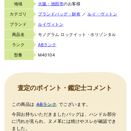
地域
大阪・池田市
のお客様
カテゴリ
ブランドバッグ・財布
／
ルイ・ヴィトン
ブランド
ルイヴィトン
商品名
モノグラム ロックイット・ホリゾンタル
ランク
ABランク
型番
M40104
査定のポイント・鑑定士コメント
この商品は
ABランク
でございます。
今回お持ちいただきましたバッグは、ハンドル部分
に汚れが見られ、ヌメ革には焼けやスレが確認でき
ました。