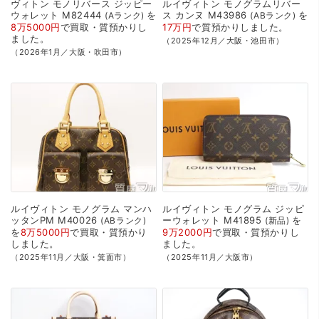
ヴィトン
モノリバース
ジッピー
ルイヴィトン
モノグラムリバー
ウォレット
M82444
を
ス
カンヌ
M43986
を
Aランク
ABランク
8万5000円
で
買取・質預かり
し
17万円
で
質預かり
しました。
ました。
（2025年12月／大阪・池田市）
（2026年1月／大阪・吹田市）
ルイヴィトン
モノグラム
マンハ
ルイヴィトン
モノグラム
ジッピ
ッタンPM
M40026
ーウォレット
M41895
を
ABランク
新品
を
8万5000円
で
買取・質預かり
9万2000円
で
買取・質預かり
し
しました。
ました。
（2025年11月／大阪・箕面市）
（2025年11月／大阪市）