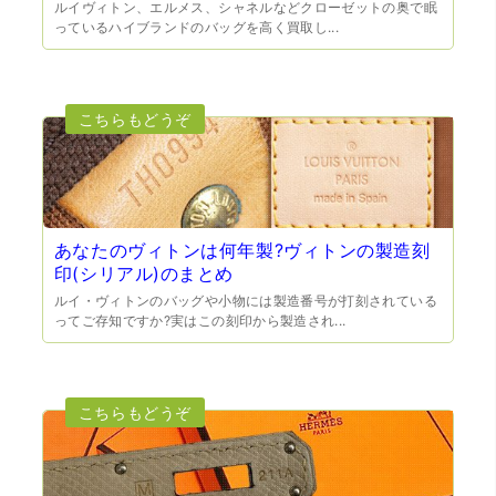
ルイヴィトン、エルメス、シャネルなどクローゼットの奥で眠
っているハイブランドのバッグを高く買取し...
（大阪府門真市）他店ではメール見積もりの時点で数千
円〜1万程度の見積もりでしたが、こちらのメールでの見積
もりは倍以上ちがうので利用させて頂きました。 対応も丁
寧で良かったです。
あなたのヴィトンは何年製?ヴィトンの製造刻
印(シリアル)のまとめ
ルイ・ヴィトンのバッグや小物には製造番号が打刻されている
ってご存知ですか?実はこの刻印から製造され...
（大阪市東淀川区）出来るだけ安く買取られるのかな…?と
いう不安が最初は有りましたが、面倒な営業トークも一切
なく安心して任せられました。 ありがとうございます。