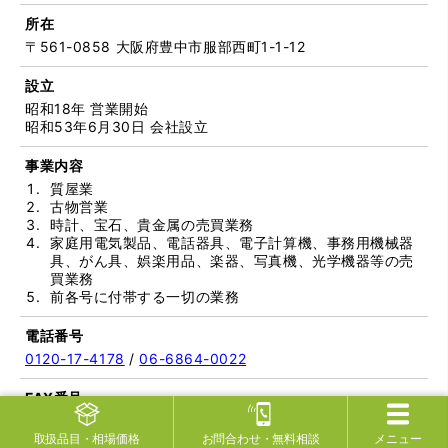
所在
〒561-0858 大阪府豊中市服部西町1-1-12
設立
昭和18年 営業開始
昭和53年6月30日 会社設立
事業内容
質屋業
古物営業
時計、宝石、貴金属の売買業務
家庭用電気製品、電話器具、電子計算機、事務用機械器
具、がん具、娯楽用品、楽器、写真機、光学機器等の売
買業務
前各号に付帯する一切の業務
電話番号
0120-17-4178
/
06-6864-0022
FAX番号
06-6864-5151
取扱品目
・相場価格
お問合わせ
・無料相談
メニュー