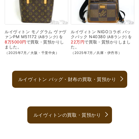
ルイヴィトン
モノグラム
ヴァヴ
ルイヴィトン
NIGOコラボ
バッ
ァンPM
M51172
を
クパック
N40380
を
ABランク
ABランク
8万5000円
で
買取・質預かり
し
22万円
で
買取・質預かり
しまし
ました。
た。
（2025年7月／大阪・千里中央）
（2025年7月／兵庫・伊丹市）
ルイヴィトン バッグ・財布の買取・質預かり
ルイヴィトンの買取・質預かり