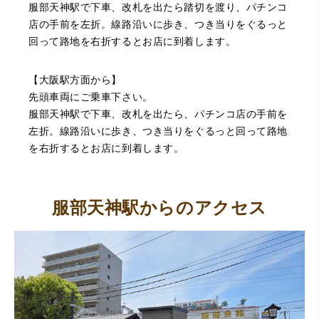
服部天神駅で下車、改札を出たら踏切を渡り、パチンコ
店の手前を左折。線路沿いに歩き、つき当りをぐるっと
（大阪府大阪市）丁寧に査定していただいたうえ、商品保
回って路地を右折するとお店に到着します。
管に関する知識も教えて頂けました。戻ってきた際には教
えていただいた通りに保管してみようと思います。
【大阪駅方面から】
先頭車両にご乗車下さい。
服部天神駅で下車、改札を出たら、パチンコ店の手前を
左折。線路沿いに歩き、つき当りをぐるっと回って路地
を右折するとお店に到着します。
服部天神駅からのアクセス
（大阪府池田市）丁寧に説明して頂き思っていたよりの金
額でした。一旦持ち帰りましたが、良い金額だったので買
取して頂きました。又、機会あれば是非利用したいです。