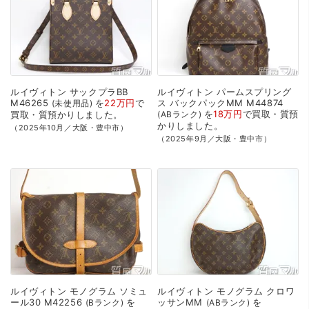
ルイヴィトン
サックプラBB
ルイヴィトン
パームスプリング
M46265
を
22万円
で
ス
バックパックMM
M44874
未使用品
を
18万円
で
買取・質預
買取・質預かり
しました。
ABランク
かり
しました。
（2025年10月／大阪・豊中市）
（2025年9月／大阪・豊中市）
ルイヴィトン
モノグラム
ソミュ
ルイヴィトン
モノグラム
クロワ
ール30
M42256
を
ッサンMM
を
Bランク
ABランク