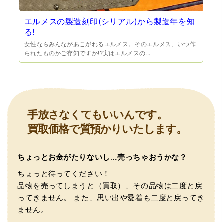
エルメスの製造刻印(シリアル)から製造年を知
る!
女性ならみんながあこがれるエルメス。そのエルメス、いつ作
（兵庫県宝塚市）預かって頂くときに持っていた方の宝石
られたものかご存知ですか!?実はエルメスの...
も見て頂く事が出き、購入した商品の価値をいろいろ教え
てもらえた事がとてもよかったです。親切な対応で、また
何かあった時にはこちらでお願いしたいと思いました。
手放さなくてもいいんです。
買取価格で質預かりいたします。
ちょっとお金がたりないし…売っちゃおうかな？
（大阪府池田市）とても親切で丁寧な対応に感激いたしま
ちょっと待ってください！
した。質屋さんはわりと利用して(主に中古品の購入)慣れて
品物を売ってしまうと（買取）、その品物は二度と戻
いましたが、今までの質屋さんとは全く違う、とても良い
印象でした。何度でも伺いたくなりました。この度は、本
ってきません。
また、思い出や愛着も二度と戻ってき
当にありがとうございました。
ません。