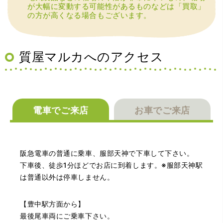
切、丁ねいな対応をして頂き、思っていた以上の信用でき
が大幅に変動する可能性があるものなどは「買取」
るお店でした。満足いく金額で買い取って頂きました。あ
の方が高くなる場合もございます。
りがとうございます。
質屋マルカへのアクセス
電車でご来店
お車でご来店
（兵庫県神戸市）別のお店でメール査定した際の1.5倍の金
額を提示いただけたので即決しました。楽器も安心してお
任せできそうです!
阪急電車の普通に乗車、服部天神で下車して下さい。
下車後、徒歩1分ほどでお店に到着します。※服部天神駅
は普通以外は停車しません。
【豊中駅方面から】
最後尾車両にご乗車下さい。