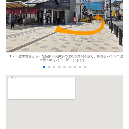
。
（１）（豊中方面から）阪急服部天神駅の改札を踏切を渡り、線路とパチンコ屋
（
の間の道を梅田方面に歩きます。