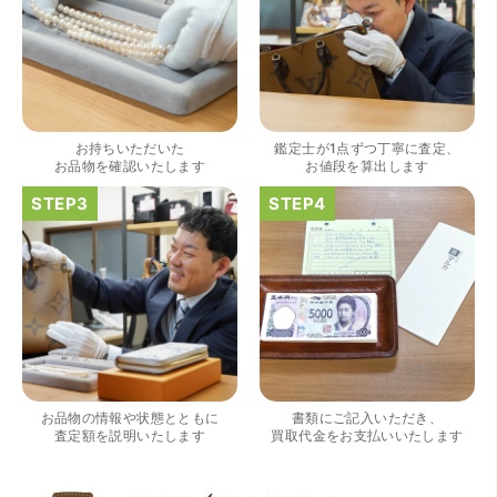
（大阪府大阪市）きれいにして頂いたうえで質入れ金額を
出していただいたのが初めてで感動しました。
お持ちいただいた
鑑定士が1点ずつ丁寧に査定、
お品物を確認いたします
お値段を算出します
（大阪府大阪市）すごく丁寧に対応して頂きました。 ホー
ムページの皆様の評価がとても良かったので、質屋自体初
めての利用でしたが、対応して頂きました担当の方もすご
く良かったです。 これから質屋をご利用される方は是非オ
ススメです。
お品物の情報や状態とともに
書類にご記入いただき、
査定額を説明いたします
買取代金をお支払いいたします