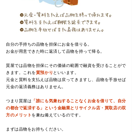
自分の手持ちの品物を担保にお金を借りる。
お金が用意できた時に返済して品物を持って帰る。
（大阪府堺市）電話対応の時からとても感じが良くて来店
してもとても優しく、来て良かったです。これからこちら
でお世話になろうと思いました。ありがとうございまし
質屋では品物を担保にその価値の範囲で融資を受けることがで
た。
きます。これを
質預かり
といいます。
元金と質料を支払えば品物は戻ってきますし、品物を手放せば
元金の返済義務はありません。
つまり質屋は
「誰にも気兼ねすることなくお金を借りて、自分
の都合で返済する」という金融業とリサイクル店・買取店の双
方のメリット
を兼ね備えているのです。
まずは品物をお持ちください。
（京都府亀岡市）他店舗にも行きましたが、対応の方があ