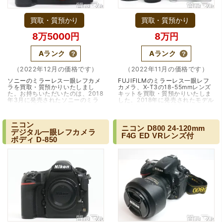
買取・質預かり
買取・質預かり
8万5000円
8万円
Aランク
Aランク
（2022年12月の価格です）
（2022年11月の価格です）
ソニーのミラーレス一眼レフカメ
FUJIFILMのミラーレス一眼レフ
ラを買取・質預かりいたしまし
カメラ、X-T3の18-55mmレンズ
た。お持ちいただいたのは、2018
キットを買取・質預かりいたしま
年3月に発売されたソニーのミラ
した。2018年に発売されたモデル
ーレス一眼カメラ、α7 MarkIII
で、2020年には後継機となるX-
ILCE-7M3です。一眼カメラとい
T4が発表、さらに2022年11月に
えば、ニコンやキ…（兵庫・西宮/
はX-T5が発表されたことで…（大
ニコン
神戸市）
阪・江坂）
ニコン
D800
24-120mm
デジタル一眼レフカメラ
F4G
ED
VRレンズ付
ボディ
D-850