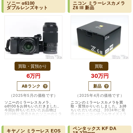
市）
ソニー
α6100
ニコン
ミラーレスカメラ
ダブルレンズキット
Z6
III
新品
買取・質預かり
買取
6万円
30万円
ABランク
新品
（2025年5月の価格です）
（2025年4月の価格です）
ソニーのミラーレスカメラ、
ニコンのミラーレスカメラを買
α6100をお持ちいただきました。
取・質預かりいたしました。お持
今回お持ちいただいたお品物は
ちいただいたのは、2024年に発
2019年に発売されたソニーのミラ
売されたニコンのフルサイズミラ
ーレス一眼カメラ α6100です。
ーレスカメラ Z6 III ボディです。
α6100はAPS-Cサイズセンサー
今回お持ちいただきました。ニコ
搭載のミラーレス一眼カメ…（大
ンのミラー…（兵庫・宝塚・逆瀬
ペンタックス
KF
DA
阪・吹田市）
川）
キヤノン
ミラーレス
EOS
18-270mm