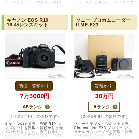
りいたしました。OM-D E-M10
した。PEN E-PL9は、マイクロフ
Mark IVは、マイクロフォーサー
ォーサーズ規格を採用したPENシ
ズ規格を採用した軽量・高性能モ
リーズの一機で、軽快な操作性と
デルで、2020年に登場し…（大阪
スタイリッシュなデザ…（大阪
市）
市）
キヤノン
EOS
R10
ソニー
プロカムコーダー
18-45レンズキット
ILME-FX3
買取・質預かり
質預かり
7万5000円
30万円
ABランク
Aランク
（2025年10月の価格です）
（2025年9月の価格です）
キヤノンのカメラ、EOS R10 レ
ソニーのデジタルシネマカメラ、
ンズキットを買取・質預かりさせ
Cinema Line FX3 プロフェッシ
ていただきました。今回お持ちい
ョナルカムコーダーを買取・質預
ただきましたEOS R10は、2022
かりいたしました。FX3は、ソニ