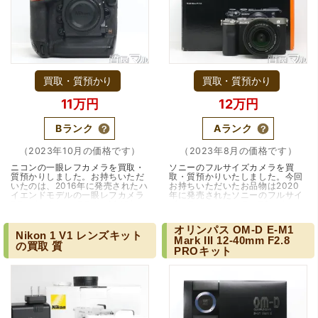
買取・質預かり
買取・質預かり
11万円
12万円
Bランク
Aランク
（2023年10月の価格です）
（2023年8月の価格です）
ニコンの一眼レフカメラを買取・
ソニーのフルサイズカメラを買
質預かりしました。お持ちいただ
取・質預かりいたしました。今回
いたのは、2016年に発売されたハ
お持ちいただいたお品物は2020
イエンドモデルの一眼レフカメラ
年に発売されたソニーのフルサイ
D5です。Nikon D5は、2016年に
ズミラーレスカメラ α7Cです。ソ
登場したプロフェッショナル向け
ニー α7Cは、気軽さと高性能を両
のフルフレ…（兵庫・伊丹市）
立させたフルサ…（大阪・吹田
オリンパス
OM-D
E-M1
市）
Nikon
1
V1
レンズキット
Mark
III
12-40mm
F2.8
の買取
質
PROキット