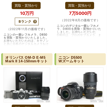
買取・質預かり
買取・質預かり
10万円
7万5000円
（2022年8月の価格です）
Bランク
ニコンのデジタル一眼レフカメ
ラ、D800を買取・質預かりいた
（2022年11月の価格です）
しました。お持ちいただいた
ニコンの一眼レフカメラ、D850
D800は、プロのサブカメラ、ま
を買取・質預かりいたしました。
たはハイアマチュア向けのカメラ
お持ちいただいたのは、キヤノン
として2012年に発売されたモデル
と共に日本のデジタルカメラをけ
です。フルサイズ規格…（大阪・
ん引してきたニコンの一眼レフカ
吹田市）
メラD850です。2017年にプロの
サブ機、ハイア…（兵庫・伊丹
市）
オリンパス
OM-D
E-M5
ニコン
D5500
Mark
II
14-150mmキット
Wズームキット