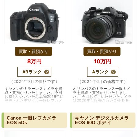
買取・質預かり
買取・質預かり
8万円
10万円
ABランク
Aランク
（2024年7月の価格です）
（2024年6月の価格です）
キヤノンのミラーレスカメラを買
オリンパスのミラーレス一眼カメ
取・質預かりいたしました。今回
ラを買取・質預かりいたしまし
お持ちいただいたお品物2016年に
た。 今回お持ちいただいたカメラ
発売されたデジタル一眼レフカメ
は2020年に販売されたOM-D E-
ラ5D Mark IVです。3040万画
M1 Mark III 12-40mm F2.8 PRO
素、常用ISO感度100〜32000、
レンズキットです。このカメラは
画像エンジンは「…（大阪・豊中
OM-Dシリーズのフ…（兵庫・尼
市）
崎市）
Canon
一眼レフカメラ
キヤノン
デジタルカメラ
EOS
5Ds
EOS
90D
ボディ