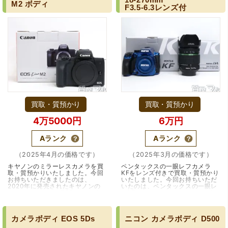
M2
ボディ
F3.5-6.3レンズ付
買取・質預かり
買取・質預かり
4万5000円
6万円
Aランク
Aランク
（2025年4月の価格です）
（2025年3月の価格です）
キヤノンのミラーレスカメラを買
ペンタックスの一眼レフカメラ
取・質預かりいたしました。今回
KFをレンズ付きで買取・質預かり
お持ちいただきましたのは、
いたしました。今回お持ちいただ
2020年に発売されたキヤノンの
いたのは、ペンタックスの一眼レ
ミラーレスカメラ EOS kiss M2で
フKFと、ペンタックスのレンズ
す。「EOS kiss M2」は2018年に
DA 18-270mm F3.5-6.3ED SDM
発売された「EOS Ki…（兵庫・伊
です。PENTAX KFは…（大阪・池
丹市）
田市）
カメラボディ
EOS
5Ds
ニコン
カメラボディ
D500