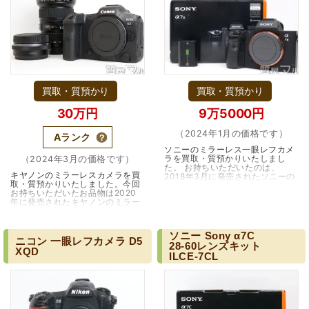
買取・質預かり
買取・質預かり
30万円
9万5000円
（2024年1月の価格です）
Aランク
ソニーのミラーレス一眼レフカメ
ラを買取・質預かりいたしまし
（2024年3月の価格です）
た。 お持ちいただいたのは、
キヤノンのミラーレスカメラを買
2018年3月に発売されたソニーの
取・質預かりいたしました。今回
ミラーレス一眼カメラ、α7
お持ちいただいたお品物は2020
MarkIII ILCE-7M3です。α7III
年に発売されたキヤノンのミラー
は、画像処理の進化により…（大
レス一眼カメラ EOS R5です。
阪市）
EOS R5は、キヤノンの最新ミラ
ーレス一眼カメラで…（大阪・豊
ソニー
Sony
α7C
中市）
ニコン
一眼レフカメラ
D5
28-60レンズキット
XQD
ILCE-7CL