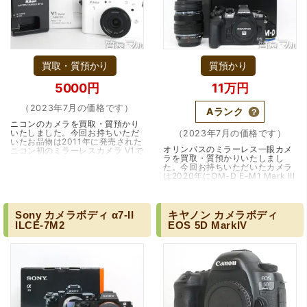
買取・質預かり
質預かり
5000円
11万円
（2023年7月の価格です）
Aランク
ニコンのカメラを買取・質預かり
いたしました。今回お持ちいただ
（2023年7月の価格です）
いたお品物は2011年に発売された
オリンパスのミラーレス一眼カメ
ニコン初のミラーレスカメラ V1で
ラを買取・質預かりいたしまし
す。名前の由来となったセンサー
た。今回お持ちいただいたカメラ
サイズ1インチからNikon 1 (ニコ
は2020年にOM-D E-M1 Mark III
ワン)シ…（大阪市）
です。OM-D E-M1 Mark IIIは、
その優れた性能と機能の幅広さか
ら、オールラウン…（兵庫・尼崎
市）
Sony
カメラボディ
α7-II
キヤノン
カメラボディ
ILCE-7M2
EOS
5D
MarkIV