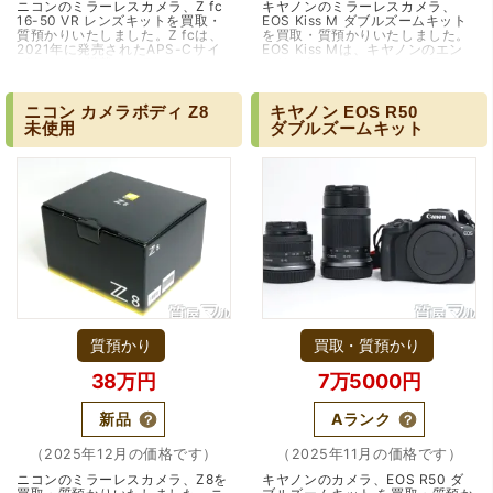
ニコンのミラーレスカメラ、Z fc
キヤノンのミラーレスカメラ、
16-50 VR レンズキットを買取・
EOS Kiss M ダブルズームキット
質預かりいたしました。Z fcは、
を買取・質預かりいたしました。
2021年に発売されたAPS-Cサイ
EOS Kiss Mは、キヤノンのエン
ズセンサー搭載のミラーレスカメ
トリー向けミラーレスカメラとし
ラで、ニコンZシリーズの中でも
て2018年に登場したモデルで、小
デザイン性を重視し…（大阪市）
型・軽量なボディと扱…（大阪・
箕面市）
ニコン
カメラボディ
Z8
キヤノン
EOS
R50
未使用
ダブルズームキット
質預かり
買取・質預かり
38万円
7万5000円
新品
Aランク
（2025年12月の価格です）
（2025年11月の価格です）
ニコンのミラーレスカメラ、Z8を
キヤノンのカメラ、EOS R50 ダ