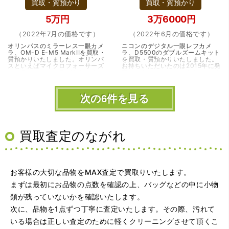
買取・質預かり
買取・質預かり
5万円
3万6000円
（2022年7月の価格です）
（2022年6月の価格です）
オリンパスのミラーレス一眼カメ
ニコンのデジタル一眼レフカメ
ラ、OM-D E-M5 MarkIIを買取・
ラ、D5500のダブルズームキット
質預かりいたしました。オリンパ
を買取・質預かりいたしました。
スといえばマイクロフォーサーズ
お持ちいただいたのは2015年に発
のミラーレスカメラが有名です。
売されたニコンのエントリーモデ
ニコンやキヤノンが一眼レフを信
ル、D5500です。エントリーモデ
じて疑わない2…（兵庫・川西市・
ルと言ってもち…（兵庫・川西
雲雀丘花屋敷）
市・雲雀丘花屋敷）
次の6件を見る
買取査定のながれ
お客様の大切な品物をMAX査定で買取りいたします。
まずは最初にお品物の点数を確認の上、バッグなどの中に小物
類が残っていないかを確認いたします。
次に、品物を1点ずつ丁寧に査定いたします。その際、汚れて
いる場合は正しい査定のために軽くクリーニングさせて頂くこ