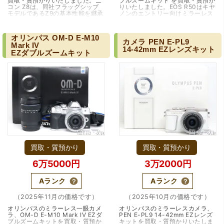
買取・質預かりいたしました。ニ
ブルズームキット を買取・質預か
コン Z8は、同社フラッグシップ
りいたしました。EOS R50はキヤ
モデルであるZ9の基本性能を継承
ノンのエントリー向けミラーレス
しつつ、よりコンパクトなボディ
として登場したモデルで、小型軽
にまとめた高性能ミラーレスカメ
量なボディとシンプルな操作性、
ラとして登場しま…（大阪市）
そして最新の映像…（兵庫・宝
オリンパス
OM-D
E-M10
塚・逆瀬川）
カメラ
PEN
E-PL9
Mark
IV
14-42mm
EZレンズキット
EZダブルズームキット
買取・質預かり
買取・質預かり
6万5000円
3万2000円
Aランク
Aランク
（2025年11月の価格です）
（2025年10月の価格です）
オリンパスのミラーレス一眼カメ
オリンパスのミラーレスカメラ、
ラ、OM-D E-M10 Mark IV EZダ
PEN E-PL9 14-42mm EZレンズ
ブルズームキットを買取・質預か
キットを買取・質預かりいたしま