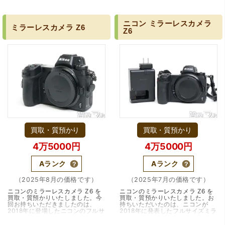
年に発売されたキヤノンのミラー
ーのシネマラインに位置づけられ
レスカメラです。RFマウントを採
るコンパクトなフルサイズシネマ
用、小型・軽量な…（大阪・豊中
カメラです。ク…（兵庫・川西
市）
市・雲雀丘花屋敷）
ニコン
ミラーレスカメラ
ミラーレスカメラ
Z6
Z6
買取・質預かり
買取・質預かり
4万5000円
4万5000円
Aランク
Aランク
（2025年8月の価格です）
（2025年7月の価格です）
ニコンのミラーレスカメラ Z6 を
ニコンのミラーレスカメラ Z6 を
買取・質預かりいたしました。今
買取・質預かりいたしました。お
回お持ちいただきましたのは、
持ちいただいたのは、ニコンが
2018年に登場したニコンのフルサ
2018年に発表したフルサイズミラ
イズミラーレスカメラ「Z6」で
ーレスカメラ「Z6」です。Z6
す。ニコンが本格的にミラーレス
は、ニコンが本格的にミラーレス