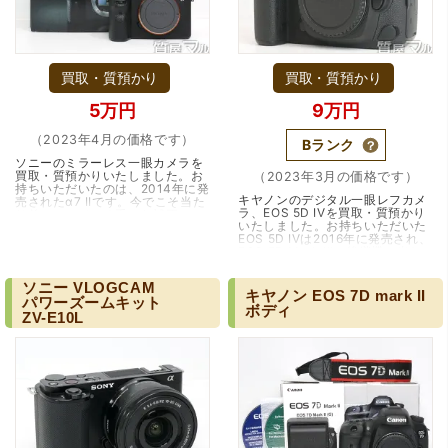
買取・質預かり
買取・質預かり
5万円
9万円
（2023年4月の価格です）
Bランク
ソニーのミラーレス一眼カメラを
買取・質預かりいたしました。お
（2023年3月の価格です）
持ちいただいたのは、2014年に発
キヤノンのデジタル一眼レフカメ
売されたα7 IIです。今でこそ当た
ラ、EOS 5D IVを買取・質預かり
り前についている手ぶれ補正。フ
いたしました。お持ちいただいた
ルサイズでは世界初のボディ内光
EOS 5D IVは2016年に発売され、
学式5軸手…（大阪・豊中市）
EOS 5D Mark IIIの後継機に当た
ります。約3030万画素のCMOS
センサーを搭載し…（大阪・江
ソニー
VLOGCAM
坂）
キヤノン
EOS
7D
mark
II
パワーズームキット
ボディ
ZV-E10L