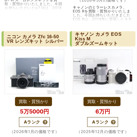
（2026年5月の価格です）
取・質預かりいたしました。今回
キャノンのミラーレスカメラ、
お持ちいただいたα7 IIIは、2018
EOS Rを買取・質預かりいたしま
年に発売された35mmフルサイズ
した。今回お持ちいただきました
ミラーレス一眼カメラです。静止
EOS Rは、2018年に登場したキヤ
画・動画の両方で高…（大阪・吹
ノン初のフルサイズミラーレスカ
田市）
メラです。新開発のRFマウントを
採用したEOS Rシス…（大阪・箕
キヤノン
カメラ
EOS
面市）
ニコン
カメラ
Zfc
16-50
Kiss
M
VR
レンズキット
シルバー
ダブルズームキット
買取・質預かり
買取・質預かり
5万5000円
6万円
Aランク
Aランク
（2026年1月の価格です）
（2025年12月の価格です）