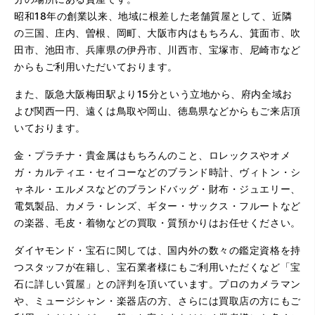
昭和18年の創業以来、地域に根差した老舗質屋として、近隣
の三国、庄内、曽根、岡町、大阪市内はもちろん、箕面市、吹
田市、池田市、兵庫県の伊丹市、川西市、宝塚市、尼崎市など
からもご利用いただいております。
また、阪急大阪梅田駅より15分という立地から、府内全域お
よび関西一円、遠くは鳥取や岡山、徳島県などからもご来店頂
いております。
金・プラチナ・貴金属はもちろんのこと、ロレックスやオメ
ガ・カルティエ・セイコーなどのブランド時計、ヴィトン・シ
ャネル・エルメスなどのブランドバッグ・財布・ジュエリー、
電気製品、カメラ・レンズ、ギター・サックス・フルートなど
の楽器、毛皮・着物などの買取・質預かりはお任せください。
ダイヤモンド・宝石に関しては、国内外の数々の鑑定資格を持
つスタッフが在籍し、宝石業者様にもご利用いただくなど「宝
石に詳しい質屋」との評判を頂いています。プロのカメラマン
や、ミュージシャン・楽器店の方、さらには買取店の方にもご