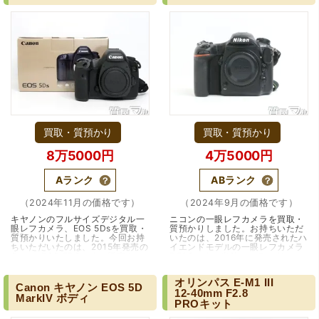
買取・質預かり
買取・質預かり
8万5000円
4万5000円
Aランク
ABランク
（2024年11月の価格です）
（2024年9月の価格です）
キヤノンのフルサイズデジタル一
ニコンの一眼レフカメラを買取・
眼レフカメラ、EOS 5Dsを買取・
質預かりしました。お持ちいただ
質預かりいたしました。今回お持
いたのは、2016年に発売されたハ
ちいただいたのは、2015年発売の
イエンドモデルの一眼レフカメラ
Canon EOS 5DSです。販売され
D500です。当時のフラッグシッ
て約10年経ちますがまだ、人気の
プモデルだけあり、プロ、アマチ
高いモデルで…（大阪・箕面市）
ュア上級者…（兵庫・宝塚・逆瀬
オリンパス
E-M1
III
川）
Canon
キヤノン
EOS
5D
12-40mm
F2.8
MarkIV
ボディ
PROキット