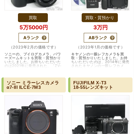
買取
買取・質預かり
5万5000円
3万円
Aランク
ABランク
（2023年2月の価格です）
（2023年1月の価格です）
ソニーの、ブイログカメラ、パワ
キヤノンの一眼レフカメラを買
ーズームキットを買取・質預かり
取・質預かりいたしました。お持
いたしました。お持ちいただいた
ちいただいたのは、2014年に発売
のは2021年に発売された、「ZV-
されたキヤノンの一眼レフカメ
E10L」です。動画に特化したイメ
ラ、EOS 7D MarkIIです。動体撮
ージセンサーExmor」と高い画像
影をするならとりあえずこのカメ
処理エンジン「B…（大阪市）
ラを買っておけば…（兵庫・伊丹
市）
ソニー
ミラーレスカメラ
FUJIFILM
X-T3
α7-III
ILCE-7M3
18-55レンズキット