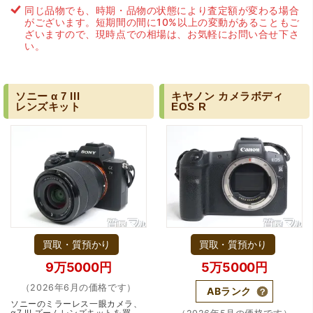
同じ品物でも、時期・品物の状態により査定額が変わる場合
がございます。短期間の間に10%以上の変動があることもご
ざいますので、現時点での相場は、お気軽にお問い合せ下さ
い。
ソニー
α
7
III
キヤノン
カメラボディ
レンズキット
EOS
R
買取・質預かり
買取・質預かり
9万5000円
5万5000円
（2026年6月の価格です）
ABランク
ソニーのミラーレス一眼カメラ、
α7 III ズームレンズキットを買