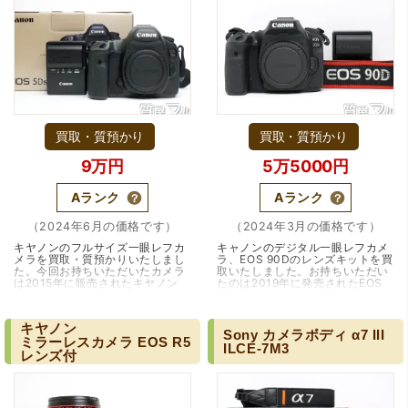
買取・質預かり
買取・質預かり
9万円
5万5000円
Aランク
Aランク
（2024年6月の価格です）
（2024年3月の価格です）
キヤノンのフルサイズ一眼レフカ
キャノンのデジタル一眼レフカメ
メラを買取・質預かりいたしまし
ラ、EOS 90Dのレンズキットを買
た。今回お持ちいただいたカメラ
取いたしました。お持ちいただい
は2015年に販売されたキヤノン
たのは2019年に発売されたEOS
EOS 5Dsです。Canon EOS 5Ds
90Dです。Canon EOS 90Dは、
は、フルサイズのCMOSセンサー
2016年に発売されたEOS 80Dの
を搭載し、非常に高…（兵庫・西
後継モデルとして登場…（大阪・
キヤノン
宮/神戸市）
池田市）
Sony
カメラボディ
α7
III
ミラーレスカメラ
EOS
R5
ILCE-7M3
レンズ付