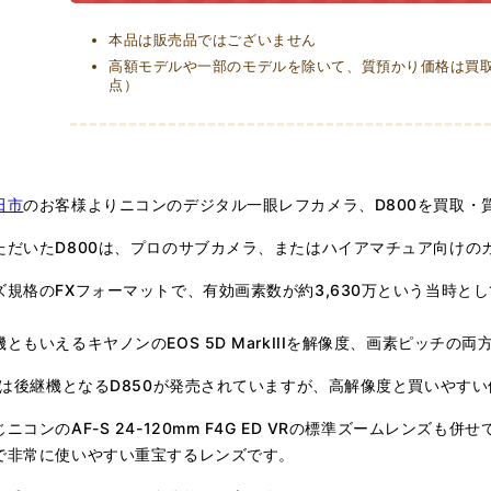
本品は販売品ではございません
高額モデルや一部のモデルを除いて、質預かり価格は買取価
点）
田市
のお客様よりニコンのデジタル一眼レフカメラ、D800を買取・
ただいたD800は、プロのサブカメラ、またはハイアマチュア向けのカ
ズ規格のFXフォーマットで、有効画素数が約3,630万という当時と
ともいえるキヤノンのEOS 5D MarkIIIを解像度、画素ピッチ
年には後継機となるD850が発売されていますが、高解像度と買いやす
ニコンのAF-S 24-120mm F4G ED VRの標準ズームレン
で非常に使いやすい重宝するレンズです。