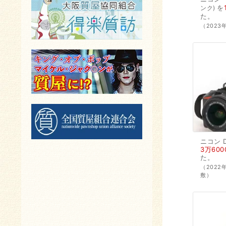
を
ンク
た。
（2023
ニコン
3万600
た。
（202
敷）