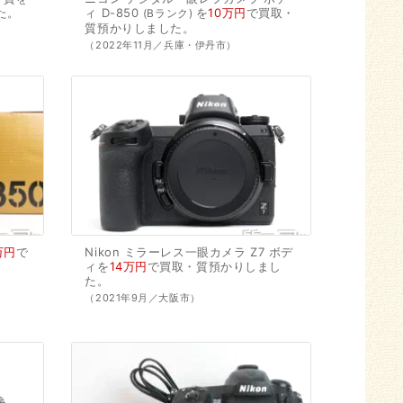
た。
ィ
D-850
を
10万円
で
買取・
Bランク
質預かり
しました。
（2022年11月／兵庫・伊丹市）
万円
で
Nikon
ミラーレス一眼カメラ
Z7
ボデ
ィを
14万円
で
買取・質預かり
しまし
た。
（2021年9月／大阪市）