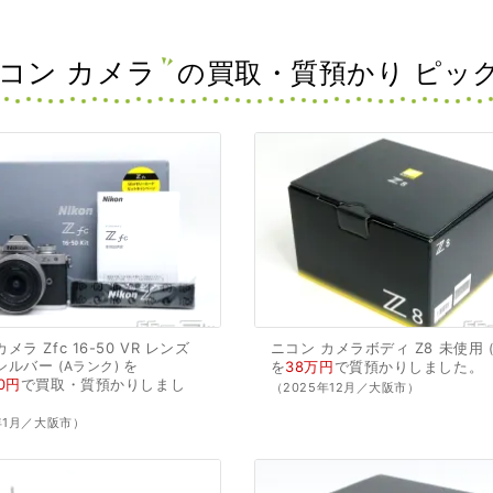
コン カメラ
の買取・質預かり ピッ
カメラ
Zfc
16-50
VR
レンズ
ニコン
カメラボディ
Z8
未使用
シルバー
を
Aランク
を
38万円
で
質預かり
しました。
0円
で
買取・質預かり
しまし
（2025年12月／大阪市）
年1月／大阪市）