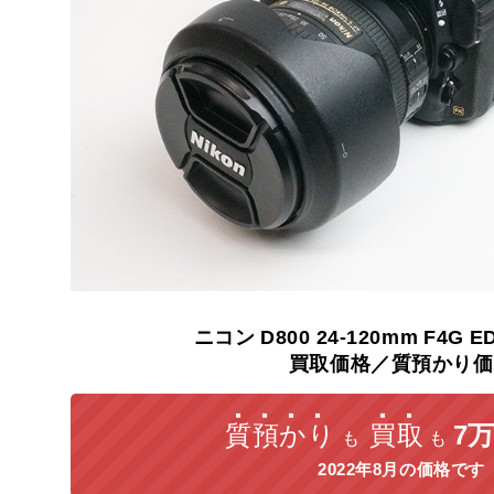
ニコン
D800
24-120mm
F4G
E
買取価格／質預かり価
質預かり
買取
7万
も
も
2022年8月の価格です