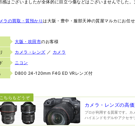
用感はございましたが全体的に目立つ傷などはございませんでした。
カメラの買取・質預かり
は大阪・豊中・服部天神の質屋マルカにお任
大阪・吹田市
のお客様
リ
カメラ・レンズ
／
カメラ
ド
ニコン
名
D800 24-120mm F4G ED VRレンズ付
カメラ・レンズの高価
プロが利用する質屋です。カ
ハイエンドモデルやアクセサ