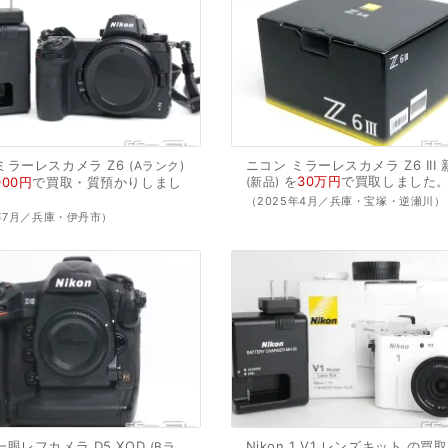
ミラーレスカメラ
Z6
ニコン
ミラーレスカメラ
Z6
III
Aランク
を
30万円
で
買取
しました
000円
で
買取・質預かり
しまし
新品
（2025年4月／兵庫・宝塚・逆瀬川）
5年7月／兵庫・伊丹市）
一眼レフカメラ
D5
XQD
Nikon
1
V1
レンズキット
の買取
Bラ