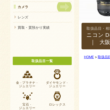
カメラ
レンズ
買取・質預かり実績
ニコン D
｜大
HOME
取扱品
取扱品目一覧
金
プラチナ
ダイヤモンド
・
・
・
ジュエリー
ジュエリー
宝石
ロレックス
・
ジュエリー