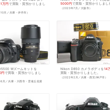
5000円
で
買取・質預かり
しまし
11万円
で
買取・質預かり
しまし
（2023年7月／大阪市）
年10月／兵庫・伊丹市）
D5500
Wズームキットを
Nikon
D850
カメラボディを
14
0円
で
買取・質預かり
しまし
買取・質預かり
しました。
（2022年2月／兵庫・西宮/神戸市）
2年6月／兵庫・川西市・雲雀丘花屋