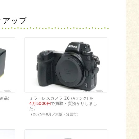
クアップ
ミラーレスカメラ
Z6
を
新品
Aランク
4万5000円
で
買取・質預かり
しまし
た。
（2025年8月／大阪・箕面市）