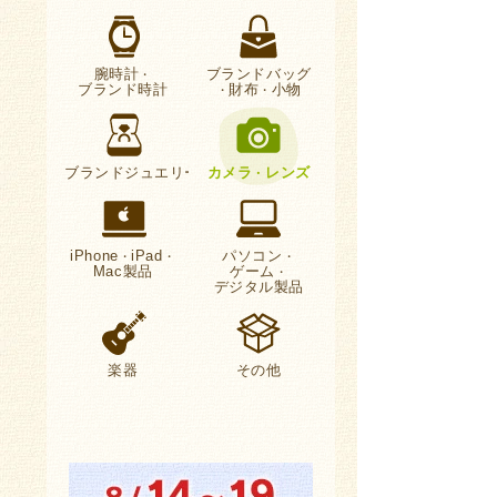
腕時計
ブランドバッグ
・
ブランド時計
財布
小物
・
・
ブランドジュエリー
カメラ
レンズ
・
iPhone
iPad
パソコン
・
・
・
Mac製品
ゲーム
・
デジタル製品
楽器
その他