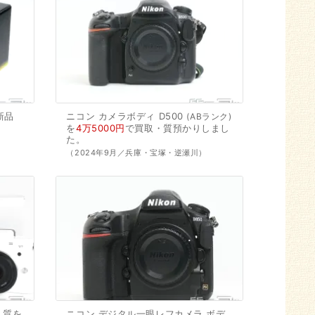
新品
ニコン
カメラボディ
D500
ABランク
。
を
4万5000円
で
買取・質預かり
しまし
た。
（2024年9月／兵庫・宝塚・逆瀬川）
質を
ニコン
デジタル一眼レフカメラ
ボデ