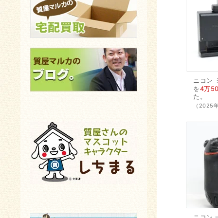
ニコン
を
4万5
た。
（202
ニコン