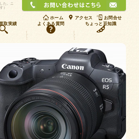
お問
ました。ニ
です）
ホーム
アクセス
お問合せ
買取実績
よくある質問
ちょっと豆知識