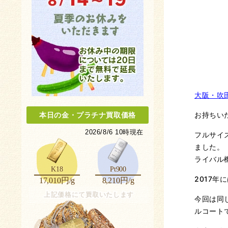
大阪・吹
お持ちい
本日の金
・
プラチナ買取価格
2026/8/6 10時現在
フルサイ
ました。
ライバル機
K18
Pt900
2017
17,010円/g
8,210円/g
上記価格にて買取いたします
今回は同じ
ルコート