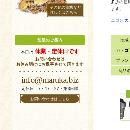
多少の使
その他の価格など
ます。
詳しくはこちら
ニコン 
地域
営業のご案内
カテゴ
休業・定休日です
本日は
お問い合わせは
ブラン
お休み明けにお返事させて頂きます
商品
info@maruka.biz
定休日：7・17・27・第3日曜
お問い合わせはこちら