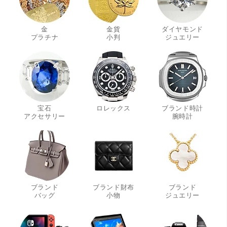
金
金貨
ダイヤモンド
・
・
・
プラチナ
小判
ジュエリー
宝石
ロレックス
ブランド時計
・
・
アクセサリー
腕時計
ブランド
ブランド財布
ブランド
・
・
・
バッグ
小物
ジュエリー