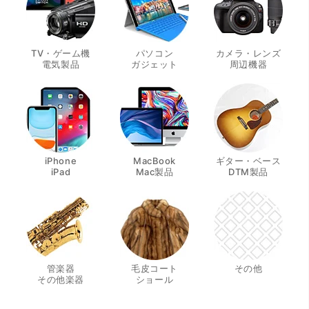
TV・ゲーム機
パソコン
カメラ・レンズ
・
・
・
電気製品
ガジェット
周辺機器
iPhone
MacBook
ギター・ベース
・
・
・
iPad
Mac製品
DTM製品
管楽器
毛皮コート
その他
・
・
その他楽器
ショール