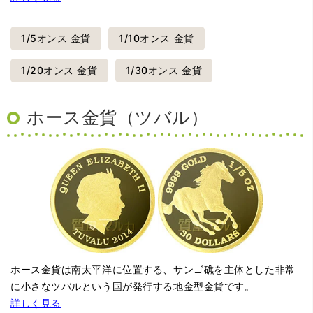
1/5オンス 金貨
1/10オンス 金貨
1/20オンス 金貨
1/30オンス 金貨
ホース金貨（ツバル）
ホース金貨は南太平洋に位置する、サンゴ礁を主体とした非常
に小さなツバルという国が発行する地金型金貨です。
詳しく見る