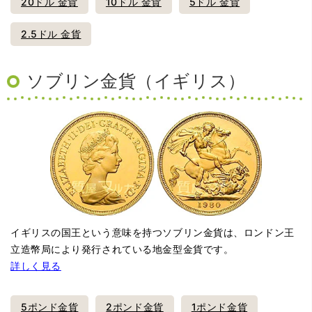
20ドル 金貨
10ドル 金貨
5ドル 金貨
2.5ドル 金貨
ソブリン金貨（イギリス）
イギリスの国王という意味を持つソブリン金貨は、ロンドン王
立造幣局により発行されている地金型金貨です。
詳しく見る
5ポンド金貨
2ポンド金貨
1ポンド金貨