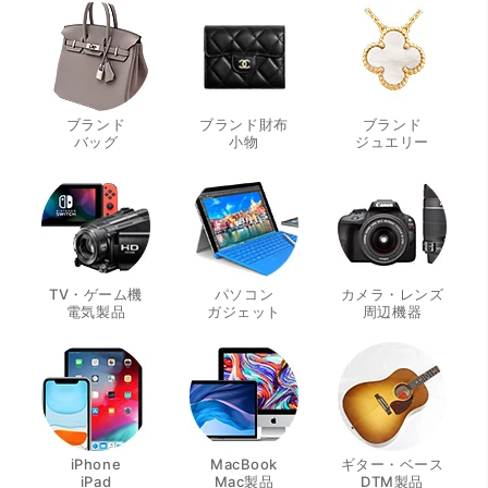
ブランド
ブランド財布
ブランド
・
・
・
バッグ
小物
ジュエリー
TV・ゲーム機
パソコン
カメラ・レンズ
・
・
・
電気製品
ガジェット
周辺機器
iPhone
MacBook
ギター・ベース
・
・
・
iPad
Mac製品
DTM製品