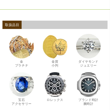
取扱品目
金
金貨
ダイヤモンド
・
・
・
プラチナ
小判
ジュエリー
宝石
ロレックス
ブランド時計
・
・
アクセサリー
腕時計