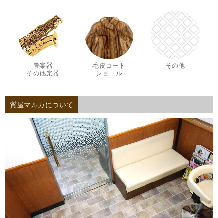
管楽器
毛皮コート
その他
・
・
その他楽器
ショール
質屋マルカについて