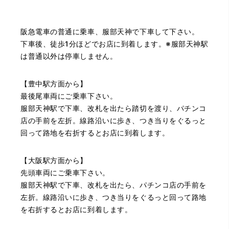
（大阪府池田市）とても親切で丁寧な対応に感激いたしま
阪急電車の普通に乗車、服部天神で下車して下さい。
した。質屋さんはわりと利用して(主に中古品の購入)慣れて
いましたが、今までの質屋さんとは全く違う、とても良い
下車後、徒歩1分ほどでお店に到着します。※服部天神駅
印象でした。何度でも伺いたくなりました。この度は、本
は普通以外は停車しません。
当にありがとうございました。
【豊中駅方面から】
最後尾車両にご乗車下さい。
服部天神駅で下車、改札を出たら踏切を渡り、パチンコ
店の手前を左折。線路沿いに歩き、つき当りをぐるっと
回って路地を右折するとお店に到着します。
（豊中市西泉丘）初めて利用しましたが、とても親切丁寧
【大阪駅方面から】
に査定をして頂き思いもよらない価格をいただきました。
正直他店の倍以上で驚きました。また機会があれば利用し
先頭車両にご乗車下さい。
ます。
服部天神駅で下車、改札を出たら、パチンコ店の手前を
左折。線路沿いに歩き、つき当りをぐるっと回って路地
を右折するとお店に到着します。