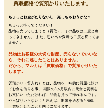
買取価格で質預かりいたします。
ました。宜しくお願いいたします。(楽器等、様々なジャン
ルに詳しいの流石の一言に尽きます)
ちょっとお金がたりないし…売っちゃおうかな？
ちょっと待ってください！
品物を売ってしまうと（買取）、その品物は二度と戻
ってきません。
また、思い出や愛着も二度と戻ってき
ません。
品物はお客様の大切な財産。
売らないでいいな
（大阪府門真市）他店ではメール見積もりの時点で数千
ら、それに越したことはありません。
円〜1万程度の見積もりでしたが、こちらのメールでの見積
だから、マルカは『買取価格』で質預かりいた
もりは倍以上ちがうので利用させて頂きました。 対応も丁
寧で良かったです。
します。
質預かり（質入れ）とは、品物を一時的に質屋に預け
てお金を借りる事。
期限の3ヵ月以内に元金と質料を
お支払いいただければ、品物を持って帰れるんです。
やっぱりいらない！と思えば、期限を過ぎると売却
（買取）したことと同じになります。