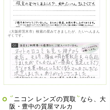
（大阪府茨木市）検索の星みてきましたが、たいへんまん
ぞくです。
（兵庫県神戸市）ネットの口コミを見て神戸から来店。天
王寺、梅田の有名買取店を4店巡りましたがマルカさんが一
番高く査定して下さり、ダイヤを買い取っていただくなら
マルカさんだと決定しました。ありがとうございました。
ニコン レンズの買取
なら、大
阪・豊中の質屋マルカ