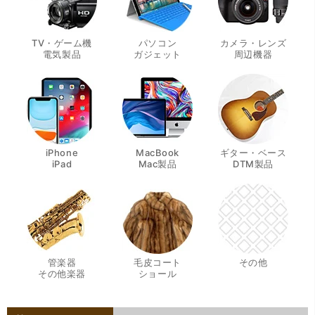
TV・ゲーム機
パソコン
カメラ・レンズ
・
・
・
電気製品
ガジェット
周辺機器
iPhone
MacBook
ギター・ベース
・
・
・
iPad
Mac製品
DTM製品
管楽器
毛皮コート
その他
・
・
その他楽器
ショール