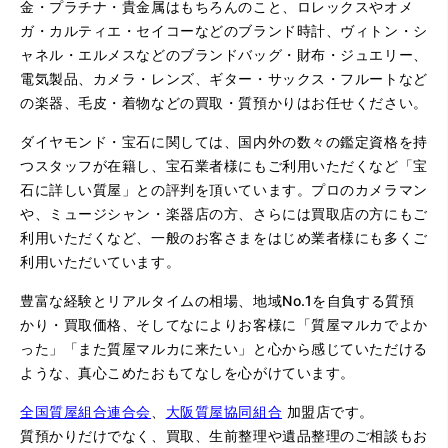
金・プラチナ・貴金属はもちろんのこと、ロレックスやオメ
ガ・カルティエ・セイコーなどのブランド時計、ヴィトン・シ
ャネル・エルメスなどのブランドバッグ・財布・ジュエリー、
電気製品、カメラ・レンズ、ギター・サックス・フルートなど
の楽器、毛皮・着物などの買取・質預かりはお任せください。
ダイヤモンド・宝石に関しては、国内外の数々の鑑定資格を持
つスタッフが在籍し、宝石業者様にもご利用いただくなど「宝
石に詳しい質屋」との評判を頂いています。プロのカメラマン
や、ミュージシャン・楽器店の方、さらには買取店の方にもご
利用いただくなど、一般のお客さまをはじめ業者様にも多くご
利用いただいています。
豊富な経験とリアルタイムの相場、地域No.1を自負する質預
かり・買取価格、そしてなによりお客様に「質屋マルカでよか
った」「また質屋マルカに来たい」と心から感じていただける
ような、真心こめたおもてなしを心がけています。
全国質屋組合連合会
、
大阪質屋協同組合
加盟店です。
質預かりだけでなく、買取、生前整理や遺品整理のご相談もお