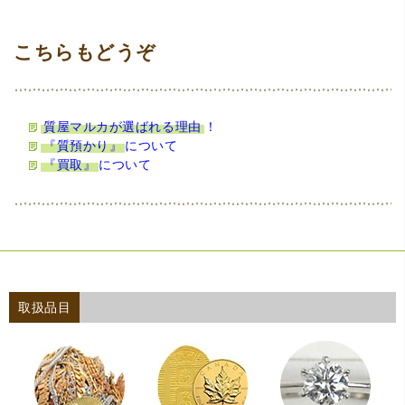
質屋マルカが選ばれる理由
！
『質預かり』
について
『買取』
について
取扱品目