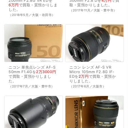
200mm
F2.8G
VR
EDを
300mm
F2.8
Dを
4万円
で
買
6万円
で
買取・質預かり
しま
取・質預かり
しました。
した。
（2017年11月／大阪・豊中市）
（2018年5月／大阪・吹田市）
ニコン
単焦点レンズ
AF-S
ニコン
レンズ
AF-S
VR
50mm
F1.4Gを
2万3000円
Micro
105mm
F2.8G
IF-
で
買取・質預かり
しまし
EDを
2万円
で
買取・質預か
た。
り
しました。
（2017年7月／大阪・豊中市）
（2017年6月／大阪市）