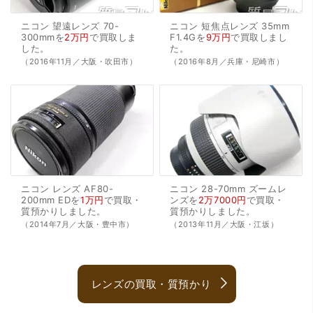
ニコン
望遠レンズ
70-
ニコン
短焦点レンズ
35mm
300mmを
2万円
で
買取
しま
F1.4Gを
9万円
で
買取
しまし
した。
た。
（2016年11月／大阪・吹田市）
（2016年8月／兵庫・尼崎市）
ニコン
レンズ
AF80-
ニコン
28-70mm
ズームレ
200mm
EDを
1万円
で
買取・
ンズを
2万7000円
で
買取・
質預かり
しました。
質預かり
しました。
（2014年7月／大阪・豊中市）
（2013年11月／大阪・江坂）
レンズの買取・質預かり