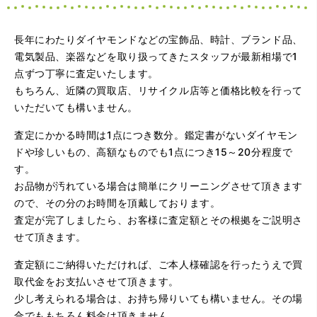
長年にわたりダイヤモンドなどの宝飾品、時計、ブランド品、
電気製品、楽器などを取り扱ってきたスタッフが最新相場で1
点ずつ丁寧に査定いたします。
もちろん、近隣の買取店、リサイクル店等と価格比較を行って
（大阪府大阪市）問い合わせから非常に分かり易く、安心
いただいても構いません。
して利用できた。また、思ったよりも高額だったので助か
りました。
査定にかかる時間は1点につき数分。鑑定書がないダイヤモン
ドや珍しいもの、高額なものでも1点につき15～20分程度で
す。
お品物が汚れている場合は簡単にクリーニングさせて頂きます
ので、その分のお時間を頂戴しております。
査定が完了しましたら、お客様に査定額とその根拠をご説明さ
せて頂きます。
査定額にご納得いただければ、ご本人様確認を行ったうえで買
（大阪府大阪市）とてもプロな鑑定士さんがいて的確にア
ドバイスや買取りを暖かい人柄で行ってくれます。 親切に
取代金をお支払いさせて頂きます。
なって頂いてありがとうございます! お店の雰囲気もやらし
少し考えられる場合は、お持ち帰りいても構いません。その場
さがなく、とても入ってゆっくりできる落ちついた敷居の
高いお店です。また鑑定士さんに会いたいです。
合でももちろん料金は頂きません。