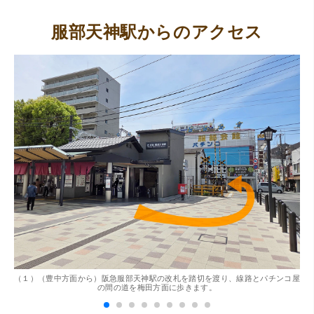
服部天神駅からのアクセス
（大阪府東大阪市）ネットを見て安心できるお店であると
感じて飛び込みで訪問。飛びこみにも関わらず、とても親
切、丁ねいな対応をして頂き、思っていた以上の信用でき
るお店でした。満足いく金額で買い取って頂きました。あ
りがとうございます。
。
（１）（豊中方面から）阪急服部天神駅の改札を踏切を渡り、線路とパチンコ屋
（
（兵庫県神戸市）別のお店でメール査定した際の1.5倍の金
の間の道を梅田方面に歩きます。
額を提示いただけたので即決しました。楽器も安心してお
任せできそうです!