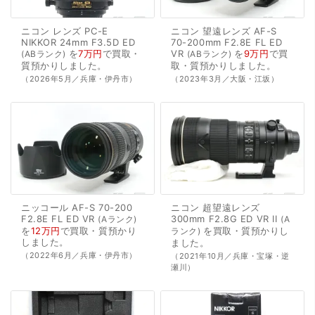
ニコン
レンズ
PC-E
ニコン
望遠レンズ
AF-S
NIKKOR
24mm
F3.5D
ED
70-200mm
F2.8E
FL
ED
を
7万円
で
買取・
VR
を
9万円
で
買
ABランク
ABランク
質預かり
しました。
取・質預かり
しました。
（2026年5月／兵庫・伊丹市）
（2023年3月／大阪・江坂）
ニッコール
AF-S
70-200
ニコン
超望遠レンズ
F2.8E
FL
ED
VR
300mm
F2.8G
ED
VR
II
Aランク
A
を
12万円
で
買取・質預かり
を
買取・質預かり
し
ランク
しました。
ました。
（2022年6月／兵庫・伊丹市）
（2021年10月／兵庫・宝塚・逆
瀬川）