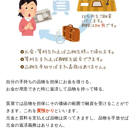
（大阪府寝屋川市）質屋さんは初めてて不安でしたが、他
店買い取りより高く思っていた以上の金額で大満足です。
説明もわかりやすく、優しい話し方の対応でとても良かっ
たです。
自分の手持ちの品物を担保にお金を借りる。
お金が用意できた時に返済して品物を持って帰る。
（大阪府堺市）電話対応の時からとても感じが良くて来店
質屋では品物を担保にその価値の範囲で融資を受けることがで
してもとても優しく、来て良かったです。これからこちら
でお世話になろうと思いました。ありがとうございまし
きます。これを
質預かり
といいます。
た。
元金と質料を支払えば品物は戻ってきますし、品物を手放せば
元金の返済義務はありません。