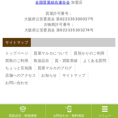
全国質屋組合連合会
加盟店
質屋許可番号：
大阪府公安委員会 第622335300027号
古物商許可番号：
大阪府公安委員会 第622335303274号
サイトマップ
トップページ
質屋マルカについて
質預かりのご利用
買取のご利用
取扱品目
質・買取実績
よくある質問
ちょっと豆知識
質屋マルカのブログ
店舗へのアクセス
お知らせ
サイトマップ
お問い合わせ
取扱品目
・相場価格
お問合わせ
・無料相談
メニュー