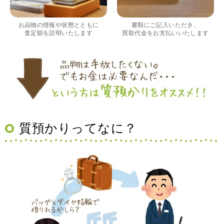
ムページの皆様の評価がとても良かったので、質屋自体初
めての利用でしたが、対応して頂きました担当の方もすご
く良かったです。 これから質屋をご利用される方は是非オ
お品物の情報や状態とともに
書類にご記入いただき、
ススメです。
査定額を説明いたします
買取代金をお支払いいたします
質預かりってなに？
（大阪府豊中市）買取査定の流れがとても丁寧でお話がし
やすくとても良い時間になりました!!満足出来る買取です。
本当に有難う御座います!!