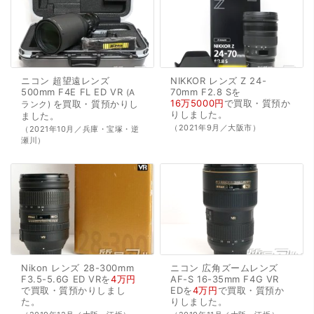
ニコン
超望遠レンズ
NIKKOR
レンズ
Z
24-
500mm
F4E
FL
ED
VR
70mm
F2.8
Sを
A
16万5000円
で
買取・質預か
を
買取・質預かり
し
ランク
り
しました。
ました。
（2021年9月／大阪市）
（2021年10月／兵庫・宝塚・逆
瀬川）
Nikon
レンズ
28-300mm
ニコン
広角ズームレンズ
F3.5-5.6G
ED
VRを
4万円
AF-S
16-35mm
F4G
VR
で
買取・質預かり
しまし
EDを
4万円
で
買取・質預か
た。
り
しました。