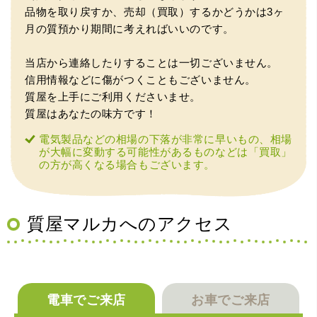
品物を取り戻すか、売却（買取）するかどうかは3ヶ
（大阪市東淀川区）出来るだけ安く買取られるのかな…?と
月の質預かり期間に考えればいいのです。
いう不安が最初は有りましたが、面倒な営業トークも一切
なく安心して任せられました。 ありがとうございます。
当店から連絡したりすることは一切ございません。
信用情報などに傷がつくこともございません。
質屋を上手にご利用くださいませ。
質屋はあなたの味方です！
電気製品などの相場の下落が非常に早いもの、相場
が大幅に変動する可能性があるものなどは「買取」
の方が高くなる場合もございます。
（兵庫県宝塚市）預かって頂くときに持っていた方の宝石
も見て頂く事が出き、購入した商品の価値をいろいろ教え
てもらえた事がとてもよかったです。親切な対応で、また
何かあった時にはこちらでお願いしたいと思いました。
質屋マルカへのアクセス
電車でご来店
お車でご来店