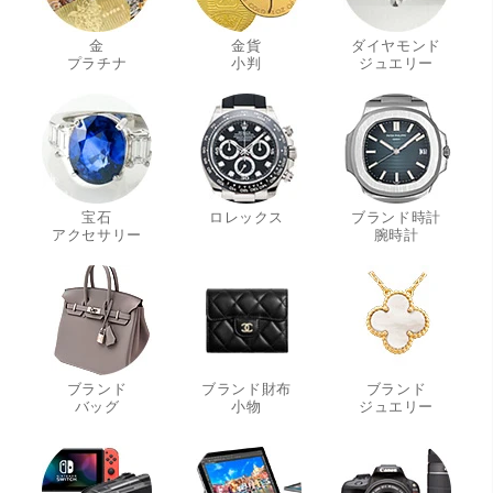
金
金貨
ダイヤモンド
・
・
・
プラチナ
小判
ジュエリー
宝石
ロレックス
ブランド時計
・
・
アクセサリー
腕時計
ブランド
ブランド財布
ブランド
・
・
・
バッグ
小物
ジュエリー