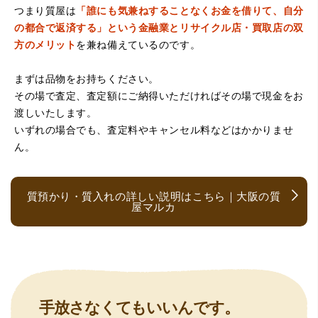
つまり質屋は
「誰にも気兼ねすることなくお金を借りて、自分
の都合で返済する」という金融業とリサイクル店・買取店の双
方のメリット
を兼ね備えているのです。
まずは品物をお持ちください。
その場で査定、査定額にご納得いただければその場で現金をお
（京都府亀岡市）他店舗にも行きましたが、対応の方があ
渡しいたします。
まりお売りしたくないと思ったので、やめました。こちら
は電話対応からも誠実な印象でしたので、こちらでお売り
いずれの場合でも、査定料やキャンセル料などはかかりませ
しようと思っておりました。この度はありがとうございま
ん。
す。
質預かり・質入れの詳しい説明はこちら｜大阪の質
屋マルカ
（大阪府大阪市）とても宝石に詳しく、また中古市場の仕
手放さなくてもいいんです。
組みもお教えいただけ嬉しかったです。鑑別も素早く驚き