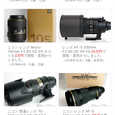
（2019年12月／大阪・江坂）
（2019年11月／大阪・江坂）
ニコン
レンズ
Micro
レンズ
AF-S
300mm
105mm
F2.8G
ED
VR
ホコ
F2.8G
ED
VR
IIを
24万円
で
リを
3万円
で
買取・質預かり
買取・質預かり
しました。
しました。
（2018年12月／大阪・吹田市）
（2019年4月／大阪・江坂）
ニコン
望遠レンズ
70-
ニコン
レンズ
AF-S