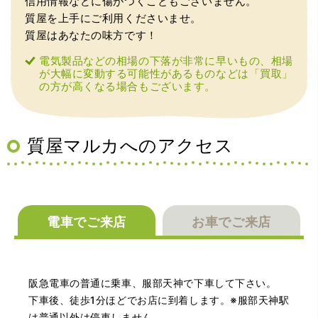
信用情報などに傷がつくこともございません。
質屋を上手にご利用くださいませ。
質屋はあなたの味方です！
電気製品などの相場の下落が非常に早いもの、相場
が大幅に変動する可能性があるものなどは「買取」
の方が高くなる場合もございます。
（兵庫県宝塚市）預かって頂くときに持っていた方の宝石
も見て頂く事が出き、購入した商品の価値をいろいろ教え
てもらえた事がとてもよかったです。親切な対応で、また
何かあった時にはこちらでお願いしたいと思いました。
質屋マルカへのアクセス
電車でご来店
お車でご来店
（大阪府池田市）とても親切で丁寧な対応に感激いたしま
阪急電車の普通に乗車、服部天神で下車して下さい。
した。質屋さんはわりと利用して(主に中古品の購入)慣れて
いましたが、今までの質屋さんとは全く違う、とても良い
下車後、徒歩1分ほどでお店に到着します。※服部天神駅
印象でした。何度でも伺いたくなりました。この度は、本
は普通以外は停車しません。