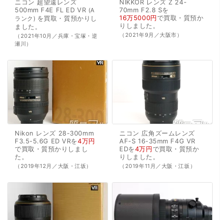
ニコン
超望遠レンズ
NIKKOR
レンズ
Z
24-
500mm
F4E
FL
ED
VR
70mm
F2.8
Sを
A
16万5000円
で
買取・質預か
を
買取・質預かり
し
ランク
り
しました。
ました。
（2021年9月／大阪市）
（2021年10月／兵庫・宝塚・逆
瀬川）
Nikon
レンズ
28-300mm
ニコン
広角ズームレンズ
F3.5-5.6G
ED
VRを
4万円
AF-S
16-35mm
F4G
VR
で
買取・質預かり
しまし
EDを
4万円
で
買取・質預か
た。
り
しました。
（2019年12月／大阪・江坂）
（2019年11月／大阪・江坂）