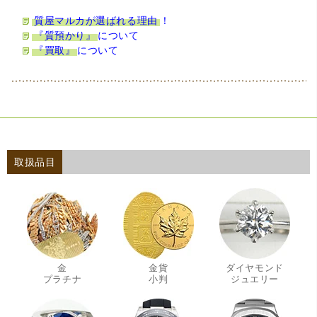
質屋マルカが選ばれる理由
！
『質預かり』
について
『買取』
について
取扱品目
金
金貨
ダイヤモンド
・
・
・
プラチナ
小判
ジュエリー