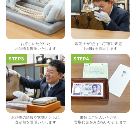
（大阪府大阪市）きれいにして頂いたうえで質入れ金額を
出していただいたのが初めてで感動しました。
お持ちいただいた
鑑定士が1点ずつ丁寧に査定、
お品物を確認いたします
お値段を算出します
（大阪府大阪市）すごく丁寧に対応して頂きました。 ホー
ムページの皆様の評価がとても良かったので、質屋自体初
めての利用でしたが、対応して頂きました担当の方もすご
く良かったです。 これから質屋をご利用される方は是非オ
お品物の情報や状態とともに
書類にご記入いただき、
ススメです。
査定額を説明いたします
買取代金をお支払いいたします