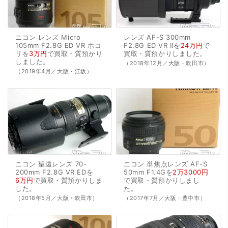
ニコン
レンズ
Micro
レンズ
AF-S
300mm
105mm
F2.8G
ED
VR
ホコ
F2.8G
ED
VR
IIを
24万円
で
リを
3万円
で
買取・質預かり
買取・質預かり
しました。
しました。
（2018年12月／大阪・吹田市）
（2019年4月／大阪・江坂）
ニコン
望遠レンズ
70-
ニコン
単焦点レンズ
AF-S
200mm
F2.8G
VR
EDを
50mm
F1.4Gを
2万3000円
6万円
で
買取・質預かり
しま
で
買取・質預かり
しまし
した。
た。
（2018年5月／大阪・吹田市）
（2017年7月／大阪・豊中市）