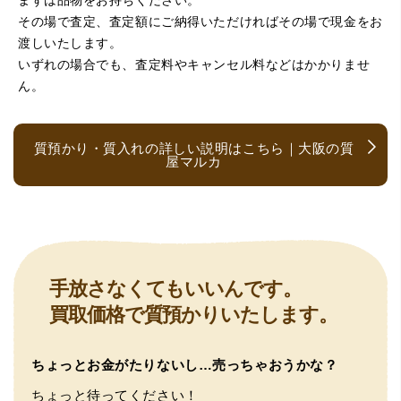
その場で査定、査定額にご納得いただければその場で現金をお
（京都府亀岡市）他店舗にも行きましたが、対応の方があ
渡しいたします。
まりお売りしたくないと思ったので、やめました。こちら
は電話対応からも誠実な印象でしたので、こちらでお売り
いずれの場合でも、査定料やキャンセル料などはかかりませ
しようと思っておりました。この度はありがとうございま
ん。
す。
質預かり・質入れの詳しい説明はこちら｜大阪の質
屋マルカ
（大阪府大阪市）とても宝石に詳しく、また中古市場の仕
手放さなくてもいいんです。
組みもお教えいただけ嬉しかったです。鑑別も素早く驚き
買取価格で質預かりいたします。
ました。宜しくお願いいたします。(楽器等、様々なジャン
ルに詳しいの流石の一言に尽きます)
ちょっとお金がたりないし…売っちゃおうかな？
ちょっと待ってください！