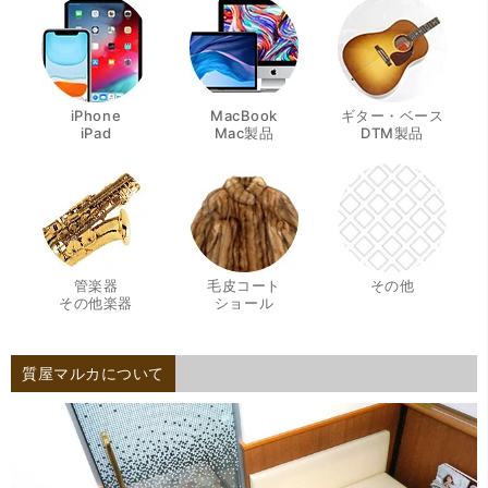
iPhone
MacBook
ギター・ベース
・
・
・
iPad
Mac製品
DTM製品
管楽器
毛皮コート
その他
・
・
その他楽器
ショール
質屋マルカについて