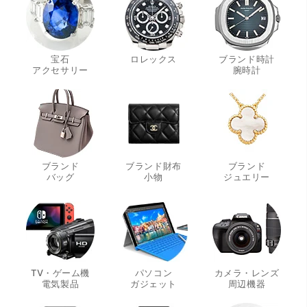
宝石
ロレックス
ブランド時計
・
・
アクセサリー
腕時計
ブランド
ブランド財布
ブランド
・
・
・
バッグ
小物
ジュエリー
TV・ゲーム機
パソコン
カメラ・レンズ
・
・
・
電気製品
ガジェット
周辺機器