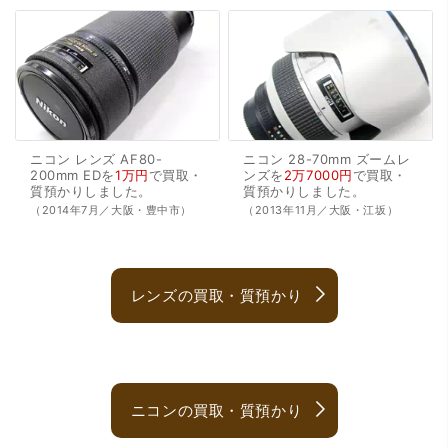
ニコン
レンズ
AF80-
ニコン
28-70mm
ズームレ
200mm
EDを
1万円
で
買取・
ンズを
2万7000円
で
買取・
質預かり
しました。
質預かり
しました。
（2014年7月／大阪・豊中市）
（2013年11月／大阪・江坂）
レンズの買取・質預かり
ニコンの買取・質預かり