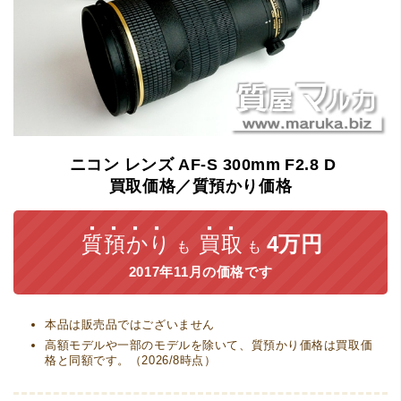
ニコン
レンズ
AF-S
300mm
F2.8
D
買取価格／質預かり価格
質預かり
買取
4万円
も
も
2017年11月の価格です
本品は販売品ではございません
高額モデルや一部のモデルを除いて、質預かり価格は買取価
格と同額です。（2026/8時点）