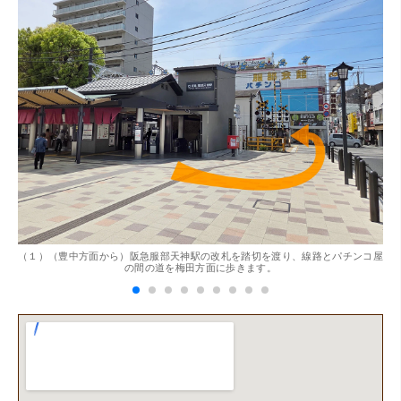
（大阪府東大阪市）ネットを見て安心できるお店であると
感じて飛び込みで訪問。飛びこみにも関わらず、とても親
切、丁ねいな対応をして頂き、思っていた以上の信用でき
るお店でした。満足いく金額で買い取って頂きました。あ
りがとうございます。
。
（１）（豊中方面から）阪急服部天神駅の改札を踏切を渡り、線路とパチンコ屋
（
（兵庫県神戸市）別のお店でメール査定した際の1.5倍の金
の間の道を梅田方面に歩きます。
額を提示いただけたので即決しました。楽器も安心してお
任せできそうです!