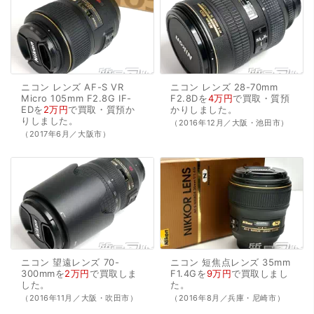
ニコン
レンズ
AF-S
VR
ニコン
レンズ
28-70mm
Micro
105mm
F2.8G
IF-
F2.8Dを
4万円
で
買取・質預
EDを
2万円
で
買取・質預か
かり
しました。
り
しました。
（2016年12月／大阪・池田市）
（2017年6月／大阪市）
ニコン
望遠レンズ
70-
ニコン
短焦点レンズ
35mm
300mmを
2万円
で
買取
しま
F1.4Gを
9万円
で
買取
しまし
した。
た。
（2016年11月／大阪・吹田市）
（2016年8月／兵庫・尼崎市）