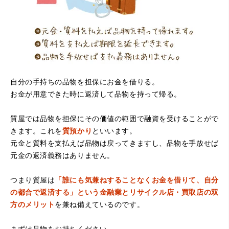
たです。
自分の手持ちの品物を担保にお金を借りる。
お金が用意できた時に返済して品物を持って帰る。
（大阪府堺市）電話対応の時からとても感じが良くて来店
質屋では品物を担保にその価値の範囲で融資を受けることがで
してもとても優しく、来て良かったです。これからこちら
でお世話になろうと思いました。ありがとうございまし
きます。これを
質預かり
といいます。
た。
元金と質料を支払えば品物は戻ってきますし、品物を手放せば
元金の返済義務はありません。
つまり質屋は
「誰にも気兼ねすることなくお金を借りて、自分
の都合で返済する」という金融業とリサイクル店・買取店の双
方のメリット
を兼ね備えているのです。
まずは品物をお持ちください。