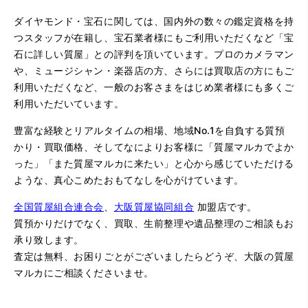
ダイヤモンド・宝石に関しては、国内外の数々の鑑定資格を持
つスタッフが在籍し、宝石業者様にもご利用いただくなど「宝
石に詳しい質屋」との評判を頂いています。プロのカメラマン
や、ミュージシャン・楽器店の方、さらには買取店の方にもご
利用いただくなど、一般のお客さまをはじめ業者様にも多くご
利用いただいています。
豊富な経験とリアルタイムの相場、地域No.1を自負する質預
かり・買取価格、そしてなによりお客様に「質屋マルカでよか
った」「また質屋マルカに来たい」と心から感じていただける
ような、真心こめたおもてなしを心がけています。
全国質屋組合連合会
、
大阪質屋協同組合
加盟店です。
質預かりだけでなく、買取、生前整理や遺品整理のご相談もお
承り致します。
査定は無料、お困りごとがございましたらどうぞ、大阪の質屋
マルカにご相談くださいませ。