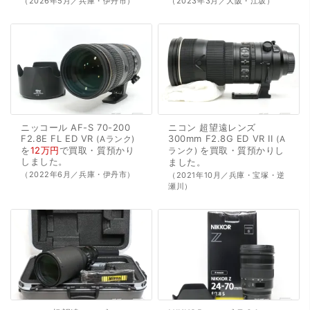
（2026年5月／兵庫・伊丹市）
（2023年3月／大阪・江坂）
ニッコール
AF-S
70-200
ニコン
超望遠レンズ
F2.8E
FL
ED
VR
300mm
F2.8G
ED
VR
II
Aランク
A
を
12万円
で
買取・質預かり
を
買取・質預かり
し
ランク
しました。
ました。
（2022年6月／兵庫・伊丹市）
（2021年10月／兵庫・宝塚・逆
瀬川）