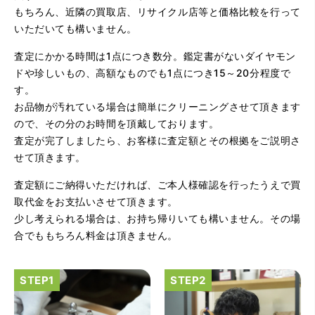
もちろん、近隣の買取店、リサイクル店等と価格比較を行って
（大阪府大阪市）問い合わせから非常に分かり易く、安心
いただいても構いません。
して利用できた。また、思ったよりも高額だったので助か
りました。
査定にかかる時間は1点につき数分。鑑定書がないダイヤモン
ドや珍しいもの、高額なものでも1点につき15～20分程度で
す。
お品物が汚れている場合は簡単にクリーニングさせて頂きます
ので、その分のお時間を頂戴しております。
査定が完了しましたら、お客様に査定額とその根拠をご説明さ
せて頂きます。
査定額にご納得いただければ、ご本人様確認を行ったうえで買
（大阪府大阪市）とてもプロな鑑定士さんがいて的確にア
ドバイスや買取りを暖かい人柄で行ってくれます。 親切に
取代金をお支払いさせて頂きます。
なって頂いてありがとうございます! お店の雰囲気もやらし
少し考えられる場合は、お持ち帰りいても構いません。その場
さがなく、とても入ってゆっくりできる落ちついた敷居の
高いお店です。また鑑定士さんに会いたいです。
合でももちろん料金は頂きません。