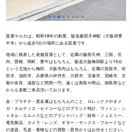
質屋マルカは、昭和18年の創業、阪急服部天神駅（大阪府豊
中市）から徒歩1分の場所にある質屋です。
地域に根差した老舗質屋として、近隣の服部天神、三国、庄
内、曽根、岡町、豊中はもちろん、阪急大阪梅田駅より15分
という立地から梅田、大阪市内はもちろん、近隣の箕面市、吹
田市、池田市、兵庫県の伊丹市、川西市、宝塚市、尼崎市、京
都や奈良、滋賀など関西一円、遠くは鳥取や岡山、徳島県など
からも多数ご来店頂いております。
金・プラチナ・貴金属はもちろんのこと、ロレックスやオメ
ガ・カルティエ・セイコーなどのブランド時計、ヴィトン・シ
ャネル・エルメスなどのブランドバッグ・財布・ジュエリー、
電気製品、カメラ・レンズ、ギター・サックス・フルートなど
の楽器、毛皮・着物などの買取・質預かりはお任せください。