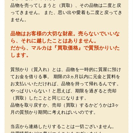
品物を売ってしまうと（買取）、その品物は二度と戻
ってきません。
また、思い出や愛着も二度と戻ってき
ません。
品物はお客様の大切な財産。
売らないでいいな
（大阪府門真市）他店ではメール見積もりの時点で数千
ら、それに越したことはありません。
円〜1万程度の見積もりでしたが、こちらのメールでの見積
だから、マルカは『買取価格』で質預かりいた
もりは倍以上ちがうので利用させて頂きました。 対応も丁
寧で良かったです。
します。
質預かり（質入れ）とは、品物を一時的に質屋に預け
てお金を借りる事。
期限の3ヵ月以内に元金と質料を
お支払いいただければ、品物を持って帰れるんです。
やっぱりいらない！と思えば、期限を過ぎると売却
（買取）したことと同じになります。
品物を取り戻すか、売却（買取）するかどうかは3ヶ
（大阪市東淀川区）出来るだけ安く買取られるのかな…?と
月の質預かり期間に考えればいいのです。
いう不安が最初は有りましたが、面倒な営業トークも一切
なく安心して任せられました。 ありがとうございます。
当店から連絡したりすることは一切ございません。