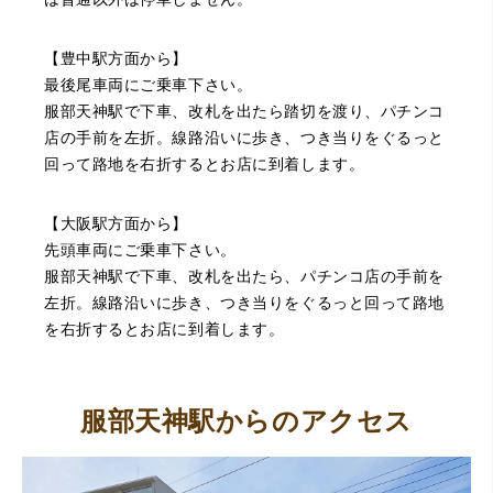
当にありがとうございました。
【豊中駅方面から】
最後尾車両にご乗車下さい。
服部天神駅で下車、改札を出たら踏切を渡り、パチンコ
店の手前を左折。線路沿いに歩き、つき当りをぐるっと
回って路地を右折するとお店に到着します。
（豊中市西泉丘）初めて利用しましたが、とても親切丁寧
【大阪駅方面から】
に査定をして頂き思いもよらない価格をいただきました。
正直他店の倍以上で驚きました。また機会があれば利用し
先頭車両にご乗車下さい。
ます。
服部天神駅で下車、改札を出たら、パチンコ店の手前を
左折。線路沿いに歩き、つき当りをぐるっと回って路地
を右折するとお店に到着します。
服部天神駅からのアクセス