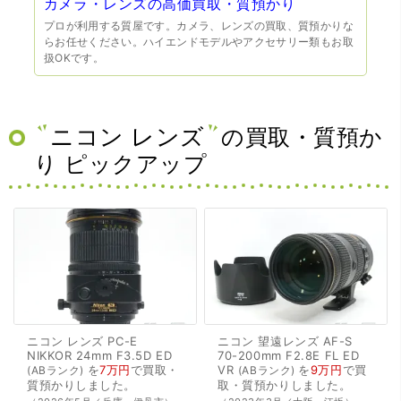
カメラ・レンズの高価買取・質預かり
プロが利用する質屋です。カメラ、レンズの買取、質預かりな
らお任せください。ハイエンドモデルやアクセサリー類もお取
扱OKです。
ニコン レンズ
の買取・質預か
り ピックアップ
ニコン
レンズ
PC-E
ニコン
望遠レンズ
AF-S
NIKKOR
24mm
F3.5D
ED
70-200mm
F2.8E
FL
ED
を
7万円
で
買取・
VR
を
9万円
で
買
ABランク
ABランク
質預かり
しました。
取・質預かり
しました。