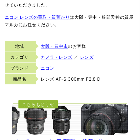
せていただきました。
ニコン レンズの買取・質預かり
は大阪・豊中・服部天神の質屋
マルカにお任せください。
地域
大阪・豊中市
のお客様
カテゴリ
カメラ・レンズ
／
レンズ
ブランド
ニコン
商品名
レンズ AF-S 300mm F2.8 D