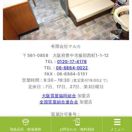
有限会社マルカ
〒561-0858 大阪府豊中市服部西町1-1-12
TEL :
0120-17-4178
TEL：
06-6864-0022
FAX：06-6864-5151
営業時間：9:30～19:30
（査定受付19:00まで）
定休日：7日、17日、27日、第3日曜日
大阪質屋協同組合
加盟店
全国質屋組合連合会
加盟店
質屋許可番号：
大阪府公安委員会 第622335300027号
古物商許可番号：
取扱品目
・相場価格
お問合わせ
・無料相談
メニュー