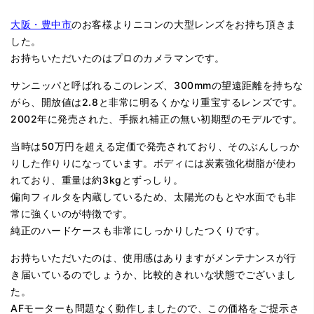
大阪・豊中市
のお客様よりニコンの大型レンズをお持ち頂きま
した。
お持ちいただいたのはプロのカメラマンです。
サンニッパと呼ばれるこのレンズ、300mmの望遠距離を持ちな
がら、開放値は2.8と非常に明るくかなり重宝するレンズです。
2002年に発売された、手振れ補正の無い初期型のモデルです。
当時は50万円を超える定価で発売されており、そのぶんしっか
りした作りりになっています。ボディには炭素強化樹脂が使わ
れており、重量は約3kgとずっしり。
偏向フィルタを内蔵しているため、太陽光のもとや水面でも非
常に強くいのが特徴です。
純正のハードケースも非常にしっかりしたつくりです。
お持ちいただいたのは、使用感はありますがメンテナンスが行
き届いているのでしょうか、比較的きれいな状態でございまし
た。
AFモーターも問題なく動作しましたので、この価格をご提示さ