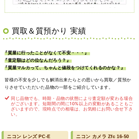
（兵庫県神戸市）ネットの口コミを見て神戸から来店。天
王寺、梅田の有名買取店を4店巡りましたがマルカさんが一
番高く査定して下さり、ダイヤを買い取っていただくなら
マルカさんだと決定しました。ありがとうございました。
買取＆質預かり 実績
『質屋に行ったことがなくて不安・・・』
『査定額はどの位なんだろう？』
『質屋マルカって、ちゃんと値段をつけてくれるのかな？』
皆様の不安を少しでも解消出来たらとの思いから買取／質預か
りさせていただいた品物の一部をご紹介しています。
（大阪府大阪市）問い合わせから非常に分かり易く、安心
して利用できた。また、思ったよりも高額だったので助か
同じ品物でも、時期・品物の状態により査定額が変わる場合
りました。
がございます。短期間の間に10%以上の変動があることもご
ざいますので、現時点での相場は、お気軽にお問い合せ下さ
い。
ニコン
レンズ
PC-E
ニコン
カメラ
Zfc
16-50