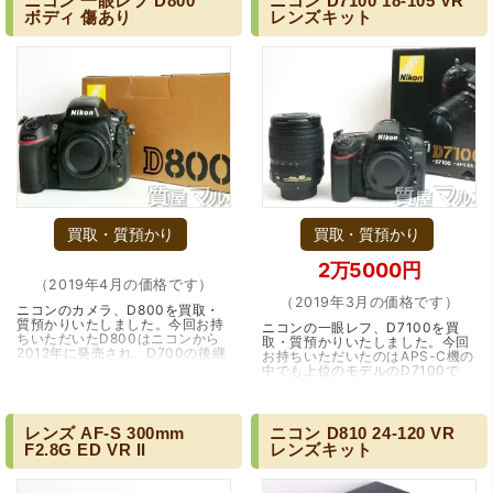
ニコン
一眼レフ
D800
ニコン
D7100
18-105
VR
ボディ
傷あり
レンズキット
買取・質預かり
買取・質預かり
2万5000円
（2019年4月の価格です）
（2019年3月の価格です）
ニコンのカメラ、D800を買取・
質預かりいたしました。今回お持
ニコンの一眼レフ、D7100を買
ちいただいたD800はニコンから
取・質預かりいたしました。今回
2012年に発売され、D700の後継
お持ちいただいたのはAPS-C機の
機ではなくフルモデルチェンジと
中でも上位のモデルのD7100で
いうポジショニングを持つモデル
す。2410万画素、ローパスフィル
です。FXフォーマット …（大阪
ターレスにより高い描写力があ
市）
り、強力なAF機能も相…（兵庫・
伊丹市）
レンズ
AF-S
300mm
ニコン
D810
24-120
VR
F2.8G
ED
VR
II
レンズキット