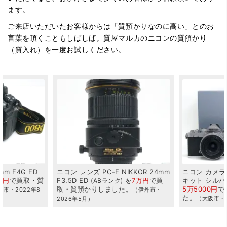
ます。
ご来店いただいたお客様からは「質預かりなのに高い」とのお
言葉を頂くこともしばしば。質屋マルカのニコンの質預かり
（質入れ）を一度お試しください。
IKKOR
24mm
ニコン
カメラ
Zfc
16-50
VR
レンズ
ニコン
カメラ
を
7万円
で
買
キット
シルバー
を
を
38万円
Aランク
品
。
5万5000円
で
買取・質預かり
しまし
（伊丹市・
（大阪市・2025
た。
（大阪市・2026年1月）