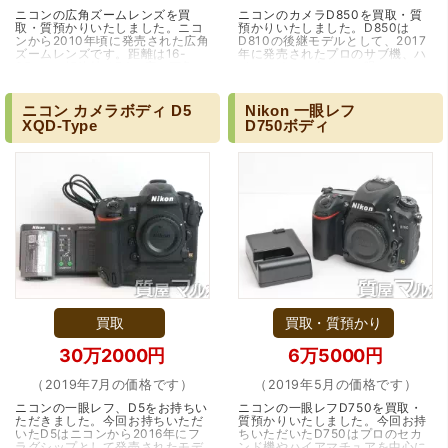
ニコンの広角ズームレンズを買
ニコンのカメラD850を買取・質
取・質預かりいたしました。ニコ
預かりいたしました。D850は
ンから2010年頃に発売された広角
D810の後継モデルとして、2017
ズームレンズです。距離は16-
年に発売されたプロのサブ機、ハ
35mm、解放値はF4と広い画角の
イアマチュア向けの一眼レフカメ
端々まで綺麗に撮影でき、ポート
ラです。D810を凌駕する性能
レートから風景まで幅…（大阪・
で、有効画素数はなんと4…（大
江坂）
阪・吹田市）
ニコン
カメラボディ
D5
Nikon
一眼レフ
XQD-Type
D750ボディ
買取
買取・質預かり
30万2000円
6万5000円
（2019年7月の価格です）
（2019年5月の価格です）
ニコンの一眼レフ、D5をお持ちい
ニコンの一眼レフD750を買取・
ただきました。今回お持ちいただ
質預かりいたしました。今回お持
いたD5はニコンから2016年にフ
ちいただいたD750はプロのセカ
ラグシップとして発売されたモデ
ンド機やハイアマチュアを中心に