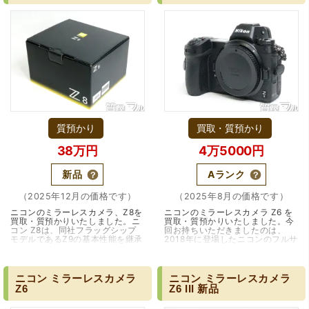
（大阪府大阪市）すごく丁寧に対応して頂きました。 ホー
ムページの皆様の評価がとても良かったので、質屋自体初
めての利用でしたが、対応して頂きました担当の方もすご
く良かったです。 これから質屋をご利用される方は是非オ
質預かり
買取・質預かり
ススメです。
38万円
4万5000円
新品
Aランク
（2025年12月の価格です）
（2025年8月の価格です）
ニコンのミラーレスカメラ、Z8を
ニコンのミラーレスカメラ Z6 を
買取・質預かりいたしました。ニ
買取・質預かりいたしました。今
コン Z8は、同社フラッグシップ
回お持ちいただきましたのは、
モデルであるZ9の基本性能を継承
2018年に登場したニコンのフルサ
しつつ、よりコンパクトなボディ
イズミラーレスカメラ「Z6」で
にまとめた高性能ミラーレスカメ
す。ニコンが本格的にミラーレス
ラとして登場しま…（大阪市）
市場へ参入する…（大阪・箕面
市）
ニコン
ミラーレスカメラ
ニコン
ミラーレスカメラ
（大阪府豊中市）買取査定の流れがとても丁寧でお話がし
Z6
Z6
III
新品
やすくとても良い時間になりました!!満足出来る買取です。
本当に有難う御座います!!