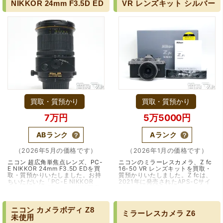
NIKKOR
24mm
F3.5D
ED
VR
レンズキット
シルバー
（大阪府大阪市）とてもプロな鑑定士さんがいて的確にア
ドバイスや買取りを暖かい人柄で行ってくれます。 親切に
なって頂いてありがとうございます! お店の雰囲気もやらし
さがなく、とても入ってゆっくりできる落ちついた敷居の
高いお店です。また鑑定士さんに会いたいです。
買取・質預かり
買取・質預かり
7万円
5万5000円
ABランク
Aランク
（2026年5月の価格です）
（2026年1月の価格です）
ニコン 超広角単焦点レンズ、PC-
ニコンのミラーレスカメラ、Z fc
E NIKKOR 24mm F3.5D EDを買
16-50 VR レンズキットを買取・
（大阪府大阪市）きれいにして頂いたうえで質入れ金額を
取・質預かりいたしました。お持
質預かりいたしました。Z fcは、
出していただいたのが初めてで感動しました。
ちいただいた「PC-E NIKKOR
2021年に発売されたAPS-Cサイ
24mm F3.5D ED」は、建築写真
ズセンサー搭載のミラーレスカメ
や風景撮影向けに開発されたパー
ラで、ニコンZシリーズの中でも
スペクティブコントロールレ…
デザイン性を重視し…（大阪市）
（兵庫・伊丹市）
ニコン
カメラボディ
Z8
ミラーレスカメラ
Z6
未使用