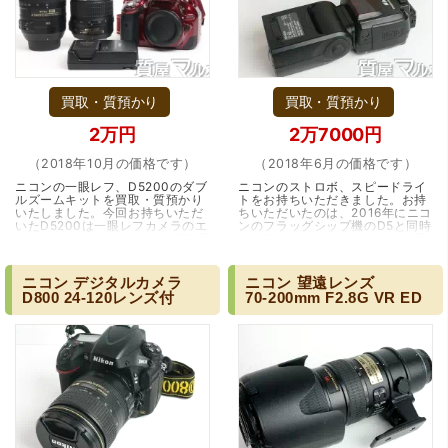
買取・質預かり
買取・質預かり
2万円
2万7000円
（2018年10月の価格です）
（2018年6月の価格です）
ニコンの一眼レフ、D5200のダブ
ニコンのストロボ、スピードライ
ルズームキットを買取・質預かり
トをお持ちいただきました。お持
いたしました。今回お持ちいただ
ちいただいたのは、2016年にニコ
いたD5200は一眼レフカメラのエ
ンのフラッグシップ機のD5と同時
ントリーモデルです。2410万画質
に発売され、ニコンストロボの最
のCMOSセンサーから撮られる画
高峰と呼ばれるSB-5000です。
像は入門機とはいえ…（大阪・箕
それまでの最新機…（兵庫・川西
面市）
市・雲雀丘花屋敷）
ニコン
デジタルカメラ
ニコン
望遠レンズ
D800
24-120レンズ付
70-200mm
F2.8G
VR
ED