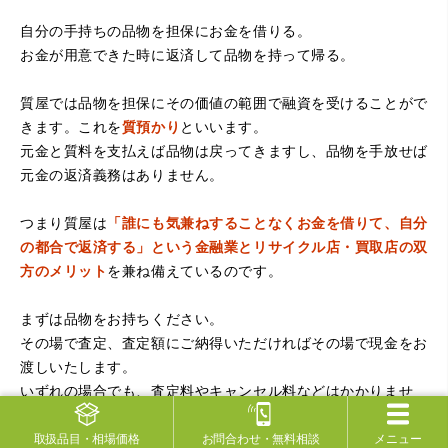
自分の手持ちの品物を担保にお金を借りる。
お金が用意できた時に返済して品物を持って帰る。
質屋では品物を担保にその価値の範囲で融資を受けることがで
きます。これを
質預かり
といいます。
元金と質料を支払えば品物は戻ってきますし、品物を手放せば
元金の返済義務はありません。
つまり質屋は
「誰にも気兼ねすることなくお金を借りて、自分
の都合で返済する」という金融業とリサイクル店・買取店の双
方のメリット
を兼ね備えているのです。
まずは品物をお持ちください。
その場で査定、査定額にご納得いただければその場で現金をお
渡しいたします。
いずれの場合でも、査定料やキャンセル料などはかかりませ
ん。
取扱品目
・相場価格
お問合わせ
・無料相談
メニュー