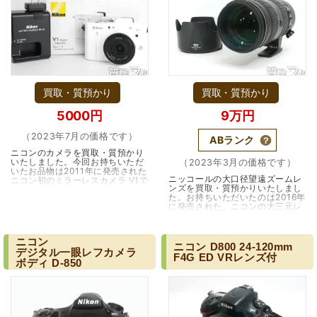
（大阪府大阪市）とても宝石に詳しく、また中古市場の仕
買取・質預かり
買取・質預かり
組みもお教えいただけ嬉しかったです。鑑別も素早く驚き
ました。宜しくお願いいたします。(楽器等、様々なジャン
5000円
9万円
ルに詳しいの流石の一言に尽きます)
（2023年7月の価格です）
ABランク
ニコンのカメラを買取・質預かり
いたしました。今回お持ちいただ
（2023年3月の価格です）
いたお品物は2011年に発売された
ニッコールの大口径望遠ズームレ
ニコン初のミラーレスカメラ V1で
ンズを買取・質預かりいたしまし
す。名前の由来となったセンサー
た。お持ちいただいたのは2016年
サイズ1インチからNikon 1 (ニコ
に発売された、ニコンの大三元レ
ワン)シ…（大阪市）
ンズの一つ。AF-S NIKKOR 70-
200mm f/2.8E FL ED VRです。
一眼レフのユー…（大阪・江坂）
ニコン
ニコン
D800
24-120mm
デジタル一眼レフカメラ
F4G
ED
VRレンズ付
ボディ
D-850
（大阪府門真市）他店ではメール見積もりの時点で数千
円〜1万程度の見積もりでしたが、こちらのメールでの見積
もりは倍以上ちがうので利用させて頂きました。 対応も丁
寧で良かったです。