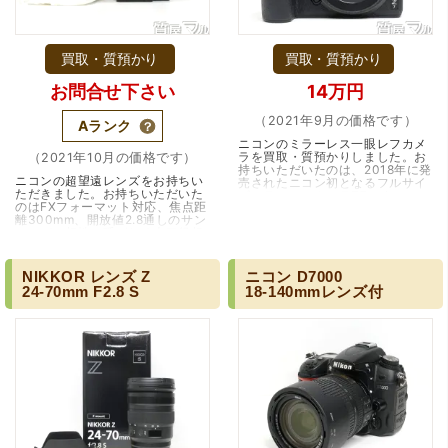
買取・質預かり
買取・質預かり
お問合せ下さい
14万円
（兵庫県神戸市）別のお店でメール査定した際の1.5倍の金
額を提示いただけたので即決しました。楽器も安心してお
（2021年9月の価格です）
Aランク
任せできそうです!
ニコンのミラーレス一眼レフカメ
ラを買取・質預かりしました。お
（2021年10月の価格です）
持ちいただいたのは、2018年に発
ニコンの超望遠レンズをお持ちい
売されたニコン初となるフルサイ
ただきました。お持ちいただいた
ズミラーレスカメラZ7です。
のはFXフォーマット対応、焦点距
2018年はキャノンのフルサイズミ
離300mm、開放値2.8通しのサン
ラーレスカメラE…（大阪市）
ニッパの相性で呼ばれる大口径超
望遠レンズです。2010年発売のモ
デルながら、…（兵庫・宝塚・逆
瀬川）
NIKKOR
レンズ
Z
ニコン
D7000
24-70mm
F2.8
S
18-140mmレンズ付
（大阪府大阪市）丁寧に査定していただいたうえ、商品保
管に関する知識も教えて頂けました。戻ってきた際には教
えていただいた通りに保管してみようと思います。