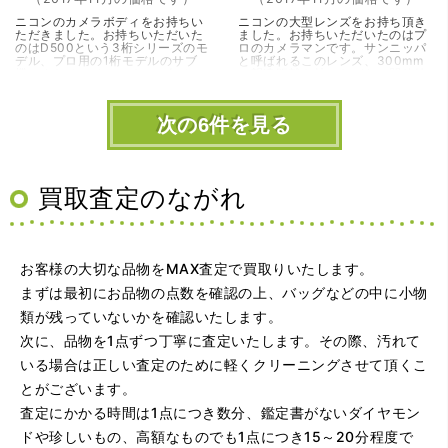
ニコンのカメラボディをお持ちい
ニコンの大型レンズをお持ち頂き
ただきました。お持ちいただいた
ました。お持ちいただいたのはプ
のはD500という3桁シリーズのモ
ロのカメラマンです。サンニッパ
デル、プロ用の1桁モデルのサブ
と呼ばれるこのレンズ、300mm
機、またはハイアマチュア向けと
の望遠距離を持ちながら、開放値
いう位置づけのモデルです。DXフ
は2.8と非常に明るくかなり重宝す
ォーマットとい…（大阪市）
るレンズです。2…（大阪・豊中
市）
次の6件を見る
買取査定のながれ
お客様の大切な品物をMAX査定で買取りいたします。
まずは最初にお品物の点数を確認の上、バッグなどの中に小物
類が残っていないかを確認いたします。
次に、品物を1点ずつ丁寧に査定いたします。その際、汚れて
いる場合は正しい査定のために軽くクリーニングさせて頂くこ
とがございます。
査定にかかる時間は1点につき数分、鑑定書がないダイヤモン
ドや珍しいもの、高額なものでも1点につき15～20分程度で