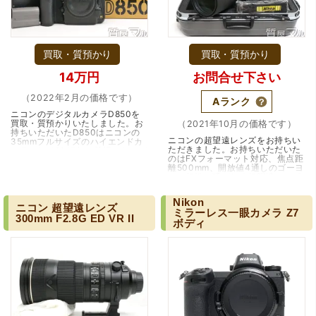
（豊中市西泉丘）初めて利用しましたが、とても親切丁寧
に査定をして頂き思いもよらない価格をいただきました。
正直他店の倍以上で驚きました。また機会があれば利用し
ます。
買取・質預かり
買取・質預かり
14万円
お問合せ下さい
（2022年2月の価格です）
Aランク
ニコンのデジタルカメラD850を
買取・質預かりいたしました。お
（2021年10月の価格です）
持ちいただいたD850はニコンの
ニコンの超望遠レンズをお持ちい
35mmフルサイズのハイエンドカ
ただきました。お持ちいただいた
メラとして2017年に登場したモデ
のはFXフォーマット対応、焦点距
ルです。高画質、高速を実現した
離500mm、開放値4通しのゴーヨ
機種として、発売…（兵庫・西宮/
ンの相性で呼ばれる超望遠レンズ
神戸市）
（大阪府東大阪市）ネットを見て安心できるお店であると
です。2015年発売モデルで、発売
時点で同等の…（兵庫・宝塚・逆
感じて飛び込みで訪問。飛びこみにも関わらず、とても親
Nikon
瀬川）
ニコン
超望遠レンズ
切、丁ねいな対応をして頂き、思っていた以上の信用でき
ミラーレス一眼カメラ
Z7
300mm
F2.8G
ED
VR
II
るお店でした。満足いく金額で買い取って頂きました。あ
ボディ
りがとうございます。