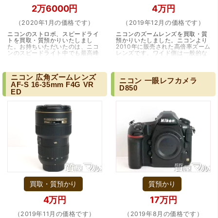
2万6000円
4万円
（2020年1月の価格です）
（2019年12月の価格です）
ニコンのストロボ、スピードライ
ニコンのズームレンズを買取・質
トを買取・質預かりいたしまし
預かりいたしました。ニコンより
た。お持ちいただいたのは、ニコ
2010年に販売された高倍率ズーム
ンのスピードライト中でも最高峰
レンズです。ワイド側は一般的な
のSB-5000です。SB-910の後継
28mmですがテレ側は300?と、性
機に当たるモデルです。カメラの
能の高いズームレンズでございま
測光をベースにカ…（兵庫・伊丹
す。10年前…（大阪・江坂）
ニコン
広角ズームレンズ
市）
ニコン
一眼レフカメラ
AF-S
16-35mm
F4G
VR
D850
ED
買取・質預かり
質預かり
4万円
17万円
（2019年11月の価格です）
（2019年8月の価格です）