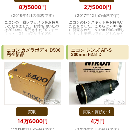
8万5000円
2万5000円
（2018年4月の価格です）
（2017年12月の価格です）
ニコンの一眼レフカメラをお持ち
ニコンのレンズキットをお持ちい
いただきました。お持ち頂いたの
ただきました。こちらは2009年
は2014年に発売されたFXフォー
に発売された、Nikon D90の新し
マット、35mmフルサイズの
いキットモデルです。どちらかと
D750です。カメラのポジション
いえば、エントリーモデルに位置
としては、プロのセカンド機、ま
するカメラですが、やはりコンデ
たはハイアマチュア向け…（大
ジに比べると格段…（大阪・池田
阪・吹田市）
市）
ニコン
カメラボディ
D500
ニコン
レンズ
AF-S
完全新品
300mm
F2.8
D
買取
買取・質預かり
14万6000円
4万円
（2017年11月の価格です）
（2017年11月の価格です）