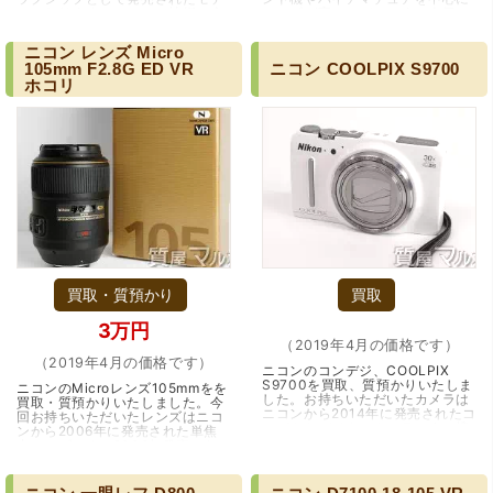
ルになります。ニコンの技術の全
ニーズが高いモデルです。人気の
てをつぎ込んで作られた最高傑
一つにプロフェッショナルモデル
作。まさに、…（大阪市）
に引けを取らな…（大阪・池田
ニコン
レンズ
Micro
市）
105mm
F2.8G
ED
VR
ニコン
COOLPIX
S9700
ホコリ
買取・質預かり
買取
3万円
（2019年4月の価格です）
（2019年4月の価格です）
ニコンのコンデジ、COOLPIX
S9700を買取、質預かりいたしま
ニコンのMicroレンズ105mmをを
した。お持ちいただいたカメラは
買取・質預かりいたしました。今
ニコンから2014年に発売されたコ
回お持ちいただいたレンズはニコ
ンパクトデジタルカメラです。携
ンから2006年に発売された単焦
帯に便利な手のひらサイズ、しか
点レンズです。2006年発売から
も重さはわずか230g、…（大阪・
かなり経っていますがそれでも性
豊中市）
能と非常に強い描画力…（大阪・
江坂）