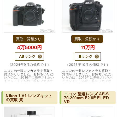
（大阪府堺市）電話対応の時からとても感じが良くて来店
してもとても優しく、来て良かったです。これからこちら
でお世話になろうと思いました。ありがとうございまし
た。
買取・質預かり
買取・質預かり
4万5000円
11万円
ABランク
Bランク
（2024年9月の価格です）
（2023年10月の価格です）
ニコンの一眼レフカメラを買取・
ニコンの一眼レフカメラを買取・
質預かりしました。お持ちいただ
質預かりしました。お持ちいただ
（京都府亀岡市）他店舗にも行きましたが、対応の方があ
いたのは、2016年に発売されたハ
いたのは、2016年に発売されたハ
まりお売りしたくないと思ったので、やめました。こちら
イエンドモデルの一眼レフカメラ
イエンドモデルの一眼レフカメラ
D500です。当時のフラッグシッ
D5です。Nikon D5は、2016年に
は電話対応からも誠実な印象でしたので、こちらでお売り
プモデルだけあり、プロ、アマチ
登場したプロフェッショナル向け
しようと思っておりました。この度はありがとうございま
ュア上級者…（兵庫・宝塚・逆瀬
のフルフレ…（兵庫・伊丹市）
す。
ニコン
望遠レンズ
AF-S
川）
Nikon
1
V1
レンズキット
70-200mm
F2.8E
FL
ED
の買取
質
VR