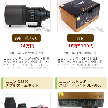
買取・質預かり
買取
24万円
18万5000円
（2018年12月の価格です）
（2018年11月の価格です）
ニコンの大型レンズを買取・質預
ニコンのカメラ、D810を買取・
かりいたしました。今回お持ちい
質預かりいたしました。今回お持
ただいたレンズはプロ、ハイアマ
ちいただいたD810は2014年にニ
チュアが使用する望遠単焦点のレ
コンからD800とD800Eの後継機
ンズになります。俗にサンニッパ
として発売されたモデルで、両機
と呼ばれるニコンの極上レンズで
の改善点を踏まえて、更に高性能
す。重量は…（大阪・吹田市）
な機体として登場したの…（大阪
市）
ニコン
D5200
ニコン
ストロボ
ダブルズームキット
スピードライト
SB-5000