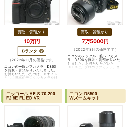
買取・質預かり
買取・質預かり
10万円
7万5000円
（2022年8月の価格です）
（大阪市東淀川区）出来るだけ安く買取られるのかな…?と
Bランク
いう不安が最初は有りましたが、面倒な営業トークも一切
ニコンのデジタル一眼レフカメ
なく安心して任せられました。 ありがとうございます。
ラ、D800を買取・質預かりいた
（2022年11月の価格です）
しました。お持ちいただいた
ニコンの一眼レフカメラ、D850
D800は、プロのサブカメラ、ま
を買取・質預かりいたしました。
たはハイアマチュア向けのカメラ
お持ちいただいたのは、キヤノン
として2012年に発売されたモデル
と共に日本のデジタルカメラをけ
です。フルサイズ規格…（大阪・
ん引してきたニコンの一眼レフカ
吹田市）
メラD850です。2017年にプロの
サブ機、ハイア…（兵庫・伊丹
市）
ニッコール
AF-S
70-200
ニコン
D5500
F2.8E
FL
ED
VR
Wズームキット
（兵庫県宝塚市）預かって頂くときに持っていた方の宝石
も見て頂く事が出き、購入した商品の価値をいろいろ教え
てもらえた事がとてもよかったです。親切な対応で、また