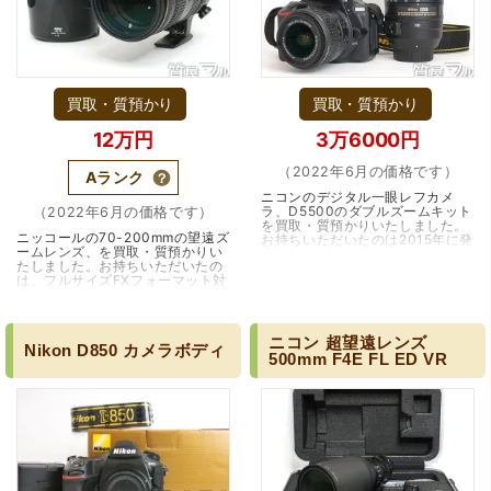
何かあった時にはこちらでお願いしたいと思いました。
買取・質預かり
買取・質預かり
12万円
3万6000円
（2022年6月の価格です）
Aランク
ニコンのデジタル一眼レフカメ
（大阪府池田市）とても親切で丁寧な対応に感激いたしま
ラ、D5500のダブルズームキット
（2022年6月の価格です）
を買取・質預かりいたしました。
した。質屋さんはわりと利用して(主に中古品の購入)慣れて
ニッコールの70-200mmの望遠ズ
お持ちいただいたのは2015年に発
いましたが、今までの質屋さんとは全く違う、とても良い
ームレンズ、を買取・質預かりい
売されたニコンのエントリーモデ
印象でした。何度でも伺いたくなりました。この度は、本
たしました。お持ちいただいたの
ル、D5500です。エントリーモデ
は、フルサイズFXフォーマット対
当にありがとうございました。
ルと言ってもち…（兵庫・川西
応の大口径レンズ、AF-S 70-
市・雲雀丘花屋敷）
200mm F2.8E FL ED VRです。全
域を通して開放F値2.…（兵庫・伊
丹市）
ニコン
超望遠レンズ
Nikon
D850
カメラボディ
500mm
F4E
FL
ED
VR