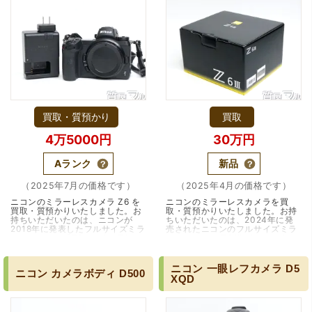
買取・質預かり
買取
4万5000円
30万円
（大阪府寝屋川市）質屋さんは初めてて不安でしたが、他
店買い取りより高く思っていた以上の金額で大満足です。
Aランク
新品
説明もわかりやすく、優しい話し方の対応でとても良かっ
たです。
（2025年7月の価格です）
（2025年4月の価格です）
ニコンのミラーレスカメラ Z6 を
ニコンのミラーレスカメラを買
買取・質預かりいたしました。お
取・質預かりいたしました。お持
持ちいただいたのは、ニコンが
ちいただいたのは、2024年に発
2018年に発表したフルサイズミラ
売されたニコンのフルサイズミラ
ーレスカメラ「Z6」です。Z6
ーレスカメラ Z6 III ボディです。
は、ニコンが本格的にミラーレス
今回お持ちいただきました。ニコ
市場へ参入するに…（兵庫・伊丹
ンのミラー…（兵庫・宝塚・逆瀬
市）
川）
ニコン
一眼レフカメラ
D5
ニコン
カメラボディ
D500
XQD