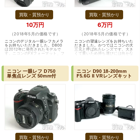
買取・質預かり
買取・質預かり
10万円
6万円
（2018年5月の価格です）
（2018年5月の価格です）
ニコンのデジタル一眼レフカメラ
ニコンの望遠レンズをお持ちいた
をお持ちいただきました。D800
だきました。かつてはニコンの大
は2012年に発売されたモデルで
三元と呼ばれたレンズです。大き
す。ニコンのFXフォーマット、フ
くて重いため持ち運びには向かな
ルサイズイメージセンサーを搭載
い、FXフォーマットで周辺光量が
し、当時としては画期的な約
落ちるなどの問題点はございます
3630万画素を搭載して…（兵庫・
が、70-200mm…（大阪・吹田
伊丹市）
市）
ニコン
一眼レフ
D750
ニコン
D90
18-200mm
単焦点レンズ
50mm付
F5.6G
II
VRレンズキット
買取・質預かり
買取・質預かり