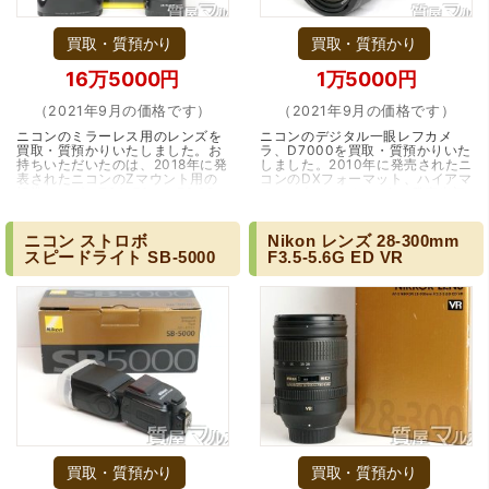
買取・質預かり
買取・質預かり
16万5000円
1万5000円
（2021年9月の価格です）
（2021年9月の価格です）
ニコンのミラーレス用のレンズを
ニコンのデジタル一眼レフカメ
買取・質預かりいたしました。お
ラ、D7000を買取・質預かりいた
（大阪府池田市）丁寧に説明して頂き思っていたよりの金
持ちいただいたのは、2018年に発
しました。2010年に発売されたニ
額でした。一旦持ち帰りましたが、良い金額だったので買
表されたニコンのZマウント用の
コンのDXフォーマット、ハイアマ
取して頂きました。又、機会あれば是非利用したいです。
標準レンズ、Z24-70mm F2.8S
チュア向けモデルです。発売当初
です。24-70mといえば従来から
はD300Sの下位モデルとはいえ、
大三元とも呼ばれる…（大阪市）
ダブルスロット、視…（大阪・箕
面市）
ニコン
ストロボ
Nikon
レンズ
28-300mm
スピードライト
SB-5000
F3.5-5.6G
ED
VR
買取・質預かり
買取・質預かり