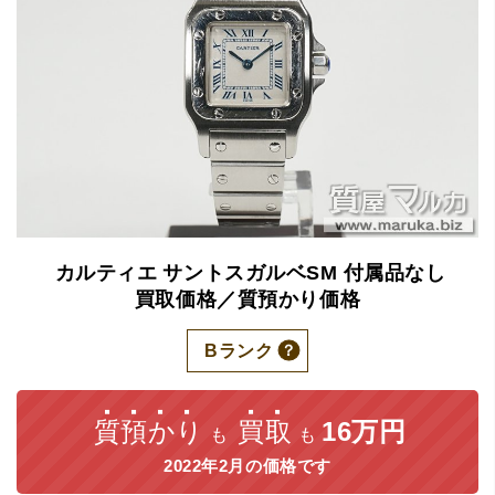
カルティエ
サントスガルベSM
付属品なし
買取価格／質預かり価格
Bランク
質預かり
買取
16万円
も
も
2022年2月の価格です