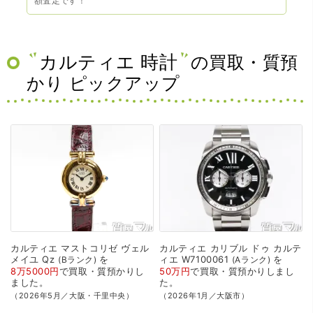
額査定です！
カルティエ 時計
の買取・質預
かり ピックアップ
カルティエ
マストコリゼ
ヴェル
カルティエ
カリブル
ドゥ
カルテ
メイユ
Qz
を
ィエ
W7100061
を
Bランク
Aランク
8万5000円
で
買取・質預かり
し
50万円
で
買取・質預かり
しまし
ました。
た。
（2026年5月／大阪・千里中央）
（2026年1月／大阪市）