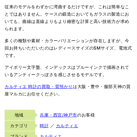
従来のモデルをわずかに湾曲するだけですが、これは簡単なこ
とではありません。ケースの鍛造においてもガラスの製造にお
いても、曲線は直線よりもより緻密な計算と高い技術力が求め
られます。
多くの種類や素材・カラーバリエーションが存在しますが、今
回お持ちいただいたのはレディースサイズのSMサイズ、電池式
です。
アイボリー文字盤、インデックスはブルーインクで描画されて
いるアンティークっぽさを感じさせるモデルです。
カルティエ 時計の買取・質預かり
は大阪・豊中・服部天神の質
屋マルカにお任せください。
地域
兵庫・西宮/神戸市
のお客様
カテゴリ
時計
／
カルティエ
ブランド
カルティエ