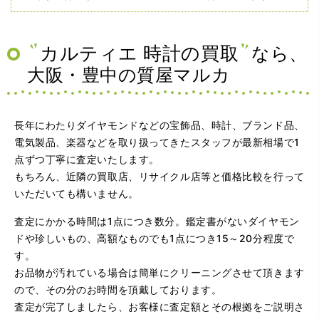
（兵庫県神戸市）ネットの口コミを見て神戸から来店。天
王寺、梅田の有名買取店を4店巡りましたがマルカさんが一
番高く査定して下さり、ダイヤを買い取っていただくなら
マルカさんだと決定しました。ありがとうございました。
カルティエ 時計の買取
なら、
大阪・豊中の質屋マルカ
長年にわたりダイヤモンドなどの宝飾品、時計、ブランド品、
電気製品、楽器などを取り扱ってきたスタッフが最新相場で1
点ずつ丁寧に査定いたします。
もちろん、近隣の買取店、リサイクル店等と価格比較を行って
（大阪府大阪市）問い合わせから非常に分かり易く、安心
いただいても構いません。
して利用できた。また、思ったよりも高額だったので助か
りました。
査定にかかる時間は1点につき数分。鑑定書がないダイヤモン
ドや珍しいもの、高額なものでも1点につき15～20分程度で
す。
お品物が汚れている場合は簡単にクリーニングさせて頂きます
ので、その分のお時間を頂戴しております。
査定が完了しましたら、お客様に査定額とその根拠をご説明さ