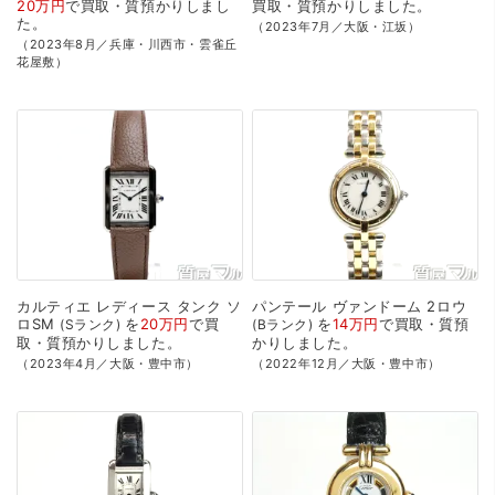
20万円
で
買取・質預かり
しまし
買取・質預かり
しました。
た。
（2023年7月／大阪・江坂）
（2023年8月／兵庫・川西市・雲雀丘
花屋敷）
カルティエ
レディース
タンク
ソ
パンテール
ヴァンドーム
2ロウ
ロSM
を
20万円
で
買
を
14万円
で
買取・質預
Sランク
Bランク
取・質預かり
しました。
かり
しました。
（2023年4月／大阪・豊中市）
（2022年12月／大阪・豊中市）