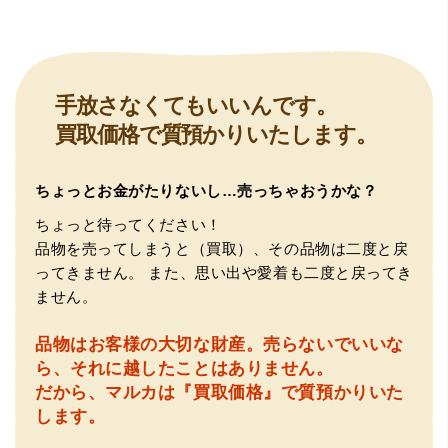
（大阪府大阪市）とても宝石に詳しく、また中古市場の仕
手放さなくてもいいんです。
組みもお教えいただけ嬉しかったです。鑑別も素早く驚き
買取価格で質預かりいたします。
ました。宜しくお願いいたします。(楽器等、様々なジャン
ルに詳しいの流石の一言に尽きます)
ちょっとお金がたりないし…売っちゃおうかな？
ちょっと待ってください！
品物を売ってしまうと（買取）、その品物は二度と戻
ってきません。
また、思い出や愛着も二度と戻ってき
ません。
品物はお客様の大切な財産。
売らないでいいな
（大阪府門真市）他店ではメール見積もりの時点で数千
ら、それに越したことはありません。
円〜1万程度の見積もりでしたが、こちらのメールでの見積
だから、マルカは『買取価格』で質預かりいた
もりは倍以上ちがうので利用させて頂きました。 対応も丁
寧で良かったです。
します。