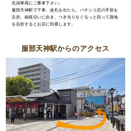
正直他店の倍以上で驚きました。また機会があれば利用し
先頭車両にご乗車下さい。
ます。
服部天神駅で下車、改札を出たら、パチンコ店の手前を
左折。線路沿いに歩き、つき当りをぐるっと回って路地
を右折するとお店に到着します。
服部天神駅からのアクセス
（大阪府東大阪市）ネットを見て安心できるお店であると
感じて飛び込みで訪問。飛びこみにも関わらず、とても親
切、丁ねいな対応をして頂き、思っていた以上の信用でき
るお店でした。満足いく金額で買い取って頂きました。あ
りがとうございます。