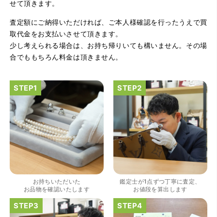
せて頂きます。
査定額にご納得いただければ、ご本人様確認を行ったうえで買
（大阪府大阪市）とてもプロな鑑定士さんがいて的確にア
ドバイスや買取りを暖かい人柄で行ってくれます。 親切に
取代金をお支払いさせて頂きます。
なって頂いてありがとうございます! お店の雰囲気もやらし
少し考えられる場合は、お持ち帰りいても構いません。その場
さがなく、とても入ってゆっくりできる落ちついた敷居の
高いお店です。また鑑定士さんに会いたいです。
合でももちろん料金は頂きません。
（大阪府大阪市）きれいにして頂いたうえで質入れ金額を
出していただいたのが初めてで感動しました。
お持ちいただいた
鑑定士が1点ずつ丁寧に査定、
お品物を確認いたします
お値段を算出します