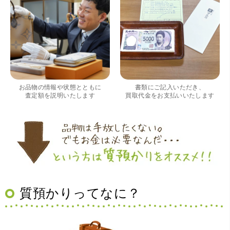
（大阪府大阪市）すごく丁寧に対応して頂きました。 ホー
ムページの皆様の評価がとても良かったので、質屋自体初
めての利用でしたが、対応して頂きました担当の方もすご
く良かったです。 これから質屋をご利用される方は是非オ
お品物の情報や状態とともに
書類にご記入いただき、
ススメです。
査定額を説明いたします
買取代金をお支払いいたします
質預かりってなに？
（大阪府豊中市）買取査定の流れがとても丁寧でお話がし
やすくとても良い時間になりました!!満足出来る買取です。
本当に有難う御座います!!