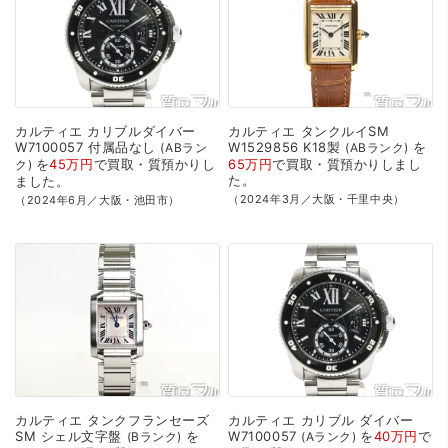
カルティエ
カリブルダイバー
カルティエ
タンクルイSM
W7100057
付属品なし
W1529856
K18製
を
ABラン
ABランク
を
45万円
で
買取・質預かり
し
65万円
で
買取・質預かり
しまし
ク
た。
ました。
（2024年3月／大阪・千里中央）
（2024年6月／大阪・池田市）
カルティエ
タンクフランセーズ
カルティエ
カリブル
ダイバー
SM
シェル文字盤
を
W7100057
を
40万円
で
Bランク
Aランク