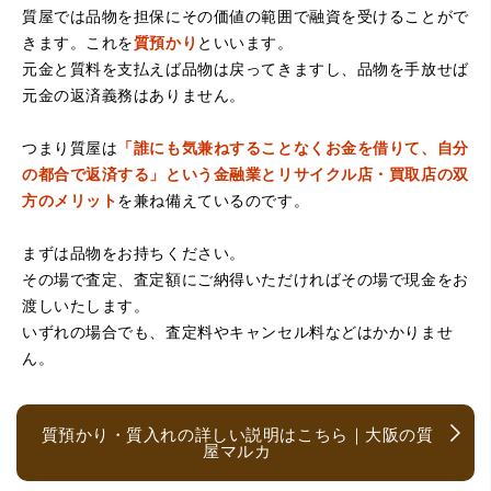
（大阪府堺市）電話対応の時からとても感じが良くて来店
質屋では品物を担保にその価値の範囲で融資を受けることがで
してもとても優しく、来て良かったです。これからこちら
でお世話になろうと思いました。ありがとうございまし
きます。これを
質預かり
といいます。
た。
元金と質料を支払えば品物は戻ってきますし、品物を手放せば
元金の返済義務はありません。
つまり質屋は
「誰にも気兼ねすることなくお金を借りて、自分
の都合で返済する」という金融業とリサイクル店・買取店の双
方のメリット
を兼ね備えているのです。
まずは品物をお持ちください。
その場で査定、査定額にご納得いただければその場で現金をお
（京都府亀岡市）他店舗にも行きましたが、対応の方があ
渡しいたします。
まりお売りしたくないと思ったので、やめました。こちら
は電話対応からも誠実な印象でしたので、こちらでお売り
いずれの場合でも、査定料やキャンセル料などはかかりませ
しようと思っておりました。この度はありがとうございま
ん。
す。
質預かり・質入れの詳しい説明はこちら｜大阪の質
屋マルカ