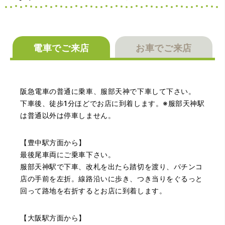
電車でご来店
お車でご来店
（大阪府池田市）とても親切で丁寧な対応に感激いたしま
阪急電車の普通に乗車、服部天神で下車して下さい。
した。質屋さんはわりと利用して(主に中古品の購入)慣れて
いましたが、今までの質屋さんとは全く違う、とても良い
下車後、徒歩1分ほどでお店に到着します。※服部天神駅
印象でした。何度でも伺いたくなりました。この度は、本
は普通以外は停車しません。
当にありがとうございました。
【豊中駅方面から】
最後尾車両にご乗車下さい。
服部天神駅で下車、改札を出たら踏切を渡り、パチンコ
店の手前を左折。線路沿いに歩き、つき当りをぐるっと
回って路地を右折するとお店に到着します。
（豊中市西泉丘）初めて利用しましたが、とても親切丁寧
【大阪駅方面から】
に査定をして頂き思いもよらない価格をいただきました。