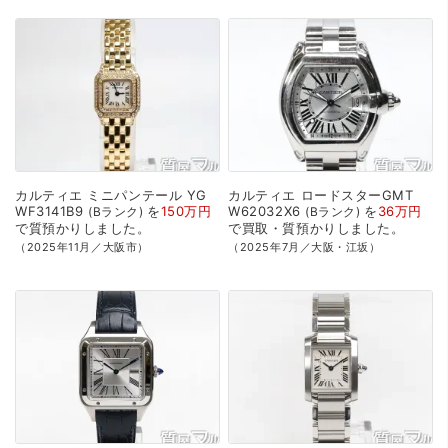
カルティエ
ミニパンテール
YG
カルティエ
ロードスターGMT
WF3141B9
を
150万円
W62032X6
を
36万円
Bランク
Bランク
で
質預かり
しました。
で
買取・質預かり
しました。
（2025年11月／大阪市）
（2025年7月／大阪・江坂）