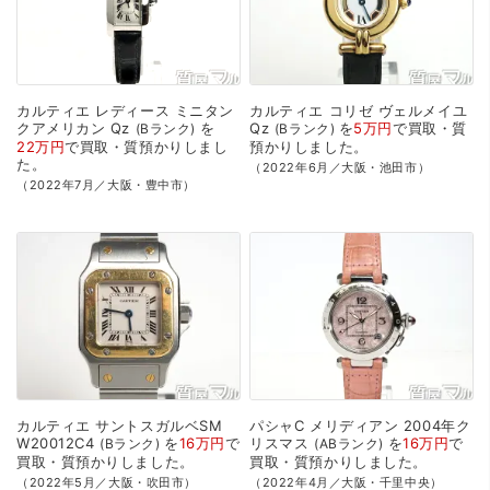
カルティエ
レディース
ミニタン
カルティエ
コリゼ
ヴェルメイユ
クアメリカン
Qz
を
Qz
を
5万円
で
買取・質
Bランク
Bランク
22万円
で
買取・質預かり
しまし
預かり
しました。
た。
（2022年6月／大阪・池田市）
（2022年7月／大阪・豊中市）
カルティエ
サントスガルベSM
パシャC
メリディアン
2004年ク
W20012C4
を
16万円
で
リスマス
を
16万円
で
Bランク
ABランク
買取・質預かり
しました。
買取・質預かり
しました。
（2022年5月／大阪・吹田市）
（2022年4月／大阪・千里中央）