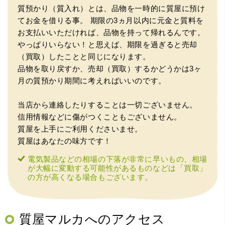
質預かり（質入れ）とは、品物を一時的に質屋に預け
てお金を借りる事。
期限の3ヵ月以内に元金と質料を
お支払いいただければ、品物を持って帰れるんです。
やっぱりいらない！と思えば、期限を過ぎると売却
（買取）したことと同じになります。
品物を取り戻すか、売却（買取）するかどうかは3ヶ
（大阪市東淀川区）出来るだけ安く買取られるのかな…?と
月の質預かり期間に考えればいいのです。
いう不安が最初は有りましたが、面倒な営業トークも一切
なく安心して任せられました。 ありがとうございます。
当店から連絡したりすることは一切ございません。
信用情報などに傷がつくこともございません。
質屋を上手にご利用くださいませ。
質屋はあなたの味方です！
電気製品などの相場の下落が非常に早いもの、相場
が大幅に変動する可能性があるものなどは「買取」
の方が高くなる場合もございます。
（兵庫県宝塚市）預かって頂くときに持っていた方の宝石
も見て頂く事が出き、購入した商品の価値をいろいろ教え
てもらえた事がとてもよかったです。親切な対応で、また
何かあった時にはこちらでお願いしたいと思いました。
質屋マルカへのアクセス