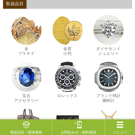
取扱品目
金
金貨
ダイヤモンド
・
・
・
プラチナ
小判
ジュエリー
宝石
ロレックス
ブランド時計
・
・
アクセサリー
腕時計
取扱品目
・相場価格
お問合わせ
・無料相談
メニュー