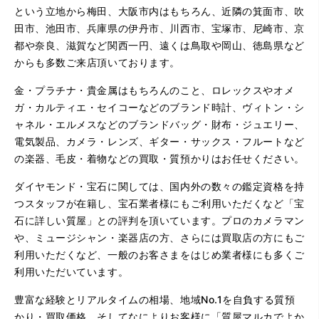
という立地から梅田、大阪市内はもちろん、近隣の箕面市、吹
田市、池田市、兵庫県の伊丹市、川西市、宝塚市、尼崎市、京
都や奈良、滋賀など関西一円、遠くは鳥取や岡山、徳島県など
からも多数ご来店頂いております。
金・プラチナ・貴金属はもちろんのこと、ロレックスやオメ
ガ・カルティエ・セイコーなどのブランド時計、ヴィトン・シ
ャネル・エルメスなどのブランドバッグ・財布・ジュエリー、
電気製品、カメラ・レンズ、ギター・サックス・フルートなど
の楽器、毛皮・着物などの買取・質預かりはお任せください。
ダイヤモンド・宝石に関しては、国内外の数々の鑑定資格を持
つスタッフが在籍し、宝石業者様にもご利用いただくなど「宝
石に詳しい質屋」との評判を頂いています。プロのカメラマン
や、ミュージシャン・楽器店の方、さらには買取店の方にもご
利用いただくなど、一般のお客さまをはじめ業者様にも多くご
利用いただいています。
豊富な経験とリアルタイムの相場、地域No.1を自負する質預
かり・買取価格、そしてなによりお客様に「質屋マルカでよか