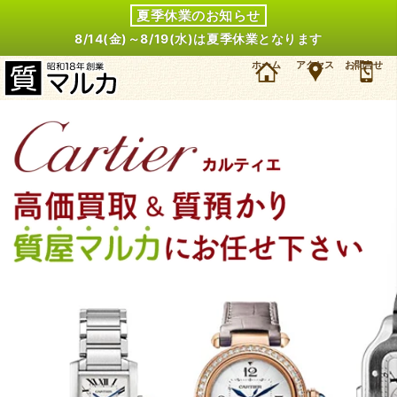
夏季休業のお知らせ
8/14(金)～8/19(水)は夏季休業となります
兵庫・西宮/神戸市のお客様よりカルティエ サントスガルベSM 付属品なしを16万円で買取・質
ホーム
アクセス
お問合せ
預かりしました。カルティエ 時計の買取＆質預かり・質入れは大阪・豊中の質屋マルカにお任
せ下さい。（2022年2月時点の価格です）