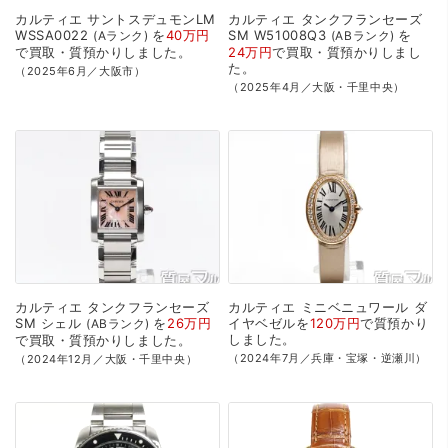
カルティエ
サントスデュモンLM
カルティエ
タンクフランセーズ
WSSA0022
を
40万円
SM
W51008Q3
を
Aランク
ABランク
で
買取・質預かり
しました。
24万円
で
買取・質預かり
しまし
た。
（2025年6月／大阪市）
（2025年4月／大阪・千里中央）
カルティエ
タンクフランセーズ
カルティエ
ミニベニュワール
ダ
SM
シェル
を
26万円
イヤベゼルを
120万円
で
質預かり
ABランク
しました。
で
買取・質預かり
しました。
（2024年7月／兵庫・宝塚・逆瀬川）
（2024年12月／大阪・千里中央）