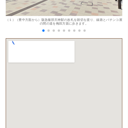
。
（１）（豊中方面から）阪急服部天神駅の改札を踏切を渡り、線路とパチンコ屋
（
（兵庫県神戸市）別のお店でメール査定した際の1.5倍の金
の間の道を梅田方面に歩きます。
額を提示いただけたので即決しました。楽器も安心してお
任せできそうです!
（大阪府大阪市）丁寧に査定していただいたうえ、商品保
管に関する知識も教えて頂けました。戻ってきた際には教
えていただいた通りに保管してみようと思います。