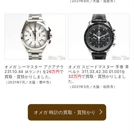
（2021年8月／大阪・箕面市）
オメガ
シーマスター
アクアテラ
オメガ
スピードマスター
手巻
革
231.10.44
を
26万円
で
ベルト
311.33.42.30.01.001を
Aランク
32万円
で
買取・質預かり
しまし
買取・質預かり
しました。
た。
（2021年7月／大阪・豊中市）
（2021年5月／大阪・吹田市）
オメガ 時計の買取・質預かり