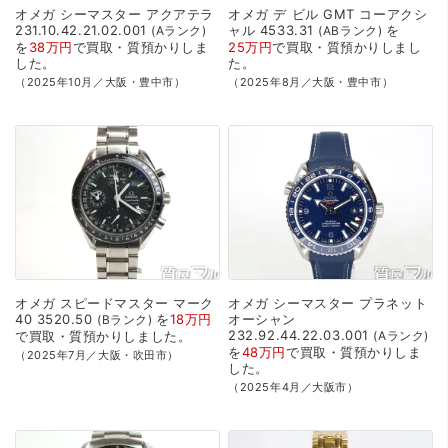
オメガ
シーマスター
アクアテラ
オメガ
デ
ビル
GMT
コーアクシ
231.10.42.21.02.001
ャル
4533.31
を
Aランク
ABランク
を
38万円
で
買取・質預かり
しま
25万円
で
買取・質預かり
しまし
した。
た。
（2025年10月／大阪・豊中市）
（2025年8月／大阪・豊中市）
オメガ
スピードマスター
マーク
オメガ
シーマスター
プラネット
40
3520.50
を
18万円
オーシャン
Bランク
232.92.44.22.03.001
で
買取・質預かり
しました。
Aランク
を
48万円
で
買取・質預かり
しま
（2025年7月／大阪・吹田市）
した。
（2025年4月／大阪市）