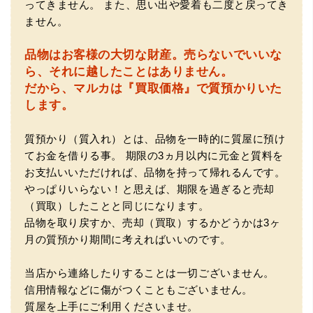
ってきません。
また、思い出や愛着も二度と戻ってき
ません。
品物はお客様の大切な財産。
売らないでいいな
（大阪府門真市）他店ではメール見積もりの時点で数千
ら、それに越したことはありません。
円〜1万程度の見積もりでしたが、こちらのメールでの見積
だから、マルカは『買取価格』で質預かりいた
もりは倍以上ちがうので利用させて頂きました。 対応も丁
寧で良かったです。
します。
質預かり（質入れ）とは、品物を一時的に質屋に預け
てお金を借りる事。
期限の3ヵ月以内に元金と質料を
お支払いいただければ、品物を持って帰れるんです。
やっぱりいらない！と思えば、期限を過ぎると売却
（買取）したことと同じになります。
品物を取り戻すか、売却（買取）するかどうかは3ヶ
（大阪市東淀川区）出来るだけ安く買取られるのかな…?と
月の質預かり期間に考えればいいのです。
いう不安が最初は有りましたが、面倒な営業トークも一切
なく安心して任せられました。 ありがとうございます。
当店から連絡したりすることは一切ございません。
信用情報などに傷がつくこともございません。
質屋を上手にご利用くださいませ。