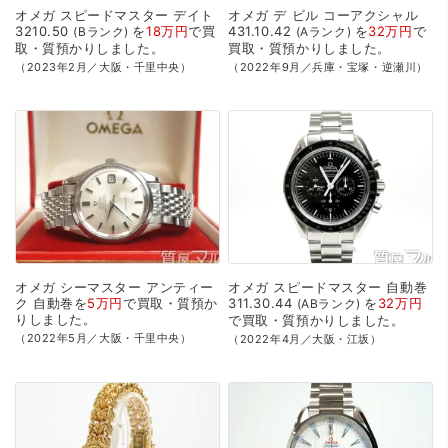
オメガ
スピードマスター
デイト
オメガ
デ
ビル
コーアクシャル
3210.50
を
18万円
で
買
431.10.42
を
32万円
で
Bランク
Aランク
取・質預かり
しました。
買取・質預かり
しました。
（2023年2月／大阪・千里中央）
（2022年9月／兵庫・宝塚・逆瀬川）
オメガ
シーマスター
アンティー
オメガ
スピードマスター
自動巻
ク
自動巻を
5万円
で
買取・質預か
311.30.44
を
32万円
ABランク
り
しました。
で
買取・質預かり
しました。
（2022年5月／大阪・千里中央）
（2022年4月／大阪・江坂）