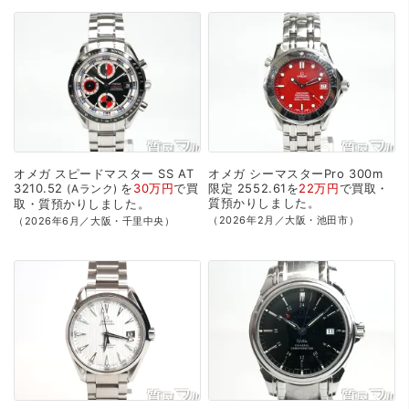
オメガ
スピードマスター
SS
AT
オメガ
シーマスターPro
300m
3210.52
を
30万円
で
買
限定
2552.61を
22万円
で
買取・
Aランク
質預かり
しました。
取・質預かり
しました。
（2026年2月／大阪・池田市）
（2026年6月／大阪・千里中央）