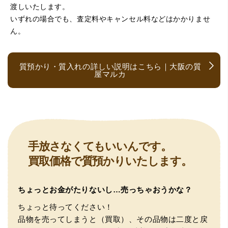
（京都府亀岡市）他店舗にも行きましたが、対応の方があ
渡しいたします。
まりお売りしたくないと思ったので、やめました。こちら
は電話対応からも誠実な印象でしたので、こちらでお売り
いずれの場合でも、査定料やキャンセル料などはかかりませ
しようと思っておりました。この度はありがとうございま
ん。
す。
質預かり・質入れの詳しい説明はこちら｜大阪の質
屋マルカ
（大阪府大阪市）とても宝石に詳しく、また中古市場の仕
手放さなくてもいいんです。
組みもお教えいただけ嬉しかったです。鑑別も素早く驚き
買取価格で質預かりいたします。
ました。宜しくお願いいたします。(楽器等、様々なジャン
ルに詳しいの流石の一言に尽きます)
ちょっとお金がたりないし…売っちゃおうかな？
ちょっと待ってください！
品物を売ってしまうと（買取）、その品物は二度と戻