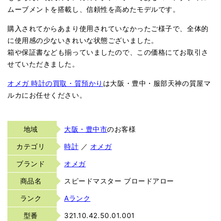
ムーブメントを搭載し、信頼性を高めたモデルです。
購入されてからあまり使用されていなかったご様子で、全体的
に使用感の少ないきれいな状態ございました。
箱や保証書なども揃っていましたので、この価格にてお取引さ
せていただきました。
オメガ 時計の買取・質預かり
は大阪・豊中・服部天神の質屋マ
ルカにお任せください。
地域
大阪・豊中市
のお客様
カテゴリ
時計
／
オメガ
ブランド
オメガ
商品名
スピードマスター ブロードアロー
ランク
Aランク
型番
321.10.42.50.01.001