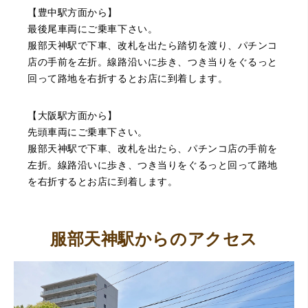
【豊中駅方面から】
最後尾車両にご乗車下さい。
服部天神駅で下車、改札を出たら踏切を渡り、パチンコ
店の手前を左折。線路沿いに歩き、つき当りをぐるっと
回って路地を右折するとお店に到着します。
（豊中市西泉丘）初めて利用しましたが、とても親切丁寧
【大阪駅方面から】
に査定をして頂き思いもよらない価格をいただきました。
正直他店の倍以上で驚きました。また機会があれば利用し
先頭車両にご乗車下さい。
ます。
服部天神駅で下車、改札を出たら、パチンコ店の手前を
左折。線路沿いに歩き、つき当りをぐるっと回って路地
を右折するとお店に到着します。
服部天神駅からのアクセス
（大阪府東大阪市）ネットを見て安心できるお店であると
感じて飛び込みで訪問。飛びこみにも関わらず、とても親