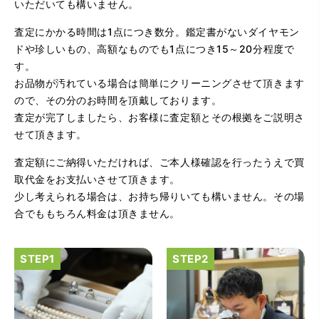
（大阪府大阪市）問い合わせから非常に分かり易く、安心
いただいても構いません。
して利用できた。また、思ったよりも高額だったので助か
りました。
査定にかかる時間は1点につき数分。鑑定書がないダイヤモン
ドや珍しいもの、高額なものでも1点につき15～20分程度で
す。
お品物が汚れている場合は簡単にクリーニングさせて頂きます
ので、その分のお時間を頂戴しております。
査定が完了しましたら、お客様に査定額とその根拠をご説明さ
せて頂きます。
査定額にご納得いただければ、ご本人様確認を行ったうえで買
（大阪府大阪市）とてもプロな鑑定士さんがいて的確にア
ドバイスや買取りを暖かい人柄で行ってくれます。 親切に
取代金をお支払いさせて頂きます。
なって頂いてありがとうございます! お店の雰囲気もやらし
少し考えられる場合は、お持ち帰りいても構いません。その場
さがなく、とても入ってゆっくりできる落ちついた敷居の
高いお店です。また鑑定士さんに会いたいです。
合でももちろん料金は頂きません。