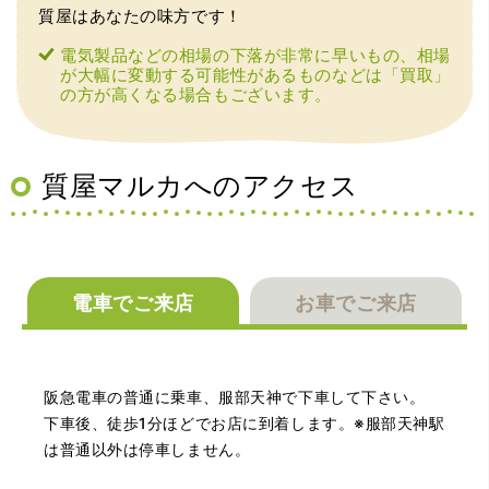
質屋はあなたの味方です！
電気製品などの相場の下落が非常に早いもの、相場
が大幅に変動する可能性があるものなどは「買取」
の方が高くなる場合もございます。
（兵庫県宝塚市）預かって頂くときに持っていた方の宝石
も見て頂く事が出き、購入した商品の価値をいろいろ教え
てもらえた事がとてもよかったです。親切な対応で、また
何かあった時にはこちらでお願いしたいと思いました。
質屋マルカへのアクセス
電車でご来店
お車でご来店
（大阪府池田市）とても親切で丁寧な対応に感激いたしま
阪急電車の普通に乗車、服部天神で下車して下さい。
した。質屋さんはわりと利用して(主に中古品の購入)慣れて
いましたが、今までの質屋さんとは全く違う、とても良い
下車後、徒歩1分ほどでお店に到着します。※服部天神駅
印象でした。何度でも伺いたくなりました。この度は、本
は普通以外は停車しません。
当にありがとうございました。