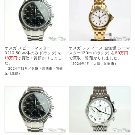
オメガ
スピードマスター
オメガ
レディース
金無垢
シーマ
3210.50
本体のみ
を
スター120m
を
60万円
Bランク
Bランク
18万円
で
買取・質預かり
しまし
で
買取・質預かり
しました。
た。
（2024年1月／大阪・池田市）
（2024年12月／兵庫・川西市・雲雀
丘花屋敷）