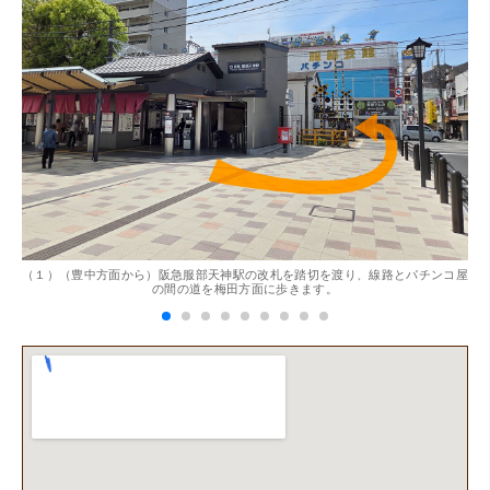
切、丁ねいな対応をして頂き、思っていた以上の信用でき
るお店でした。満足いく金額で買い取って頂きました。あ
りがとうございます。
。
（１）（豊中方面から）阪急服部天神駅の改札を踏切を渡り、線路とパチンコ屋
（
（兵庫県神戸市）別のお店でメール査定した際の1.5倍の金
の間の道を梅田方面に歩きます。
額を提示いただけたので即決しました。楽器も安心してお
任せできそうです!