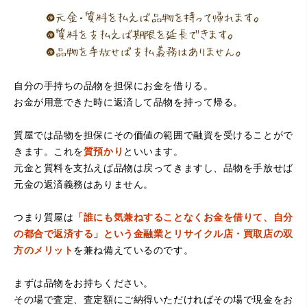
自分の手持ちの品物を担保にお金を借りる。
お金が用意できた時に返済して品物を持って帰る。
（大阪府堺市）電話対応の時からとても感じが良くて来店
質屋では品物を担保にその価値の範囲で融資を受けることがで
してもとても優しく、来て良かったです。これからこちら
でお世話になろうと思いました。ありがとうございまし
きます。これを
質預かり
といいます。
た。
元金と質料を支払えば品物は戻ってきますし、品物を手放せば
元金の返済義務はありません。
つまり質屋は
「誰にも気兼ねすることなくお金を借りて、自分
の都合で返済する」という金融業とリサイクル店・買取店の双
方のメリット
を兼ね備えているのです。
まずは品物をお持ちください。
その場で査定、査定額にご納得いただければその場で現金をお