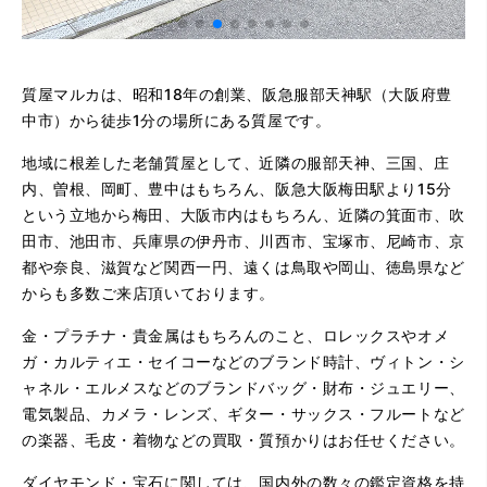
質屋マルカは、昭和18年の創業、阪急服部天神駅（大阪府豊
中市）から徒歩1分の場所にある質屋です。
地域に根差した老舗質屋として、近隣の服部天神、三国、庄
内、曽根、岡町、豊中はもちろん、阪急大阪梅田駅より15分
という立地から梅田、大阪市内はもちろん、近隣の箕面市、吹
田市、池田市、兵庫県の伊丹市、川西市、宝塚市、尼崎市、京
都や奈良、滋賀など関西一円、遠くは鳥取や岡山、徳島県など
からも多数ご来店頂いております。
金・プラチナ・貴金属はもちろんのこと、ロレックスやオメ
ガ・カルティエ・セイコーなどのブランド時計、ヴィトン・シ
ャネル・エルメスなどのブランドバッグ・財布・ジュエリー、
電気製品、カメラ・レンズ、ギター・サックス・フルートなど
の楽器、毛皮・着物などの買取・質預かりはお任せください。
ダイヤモンド・宝石に関しては、国内外の数々の鑑定資格を持