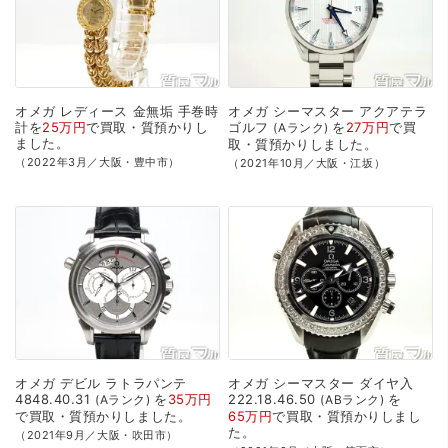
オメガ
レディース
金無垢
手巻時
オメガ
シーマスター
アクアテラ
計を
25万円
で
買取・質預かり
し
ゴルフ
を
27万円
で
買
Aランク
ました。
取・質預かり
しました。
（2022年3月／大阪・豊中市）
（2021年10月／大阪・江坂）
オメガ
デビル
ラトラパンテ
オメガ
シーマスター
ダイヤ入
4848.40.31
を
35万円
222.18.46.50
を
Aランク
ABランク
で
買取・質預かり
しました。
65万円
で
買取・質預かり
しまし
た。
（2021年9月／大阪・吹田市）