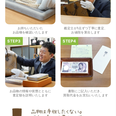
（大阪府大阪市）きれいにして頂いたうえで質入れ金額を
出していただいたのが初めてで感動しました。
お持ちいただいた
鑑定士が1点ずつ丁寧に査定、
お品物を確認いたします
お値段を算出します
（大阪府大阪市）すごく丁寧に対応して頂きました。 ホー
ムページの皆様の評価がとても良かったので、質屋自体初
めての利用でしたが、対応して頂きました担当の方もすご
く良かったです。 これから質屋をご利用される方は是非オ
お品物の情報や状態とともに
書類にご記入いただき、
ススメです。
査定額を説明いたします
買取代金をお支払いいたします