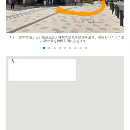
。
（１）（豊中方面から）阪急服部天神駅の改札を踏切を渡り、線路とパチンコ屋
（
（兵庫県神戸市）別のお店でメール査定した際の1.5倍の金
の間の道を梅田方面に歩きます。
額を提示いただけたので即決しました。楽器も安心してお
任せできそうです!
（大阪府大阪市）丁寧に査定していただいたうえ、商品保
管に関する知識も教えて頂けました。戻ってきた際には教
えていただいた通りに保管してみようと思います。