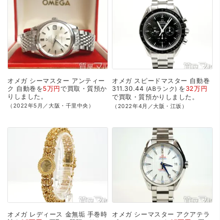
オメガ
シーマスター
アンティー
オメガ
スピードマスター
自動巻
ク
自動巻を
5万円
で
買取・質預か
311.30.44
を
32万円
ABランク
り
しました。
で
買取・質預かり
しました。
（2022年5月／大阪・千里中央）
（2022年4月／大阪・江坂）
オメガ
レディース
金無垢
手巻時
オメガ
シーマスター
アクアテラ