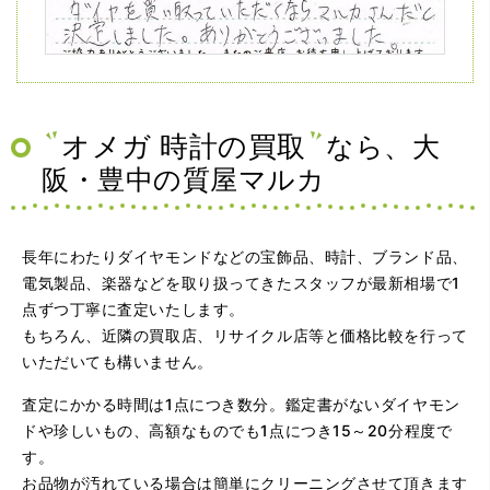
（兵庫県神戸市）ネットの口コミを見て神戸から来店。天
王寺、梅田の有名買取店を4店巡りましたがマルカさんが一
番高く査定して下さり、ダイヤを買い取っていただくなら
マルカさんだと決定しました。ありがとうございました。
オメガ 時計の買取
なら、大
阪・豊中の質屋マルカ
長年にわたりダイヤモンドなどの宝飾品、時計、ブランド品、
電気製品、楽器などを取り扱ってきたスタッフが最新相場で1
点ずつ丁寧に査定いたします。
もちろん、近隣の買取店、リサイクル店等と価格比較を行って
（大阪府大阪市）問い合わせから非常に分かり易く、安心
いただいても構いません。
して利用できた。また、思ったよりも高額だったので助か
りました。
査定にかかる時間は1点につき数分。鑑定書がないダイヤモン
ドや珍しいもの、高額なものでも1点につき15～20分程度で
す。
お品物が汚れている場合は簡単にクリーニングさせて頂きます