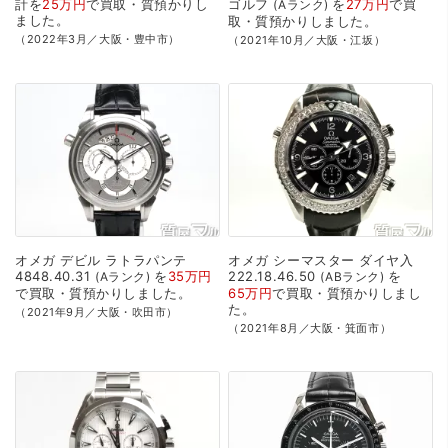
計を
25万円
で
買取・質預かり
し
ゴルフ
を
27万円
で
買
Aランク
ました。
取・質預かり
しました。
（2022年3月／大阪・豊中市）
（2021年10月／大阪・江坂）
オメガ
デビル
ラトラパンテ
オメガ
シーマスター
ダイヤ入
4848.40.31
を
35万円
222.18.46.50
を
Aランク
ABランク
で
買取・質預かり
しました。
65万円
で
買取・質預かり
しまし
た。
（2021年9月／大阪・吹田市）
（2021年8月／大阪・箕面市）