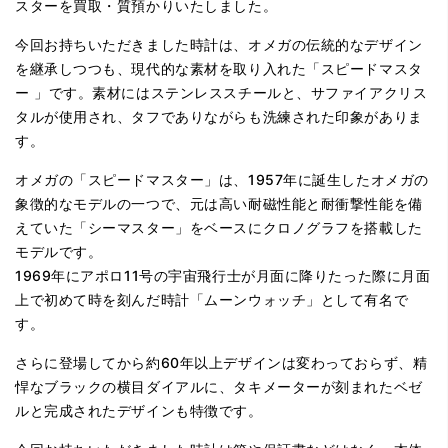
スターを買取・質預かりいたしました。
今回お持ちいただきました時計は、オメガの伝統的なデザイン
を継承しつつも、現代的な素材を取り入れた「スピードマスタ
ー 」です。素材にはステンレススチールと、サファイアクリス
タルが使用され、タフでありながらも洗練された印象がありま
す。
オメガの「スピードマスター」は、1957年に誕生したオメガの
象徴的なモデルの一つで、元は高い耐磁性能と耐衝撃性能を備
えていた「シーマスター」をベースにクロノグラフを搭載した
モデルです。
1969年にアポロ11号の宇宙飛行士が月面に降りたった際に月面
上で初めて時を刻んだ時計「ムーンウォッチ」として有名で
す。
さらに登場してから約60年以上デザインは変わっておらず、精
悍なブラックの横目ダイアルに、タキメーターが刻まれたベゼ
ルと完成されたデザインも特徴です。