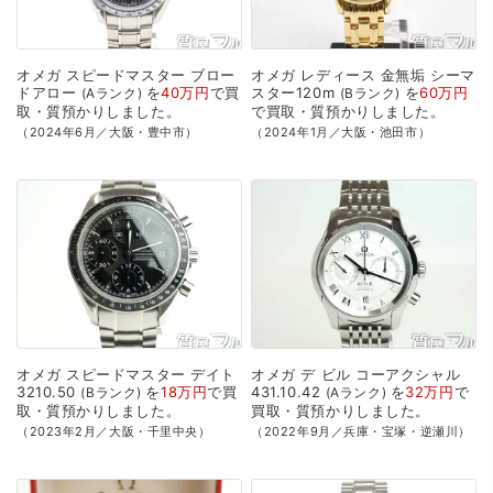
オメガ
スピードマスター
ブロー
オメガ
レディース
金無垢
シーマ
ドアロー
を
40万円
で
買
スター120m
を
60万円
Aランク
Bランク
取・質預かり
しました。
で
買取・質預かり
しました。
（2024年6月／大阪・豊中市）
（2024年1月／大阪・池田市）
オメガ
スピードマスター
デイト
オメガ
デ
ビル
コーアクシャル
3210.50
を
18万円
で
買
431.10.42
を
32万円
で
Bランク
Aランク
取・質預かり
しました。
買取・質預かり
しました。
（2023年2月／大阪・千里中央）
（2022年9月／兵庫・宝塚・逆瀬川）