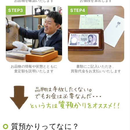
お品物を確認いたします
お値段を算出します
（大阪府大阪市）すごく丁寧に対応して頂きました。 ホー
ムページの皆様の評価がとても良かったので、質屋自体初
めての利用でしたが、対応して頂きました担当の方もすご
く良かったです。 これから質屋をご利用される方は是非オ
お品物の情報や状態とともに
書類にご記入いただき、
ススメです。
査定額を説明いたします
買取代金をお支払いいたします
質預かりってなに？