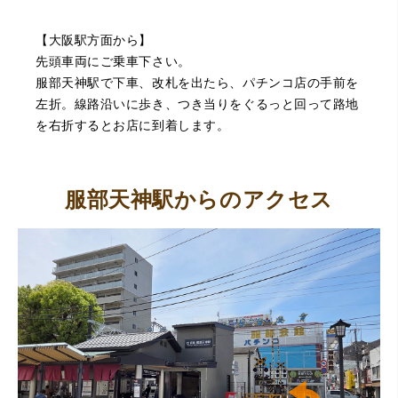
（豊中市西泉丘）初めて利用しましたが、とても親切丁寧
【大阪駅方面から】
に査定をして頂き思いもよらない価格をいただきました。
正直他店の倍以上で驚きました。また機会があれば利用し
先頭車両にご乗車下さい。
ます。
服部天神駅で下車、改札を出たら、パチンコ店の手前を
左折。線路沿いに歩き、つき当りをぐるっと回って路地
を右折するとお店に到着します。
服部天神駅からのアクセス
（大阪府東大阪市）ネットを見て安心できるお店であると
感じて飛び込みで訪問。飛びこみにも関わらず、とても親
切、丁ねいな対応をして頂き、思っていた以上の信用でき
るお店でした。満足いく金額で買い取って頂きました。あ
りがとうございます。