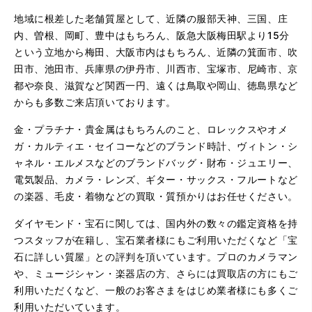
地域に根差した老舗質屋として、近隣の服部天神、三国、庄
内、曽根、岡町、豊中はもちろん、阪急大阪梅田駅より15分
という立地から梅田、大阪市内はもちろん、近隣の箕面市、吹
田市、池田市、兵庫県の伊丹市、川西市、宝塚市、尼崎市、京
都や奈良、滋賀など関西一円、遠くは鳥取や岡山、徳島県など
からも多数ご来店頂いております。
金・プラチナ・貴金属はもちろんのこと、ロレックスやオメ
ガ・カルティエ・セイコーなどのブランド時計、ヴィトン・シ
ャネル・エルメスなどのブランドバッグ・財布・ジュエリー、
電気製品、カメラ・レンズ、ギター・サックス・フルートなど
の楽器、毛皮・着物などの買取・質預かりはお任せください。
ダイヤモンド・宝石に関しては、国内外の数々の鑑定資格を持
つスタッフが在籍し、宝石業者様にもご利用いただくなど「宝
石に詳しい質屋」との評判を頂いています。プロのカメラマン
や、ミュージシャン・楽器店の方、さらには買取店の方にもご
利用いただくなど、一般のお客さまをはじめ業者様にも多くご
利用いただいています。