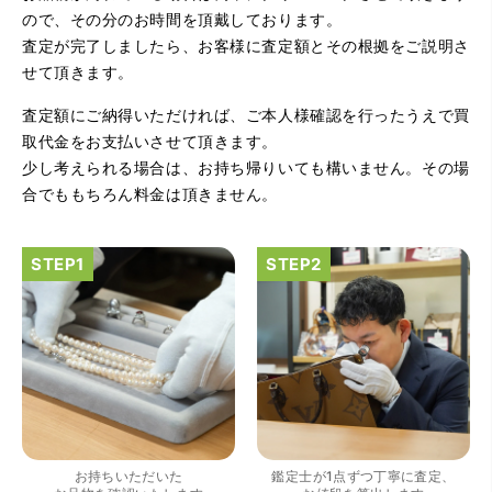
ので、その分のお時間を頂戴しております。
査定が完了しましたら、お客様に査定額とその根拠をご説明さ
せて頂きます。
査定額にご納得いただければ、ご本人様確認を行ったうえで買
（大阪府大阪市）とてもプロな鑑定士さんがいて的確にア
ドバイスや買取りを暖かい人柄で行ってくれます。 親切に
取代金をお支払いさせて頂きます。
なって頂いてありがとうございます! お店の雰囲気もやらし
少し考えられる場合は、お持ち帰りいても構いません。その場
さがなく、とても入ってゆっくりできる落ちついた敷居の
高いお店です。また鑑定士さんに会いたいです。
合でももちろん料金は頂きません。
（大阪府大阪市）きれいにして頂いたうえで質入れ金額を
出していただいたのが初めてで感動しました。
お持ちいただいた
鑑定士が1点ずつ丁寧に査定、