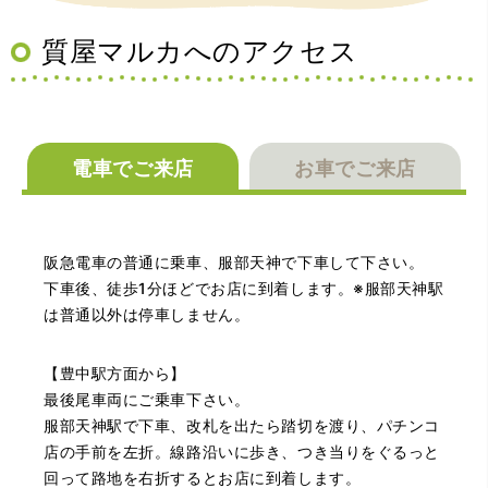
も見て頂く事が出き、購入した商品の価値をいろいろ教え
てもらえた事がとてもよかったです。親切な対応で、また
何かあった時にはこちらでお願いしたいと思いました。
質屋マルカへのアクセス
電車でご来店
お車でご来店
（大阪府池田市）とても親切で丁寧な対応に感激いたしま
阪急電車の普通に乗車、服部天神で下車して下さい。
した。質屋さんはわりと利用して(主に中古品の購入)慣れて
いましたが、今までの質屋さんとは全く違う、とても良い
下車後、徒歩1分ほどでお店に到着します。※服部天神駅
印象でした。何度でも伺いたくなりました。この度は、本
は普通以外は停車しません。
当にありがとうございました。
【豊中駅方面から】
最後尾車両にご乗車下さい。
服部天神駅で下車、改札を出たら踏切を渡り、パチンコ
店の手前を左折。線路沿いに歩き、つき当りをぐるっと
回って路地を右折するとお店に到着します。