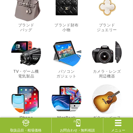
ブランド
ブランド財布
ブランド
・
・
・
バッグ
小物
ジュエリー
TV・ゲーム機
パソコン
カメラ・レンズ
・
・
・
電気製品
ガジェット
周辺機器
iPhone
MacBook
ギター・ベース
・
・
・
iPad
Mac製品
DTM製品
取扱品目
・相場価格
お問合わせ
・無料相談
メニュー