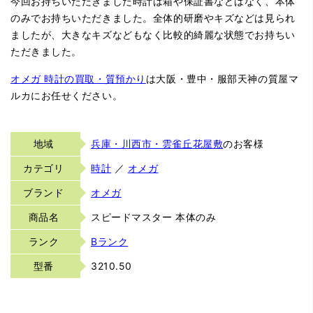
今回お持ちいただきました時計は箱や保証書などはなく、本体
のみでお持ちいただきました。全体的研磨やキズなどは見られ
ましたが、大きなキズなどもなく比較的綺麗な状態でお持ちい
ただきました。
オメガ 時計の買取・質預かり
は大阪・豊中・服部天神の質屋マ
ルカにお任せください。
地域
兵庫・川西市・雲雀丘花屋敷
のお客様
カテゴリ
時計
／
オメガ
ブランド
オメガ
商品名
スピードマスター 本体のみ
ランク
Bランク
型番
3210.50