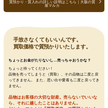
質預かり・質入れの詳しい説明はこちら｜大阪の質
屋マルカ
（大阪府大阪市）とても宝石に詳しく、また中古市場の仕
手放さなくてもいいんです。
組みもお教えいただけ嬉しかったです。鑑別も素早く驚き
買取価格で質預かりいたします。
ました。宜しくお願いいたします。(楽器等、様々なジャン
ルに詳しいの流石の一言に尽きます)
ちょっとお金がたりないし…売っちゃおうかな？
ちょっと待ってください！
品物を売ってしまうと（買取）、その品物は二度と戻
ってきません。
また、思い出や愛着も二度と戻ってき
ません。
品物はお客様の大切な財産。
売らないでいいな
（大阪府門真市）他店ではメール見積もりの時点で数千
ら、それに越したことはありません。
円〜1万程度の見積もりでしたが、こちらのメールでの見積