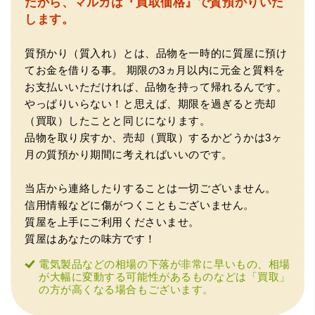
だから、マルカは『買取価格』で質預かりいた
もりは倍以上ちがうので利用させて頂きました。 対応も丁
寧で良かったです。
します。
質預かり（質入れ）とは、品物を一時的に質屋に預け
てお金を借りる事。
期限の3ヵ月以内に元金と質料を
お支払いいただければ、品物を持って帰れるんです。
やっぱりいらない！と思えば、期限を過ぎると売却
（買取）したことと同じになります。
品物を取り戻すか、売却（買取）するかどうかは3ヶ
（大阪市東淀川区）出来るだけ安く買取られるのかな…?と
月の質預かり期間に考えればいいのです。
いう不安が最初は有りましたが、面倒な営業トークも一切
なく安心して任せられました。 ありがとうございます。
当店から連絡したりすることは一切ございません。
信用情報などに傷がつくこともございません。
質屋を上手にご利用くださいませ。
質屋はあなたの味方です！
電気製品などの相場の下落が非常に早いもの、相場
が大幅に変動する可能性があるものなどは「買取」
の方が高くなる場合もございます。
（兵庫県宝塚市）預かって頂くときに持っていた方の宝石