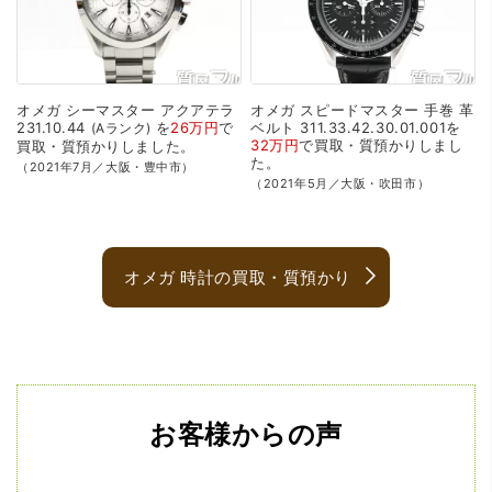
オメガ
シーマスター
アクアテラ
オメガ
スピードマスター
手巻
革
231.10.44
を
26万円
で
ベルト
311.33.42.30.01.001を
Aランク
32万円
で
買取・質預かり
しまし
買取・質預かり
しました。
た。
（2021年7月／大阪・豊中市）
（2021年5月／大阪・吹田市）
オメガ 時計の買取・質預かり
お客様からの声