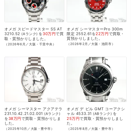
オメガ
スピードマスター
SS
AT
オメガ
シーマスターPro
300m
3210.52
を
30万円
で
買
限定
2552.61を
22万円
で
買取・
Aランク
質預かり
しました。
取・質預かり
しました。
（2026年2月／大阪・池田市）
（2026年6月／大阪・千里中央）
オメガ
シーマスター
アクアテラ
オメガ
デ
ビル
GMT
コーアクシ
231.10.42.21.02.001
ャル
4533.31
を
Aランク
ABランク
を
38万円
で
買取・質預かり
しま
25万円
で
買取・質預かり
しまし
した。
た。
（2025年10月／大阪・豊中市）
（2025年8月／大阪・豊中市）