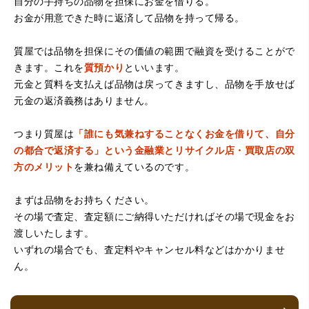
自分の手持ちの品物を担保にお金を借りる。
お金が用意できた時に返済して品物を持って帰る。
（大阪府堺市）電話対応の時からとても感じが良くて来店
質屋では品物を担保にその価値の範囲で融資を受けることがで
してもとても優しく、来て良かったです。これからこちら
でお世話になろうと思いました。ありがとうございまし
きます。これを
質預かり
といいます。
た。
元金と質料を支払えば品物は戻ってきますし、品物を手放せば
元金の返済義務はありません。
つまり質屋は
「誰にも気兼ねすることなくお金を借りて、自分
の都合で返済する」という金融業とリサイクル店・買取店の双
方のメリット
を兼ね備えているのです。
まずは品物をお持ちください。
その場で査定、査定額にご納得いただければその場で現金をお
（京都府亀岡市）他店舗にも行きましたが、対応の方があ
渡しいたします。
まりお売りしたくないと思ったので、やめました。こちら
は電話対応からも誠実な印象でしたので、こちらでお売り
いずれの場合でも、査定料やキャンセル料などはかかりませ
しようと思っておりました。この度はありがとうございま
ん。
す。