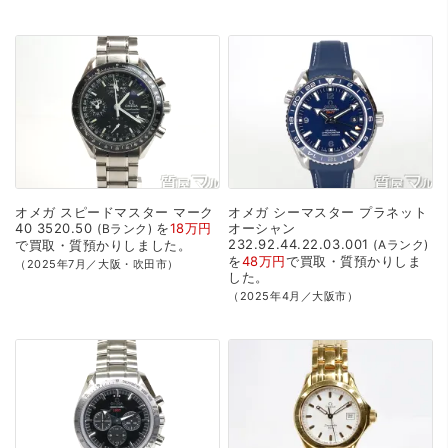
オメガ
スピードマスター
マーク
オメガ
シーマスター
プラネット
40
3520.50
を
18万円
オーシャン
Bランク
232.92.44.22.03.001
で
買取・質預かり
しました。
Aランク
を
48万円
で
買取・質預かり
しま
（2025年7月／大阪・吹田市）
した。
（2025年4月／大阪市）