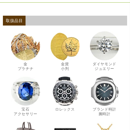
取扱品目
金
金貨
ダイヤモンド
・
・
・
プラチナ
小判
ジュエリー
宝石
ロレックス
ブランド時計
・
・
アクセサリー
腕時計