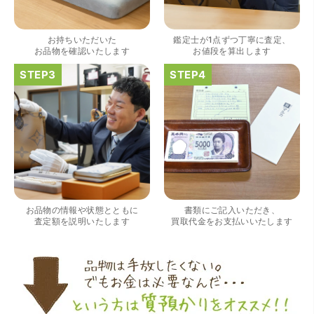
お持ちいただいた
鑑定士が1点ずつ丁寧に査定、
お品物を確認いたします
お値段を算出します
（大阪府大阪市）すごく丁寧に対応して頂きました。 ホー
ムページの皆様の評価がとても良かったので、質屋自体初
めての利用でしたが、対応して頂きました担当の方もすご
く良かったです。 これから質屋をご利用される方は是非オ
ススメです。
お品物の情報や状態とともに
書類にご記入いただき、
査定額を説明いたします
買取代金をお支払いいたします