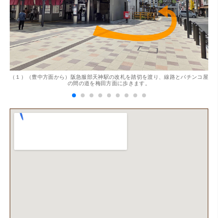
。
（１）（豊中方面から）阪急服部天神駅の改札を踏切を渡り、線路とパチンコ屋
（
の間の道を梅田方面に歩きます。