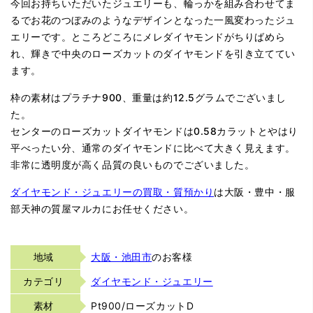
今回お持ちいただいたジュエリーも、輪っかを組み合わせてま
るでお花のつぼみのようなデザインとなった一風変わったジュ
エリーです。ところどころにメレダイヤモンドがちりばめら
れ、輝きで中央のローズカットのダイヤモンドを引き立ててい
ます。
枠の素材はプラチナ900、重量は約12.5グラムでございまし
た。
センターのローズカットダイヤモンドは0.58カラットとやはり
平べったい分、通常のダイヤモンドに比べて大きく見えます。
非常に透明度が高く品質の良いものでございました。
ダイヤモンド・ジュエリーの買取・質預かり
は大阪・豊中・服
部天神の質屋マルカにお任せください。
地域
大阪・池田市
のお客様
カテゴリ
ダイヤモンド・ジュエリー
素材
Pt900/ローズカットD