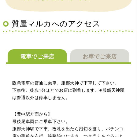
えていただいた通りに保管してみようと思います。
質屋マルカへのアクセス
電車でご来店
お車でご来店
（大阪府池田市）丁寧に説明して頂き思っていたよりの金
額でした。一旦持ち帰りましたが、良い金額だったので買
取して頂きました。又、機会あれば是非利用したいです。
阪急電車の普通に乗車、服部天神で下車して下さい。
下車後、徒歩1分ほどでお店に到着します。※服部天神駅
は普通以外は停車しません。
【豊中駅方面から】
最後尾車両にご乗車下さい。
服部天神駅で下車、改札を出たら踏切を渡り、パチンコ
店の手前を左折。線路沿いに歩き、つき当りをぐるっと