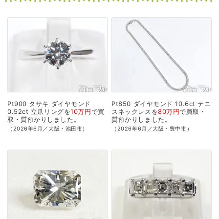
Pt900
タサキ
ダイヤモンド
Pt850
ダイヤモンド
10.6ct
テニ
0.52ct
立爪リングを
10万円
で
買
スネックレスを
80万円
で
買取・
取・質預かり
しました。
質預かり
しました。
（2026年6月／大阪・池田市）
（2026年6月／大阪・豊中市）