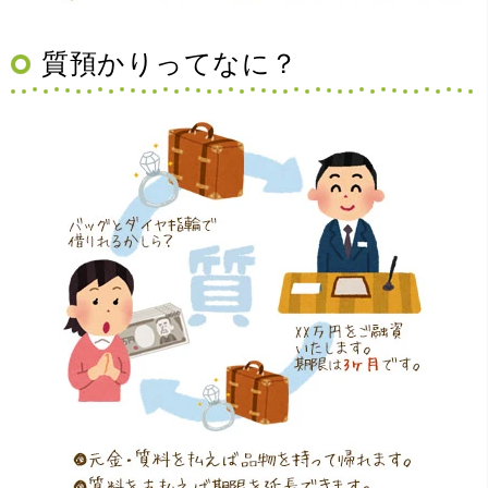
（大阪府豊中市）買取査定の流れがとても丁寧でお話がし
質預かりってなに？
やすくとても良い時間になりました!!満足出来る買取です。
本当に有難う御座います!!
（大阪府寝屋川市）質屋さんは初めてて不安でしたが、他
店買い取りより高く思っていた以上の金額で大満足です。
説明もわかりやすく、優しい話し方の対応でとても良かっ
たです。