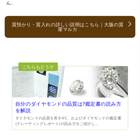
ん。
質預かり・質入れの詳しい説明はこちら｜大阪の質
屋マルカ
（大阪府大阪市）とても宝石に詳しく、また中古市場の仕
組みもお教えいただけ嬉しかったです。鑑別も素早く驚き
ました。宜しくお願いいたします。(楽器等、様々なジャン
ルに詳しいの流石の一言に尽きます)
自分のダイヤモンドの品質は?鑑定書の読み方
を解説
ダイヤモンドの品質を表す4C、およびダイヤモンドの鑑定書
(グレーディングレポート)の読み方をご紹介し...