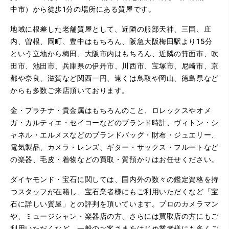
中市）から徒歩1分の場所にある質屋です。
地域に根差した老舗質屋として、近隣の服部天神、三国、庄
内、曽根、岡町、豊中はもちろん、阪急大阪梅田駅より15分
という立地から梅田、大阪市内はもちろん、近隣の箕面市、吹
田市、池田市、兵庫県の伊丹市、川西市、宝塚市、尼崎市、京
都や奈良、滋賀など関西一円、遠くは鳥取や岡山、徳島県など
からも多数ご来店頂いております。
金・プラチナ・貴金属はもちろんのこと、ロレックスやオメ
ガ・カルティエ・セイコーなどのブランド時計、ヴィトン・シ
ャネル・エルメスなどのブランドバッグ・財布・ジュエリー、
電気製品、カメラ・レンズ、ギター・サックス・フルートなど
の楽器、毛皮・着物などの買取・質預かりはお任せください。
ダイヤモンド・宝石に関しては、国内外の数々の鑑定資格を持
つスタッフが在籍し、宝石業者様にもご利用いただくなど「宝
石に詳しい質屋」との評判を頂いています。プロのカメラマン
や、ミュージシャン・楽器店の方、さらには買取店の方にもご
利用いただくなど、一般のお客さまをはじめ業者様にも多くご