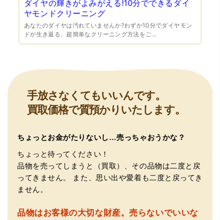
ダイヤの輝きがよみがえる!10分でできるダイ
ヤモンドクリーニング
あなたのダイヤは汚れていませんか?わずか10分でダイヤモン
ドが生き返る、超簡単なクリーニング方法をご...
（豊中市西泉丘）初めて利用しましたが、とても親切丁寧
に査定をして頂き思いもよらない価格をいただきました。
正直他店の倍以上で驚きました。また機会があれば利用し
ます。
手放さなくてもいいんです。
買取価格で質預かりいたします。
ちょっとお金がたりないし…売っちゃおうかな？
ちょっと待ってください！
品物を売ってしまうと（買取）、その品物は二度と戻
（大阪府東大阪市）ネットを見て安心できるお店であると
感じて飛び込みで訪問。飛びこみにも関わらず、とても親
ってきません。
また、思い出や愛着も二度と戻ってき
切、丁ねいな対応をして頂き、思っていた以上の信用でき
ません。
るお店でした。満足いく金額で買い取って頂きました。あ
りがとうございます。
品物はお客様の大切な財産。
売らないでいいな