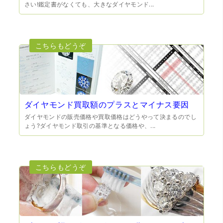
さい!鑑定書がなくても、大きなダイヤモンド...
（兵庫県宝塚市）預かって頂くときに持っていた方の宝石
も見て頂く事が出き、購入した商品の価値をいろいろ教え
てもらえた事がとてもよかったです。親切な対応で、また
何かあった時にはこちらでお願いしたいと思いました。
ダイヤモンド買取額のプラスとマイナス要因
ダイヤモンドの販売価格や買取価格はどうやって決まるのでし
ょう?ダイヤモンド取引の基準となる価格や、...
（大阪府池田市）とても親切で丁寧な対応に感激いたしま
した。質屋さんはわりと利用して(主に中古品の購入)慣れて
いましたが、今までの質屋さんとは全く違う、とても良い
印象でした。何度でも伺いたくなりました。この度は、本
当にありがとうございました。