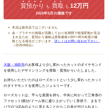
質預かり
買取
12万円
も
も
2025年5月の価格です
本品は販売品ではございません
金・プラチナの相場が高騰しており短期間で相場変動が見込
まれるため、質預かり価格は買取価格の90〜95%程度の価
格となる場合がございます。
詳しくはお問い合わせ下さい。
（2026/8時点）
大阪・池田市
のお客様より少し変わったカットのダイヤモンド
を使用したデザインリングを買取・質預かりいたしました。
お持ちいただいたのはローズカットという少し変わったカット
のダイヤモンドを使用したジュエリーです。
ローズカットは、平らな底面を持ち、中央に向かって三角形の
ファセット(面)がドーム状に盛り上がっていく形状で、まるで
バラのつぼみのように見えることからこの名が付けられまし