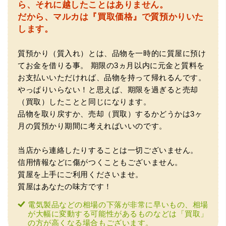
ら、それに越したことはありません。
だから、マルカは『買取価格』で質預かりいた
します。
質預かり（質入れ）とは、品物を一時的に質屋に預け
てお金を借りる事。
期限の3ヵ月以内に元金と質料を
お支払いいただければ、品物を持って帰れるんです。
（兵庫県神戸市）別のお店でメール査定した際の1.5倍の金
やっぱりいらない！と思えば、期限を過ぎると売却
額を提示いただけたので即決しました。楽器も安心してお
（買取）したことと同じになります。
任せできそうです!
品物を取り戻すか、売却（買取）するかどうかは3ヶ
月の質預かり期間に考えればいいのです。
当店から連絡したりすることは一切ございません。
信用情報などに傷がつくこともございません。
質屋を上手にご利用くださいませ。
質屋はあなたの味方です！
電気製品などの相場の下落が非常に早いもの、相場
（大阪府大阪市）丁寧に査定していただいたうえ、商品保
が大幅に変動する可能性があるものなどは「買取」
管に関する知識も教えて頂けました。戻ってきた際には教
の方が高くなる場合もございます。