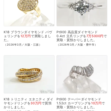
K18
ブラウンダイヤモンド
パヴ
Pt900
高品質ダイヤモンド
ェリングを
12万円
で
買取
しまし
0.4ct
立爪リングを
7万5000円
で
た。
買取・質預かり
しました。
（2026年3月／大阪・江坂）
（2026年3月／大阪・豊中市）
K18
トリニティ
エタニティ
ダイ
Pt900
テーパーダイヤモンド
ヤモンドリングを
30万円
で
質預
1.52ct
カーブリングを
10万円
で
かり
しました。
買取・質預かり
しました。