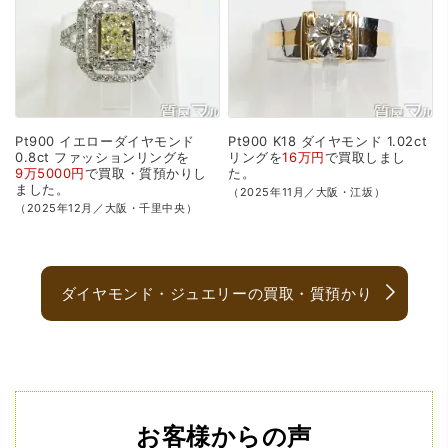
Pt900
イエローダイヤモンド
Pt900
K18
ダイヤモンド
1.02ct
0.8ct
ファッションリングを
リングを
16万円
で
買取
しまし
9万5000円
で
買取・質預かり
し
た。
ました。
（2025年11月／大阪・江坂）
（2025年12月／大阪・千里中央）
ダイヤモンド・ジュエリーの買取・質預かり
お客様からの声