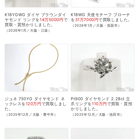
K18YGWG
ダイヤ
ブラウンダイ
K18WG
天使モチーフ
ブローチ
ヤモンド
リングを
14万5000円
で
を
31万7000円
で
買取
しました。
買取・質預かり
しました。
（2026年1月／大阪・箕面市）
（2026年1月／大阪・江坂）
ジュネ
750YG
ダイヤモンド
ネ
Pt900
ダイヤモンド
2.28ct
立
ックレスを
120万円
で
買取
しまし
爪リングを
110万円
で
買取・質預
た。
かり
しました。
（2025年12月／大阪・豊中市）
（2025年12月／大阪・池田市）