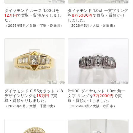
ダイヤモンド
ルース
1.03ctを
ダイヤモンド
1.0ct
一文字リング
12万円
で
買取・質預かり
しまし
を
8万5000円
で
買取・質預かり
た。
しました。
（2026年5月／兵庫・宝塚・逆瀬川）
（2026年5月／大阪・池田市）
ダイヤモンド
0.55カラット
k18
Pt900
ダイヤモンド
1.0ct
角一
デザインリングを
15万円
で
買
文字
リングを
7万2000円
で
買
取・質預かり
しました。
取・質預かり
しました。
（2026年5月／大阪・千里中央）
（2026年3月／大阪・吹田市）