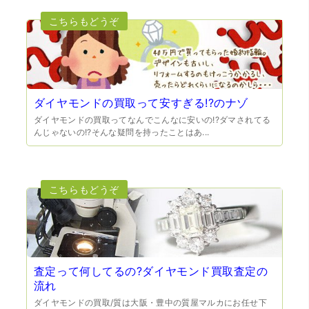
（大阪府門真市）他店ではメール見積もりの時点で数千
円〜1万程度の見積もりでしたが、こちらのメールでの見積
もりは倍以上ちがうので利用させて頂きました。 対応も丁
寧で良かったです。
ダイヤモンドの買取って安すぎる!?のナゾ
ダイヤモンドの買取ってなんでこんなに安いの!?ダマされてる
んじゃないの!?そんな疑問を持ったことはあ...
（大阪市東淀川区）出来るだけ安く買取られるのかな…?と
いう不安が最初は有りましたが、面倒な営業トークも一切
なく安心して任せられました。 ありがとうございます。
査定って何してるの?ダイヤモンド買取査定の
流れ
ダイヤモンドの買取/質は大阪・豊中の質屋マルカにお任せ下