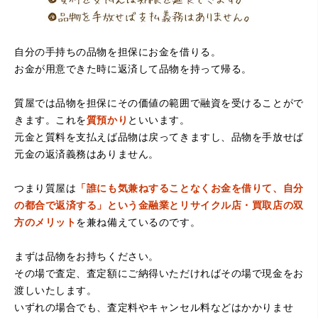
自分の手持ちの品物を担保にお金を借りる。
お金が用意できた時に返済して品物を持って帰る。
（大阪府堺市）電話対応の時からとても感じが良くて来店
してもとても優しく、来て良かったです。これからこちら
でお世話になろうと思いました。ありがとうございまし
質屋では品物を担保にその価値の範囲で融資を受けることがで
た。
きます。これを
質預かり
といいます。
元金と質料を支払えば品物は戻ってきますし、品物を手放せば
元金の返済義務はありません。
つまり質屋は
「誰にも気兼ねすることなくお金を借りて、自分
の都合で返済する」という金融業とリサイクル店・買取店の双
方のメリット
を兼ね備えているのです。
まずは品物をお持ちください。
（京都府亀岡市）他店舗にも行きましたが、対応の方があ
まりお売りしたくないと思ったので、やめました。こちら
その場で査定、査定額にご納得いただければその場で現金をお
は電話対応からも誠実な印象でしたので、こちらでお売り
渡しいたします。
しようと思っておりました。この度はありがとうございま
す。
いずれの場合でも、査定料やキャンセル料などはかかりませ