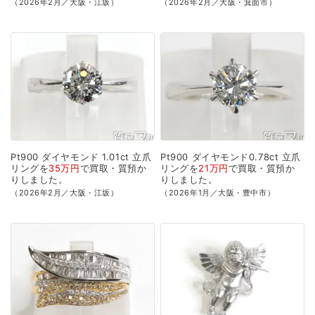
（2026年2月／大阪・江坂）
（2026年2月／大阪・箕面市）
Pt900
ダイヤモンド
1.01ct
立爪
Pt900
ダイヤモンド0.78ct
立爪
リングを
35万円
で
買取・質預か
リングを
21万円
で
買取・質預か
り
しました。
り
しました。
（2026年2月／大阪・江坂）
（2026年1月／大阪・豊中市）