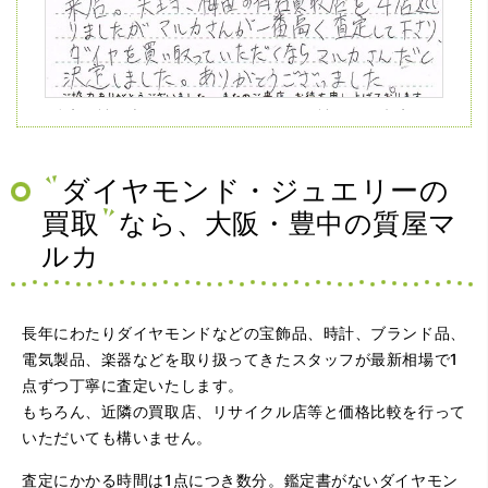
（兵庫県神戸市）ネットの口コミを見て神戸から来店。天
王寺、梅田の有名買取店を4店巡りましたがマルカさんが一
番高く査定して下さり、ダイヤを買い取っていただくなら
マルカさんだと決定しました。ありがとうございました。
ダイヤモンド・ジュエリーの
買取
なら、大阪・豊中の質屋マ
ルカ
長年にわたりダイヤモンドなどの宝飾品、時計、ブランド品、
電気製品、楽器などを取り扱ってきたスタッフが最新相場で1
点ずつ丁寧に査定いたします。
（大阪府大阪市）問い合わせから非常に分かり易く、安心
もちろん、近隣の買取店、リサイクル店等と価格比較を行って
して利用できた。また、思ったよりも高額だったので助か
いただいても構いません。
りました。
査定にかかる時間は1点につき数分。鑑定書がないダイヤモン