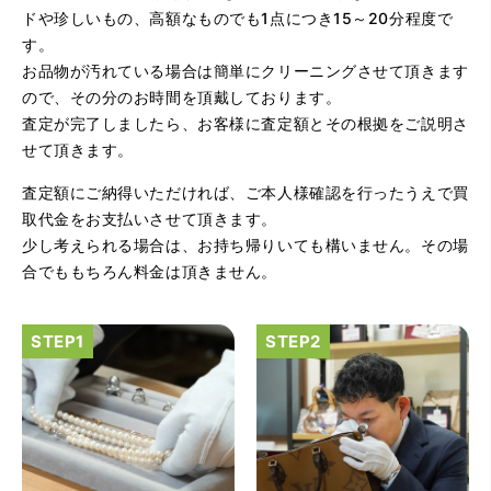
ドや珍しいもの、高額なものでも1点につき15～20分程度で
す。
お品物が汚れている場合は簡単にクリーニングさせて頂きます
ので、その分のお時間を頂戴しております。
査定が完了しましたら、お客様に査定額とその根拠をご説明さ
せて頂きます。
（大阪府大阪市）とてもプロな鑑定士さんがいて的確にア
ドバイスや買取りを暖かい人柄で行ってくれます。 親切に
査定額にご納得いただければ、ご本人様確認を行ったうえで買
なって頂いてありがとうございます! お店の雰囲気もやらし
さがなく、とても入ってゆっくりできる落ちついた敷居の
取代金をお支払いさせて頂きます。
高いお店です。また鑑定士さんに会いたいです。
少し考えられる場合は、お持ち帰りいても構いません。その場
合でももちろん料金は頂きません。
（大阪府大阪市）きれいにして頂いたうえで質入れ金額を
出していただいたのが初めてで感動しました。