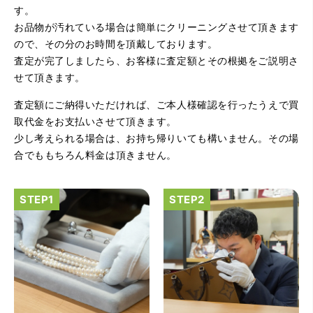
す。
お品物が汚れている場合は簡単にクリーニングさせて頂きます
ので、その分のお時間を頂戴しております。
査定が完了しましたら、お客様に査定額とその根拠をご説明さ
せて頂きます。
（大阪府大阪市）とてもプロな鑑定士さんがいて的確にア
ドバイスや買取りを暖かい人柄で行ってくれます。 親切に
査定額にご納得いただければ、ご本人様確認を行ったうえで買
なって頂いてありがとうございます! お店の雰囲気もやらし
さがなく、とても入ってゆっくりできる落ちついた敷居の
取代金をお支払いさせて頂きます。
高いお店です。また鑑定士さんに会いたいです。
少し考えられる場合は、お持ち帰りいても構いません。その場
合でももちろん料金は頂きません。
（大阪府大阪市）きれいにして頂いたうえで質入れ金額を
出していただいたのが初めてで感動しました。