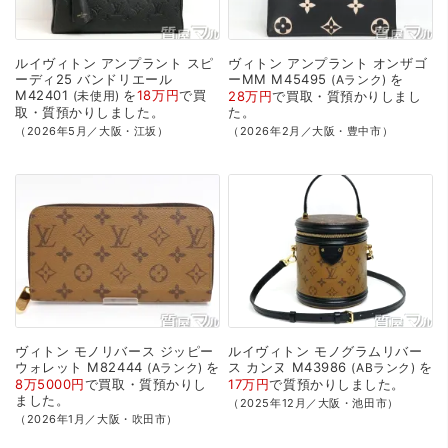
ルイヴィトン
アンプラント
スピ
ヴィトン
アンプラント
オンザゴ
ーディ25
バンドリエール
ーMM
M45495
を
Aランク
M42401
を
18万円
で
買
未使用
28万円
で
買取・質預かり
しまし
取・質預かり
しました。
た。
（2026年5月／大阪・江坂）
（2026年2月／大阪・豊中市）
ヴィトン
モノリバース
ジッピー
ルイヴィトン
モノグラムリバー
ウォレット
M82444
を
ス
カンヌ
M43986
を
Aランク
ABランク
8万5000円
で
買取・質預かり
し
17万円
で
質預かり
しました。
ました。
（2025年12月／大阪・池田市）
（2026年1月／大阪・吹田市）