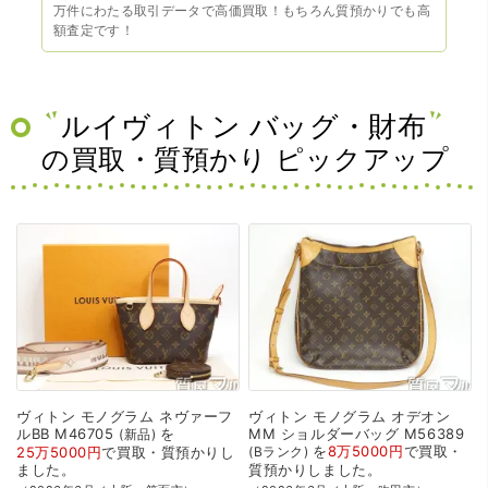
万件にわたる取引データで高価買取！もちろん質預かりでも高
額査定です！
ルイヴィトン バッグ・財布
の買取・質預かり ピックアップ
ヴィトン
モノグラム
ネヴァーフ
ヴィトン
モノグラム
オデオン
ルBB
M46705
を
MM
ショルダーバッグ
M56389
新品
を
8万5000円
で
買取・
25万5000円
で
買取・質預かり
し
Bランク
ました。
質預かり
しました。