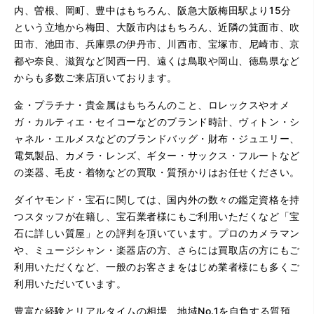
内、曽根、岡町、豊中はもちろん、阪急大阪梅田駅より15分
という立地から梅田、大阪市内はもちろん、近隣の箕面市、吹
田市、池田市、兵庫県の伊丹市、川西市、宝塚市、尼崎市、京
都や奈良、滋賀など関西一円、遠くは鳥取や岡山、徳島県など
からも多数ご来店頂いております。
金・プラチナ・貴金属はもちろんのこと、ロレックスやオメ
ガ・カルティエ・セイコーなどのブランド時計、ヴィトン・シ
ャネル・エルメスなどのブランドバッグ・財布・ジュエリー、
電気製品、カメラ・レンズ、ギター・サックス・フルートなど
の楽器、毛皮・着物などの買取・質預かりはお任せください。
ダイヤモンド・宝石に関しては、国内外の数々の鑑定資格を持
つスタッフが在籍し、宝石業者様にもご利用いただくなど「宝
石に詳しい質屋」との評判を頂いています。プロのカメラマン
や、ミュージシャン・楽器店の方、さらには買取店の方にもご
利用いただくなど、一般のお客さまをはじめ業者様にも多くご
利用いただいています。
豊富な経験とリアルタイムの相場、地域No.1を自負する質預