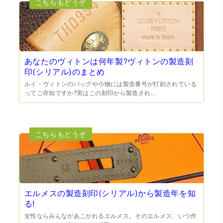
円〜1万程度の見積もりでしたが、こちらのメールでの見積
もりは倍以上ちがうので利用させて頂きました。 対応も丁
寧で良かったです。
あなたのヴィトンは何年製?ヴィトンの製造刻
印(シリアル)のまとめ
ルイ・ヴィトンのバッグや小物には製造番号が打刻されている
ってご存知ですか?実はこの刻印から製造され...
（大阪市東淀川区）出来るだけ安く買取られるのかな…?と
いう不安が最初は有りましたが、面倒な営業トークも一切
なく安心して任せられました。 ありがとうございます。
エルメスの製造刻印(シリアル)から製造年を知
る!
女性ならみんながあこがれるエルメス。そのエルメス、いつ作