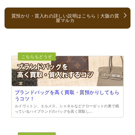
質預かり・質入れの詳しい説明はこちら｜大阪の質
屋マルカ
（大阪府大阪市）とても宝石に詳しく、また中古市場の仕
組みもお教えいただけ嬉しかったです。鑑別も素早く驚き
ました。宜しくお願いいたします。(楽器等、様々なジャン
ルに詳しいの流石の一言に尽きます)
ブランドバッグを高く買取・質預かりしてもら
うコツ！
ルイヴィトン、エルメス、シャネルなどクローゼットの奥で眠
っているハイブランドのバッグを高く買取し...
（大阪府門真市）他店ではメール見積もりの時点で数千