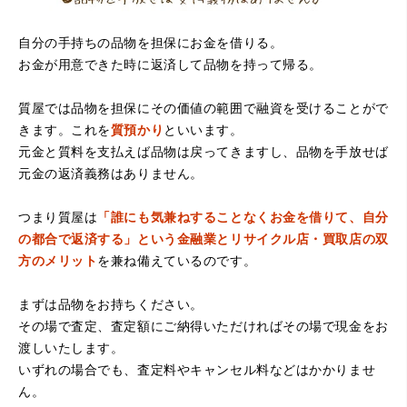
自分の手持ちの品物を担保にお金を借りる。
お金が用意できた時に返済して品物を持って帰る。
（大阪府堺市）電話対応の時からとても感じが良くて来店
してもとても優しく、来て良かったです。これからこちら
でお世話になろうと思いました。ありがとうございまし
質屋では品物を担保にその価値の範囲で融資を受けることがで
た。
きます。これを
質預かり
といいます。
元金と質料を支払えば品物は戻ってきますし、品物を手放せば
元金の返済義務はありません。
つまり質屋は
「誰にも気兼ねすることなくお金を借りて、自分
の都合で返済する」という金融業とリサイクル店・買取店の双
方のメリット
を兼ね備えているのです。
まずは品物をお持ちください。
（京都府亀岡市）他店舗にも行きましたが、対応の方があ
まりお売りしたくないと思ったので、やめました。こちら
その場で査定、査定額にご納得いただければその場で現金をお
は電話対応からも誠実な印象でしたので、こちらでお売り
渡しいたします。
しようと思っておりました。この度はありがとうございま
す。
いずれの場合でも、査定料やキャンセル料などはかかりませ
ん。