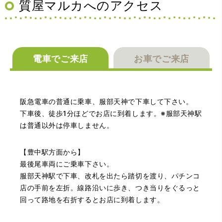
質屋マルカへのアクセス
電車でご来店
お車でご来店
（兵庫県神戸市）別のお店でメール査定した際の1.5倍の金
額を提示いただけたので即決しました。楽器も安心してお
任せできそうです!
阪急電車の普通に乗車、服部天神で下車して下さい。
下車後、徒歩1分ほどでお店に到着します。※服部天神駅
は普通以外は停車しません。
【豊中駅方面から】
最後尾車両にご乗車下さい。
服部天神駅で下車、改札を出たら踏切を渡り、パチンコ
店の手前を左折。線路沿いに歩き、つき当りをぐるっと
（大阪府大阪市）丁寧に査定していただいたうえ、商品保
回って路地を右折するとお店に到着します。
管に関する知識も教えて頂けました。戻ってきた際には教
えていただいた通りに保管してみようと思います。