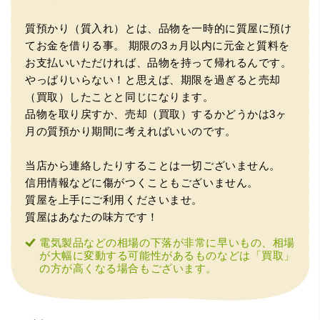
質預かり（質入れ）とは、品物を一時的に質屋に預け
（豊中市西泉丘）初めて利用しましたが、とても親切丁寧
てお金を借りる事。
期限の3ヵ月以内に元金と質料を
に査定をして頂き思いもよらない価格をいただきました。
正直他店の倍以上で驚きました。また機会があれば利用し
お支払いいただければ、品物を持って帰れるんです。
ます。
やっぱりいらない！と思えば、期限を過ぎると売却
（買取）したことと同じになります。
品物を取り戻すか、売却（買取）するかどうかは3ヶ
月の質預かり期間に考えればいいのです。
当店から連絡したりすることは一切ございません。
信用情報などに傷がつくこともございません。
質屋を上手にご利用くださいませ。
質屋はあなたの味方です！
（大阪府東大阪市）ネットを見て安心できるお店であると
感じて飛び込みで訪問。飛びこみにも関わらず、とても親
電気製品などの相場の下落が非常に早いもの、相場
切、丁ねいな対応をして頂き、思っていた以上の信用でき
が大幅に変動する可能性があるものなどは「買取」
るお店でした。満足いく金額で買い取って頂きました。あ
の方が高くなる場合もございます。
りがとうございます。