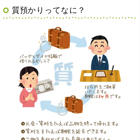
（大阪府豊中市）買取査定の流れがとても丁寧でお話がし
質預かりってなに？
やすくとても良い時間になりました!!満足出来る買取です。
本当に有難う御座います!!
（大阪府寝屋川市）質屋さんは初めてて不安でしたが、他
店買い取りより高く思っていた以上の金額で大満足です。
説明もわかりやすく、優しい話し方の対応でとても良かっ
たです。