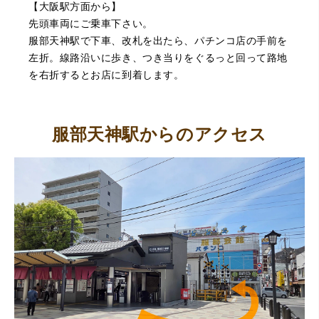
【大阪駅方面から】
先頭車両にご乗車下さい。
服部天神駅で下車、改札を出たら、パチンコ店の手前を
左折。線路沿いに歩き、つき当りをぐるっと回って路地
を右折するとお店に到着します。
服部天神駅からのアクセス
（大阪府池田市）丁寧に説明して頂き思っていたよりの金
額でした。一旦持ち帰りましたが、良い金額だったので買
取して頂きました。又、機会あれば是非利用したいです。