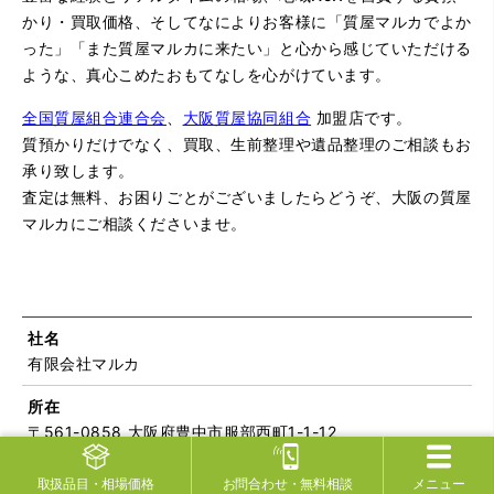
かり・買取価格、そしてなによりお客様に「質屋マルカでよか
った」「また質屋マルカに来たい」と心から感じていただける
ような、真心こめたおもてなしを心がけています。
全国質屋組合連合会
、
大阪質屋協同組合
加盟店です。
質預かりだけでなく、買取、生前整理や遺品整理のご相談もお
承り致します。
査定は無料、お困りごとがございましたらどうぞ、大阪の質屋
マルカにご相談くださいませ。
社名
有限会社マルカ
所在
〒561-0858 大阪府豊中市服部西町1-1-12
設立
取扱品目
・相場価格
お問合わせ
・無料相談
メニュー