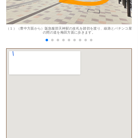
。
（１）（豊中方面から）阪急服部天神駅の改札を踏切を渡り、線路とパチンコ屋
（
の間の道を梅田方面に歩きます。