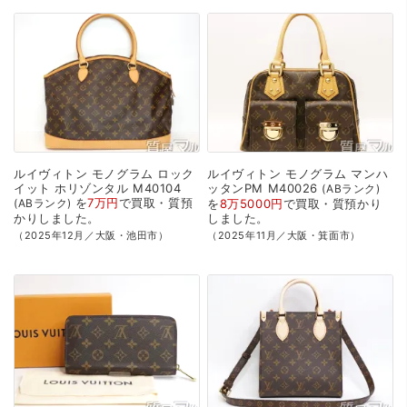
ルイヴィトン
モノグラム
ロック
ルイヴィトン
モノグラム
マンハ
イット
ホリゾンタル
M40104
ッタンPM
M40026
ABランク
を
7万円
で
買取・質預
ABランク
を
8万5000円
で
買取・質預かり
かり
しました。
しました。
（2025年12月／大阪・池田市）
（2025年11月／大阪・箕面市）