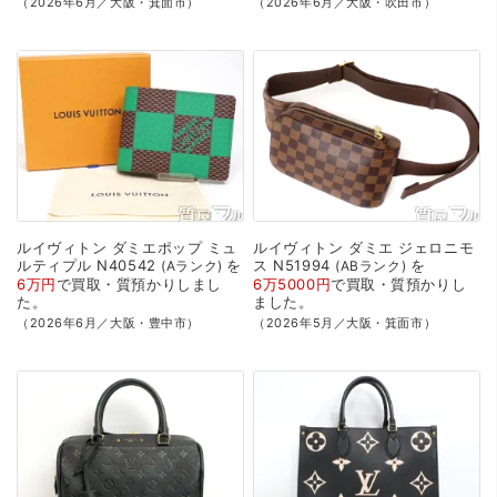
（2026年6月／大阪・箕面市）
（2026年6月／大阪・吹田市）
ルイヴィトン
ダミエポップ
ミュ
ルイヴィトン
ダミエ
ジェロニモ
ルティプル
N40542
を
ス
N51994
を
Aランク
ABランク
6万円
で
買取・質預かり
しまし
6万5000円
で
買取・質預かり
し
た。
ました。
（2026年6月／大阪・豊中市）
（2026年5月／大阪・箕面市）