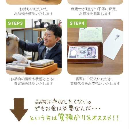
お持ちいただいた
鑑定士が1点ずつ丁寧に査定、
お品物を確認いたします
お値段を算出します
（大阪府大阪市）すごく丁寧に対応して頂きました。 ホー
ムページの皆様の評価がとても良かったので、質屋自体初
めての利用でしたが、対応して頂きました担当の方もすご
く良かったです。 これから質屋をご利用される方は是非オ
ススメです。
お品物の情報や状態とともに
書類にご記入いただき、
査定額を説明いたします
買取代金をお支払いいたします