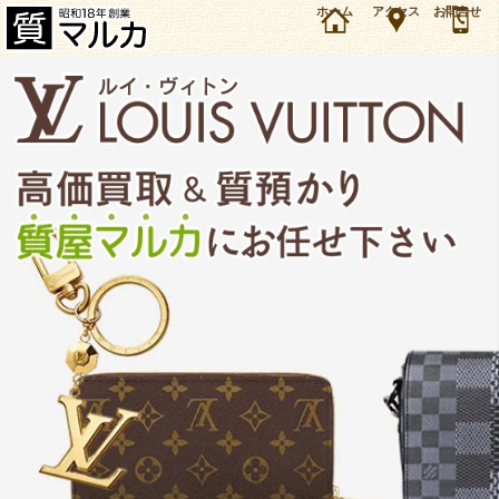
大阪・千里中央のお客様よりルイヴィトン モノグラム ヴァヴァンPM M51172を8万5000円で
ホーム
アクセス
お問合せ
買取・質預かりしました。ルイヴィトン バッグ・財布の買取＆質預かり・質入れは大阪・豊中
の質屋マルカにお任せ下さい。（2025年7月時点の価格です）