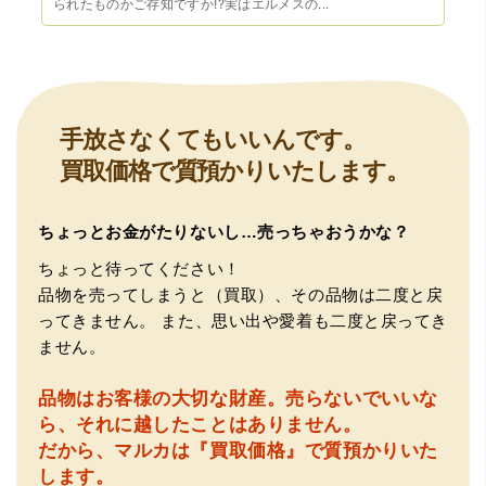
（兵庫県宝塚市）預かって頂くときに持っていた方の宝石
られたものかご存知ですか!?実はエルメスの...
も見て頂く事が出き、購入した商品の価値をいろいろ教え
てもらえた事がとてもよかったです。親切な対応で、また
何かあった時にはこちらでお願いしたいと思いました。
手放さなくてもいいんです。
買取価格で質預かりいたします。
ちょっとお金がたりないし…売っちゃおうかな？
（大阪府池田市）とても親切で丁寧な対応に感激いたしま
ちょっと待ってください！
した。質屋さんはわりと利用して(主に中古品の購入)慣れて
品物を売ってしまうと（買取）、その品物は二度と戻
いましたが、今までの質屋さんとは全く違う、とても良い
印象でした。何度でも伺いたくなりました。この度は、本
ってきません。
また、思い出や愛着も二度と戻ってき
当にありがとうございました。
ません。
品物はお客様の大切な財産。
売らないでいいな
ら、それに越したことはありません。
だから、マルカは『買取価格』で質預かりいた
します。