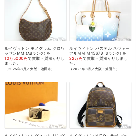
ルイヴィトン
モノグラム
クロワ
ルイヴィトン
パステル
ネヴァー
ッサンMM
を
フルMM
M45678
を
ABランク
Sランク
10万5000円
で
買取・質預かり
し
22万円
で
買取・質預かり
しまし
ました。
た。
（2025年8月／大阪・池田市）
（2025年8月／大阪・箕面市）
ルイヴィトン
シグネット
リング
ルイヴィトン
NIGOコラボ
バッ