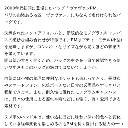
2000年代初頭に登場したバッグ「ヴァヴァンPM」。
パリの由緒ある地区「ヴァヴァン」にちなんで名付けられ他バ
ッグです。
洗練されたスクエアフォルムと、伝統的なモノグラムキャンバ
スの絶妙な組み合わせが特徴です。PMはプティ・モデル(小型)
を意味しますが、コンパクトなサイズながら驚くほどの収納力
を備えています。
開口部が大きく開くため、バッグの中身を一目で確認できる使
いやすさもこのバッグの魅力ではないでしょうか。
内部には小物の整理に便利なポケットも備わっており、長財布
やスマートフォン、化粧ポーチなど日常の必需品をすっきりと
収納できます。また、耐久性に優れたモノグラムキャンバス
は、日々の使用による擦れや雨などにも強く、長く愛用できる
素材です。
ヌメ革のハンドルは、使い込むほどに味わい深い飴色へと変化
していき経年変化を楽しめるのもPMを長く愛用する魅力の一つ