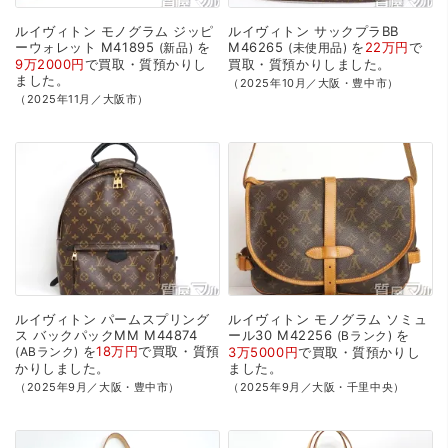
ルイヴィトン
モノグラム
ジッピ
ルイヴィトン
サックプラBB
ーウォレット
M41895
を
M46265
を
22万円
で
新品
未使用品
9万2000円
で
買取・質預かり
し
買取・質預かり
しました。
ました。
（2025年10月／大阪・豊中市）
（2025年11月／大阪市）
ルイヴィトン
パームスプリング
ルイヴィトン
モノグラム
ソミュ
ス
バックパックMM
M44874
ール30
M42256
を
Bランク
を
18万円
で
買取・質預
ABランク
3万5000円
で
買取・質預かり
し
かり
しました。
ました。
（2025年9月／大阪・豊中市）
（2025年9月／大阪・千里中央）