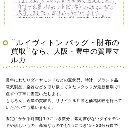
（兵庫県神戸市）ネットの口コミを見て神戸から来店。天
王寺、梅田の有名買取店を4店巡りましたがマルカさんが一
番高く査定して下さり、ダイヤを買い取っていただくなら
マルカさんだと決定しました。ありがとうございました。
ルイヴィトン バッグ・財布の
買取
なら、大阪・豊中の質屋マ
ルカ
長年にわたりダイヤモンドなどの宝飾品、時計、ブランド品、
電気製品、楽器などを取り扱ってきたスタッフが最新相場で1
点ずつ丁寧に査定いたします。
（大阪府大阪市）問い合わせから非常に分かり易く、安心
もちろん、近隣の買取店、リサイクル店等と価格比較を行って
して利用できた。また、思ったよりも高額だったので助か
いただいても構いません。
りました。
査定にかかる時間は1点につき数分。鑑定書がないダイヤモン
ドや珍しいもの、高額なものでも1点につき15～20分程度で