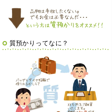
（大阪府豊中市）買取査定の流れがとても丁寧でお話がし
質預かりってなに？
やすくとても良い時間になりました!!満足出来る買取です。
本当に有難う御座います!!
（大阪府寝屋川市）質屋さんは初めてて不安でしたが、他
店買い取りより高く思っていた以上の金額で大満足です。
説明もわかりやすく、優しい話し方の対応でとても良かっ