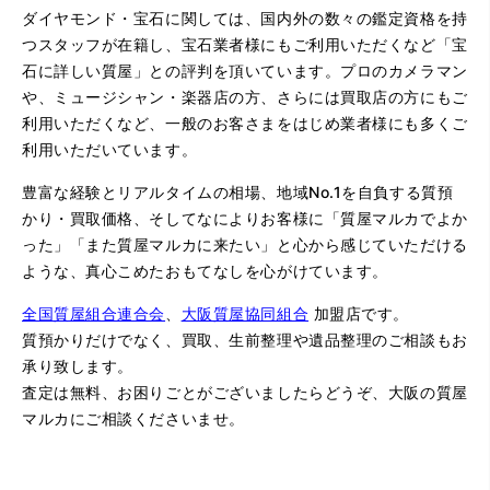
ダイヤモンド・宝石に関しては、国内外の数々の鑑定資格を持
つスタッフが在籍し、宝石業者様にもご利用いただくなど「宝
石に詳しい質屋」との評判を頂いています。プロのカメラマン
や、ミュージシャン・楽器店の方、さらには買取店の方にもご
利用いただくなど、一般のお客さまをはじめ業者様にも多くご
利用いただいています。
豊富な経験とリアルタイムの相場、地域No.1を自負する質預
かり・買取価格、そしてなによりお客様に「質屋マルカでよか
った」「また質屋マルカに来たい」と心から感じていただける
ような、真心こめたおもてなしを心がけています。
全国質屋組合連合会
、
大阪質屋協同組合
加盟店です。
質預かりだけでなく、買取、生前整理や遺品整理のご相談もお
承り致します。
査定は無料、お困りごとがございましたらどうぞ、大阪の質屋
マルカにご相談くださいませ。