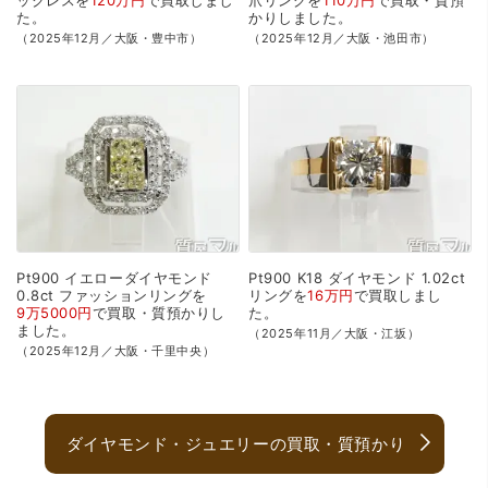
ックレスを
120万円
で
買取
しまし
爪リングを
110万円
で
買取・質預
た。
かり
しました。
（2025年12月／大阪・豊中市）
（2025年12月／大阪・池田市）
Pt900
イエローダイヤモンド
Pt900
K18
ダイヤモンド
1.02ct
0.8ct
ファッションリングを
リングを
16万円
で
買取
しまし
9万5000円
で
買取・質預かり
し
た。
ました。
（2025年11月／大阪・江坂）
（2025年12月／大阪・千里中央）
ダイヤモンド・ジュエリーの買取・質預かり