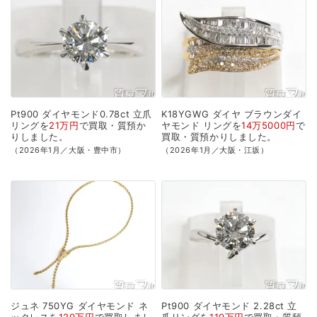
Pt900
ダイヤモンド0.78ct
立爪
K18YGWG
ダイヤ
ブラウンダイ
リングを
21万円
で
買取・質預か
ヤモンド
リングを
14万5000円
で
り
しました。
買取・質預かり
しました。
（2026年1月／大阪・豊中市）
（2026年1月／大阪・江坂）
ジュネ
750YG
ダイヤモンド
ネ
Pt900
ダイヤモンド
2.28ct
立