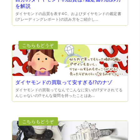
を解説
ダイヤモンドの品質を表す4C、およびダイヤモンドの鑑定書
(グレーディングレポート)の読み方をご紹介し...
（大阪府門真市）他店ではメール見積もりの時点で数千
円〜1万程度の見積もりでしたが、こちらのメールでの見積
もりは倍以上ちがうので利用させて頂きました。 対応も丁
寧で良かったです。
ダイヤモンドの買取って安すぎる!?のナゾ
ダイヤモンドの買取ってなんでこんなに安いの!?ダマされてる
んじゃないの!?そんな疑問を持ったことはあ...
（大阪市東淀川区）出来るだけ安く買取られるのかな…?と
いう不安が最初は有りましたが、面倒な営業トークも一切
なく安心して任せられました。 ありがとうございます。