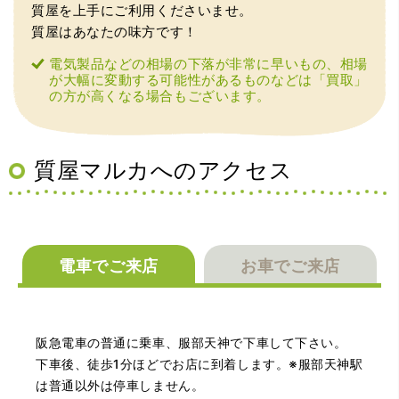
質屋を上手にご利用くださいませ。
質屋はあなたの味方です！
電気製品などの相場の下落が非常に早いもの、相場
（大阪府大阪市）丁寧に査定していただいたうえ、商品保
が大幅に変動する可能性があるものなどは「買取」
管に関する知識も教えて頂けました。戻ってきた際には教
の方が高くなる場合もございます。
えていただいた通りに保管してみようと思います。
質屋マルカへのアクセス
電車でご来店
お車でご来店
（大阪府池田市）丁寧に説明して頂き思っていたよりの金
額でした。一旦持ち帰りましたが、良い金額だったので買
取して頂きました。又、機会あれば是非利用したいです。
阪急電車の普通に乗車、服部天神で下車して下さい。
下車後、徒歩1分ほどでお店に到着します。※服部天神駅
は普通以外は停車しません。