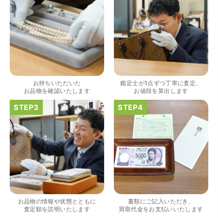
（大阪府大阪市）きれいにして頂いたうえで質入れ金額を
出していただいたのが初めてで感動しました。
お持ちいただいた
鑑定士が1点ずつ丁寧に査定、
お品物を確認いたします
お値段を算出します
（大阪府大阪市）すごく丁寧に対応して頂きました。 ホー
ムページの皆様の評価がとても良かったので、質屋自体初
めての利用でしたが、対応して頂きました担当の方もすご
く良かったです。 これから質屋をご利用される方は是非オ
ススメです。
お品物の情報や状態とともに
書類にご記入いただき、
査定額を説明いたします
買取代金をお支払いいたします