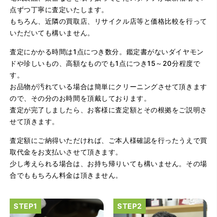
点ずつ丁寧に査定いたします。
（大阪府大阪市）問い合わせから非常に分かり易く、安心
もちろん、近隣の買取店、リサイクル店等と価格比較を行って
して利用できた。また、思ったよりも高額だったので助か
いただいても構いません。
りました。
査定にかかる時間は1点につき数分。鑑定書がないダイヤモン
ドや珍しいもの、高額なものでも1点につき15～20分程度で
す。
お品物が汚れている場合は簡単にクリーニングさせて頂きます
ので、その分のお時間を頂戴しております。
査定が完了しましたら、お客様に査定額とその根拠をご説明さ
せて頂きます。
（大阪府大阪市）とてもプロな鑑定士さんがいて的確にア
ドバイスや買取りを暖かい人柄で行ってくれます。 親切に
査定額にご納得いただければ、ご本人様確認を行ったうえで買
なって頂いてありがとうございます! お店の雰囲気もやらし
さがなく、とても入ってゆっくりできる落ちついた敷居の
取代金をお支払いさせて頂きます。
高いお店です。また鑑定士さんに会いたいです。
少し考えられる場合は、お持ち帰りいても構いません。その場
合でももちろん料金は頂きません。