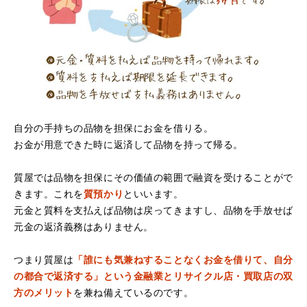
たです。
自分の手持ちの品物を担保にお金を借りる。
お金が用意できた時に返済して品物を持って帰る。
（大阪府堺市）電話対応の時からとても感じが良くて来店
してもとても優しく、来て良かったです。これからこちら
でお世話になろうと思いました。ありがとうございまし
質屋では品物を担保にその価値の範囲で融資を受けることがで
た。
きます。これを
質預かり
といいます。
元金と質料を支払えば品物は戻ってきますし、品物を手放せば
元金の返済義務はありません。
つまり質屋は
「誰にも気兼ねすることなくお金を借りて、自分
の都合で返済する」という金融業とリサイクル店・買取店の双
方のメリット
を兼ね備えているのです。