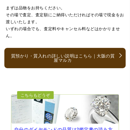
まずは品物をお持ちください。
（京都府亀岡市）他店舗にも行きましたが、対応の方があ
まりお売りしたくないと思ったので、やめました。こちら
その場で査定、査定額にご納得いただければその場で現金をお
は電話対応からも誠実な印象でしたので、こちらでお売り
渡しいたします。
しようと思っておりました。この度はありがとうございま
す。
いずれの場合でも、査定料やキャンセル料などはかかりませ
ん。
質預かり・質入れの詳しい説明はこちら｜大阪の質
屋マルカ
（大阪府大阪市）とても宝石に詳しく、また中古市場の仕
組みもお教えいただけ嬉しかったです。鑑別も素早く驚き
ました。宜しくお願いいたします。(楽器等、様々なジャン
ルに詳しいの流石の一言に尽きます)
自分のダイヤモンドの品質は?鑑定書の読み方