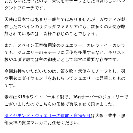
お持ちいただいたのは、天使をモチーフとした可愛らしいペン
ダントブローチです。
天使は日本ではあまり一般的ではありませんが、ガウディが製
作したスペインのサグラダファミリアにも、数多くの天使が彫
刻されているのは、皆様ご存じのことでしょう。
また、スペイン王室御用達のジュエラー、カレラ・イ・カレラ
でも、ジュエリーのモチーフに天使を多用するなど、キリスト
教やユダヤ教では主の御使いとして非常に重要な存在です。
今回お持ちいただいたのは、笛を吹く天使をモチーフとし、羽
や羽衣にダイヤモンドをあしらってジュエリーに昇華したもの
です。
素材はK18ホワイトゴールド製で、16gオーバーのジュエリーで
ございましたのでこちらの価格で買取させて頂きました。
ダイヤモンド・ジュエリーの買取・質預かり
は大阪・豊中・服
部天神の質屋マルカにお任せください。