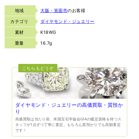
地域
大阪・箕面市
のお客様
カテゴリ
ダイヤモンド・ジュエリー
素材
K18WG
重量
16.7g
ダイヤモンド・ジュエリーの高価買取・質預か
り
高価買取は当たり前、米国宝石学協会GIAの鑑定資格を持つス
タッフが1点ずつ丁寧に査定。もちろん質預かりでも高額査定
です！