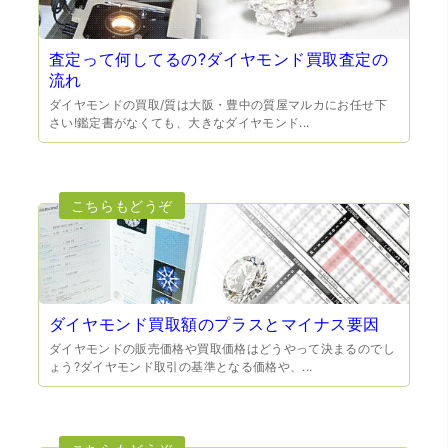
査定って何してるの?ダイヤモンド買取査定の
流れ
ダイヤモンドの買取/質は大阪・豊中の質屋マルカにお任せ下
さい!鑑定書がなくても、大きなダイヤモンド...
（兵庫県宝塚市）預かって頂くときに持っていた方の宝石
も見て頂く事が出き、購入した商品の価値をいろいろ教え
てもらえた事がとてもよかったです。親切な対応で、また
何かあった時にはこちらでお願いしたいと思いました。
ダイヤモンド買取額のプラスとマイナス要因
ダイヤモンドの販売価格や買取価格はどうやって決まるのでし
ょう?ダイヤモンド取引の基準となる価格や、...
（大阪府池田市）とても親切で丁寧な対応に感激いたしま
した。質屋さんはわりと利用して(主に中古品の購入)慣れて
いましたが、今までの質屋さんとは全く違う、とても良い
印象でした。何度でも伺いたくなりました。この度は、本
当にありがとうございました。