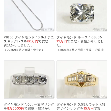
Pt850
ダイヤモンド
10.6ct
テニ
ダイヤモンド
ルース
1.03ctを
スネックレスを
80万円
で
買取・
12万円
で
買取・質預かり
しまし
質預かり
しました。
た。
（2026年6月／大阪・豊中市）
（2026年5月／兵庫・宝塚・逆瀬川）
ダイヤモンド
1.0ct
一文字リング
ダイヤモンド
0.55カラット
k18
を
8万5000円
で
買取・質預かり
デザインリングを
15万円
で
買