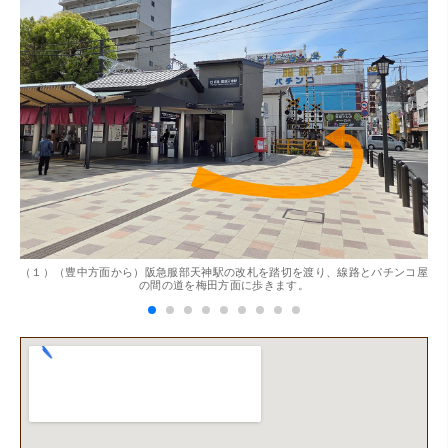
。
（１）（豊中方面から）阪急服部天神駅の改札を踏切を渡り、線路とパチンコ屋
（
の間の道を梅田方面に歩きます。