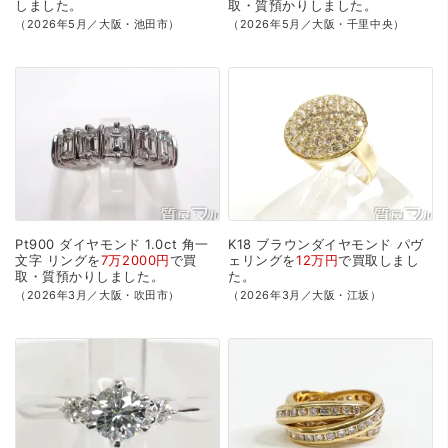
しました。
取・質預かり
しました。
（2026年5月／大阪・池田市）
（2026年5月／大阪・千里中央）
Pt900
ダイヤモンド
1.0ct
角一
K18
ブラウンダイヤモンド
パヴ
文字
リングを
7万2000円
で
買
ェリングを
12万円
で
買取
しまし
取・質預かり
しました。
た。
（2026年3月／大阪・吹田市）
（2026年3月／大阪・江坂）