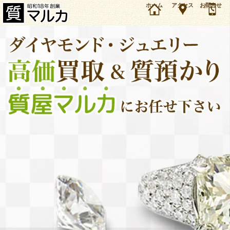
大阪・箕面市のお客様よりK18WG 天使モチーフ ブローチを31万7000円で買取しました。ダイ
ホーム
アクセス
お問合せ
ヤモンド・ジュエリーの買取＆質預かり・質入れは大阪・豊中の質屋マルカにお任せ下さい。
（2026年1月時点の価格です）