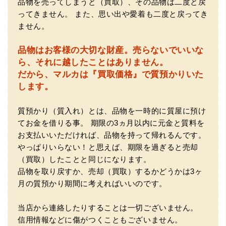
品物を売ってしまうと（買取）、その品物は二度と戻
（大阪府東大阪市）ネットを見て安心できるお店であると
感じて飛び込みで訪問。飛びこみにも関わらず、とても親
ってきません。
また、思い出や愛着も二度と戻ってき
切、丁ねいな対応をして頂き、思っていた以上の信用でき
ません。
るお店でした。満足いく金額で買い取って頂きました。あ
りがとうございます。
品物はお客様の大切な財産。
売らないでいいな
ら、それに越したことはありません。
だから、マルカは『買取価格』で質預かりいた
します。
質預かり（質入れ）とは、品物を一時的に質屋に預け
てお金を借りる事。
期限の3ヵ月以内に元金と質料を
お支払いいただければ、品物を持って帰れるんです。
（兵庫県神戸市）別のお店でメール査定した際の1.5倍の金
やっぱりいらない！と思えば、期限を過ぎると売却
額を提示いただけたので即決しました。楽器も安心してお
（買取）したことと同じになります。
任せできそうです!
品物を取り戻すか、売却（買取）するかどうかは3ヶ
月の質預かり期間に考えればいいのです。
当店から連絡したりすることは一切ございません。
信用情報などに傷がつくこともございません。