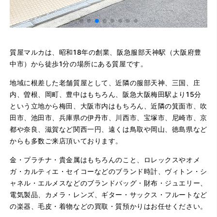
質屋マルカは、昭和18年の創業、阪急服部天神駅（大阪府豊
中市）から徒歩1分の場所にある質屋です。
地域に根差した老舗質屋として、近隣の服部天神、三国、庄
内、曽根、岡町、豊中はもちろん、阪急大阪梅田駅より15分
という立地から梅田、大阪市内はもちろん、近隣の箕面市、吹
田市、池田市、兵庫県の伊丹市、川西市、宝塚市、尼崎市、京
都や奈良、滋賀など関西一円、遠くは鳥取や岡山、徳島県など
からも多数ご来店頂いております。
金・プラチナ・貴金属はもちろんのこと、ロレックスやオメ
ガ・カルティエ・セイコーなどのブランド時計、ヴィトン・シ
ャネル・エルメスなどのブランドバッグ・財布・ジュエリー、
電気製品、カメラ・レンズ、ギター・サックス・フルートなど
の楽器、毛皮・着物などの買取・質預かりはお任せください。