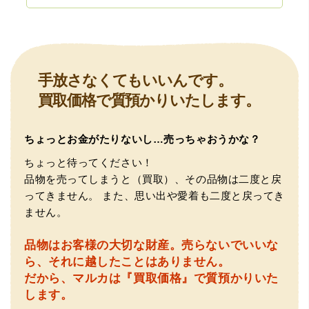
（兵庫県宝塚市）預かって頂くときに持っていた方の宝石
も見て頂く事が出き、購入した商品の価値をいろいろ教え
てもらえた事がとてもよかったです。親切な対応で、また
何かあった時にはこちらでお願いしたいと思いました。
手放さなくてもいいんです。
買取価格で質預かりいたします。
ちょっとお金がたりないし…売っちゃおうかな？
ちょっと待ってください！
品物を売ってしまうと（買取）、その品物は二度と戻
（大阪府池田市）とても親切で丁寧な対応に感激いたしま
ってきません。
また、思い出や愛着も二度と戻ってき
した。質屋さんはわりと利用して(主に中古品の購入)慣れて
ません。
いましたが、今までの質屋さんとは全く違う、とても良い
印象でした。何度でも伺いたくなりました。この度は、本
当にありがとうございました。
品物はお客様の大切な財産。
売らないでいいな
ら、それに越したことはありません。
だから、マルカは『買取価格』で質預かりいた
します。