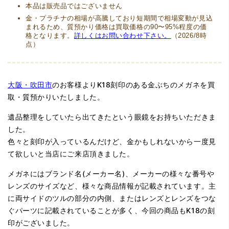
本品は販売品ではございません
金・プラチナの相場が高騰しており短期間で相場変動が見込
まれるため、質預かり価格は買取価格の90〜95%程度の価
格となります。
詳しくはお問い合わせ下さい。
（2026/8時
点）
大阪・吹田市
のお客様よりK18刻印のある金ぶちのメガネを買
取・質預かりいたしました。
遺品整理をしていたら出てきたという眼鏡をお持ちいただきま
した。
色々と刻印が入っているんだけど、金かもしれないから一度見
て欲しいと当店にご来店頂きました。
メガネにはブランド名(メーカー名)、メーカーの様々な番号や
レンズのサイズなど、様々な商品情報が記載されています。主
に両サイドのツルの部分の内側、またはレンズとレンズをつな
ぐパーツに記載されていることが多く、今回の商品もK18の刻
印がございました。