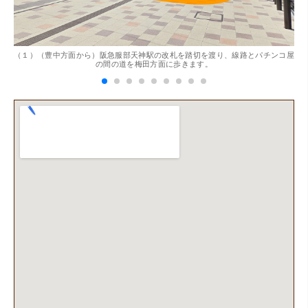
。
（１）（豊中方面から）阪急服部天神駅の改札を踏切を渡り、線路とパチンコ屋
（
の間の道を梅田方面に歩きます。