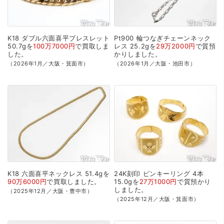
K18
ダブル六面喜平ブレスレット
Pt900
輪つなぎチェーンネック
50.7gを
100万7000円
で
買取
しま
レス
25.2gを
29万2000円
で
質預
した。
かり
しました。
（2026年1月／大阪・箕面市）
（2026年1月／大阪・池田市）
K18
六面喜平ネックレス
51.4gを
24K刻印
ピンキーリング
4本
90万6000円
で
買取
しました。
15.0gを
27万1000円
で
質預かり
しました。
（2025年12月／大阪・豊中市）
（2025年12月／大阪・箕面市）