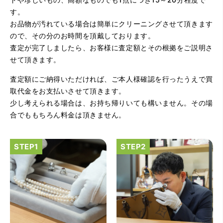
す。
お品物が汚れている場合は簡単にクリーニングさせて頂きます
ので、その分のお時間を頂戴しております。
査定が完了しましたら、お客様に査定額とその根拠をご説明さ
せて頂きます。
査定額にご納得いただければ、ご本人様確認を行ったうえで買
（大阪府大阪市）とてもプロな鑑定士さんがいて的確にア
ドバイスや買取りを暖かい人柄で行ってくれます。 親切に
取代金をお支払いさせて頂きます。
なって頂いてありがとうございます! お店の雰囲気もやらし
少し考えられる場合は、お持ち帰りいても構いません。その場
さがなく、とても入ってゆっくりできる落ちついた敷居の
高いお店です。また鑑定士さんに会いたいです。
合でももちろん料金は頂きません。
（大阪府大阪市）きれいにして頂いたうえで質入れ金額を