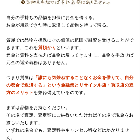
自分の手持ちの品物を担保にお金を借りる。
お金が用意できた時に返済して品物を持って帰る。
（大阪府堺市）電話対応の時からとても感じが良くて来店
質屋では品物を担保にその価値の範囲で融資を受けることがで
してもとても優しく、来て良かったです。これからこちら
でお世話になろうと思いました。ありがとうございまし
きます。これを
質預かり
といいます。
た。
元金と質料を支払えば品物は戻ってきますし、品物を手放せば
元金の返済義務はありません。
つまり質屋は
「誰にも気兼ねすることなくお金を借りて、自分
の都合で返済する」という金融業とリサイクル店・買取店の双
方のメリット
を兼ね備えているのです。
まずは品物をお持ちください。
その場で査定、査定額にご納得いただければその場で現金をお
（京都府亀岡市）他店舗にも行きましたが、対応の方があ
渡しいたします。
まりお売りしたくないと思ったので、やめました。こちら
は電話対応からも誠実な印象でしたので、こちらでお売り
いずれの場合でも、査定料やキャンセル料などはかかりませ
しようと思っておりました。この度はありがとうございま
ん。
す。