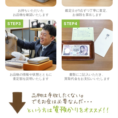
出していただいたのが初めてで感動しました。
お持ちいただいた
鑑定士が1点ずつ丁寧に査定、
お品物を確認いたします
お値段を算出します
（大阪府大阪市）すごく丁寧に対応して頂きました。 ホー
ムページの皆様の評価がとても良かったので、質屋自体初
めての利用でしたが、対応して頂きました担当の方もすご
く良かったです。 これから質屋をご利用される方は是非オ
お品物の情報や状態とともに
書類にご記入いただき、
ススメです。
査定額を説明いたします
買取代金をお支払いいたします