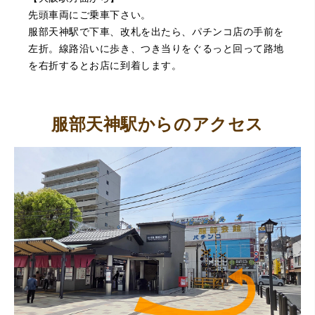
管に関する知識も教えて頂けました。戻ってきた際には教
えていただいた通りに保管してみようと思います。
先頭車両にご乗車下さい。
服部天神駅で下車、改札を出たら、パチンコ店の手前を
左折。線路沿いに歩き、つき当りをぐるっと回って路地
を右折するとお店に到着します。
服部天神駅からのアクセス
（大阪府池田市）丁寧に説明して頂き思っていたよりの金
額でした。一旦持ち帰りましたが、良い金額だったので買
取して頂きました。又、機会あれば是非利用したいです。