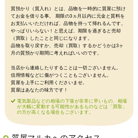
質預かり（質入れ）とは、品物を一時的に質屋に預け
てお金を借りる事。
期限の3ヵ月以内に元金と質料を
お支払いいただければ、品物を持って帰れるんです。
（豊中市西泉丘）初めて利用しましたが、とても親切丁寧
やっぱりいらない！と思えば、期限を過ぎると売却
に査定をして頂き思いもよらない価格をいただきました。
正直他店の倍以上で驚きました。また機会があれば利用し
（買取）したことと同じになります。
ます。
品物を取り戻すか、売却（買取）するかどうかは3ヶ
月の質預かり期間に考えればいいのです。
当店から連絡したりすることは一切ございません。
信用情報などに傷がつくこともございません。
質屋を上手にご利用くださいませ。
質屋はあなたの味方です！
電気製品などの相場の下落が非常に早いもの、相場
が大幅に変動する可能性があるものなどは「買取」
（大阪府東大阪市）ネットを見て安心できるお店であると
の方が高くなる場合もございます。
感じて飛び込みで訪問。飛びこみにも関わらず、とても親
切、丁ねいな対応をして頂き、思っていた以上の信用でき
るお店でした。満足いく金額で買い取って頂きました。あ
りがとうございます。
質屋マルカへのアクセス