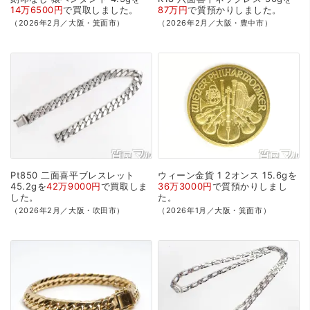
14万6500円
で
買取
しました。
87万円
で
質預かり
しました。
（2026年2月／大阪・箕面市）
（2026年2月／大阪・豊中市）
Pt850
二面喜平ブレスレット
ウィーン金貨
1
2オンス
15.6gを
45.2gを
42万9000円
で
買取
しま
36万3000円
で
質預かり
しまし
した。
た。
（2026年2月／大阪・吹田市）
（2026年1月／大阪・箕面市）