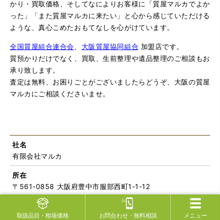
かり・買取価格、そしてなによりお客様に「質屋マルカでよか
った」「また質屋マルカに来たい」と心から感じていただける
ような、真心こめたおもてなしを心がけています。
全国質屋組合連合会
、
大阪質屋協同組合
加盟店です。
質預かりだけでなく、買取、生前整理や遺品整理のご相談もお
承り致します。
査定は無料、お困りごとがございましたらどうぞ、大阪の質屋
マルカにご相談くださいませ。
社名
有限会社マルカ
所在
〒561-0858 大阪府豊中市服部西町1-1-12
設立
取扱品目
・相場価格
お問合わせ
・無料相談
メニュー
昭和18年 営業開始