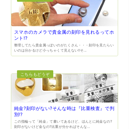
（大阪府門真市）他店ではメール見積もりの時点で数千
円〜1万程度の見積もりでしたが、こちらのメールでの見積
もりは倍以上ちがうので利用させて頂きました。 対応も丁
寧で良かったです。
スマホのカメラで貴金属の刻印を見れるってホ
ント!?
整理してたら貴金属っぽいのがたくさん・・・刻印を見たらい
いのは分かるけど小っちゃくて見えない!!そ...
（大阪市東淀川区）出来るだけ安く買取られるのかな…?と
いう不安が最初は有りましたが、面倒な営業トークも一切
なく安心して任せられました。 ありがとうございます。
純金?刻印がない?そんな時は『比重検査』で判
別!?
この指輪って「純金」て書いてあるけど、ほんとに純金なの?
刻印がないけど金なの?比重が分かればそんな...