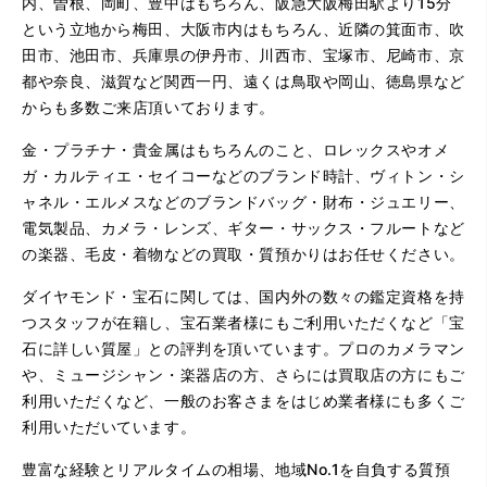
内、曽根、岡町、豊中はもちろん、阪急大阪梅田駅より15分
という立地から梅田、大阪市内はもちろん、近隣の箕面市、吹
田市、池田市、兵庫県の伊丹市、川西市、宝塚市、尼崎市、京
都や奈良、滋賀など関西一円、遠くは鳥取や岡山、徳島県など
からも多数ご来店頂いております。
金・プラチナ・貴金属はもちろんのこと、ロレックスやオメ
ガ・カルティエ・セイコーなどのブランド時計、ヴィトン・シ
ャネル・エルメスなどのブランドバッグ・財布・ジュエリー、
電気製品、カメラ・レンズ、ギター・サックス・フルートなど
の楽器、毛皮・着物などの買取・質預かりはお任せください。
ダイヤモンド・宝石に関しては、国内外の数々の鑑定資格を持
つスタッフが在籍し、宝石業者様にもご利用いただくなど「宝
石に詳しい質屋」との評判を頂いています。プロのカメラマン
や、ミュージシャン・楽器店の方、さらには買取店の方にもご
利用いただくなど、一般のお客さまをはじめ業者様にも多くご
利用いただいています。
豊富な経験とリアルタイムの相場、地域No.1を自負する質預