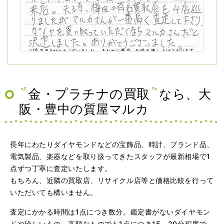
（兵庫県神戸市）ネットの口コミを見て神戸から来店。天
王寺、梅田の有名買取店を4店巡りましたがマルカさんが一
番高く査定して下さり、ダイヤを買い取っていただくなら
マルカさんだと決定しました。ありがとうございました。
金・プラチナの買取
なら、大
阪・豊中の質屋マルカ
長年にわたりダイヤモンドなどの宝飾品、時計、ブランド品、
電気製品、楽器などを取り扱ってきたスタッフが最新相場で1
点ずつ丁寧に査定いたします。
もちろん、近隣の買取店、リサイクル店等と価格比較を行って
（大阪府大阪市）問い合わせから非常に分かり易く、安心
いただいても構いません。
して利用できた。また、思ったよりも高額だったので助か
りました。
査定にかかる時間は1点につき数分。鑑定書がないダイヤモン
ドや珍しいもの、高額なものでも1点につき15～20分程度で