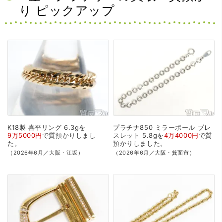
り ピックアップ
K18製
喜平リング
6.3gを
プラチナ850
ミラーボール
ブレ
9万5000円
で
質預かり
しまし
スレット
5.8gを
4万4000円
で
質
た。
預かり
しました。
（2026年6月／大阪・江坂）
（2026年6月／大阪・箕面市）