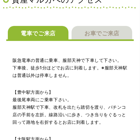
電車でご来店
お車でご来店
（兵庫県神戸市）別のお店でメール査定した際の1.5倍の金
阪急電車の普通に乗車、服部天神で下車して下さい。
額を提示いただけたので即決しました。楽器も安心してお
下車後、徒歩1分ほどでお店に到着します。※服部天神駅
任せできそうです!
は普通以外は停車しません。
【豊中駅方面から】
最後尾車両にご乗車下さい。
服部天神駅で下車、改札を出たら踏切を渡り、パチンコ
店の手前を左折。線路沿いに歩き、つき当りをぐるっと
回って路地を右折するとお店に到着します。
（大阪府大阪市）丁寧に査定していただいたうえ、商品保
【大阪駅方面から】