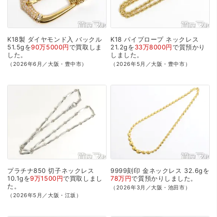
K18製
ダイヤモンド入
バックル
K18
パイプロープ
ネックレス
51.5gを
90万5000円
で
買取
しま
21.2gを
33万8000円
で
質預かり
した。
しました。
（2026年6月／大阪・豊中市）
（2026年5月／大阪・豊中市）
プラチナ850
切子ネックレス
9999刻印
金ネックレス
32.6gを
10.1gを
9万1500円
で
買取
しまし
78万円
で
質預かり
しました。
た。
（2026年3月／大阪・池田市）
（2026年5月／大阪・江坂）