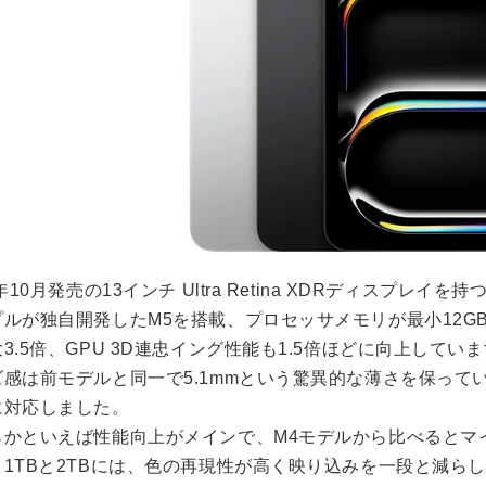
5年10月発売の13インチ Ultra Retina XDRディスプレイを持つ
プルが独自開発したM5を搭載、プロセッサメモリが最小12G
3.5倍、GPU 3D連忠イング性能も1.5倍ほどに向上してい
感は前モデルと同一で5.1mmという驚異的な薄さを保っている他、
に対応しました。
らかといえば性能向上がメインで、M4モデルから比べるとマ
1TBと2TBには、色の再現性が高く映り込みを一段と減らした、