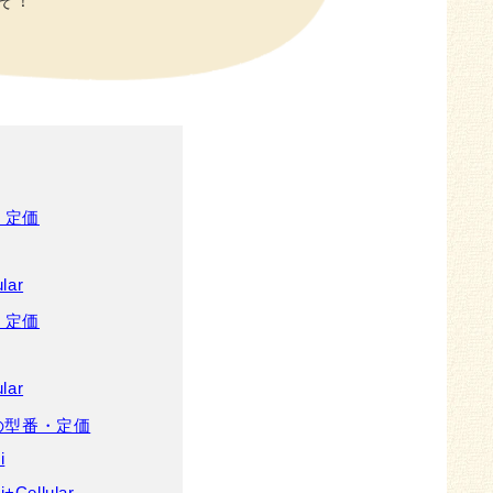
ぞ！
番・定価
lar
番・定価
lar
年) の型番・定価
i
Cellular