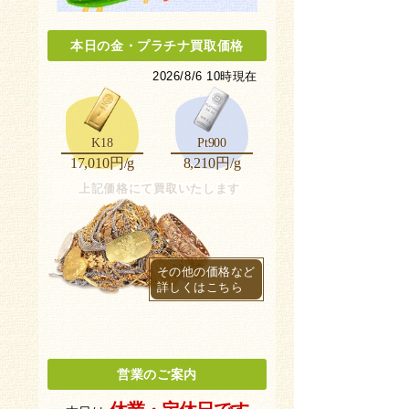
本日の金
・
プラチナ買取価格
2026/8/6 10時現在
K18
Pt900
17,010円/g
8,210円/g
上記価格にて買取いたします
その他の価格など
詳しくはこちら
営業のご案内