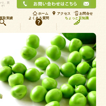
お問
かり、買
ぞ!
ホーム
アクセス
お問合せ
買取実績
よくある質問
ちょっと豆知識