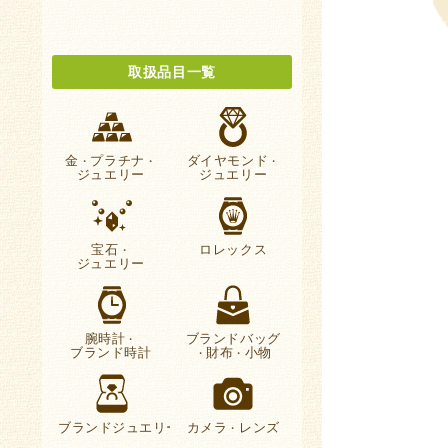
取扱品目一覧
金
プラチナ
ダイヤモンド
・
・
・
ジュエリー
ジュエリー
宝石
ロレックス
・
ジュエリー
腕時計
ブランドバッグ
・
ブランド時計
財布
小物
・
・
ブランドジュエリー
カメラ
レンズ
・