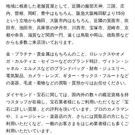
地域に根差した老舗質屋として、近隣の服部天神、三国、庄
内、曽根、岡町、豊中はもちろん、阪急大阪梅田駅より15分
という立地から梅田、大阪市内はもちろん、近隣の箕面市、吹
田市、池田市、兵庫県の伊丹市、川西市、宝塚市、尼崎市、京
都や奈良、滋賀など関西一円、遠くは鳥取や岡山、徳島県など
からも多数ご来店頂いております。
金・プラチナ・貴金属はもちろんのこと、ロレックスやオメ
ガ・カルティエ・セイコーなどのブランド時計、ヴィトン・シ
ャネル・エルメスなどのブランドバッグ・財布・ジュエリー、
電気製品、カメラ・レンズ、ギター・サックス・フルートなど
の楽器、毛皮・着物などの買取・質預かりはお任せください。
ダイヤモンド・宝石に関しては、国内外の数々の鑑定資格を持
つスタッフが在籍し、宝石業者様にもご利用いただくなど「宝
石に詳しい質屋」との評判を頂いています。プロのカメラマン
や、ミュージシャン・楽器店の方、さらには買取店の方にもご
利用いただくなど、一般のお客さまをはじめ業者様にも多くご
利用いただいています。