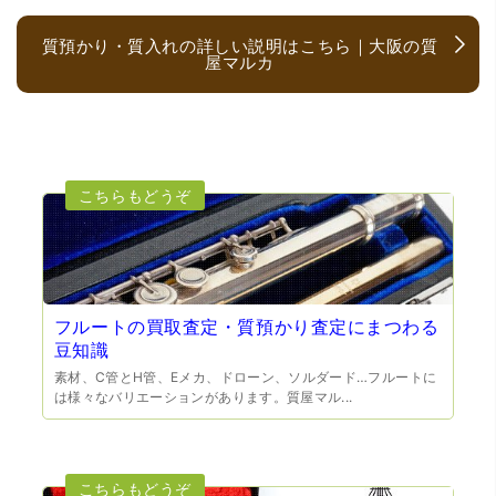
質預かり・質入れの詳しい説明はこちら｜大阪の質
屋マルカ
（大阪府大阪市）とても宝石に詳しく、また中古市場の仕
組みもお教えいただけ嬉しかったです。鑑別も素早く驚き
ました。宜しくお願いいたします。(楽器等、様々なジャン
ルに詳しいの流石の一言に尽きます)
フルートの買取査定・質預かり査定にまつわる
豆知識
素材、C管とH管、Eメカ、ドローン、ソルダード…フルートに
は様々なバリエーションがあります。質屋マル...