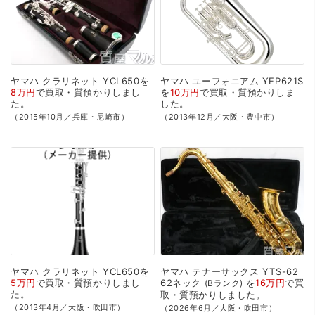
ヤマハ
クラリネット
YCL650を
ヤマハ
ユーフォニアム
YEP621S
8万円
で
買取・質預かり
しまし
を
10万円
で
買取・質預かり
しま
た。
した。
（2015年10月／兵庫・尼崎市）
（2013年12月／大阪・豊中市）
ヤマハ
クラリネット
YCL650を
ヤマハ
テナーサックス
YTS-62
5万円
で
買取・質預かり
しまし
62ネック
を
16万円
で
買
Bランク
た。
取・質預かり
しました。
（2013年4月／大阪・吹田市）
（2026年6月／大阪・吹田市）