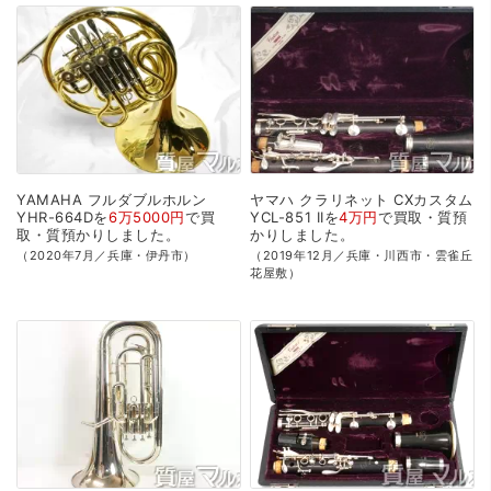
YAMAHA
フルダブルホルン
ヤマハ
クラリネット
CXカスタム
YHR-664Dを
6万5000円
で
買
YCL-851
IIを
4万円
で
買取・質預
取・質預かり
しました。
かり
しました。
（2020年7月／兵庫・伊丹市）
（2019年12月／兵庫・川西市・雲雀丘
花屋敷）