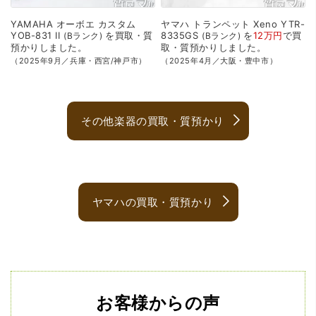
YAMAHA
オーボエ
カスタム
ヤマハ
トランペット
Xeno
YTR-
YOB-831
II
を
買取・質
8335GS
を
12万円
で
買
Bランク
Bランク
預かり
しました。
取・質預かり
しました。
（2025年9月／兵庫・西宮/神戸市）
（2025年4月／大阪・豊中市）
その他楽器の買取・質預かり
ヤマハの買取・質預かり
お客様からの声