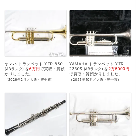
ヤマハ
トランペット
YTR-850
YAMAHA
トランペット
YTR-
を
6万円
で
買取・質預
2330S
を
2万5000円
ABランク
ABランク
かり
しました。
で
買取・質預かり
しました。
（2026年2月／大阪・豊中市）
（2025年10月／大阪・豊中市）