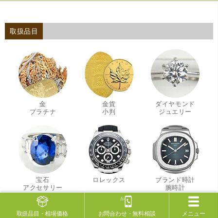
取扱品目
金
金貨
ダイヤモンド
・
・
・
プラチナ
小判
ジュエリー
宝石
ロレックス
ブランド時計
・
・
アクセサリー
腕時計
取扱品目
・相場価格
お問合わせ
・無料相談
メニュー