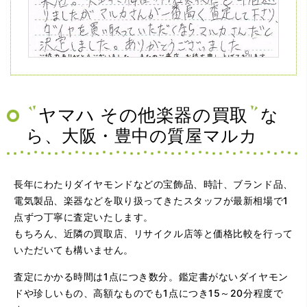
（兵庫県神戸市）ネットの口コミを見て神戸から来店。天
王寺、梅田の有名買取店を4店巡りましたがマルカさんが一
番高く査定して下さり、ダイヤを買い取っていただくなら
マルカさんだと決定しました。ありがとうございました。
ヤマハ その他楽器の買取
な
ら、大阪・豊中の質屋マルカ
長年にわたりダイヤモンドなどの宝飾品、時計、ブランド品、
電気製品、楽器などを取り扱ってきたスタッフが最新相場で1
点ずつ丁寧に査定いたします。
もちろん、近隣の買取店、リサイクル店等と価格比較を行って
（大阪府大阪市）問い合わせから非常に分かり易く、安心
いただいても構いません。
して利用できた。また、思ったよりも高額だったので助か
りました。
査定にかかる時間は1点につき数分。鑑定書がないダイヤモン
ドや珍しいもの、高額なものでも1点につき15～20分程度で