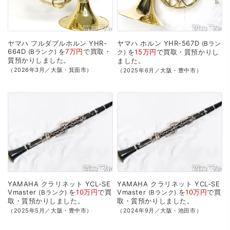
ヤマハ
フルダブルホルン
YHR-
ヤマハ
ホルン
YHR-567D
Bラン
664D
を
7万円
で
買取・
Bランク
を
15万円
で
買取・質預かり
し
ク
質預かり
しました。
ました。
（2026年3月／大阪・箕面市）
（2025年6月／大阪・豊中市）
YAMAHA
クラリネット
YCL-SE
YAMAHA
クラリネット
YCL-SE
Vmaster
を
10万円
で
買
Vmaster
を
10万円
で
買
Bランク
Bランク
取・質預かり
しました。
取・質預かり
しました。
（2025年5月／大阪・豊中市）
（2024年9月／大阪・池田市）