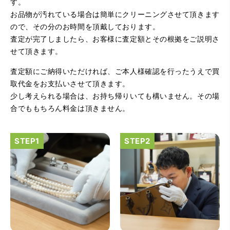
す。
お品物が汚れている場合は簡単にクリーニングさせて頂きます
ので、その分のお時間を頂戴しております。
査定が完了しましたら、お客様に査定額とその根拠をご説明さ
せて頂きます。
査定額にご納得いただければ、ご本人様確認を行ったうえで買
（大阪府大阪市）とてもプロな鑑定士さんがいて的確にア
ドバイスや買取りを暖かい人柄で行ってくれます。 親切に
取代金をお支払いさせて頂きます。
なって頂いてありがとうございます! お店の雰囲気もやらし
少し考えられる場合は、お持ち帰りいても構いません。その場
さがなく、とても入ってゆっくりできる落ちついた敷居の
高いお店です。また鑑定士さんに会いたいです。
合でももちろん料金は頂きません。
（大阪府大阪市）きれいにして頂いたうえで質入れ金額を
出していただいたのが初めてで感動しました。