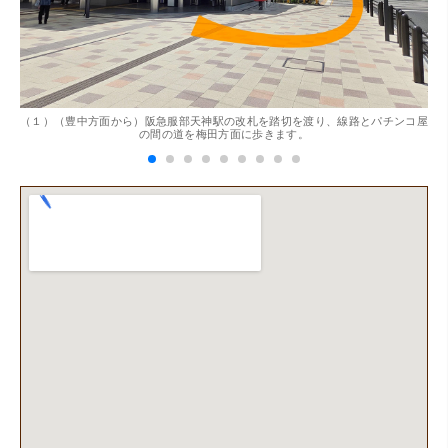
。
（１）（豊中方面から）阪急服部天神駅の改札を踏切を渡り、線路とパチンコ屋
（
の間の道を梅田方面に歩きます。