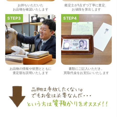
お持ちいただいた
鑑定士が1点ずつ丁寧に査定、
お品物を確認いたします
お値段を算出します
（大阪府大阪市）すごく丁寧に対応して頂きました。 ホー
ムページの皆様の評価がとても良かったので、質屋自体初
めての利用でしたが、対応して頂きました担当の方もすご
く良かったです。 これから質屋をご利用される方は是非オ
お品物の情報や状態とともに
書類にご記入いただき、
ススメです。
査定額を説明いたします
買取代金をお支払いいたします