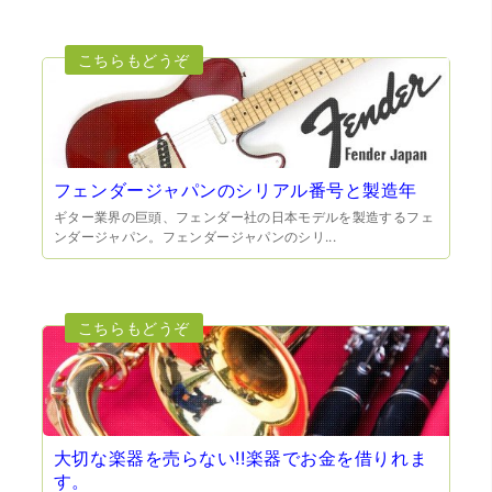
（兵庫県宝塚市）預かって頂くときに持っていた方の宝石
も見て頂く事が出き、購入した商品の価値をいろいろ教え
てもらえた事がとてもよかったです。親切な対応で、また
何かあった時にはこちらでお願いしたいと思いました。
フェンダージャパンのシリアル番号と製造年
ギター業界の巨頭、フェンダー社の日本モデルを製造するフェ
ンダージャパン。フェンダージャパンのシリ...
（大阪府池田市）とても親切で丁寧な対応に感激いたしま
した。質屋さんはわりと利用して(主に中古品の購入)慣れて
いましたが、今までの質屋さんとは全く違う、とても良い
印象でした。何度でも伺いたくなりました。この度は、本
当にありがとうございました。
大切な楽器を売らない!!楽器でお金を借りれま
す。