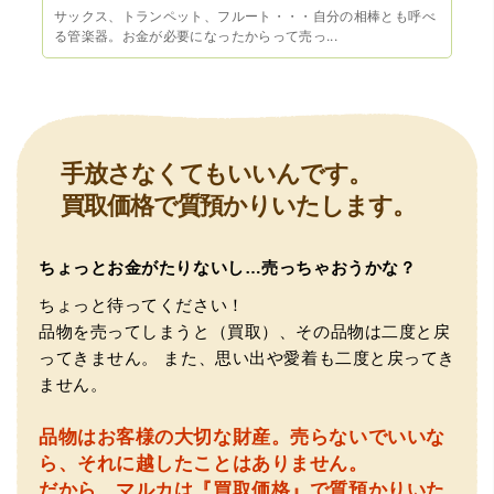
サックス、トランペット、フルート・・・自分の相棒とも呼べ
る管楽器。お金が必要になったからって売っ...
（豊中市西泉丘）初めて利用しましたが、とても親切丁寧
に査定をして頂き思いもよらない価格をいただきました。
正直他店の倍以上で驚きました。また機会があれば利用し
ます。
手放さなくてもいいんです。
買取価格で質預かりいたします。
ちょっとお金がたりないし…売っちゃおうかな？
ちょっと待ってください！
品物を売ってしまうと（買取）、その品物は二度と戻
ってきません。
また、思い出や愛着も二度と戻ってき
（大阪府東大阪市）ネットを見て安心できるお店であると
ません。
感じて飛び込みで訪問。飛びこみにも関わらず、とても親
切、丁ねいな対応をして頂き、思っていた以上の信用でき
るお店でした。満足いく金額で買い取って頂きました。あ
品物はお客様の大切な財産。
売らないでいいな
りがとうございます。
ら、それに越したことはありません。
だから、マルカは『買取価格』で質預かりいた