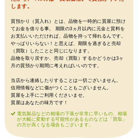
します。
質預かり（質入れ）とは、品物を一時的に質屋に預け
てお金を借りる事。
期限の3ヵ月以内に元金と質料を
お支払いいただければ、品物を持って帰れるんです。
やっぱりいらない！と思えば、期限を過ぎると売却
（買取）したことと同じになります。
（兵庫県神戸市）別のお店でメール査定した際の1.5倍の金
額を提示いただけたので即決しました。楽器も安心してお
品物を取り戻すか、売却（買取）するかどうかは3ヶ
任せできそうです!
月の質預かり期間に考えればいいのです。
当店から連絡したりすることは一切ございません。
信用情報などに傷がつくこともございません。
質屋を上手にご利用くださいませ。
質屋はあなたの味方です！
電気製品などの相場の下落が非常に早いもの、相場
が大幅に変動する可能性があるものなどは「買取」
の方が高くなる場合もございます。
（大阪府大阪市）丁寧に査定していただいたうえ、商品保
管に関する知識も教えて頂けました。戻ってきた際には教
えていただいた通りに保管してみようと思います。