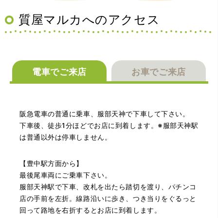
質屋マルカへのアクセス
電車でご来店
お車でご来店
（大阪府池田市）丁寧に説明して頂き思っていたよりの金
額でした。一旦持ち帰りましたが、良い金額だったので買
阪急電車の普通に乗車、服部天神で下車して下さい。
取して頂きました。又、機会あれば是非利用したいです。
下車後、徒歩1分ほどでお店に到着します。※服部天神駅
は普通以外は停車しません。
【豊中駅方面から】
最後尾車両にご乗車下さい。
服部天神駅で下車、改札を出たら踏切を渡り、パチンコ
店の手前を左折。線路沿いに歩き、つき当りをぐるっと
回って路地を右折するとお店に到着します。