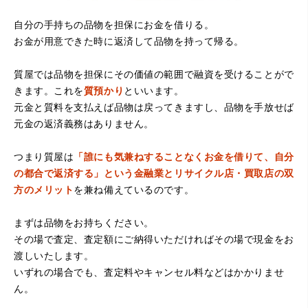
自分の手持ちの品物を担保にお金を借りる。
お金が用意できた時に返済して品物を持って帰る。
（大阪府堺市）電話対応の時からとても感じが良くて来店
質屋では品物を担保にその価値の範囲で融資を受けることがで
してもとても優しく、来て良かったです。これからこちら
でお世話になろうと思いました。ありがとうございまし
きます。これを
質預かり
といいます。
た。
元金と質料を支払えば品物は戻ってきますし、品物を手放せば
元金の返済義務はありません。
つまり質屋は
「誰にも気兼ねすることなくお金を借りて、自分
の都合で返済する」という金融業とリサイクル店・買取店の双
方のメリット
を兼ね備えているのです。
まずは品物をお持ちください。
その場で査定、査定額にご納得いただければその場で現金をお
（京都府亀岡市）他店舗にも行きましたが、対応の方があ
渡しいたします。
まりお売りしたくないと思ったので、やめました。こちら
は電話対応からも誠実な印象でしたので、こちらでお売り
いずれの場合でも、査定料やキャンセル料などはかかりませ
しようと思っておりました。この度はありがとうございま
ん。
す。