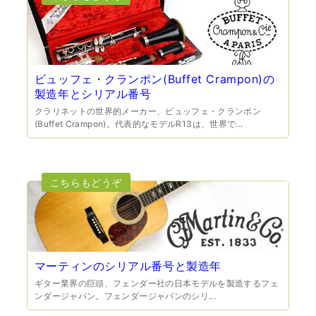
（大阪府門真市）他店ではメール見積もりの時点で数千
円〜1万程度の見積もりでしたが、こちらのメールでの見積
もりは倍以上ちがうので利用させて頂きました。 対応も丁
寧で良かったです。
ビュッフェ・クランポン(Buffet Crampon)の
製造年とシリアル番号
クラリネットの世界的メーカー、ビュッフェ・クランポン
(Buffet Crampon)。代表的なモデルR13は、世界で...
（大阪市東淀川区）出来るだけ安く買取られるのかな…?と
いう不安が最初は有りましたが、面倒な営業トークも一切
なく安心して任せられました。 ありがとうございます。
マーティンのシリアル番号と製造年
ギター業界の巨頭、フェンダー社の日本モデルを製造するフェ
ンダージャパン。フェンダージャパンのシリ...