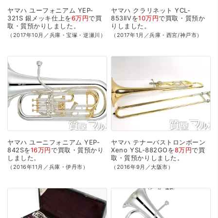
ヤマハ
ユーフォニアム
YEP-
ヤマハ
クラリネット
YCL-
321S
銀メッキ仕上を
6万円
で
買
853IIVを
10万円
で
買取・質預か
取・質預かり
しました。
り
しました。
（2017年10月／兵庫・宝塚・逆瀬川）
（2017年1月／兵庫・西宮/神戸市）
ヤマハ
ユーニフォニアム
YEP-
ヤマハ
テナーバストロンボーン
842Sを
16万円
で
買取・質預かり
Xeno
YSL-882GOを
8万円
で
買
しました。
取・質預かり
しました。
（2016年11月／兵庫・伊丹市）
（2016年9月／大阪市）