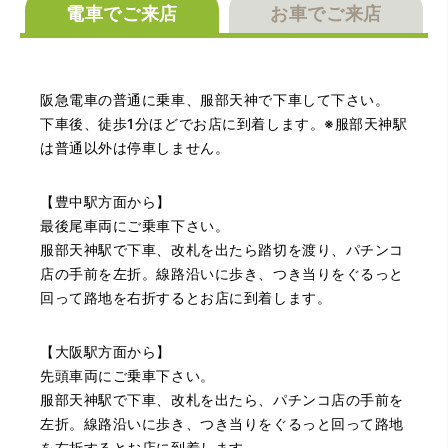
電車でご来店
お車でご来店
（大阪府大阪市）丁寧に査定していただいたうえ、商品保
管に関する知識も教えて頂けました。戻ってきた際には教
えていただいた通りに保管してみようと思います。
阪急電車の普通に乗車、服部天神で下車して下さい。
下車後、徒歩1分ほどでお店に到着します。※服部天神駅
は普通以外は停車しません。
【豊中駅方面から】
最後尾車両にご乗車下さい。
服部天神駅で下車、改札を出たら踏切を渡り、パチンコ
（大阪府池田市）丁寧に説明して頂き思っていたよりの金
店の手前を左折。線路沿いに歩き、つき当りをぐるっと
額でした。一旦持ち帰りましたが、良い金額だったので買
回って路地を右折するとお店に到着します。
取して頂きました。又、機会あれば是非利用したいです。
【大阪駅方面から】
先頭車両にご乗車下さい。
服部天神駅で下車、改札を出たら、パチンコ店の手前を
左折。線路沿いに歩き、つき当りをぐるっと回って路地
を右折するとお店に到着します。