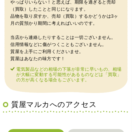
やっぱりいらない！と思えば、期限を過ぎると売却
りがとうございます。
（買取）したことと同じになります。
品物を取り戻すか、売却（買取）するかどうかは3ヶ
月の質預かり期間に考えればいいのです。
当店から連絡したりすることは一切ございません。
信用情報などに傷がつくこともございません。
質屋を上手にご利用くださいませ。
質屋はあなたの味方です！
（兵庫県神戸市）別のお店でメール査定した際の1.5倍の金
電気製品などの相場の下落が非常に早いもの、相場
額を提示いただけたので即決しました。楽器も安心してお
が大幅に変動する可能性があるものなどは「買取」
任せできそうです!
の方が高くなる場合もございます。
質屋マルカへのアクセス