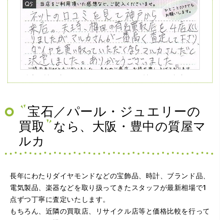
（兵庫県神戸市）ネットの口コミを見て神戸から来店。天
王寺、梅田の有名買取店を4店巡りましたがマルカさんが一
番高く査定して下さり、ダイヤを買い取っていただくなら
マルカさんだと決定しました。ありがとうございました。
宝石／パール・ジュエリーの
買取
なら、大阪・豊中の質屋マ
ルカ
長年にわたりダイヤモンドなどの宝飾品、時計、ブランド品、
電気製品、楽器などを取り扱ってきたスタッフが最新相場で1
点ずつ丁寧に査定いたします。
（大阪府大阪市）問い合わせから非常に分かり易く、安心
もちろん、近隣の買取店、リサイクル店等と価格比較を行って
して利用できた。また、思ったよりも高額だったので助か