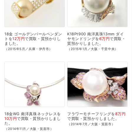
18金
ゴールデンパールペンダン
K18Pt900
南洋真珠13mm
ダイ
トを
12万円
で
買取・質預かり
し
ヤモンドリングを
6万円
で
買取・
ました。
質預かり
しました。
（2015年5月／兵庫・伊丹市）
（2015年1月／大阪・千里中央）
18金WG
南洋真珠ネックレスを
フラワーモチーフリングを
8万円
10万円
で
買取・質預かり
しまし
で
買取・質預かり
しました。
た。
（2014年7月／大阪・箕面市）
（2014年11月／大阪・箕面市）