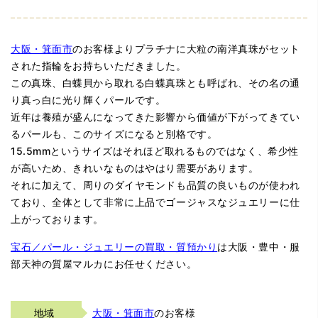
大阪・箕面市
のお客様よりプラチナに大粒の南洋真珠がセット
された指輪をお持ちいただきました。
この真珠、白蝶貝から取れる白蝶真珠とも呼ばれ、その名の通
り真っ白に光り輝くパールです。
近年は養殖が盛んになってきた影響から価値が下がってきてい
るパールも、このサイズになると別格です。
15.5mmというサイズはそれほど取れるものではなく、希少性
が高いため、きれいなものはやはり需要があります。
それに加えて、周りのダイヤモンドも品質の良いものが使われ
ており、全体として非常に上品でゴージャスなジュエリーに仕
上がっております。
宝石／パール・ジュエリーの買取・質預かり
は大阪・豊中・服
部天神の質屋マルカにお任せください。
地域
大阪・箕面市
のお客様