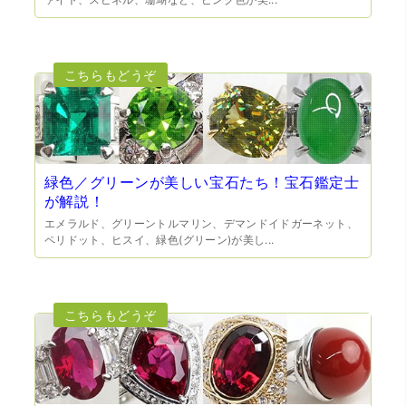
（大阪府門真市）他店ではメール見積もりの時点で数千
円〜1万程度の見積もりでしたが、こちらのメールでの見積
もりは倍以上ちがうので利用させて頂きました。 対応も丁
寧で良かったです。
緑色／グリーンが美しい宝石たち！宝石鑑定士
が解説！
エメラルド、グリーントルマリン、デマンドイドガーネット、
ペリドット、ヒスイ、緑色(グリーン)が美し...
（大阪市東淀川区）出来るだけ安く買取られるのかな…?と
いう不安が最初は有りましたが、面倒な営業トークも一切
なく安心して任せられました。 ありがとうございます。