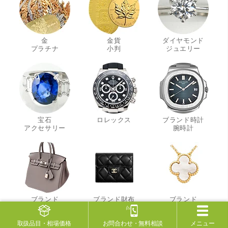
金
金貨
ダイヤモンド
・
・
・
プラチナ
小判
ジュエリー
宝石
ロレックス
ブランド時計
・
・
アクセサリー
腕時計
ブランド
ブランド財布
ブランド
・
・
・
バッグ
小物
ジュエリー
取扱品目
・相場価格
お問合わせ
・無料相談
メニュー