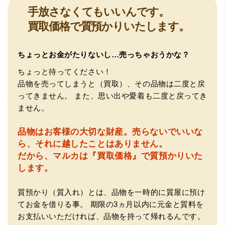
手放さなくてもいいんです。
買取価格で質預かりいたします。
ちょっとお金がたりないし…売っちゃおうかな？
（豊中市西泉丘）初めて利用しましたが、とても親切丁寧
ちょっと待ってください！
に査定をして頂き思いもよらない価格をいただきました。
正直他店の倍以上で驚きました。また機会があれば利用し
品物を売ってしまうと（買取）、その品物は二度と戻
ます。
ってきません。
また、思い出や愛着も二度と戻ってき
ません。
品物はお客様の大切な財産。
売らないでいいな
ら、それに越したことはありません。
だから、マルカは『買取価格』で質預かりいた
します。
質預かり（質入れ）とは、品物を一時的に質屋に預け
（大阪府東大阪市）ネットを見て安心できるお店であると
てお金を借りる事。
期限の3ヵ月以内に元金と質料を
感じて飛び込みで訪問。飛びこみにも関わらず、とても親
切、丁ねいな対応をして頂き、思っていた以上の信用でき
お支払いいただければ、品物を持って帰れるんです。
るお店でした。満足いく金額で買い取って頂きました。あ