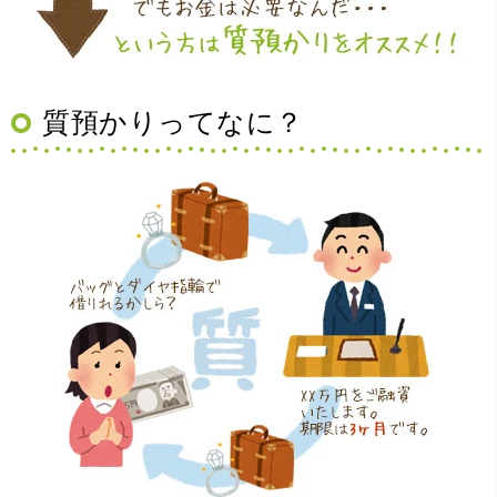
（大阪府豊中市）買取査定の流れがとても丁寧でお話がし
質預かりってなに？
やすくとても良い時間になりました!!満足出来る買取です。
本当に有難う御座います!!
（大阪府寝屋川市）質屋さんは初めてて不安でしたが、他
店買い取りより高く思っていた以上の金額で大満足です。
説明もわかりやすく、優しい話し方の対応でとても良かっ
たです。