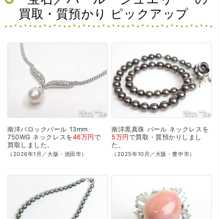
買取・質預かり ピックアップ
南洋バロックパール
13mm
南洋黒真珠
パール
ネックレスを
750WG
ネックレスを
46万円
で
5万円
で
買取・質預かり
しまし
買取
しました。
た。
（2026年1月／大阪・池田市）
（2025年10月／大阪・豊中市）