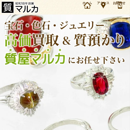
大阪・箕面市のお客様よりプラチナ900・南洋真珠・ダイヤ巻リングを13万5000円で買取・質
ホーム
アクセス
お問合せ
預かりしました。宝石／パール・ジュエリーの買取＆質預かり・質入れは大阪・豊中の質屋マ
ルカにお任せ下さい。（2015年6月時点の価格です）