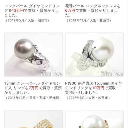
コンクパール
ダイヤモンドリン
花珠パール
ロングネックレスを
グを
13万円
で
買取・質預かり
し
6万円
で
買取・質預かり
しまし
ました。
た。
（2019年5月／大阪・池田市）
（2018年11月／大阪・箕面市）
13mm
グレーパール
ダイヤモン
Pt900
南洋真珠
15.5mm
ダイヤ
ド入
リングを
7万円
で
買取・質預
モンドリングを
10万円
で
買取・
かり
しました。
質預かり
しました。
（2018年10月／兵庫・宝塚・逆瀬川）
（2017年3月／大阪・吹田市）