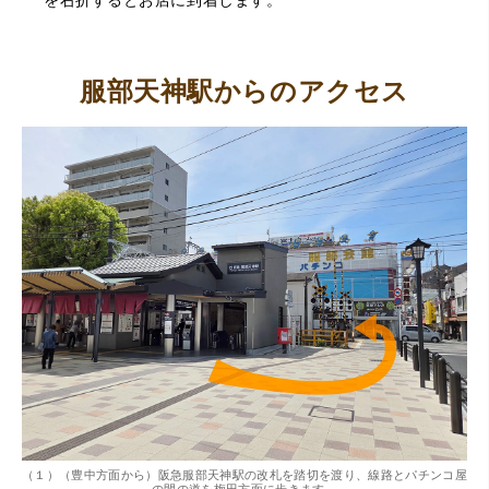
服部天神駅からのアクセス
。
（１）（豊中方面から）阪急服部天神駅の改札を踏切を渡り、線路とパチンコ屋
（
の間の道を梅田方面に歩きます。