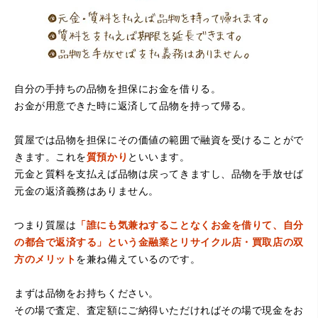
自分の手持ちの品物を担保にお金を借りる。
お金が用意できた時に返済して品物を持って帰る。
（大阪府堺市）電話対応の時からとても感じが良くて来店
してもとても優しく、来て良かったです。これからこちら
でお世話になろうと思いました。ありがとうございまし
質屋では品物を担保にその価値の範囲で融資を受けることがで
た。
きます。これを
質預かり
といいます。
元金と質料を支払えば品物は戻ってきますし、品物を手放せば
元金の返済義務はありません。
つまり質屋は
「誰にも気兼ねすることなくお金を借りて、自分
の都合で返済する」という金融業とリサイクル店・買取店の双
方のメリット
を兼ね備えているのです。
まずは品物をお持ちください。
（京都府亀岡市）他店舗にも行きましたが、対応の方があ
まりお売りしたくないと思ったので、やめました。こちら
その場で査定、査定額にご納得いただければその場で現金をお