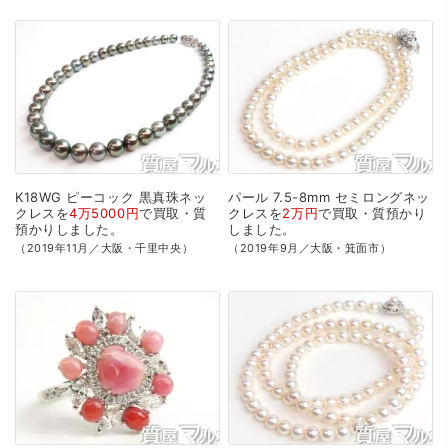
K18WG
ピーコック
黒真珠ネッ
パール
7.5-8mm
セミロングネッ
クレスを
4万5000円
で
買取・質
クレスを
2万円
で
買取・質預かり
預かり
しました。
しました。
（2019年11月／大阪・千里中央）
（2019年9月／大阪・箕面市）