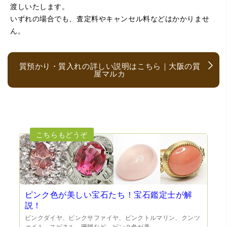
は電話対応からも誠実な印象でしたので、こちらでお売り
渡しいたします。
しようと思っておりました。この度はありがとうございま
す。
いずれの場合でも、査定料やキャンセル料などはかかりませ
ん。
質預かり・質入れの詳しい説明はこちら｜大阪の質
屋マルカ
（大阪府大阪市）とても宝石に詳しく、また中古市場の仕
組みもお教えいただけ嬉しかったです。鑑別も素早く驚き
ました。宜しくお願いいたします。(楽器等、様々なジャン
ルに詳しいの流石の一言に尽きます)
ピンク色が美しい宝石たち！宝石鑑定士が解
説！
ピンクダイヤ、ピンクサファイヤ、ピンクトルマリン、クンツ
ァイト、スピネル、珊瑚など、ピンク色が美...