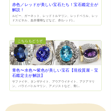
赤色／レッドが美しい宝石たち！宝石鑑定士が
解説！
ルビー、ガーネット、レッドトルマリン、レッドベリル、レッ
（兵庫県宝塚市）預かって頂くときに持っていた方の宝石
ドスピネル、血赤珊瑚などなど、赤(レッド)...
も見て頂く事が出き、購入した商品の価値をいろいろ教え
てもらえた事がとてもよかったです。親切な対応で、また
何かあった時にはこちらでお願いしたいと思いました。
青色〜水色〜紫色が美しい宝石【現役質屋・宝
石鑑定士が解説】
（大阪府池田市）とても親切で丁寧な対応に感激いたしま
サファイヤ、タンザナイト、アウアウイナイト、アクアマリ
した。質屋さんはわりと利用して(主に中古品の購入)慣れて
ン、パライバトルマリン、アメジストなど、青(...
いましたが、今までの質屋さんとは全く違う、とても良い
印象でした。何度でも伺いたくなりました。この度は、本
当にありがとうございました。