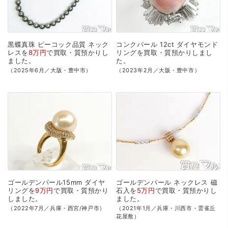
黒蝶真珠
ピーコック品質
ネック
コンクパール
12ct
ダイヤモンド
レスを
8万円
で
買取・質預かり
し
リングを
買取・質預かり
しまし
ました。
た。
（2025年6月／大阪・豊中市）
（2023年2月／大阪・豊中市）
ゴールデンパール15mm
ダイヤ
ゴールデンパール
ネックレス
磁
リングを
9万円
で
買取・質預かり
石入を
5万円
で
買取・質預かり
し
しました。
ました。
（2022年7月／兵庫・西宮/神戸市）
（2021年1月／兵庫・川西市・雲雀丘
花屋敷）