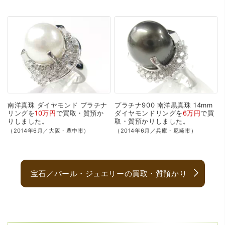
南洋真珠
ダイヤモンド
プラチナ
プラチナ900
南洋黒真珠
14mm
リングを
10万円
で
買取・質預か
ダイヤモンドリングを
6万円
で
買
り
しました。
取・質預かり
しました。
（2014年6月／大阪・豊中市）
（2014年6月／兵庫・尼崎市）
宝石／パール・ジュエリーの買取・質預かり