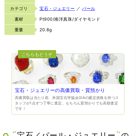
カテゴリ
宝石・ジュエリー
／
パール
素材
Pt900/南洋真珠/ダイヤモンド
重量
20.8g
宝石・ジュエリーの高価買取・質預かり
高価買取は当たり前、米国宝石学協会GIAの鑑定資格を持つス
タッフが1点ずつ丁寧に査定。もちろん質預かりでも高額査定
です！
宝石／パール・ジュエリー
の