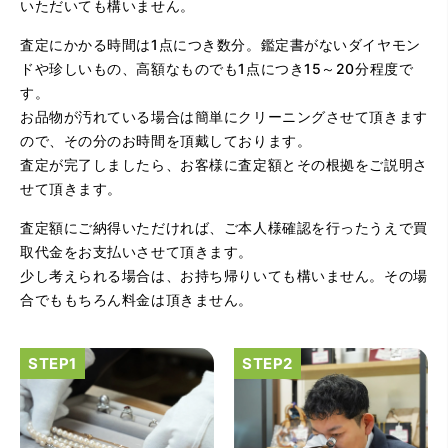
いただいても構いません。
りました。
査定にかかる時間は1点につき数分。鑑定書がないダイヤモン
ドや珍しいもの、高額なものでも1点につき15～20分程度で
す。
お品物が汚れている場合は簡単にクリーニングさせて頂きます
ので、その分のお時間を頂戴しております。
査定が完了しましたら、お客様に査定額とその根拠をご説明さ
せて頂きます。
（大阪府大阪市）とてもプロな鑑定士さんがいて的確にア
ドバイスや買取りを暖かい人柄で行ってくれます。 親切に
査定額にご納得いただければ、ご本人様確認を行ったうえで買
なって頂いてありがとうございます! お店の雰囲気もやらし
さがなく、とても入ってゆっくりできる落ちついた敷居の
取代金をお支払いさせて頂きます。
高いお店です。また鑑定士さんに会いたいです。
少し考えられる場合は、お持ち帰りいても構いません。その場
合でももちろん料金は頂きません。