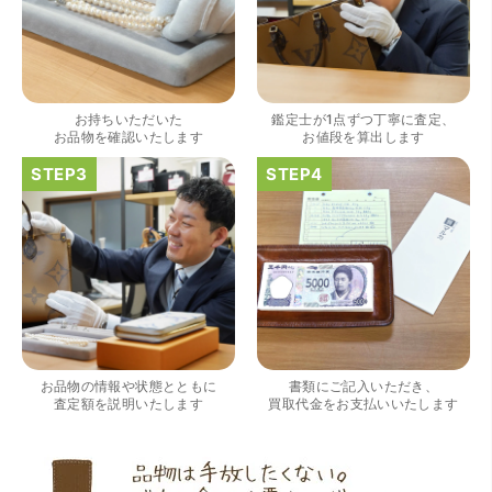
（大阪府大阪市）きれいにして頂いたうえで質入れ金額を
出していただいたのが初めてで感動しました。
お持ちいただいた
鑑定士が1点ずつ丁寧に査定、
お品物を確認いたします
お値段を算出します
（大阪府大阪市）すごく丁寧に対応して頂きました。 ホー
ムページの皆様の評価がとても良かったので、質屋自体初
めての利用でしたが、対応して頂きました担当の方もすご
く良かったです。 これから質屋をご利用される方は是非オ
ススメです。
お品物の情報や状態とともに
書類にご記入いただき、
査定額を説明いたします
買取代金をお支払いいたします