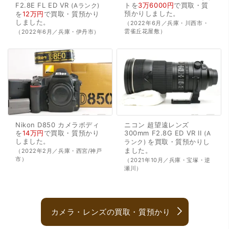
F2.8E
FL
ED
VR
トを
3万6000円
で
買取・質
Aランク
預かり
しました。
を
12万円
で
買取・質預かり
しました。
（2022年6月／兵庫・川西市・
雲雀丘花屋敷）
（2022年6月／兵庫・伊丹市）
Nikon
D850
カメラボディ
ニコン
超望遠レンズ
を
14万円
で
買取・質預かり
300mm
F2.8G
ED
VR
II
A
しました。
を
買取・質預かり
し
ランク
ました。
（2022年2月／兵庫・西宮/神戸
市）
（2021年10月／兵庫・宝塚・逆
瀬川）
カメラ・レンズの買取・質預かり