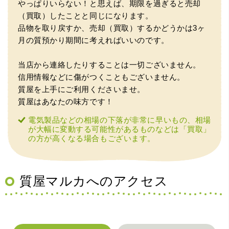
やっぱりいらない！と思えば、期限を過ぎると売却
（買取）したことと同じになります。
（大阪市東淀川区）出来るだけ安く買取られるのかな…?と
品物を取り戻すか、売却（買取）するかどうかは3ヶ
いう不安が最初は有りましたが、面倒な営業トークも一切
なく安心して任せられました。 ありがとうございます。
月の質預かり期間に考えればいいのです。
当店から連絡したりすることは一切ございません。
信用情報などに傷がつくこともございません。
質屋を上手にご利用くださいませ。
質屋はあなたの味方です！
電気製品などの相場の下落が非常に早いもの、相場
が大幅に変動する可能性があるものなどは「買取」
（兵庫県宝塚市）預かって頂くときに持っていた方の宝石
の方が高くなる場合もございます。
も見て頂く事が出き、購入した商品の価値をいろいろ教え
てもらえた事がとてもよかったです。親切な対応で、また
何かあった時にはこちらでお願いしたいと思いました。
質屋マルカへのアクセス