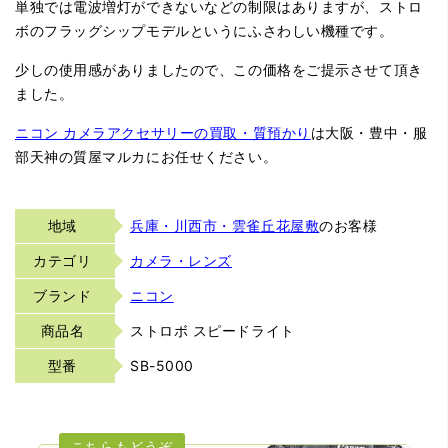
単独では電波増灯ができないなどの制限はありますが、ストロ
ボのフラッグシップモデルというにふさわしい機種です。
少しの使用感がありましたので、この価格をご提示させて頂き
ました。
ニコン カメラアクセサリーの買取・質預かり
は大阪・豊中・服
部天神の質屋マルカにお任せください。
地域
兵庫・川西市・雲雀丘花屋敷
のお客様
カテゴリ
カメラ・レンズ
ブランド
ニコン
商品名
ストロボ スピードライト
型番
SB-5000