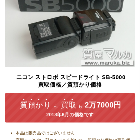
ニコン
ストロボ
スピードライト
SB-5000
買取価格／質預かり価格
質預かり
買取
2万7000円
も
も
2018年6月の価格です
本品は販売品ではございません