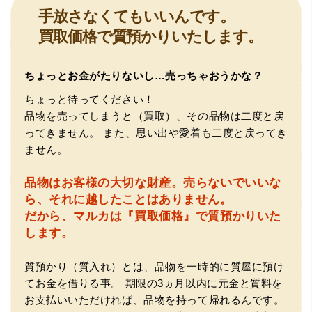
組みもお教えいただけ嬉しかったです。鑑別も素早く驚き
手放さなくてもいいんです。
ました。宜しくお願いいたします。(楽器等、様々なジャン
ルに詳しいの流石の一言に尽きます)
買取価格で質預かりいたします。
ちょっとお金がたりないし…売っちゃおうかな？
ちょっと待ってください！
品物を売ってしまうと（買取）、その品物は二度と戻
ってきません。
また、思い出や愛着も二度と戻ってき
ません。
（大阪府門真市）他店ではメール見積もりの時点で数千
品物はお客様の大切な財産。
売らないでいいな
円〜1万程度の見積もりでしたが、こちらのメールでの見積
もりは倍以上ちがうので利用させて頂きました。 対応も丁
ら、それに越したことはありません。
寧で良かったです。
だから、マルカは『買取価格』で質預かりいた
します。
質預かり（質入れ）とは、品物を一時的に質屋に預け
てお金を借りる事。
期限の3ヵ月以内に元金と質料を
お支払いいただければ、品物を持って帰れるんです。