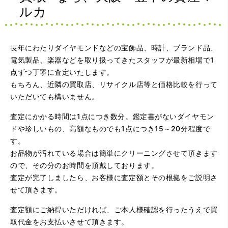
ルカ
長年にわたりダイヤモンドなどの宝飾品、時計、ブランド品、
電気製品、楽器などを取り扱ってきたスタッフが最新相場で1
点ずつ丁寧に査定いたします。
（大阪府大阪市）問い合わせから非常に分かり易く、安心
もちろん、近隣の買取店、リサイクル店等と価格比較を行って
して利用できた。また、思ったよりも高額だったので助か
いただいても構いません。
りました。
査定にかかる時間は1点につき数分。鑑定書がないダイヤモン
ドや珍しいもの、高額なものでも1点につき15～20分程度で
す。
お品物が汚れている場合は簡単にクリーニングさせて頂きます
ので、その分のお時間を頂戴しております。
査定が完了しましたら、お客様に査定額とその根拠をご説明さ
せて頂きます。
（大阪府大阪市）とてもプロな鑑定士さんがいて的確にア
ドバイスや買取りを暖かい人柄で行ってくれます。 親切に
査定額にご納得いただければ、ご本人様確認を行ったうえで買
なって頂いてありがとうございます! お店の雰囲気もやらし
さがなく、とても入ってゆっくりできる落ちついた敷居の
取代金をお支払いさせて頂きます。
高いお店です。また鑑定士さんに会いたいです。