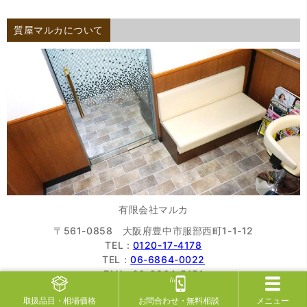
質屋マルカについて
有限会社マルカ
〒561-0858 大阪府豊中市服部西町1-1-12
TEL :
0120-17-4178
TEL：
06-6864-0022
FAX：06-6864-5151
営業時間：9:30～19:30
（査定受付19:00まで）
取扱品目
・相場価格
お問合わせ
・無料相談
メニュー
定休日：7日、17日、27日、第3日曜日