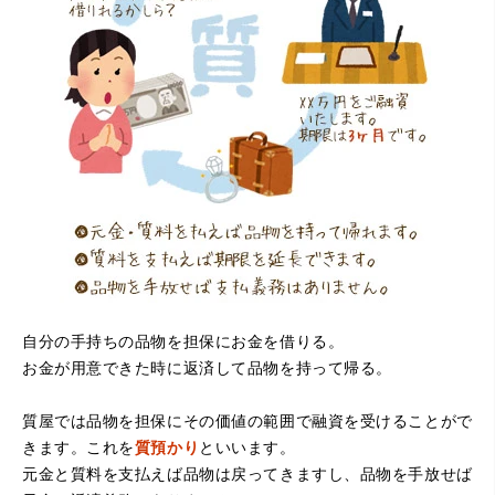
（大阪府寝屋川市）質屋さんは初めてて不安でしたが、他
店買い取りより高く思っていた以上の金額で大満足です。
説明もわかりやすく、優しい話し方の対応でとても良かっ
たです。
自分の手持ちの品物を担保にお金を借りる。
お金が用意できた時に返済して品物を持って帰る。
（大阪府堺市）電話対応の時からとても感じが良くて来店
してもとても優しく、来て良かったです。これからこちら
でお世話になろうと思いました。ありがとうございまし
質屋では品物を担保にその価値の範囲で融資を受けることがで
た。
きます。これを
質預かり
といいます。
元金と質料を支払えば品物は戻ってきますし、品物を手放せば