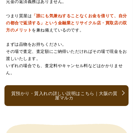
元金の返済義務はありません。
つまり質屋は
「誰にも気兼ねすることなくお金を借りて、自分
の都合で返済する」という金融業とリサイクル店・買取店の双
方のメリット
を兼ね備えているのです。
まずは品物をお持ちください。
（京都府亀岡市）他店舗にも行きましたが、対応の方があ
まりお売りしたくないと思ったので、やめました。こちら
その場で査定、査定額にご納得いただければその場で現金をお
は電話対応からも誠実な印象でしたので、こちらでお売り
渡しいたします。
しようと思っておりました。この度はありがとうございま
す。
いずれの場合でも、査定料やキャンセル料などはかかりませ
ん。
質預かり・質入れの詳しい説明はこちら｜大阪の質
屋マルカ
（大阪府大阪市）とても宝石に詳しく、また中古市場の仕