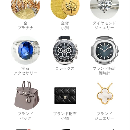
金
金貨
ダイヤモンド
・
・
・
プラチナ
小判
ジュエリー
宝石
ロレックス
ブランド時計
・
・
アクセサリー
腕時計
ブランド
ブランド財布
ブランド
・
・
・
バッグ
小物
ジュエリー