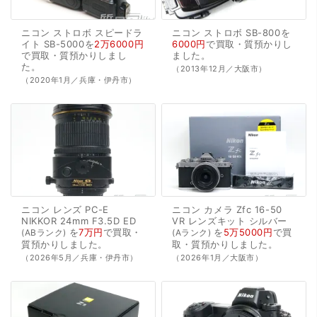
ニコン
ストロボ
スピードラ
ニコン
ストロボ
SB-800を
イト
SB-5000を
2万6000円
6000円
で
買取・質預かり
し
で
買取・質預かり
しまし
ました。
た。
（2013年12月／大阪市）
（2020年1月／兵庫・伊丹市）
ニコン
レンズ
PC-E
ニコン
カメラ
Zfc
16-50
NIKKOR
24mm
F3.5D
ED
VR
レンズキット
シルバー
を
7万円
で
買取・
を
5万5000円
で
買
ABランク
Aランク
質預かり
しました。
取・質預かり
しました。
（2026年5月／兵庫・伊丹市）
（2026年1月／大阪市）