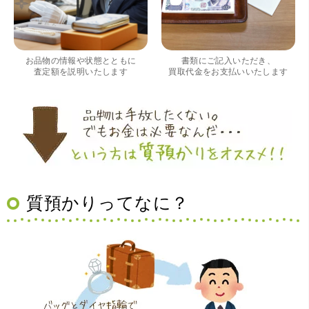
ムページの皆様の評価がとても良かったので、質屋自体初
めての利用でしたが、対応して頂きました担当の方もすご
く良かったです。 これから質屋をご利用される方は是非オ
ススメです。
お品物の情報や状態とともに
書類にご記入いただき、
査定額を説明いたします
買取代金をお支払いいたします
（大阪府豊中市）買取査定の流れがとても丁寧でお話がし
質預かりってなに？
やすくとても良い時間になりました!!満足出来る買取です。
本当に有難う御座います!!