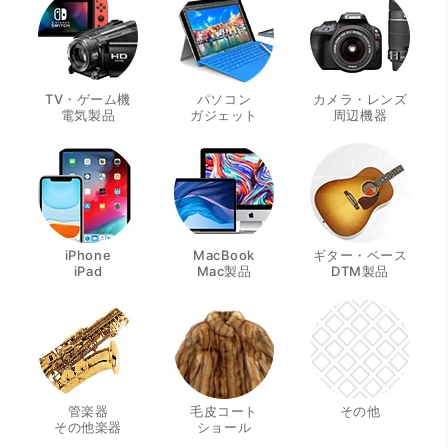
TV・ゲーム機
パソコン
カメラ・レンズ
・
・
・
電気製品
ガジェット
周辺機器
iPhone
MacBook
ギター・ベース
・
・
・
iPad
Mac製品
DTM製品
管楽器
毛皮コート
その他
・
・
その他楽器
ショール