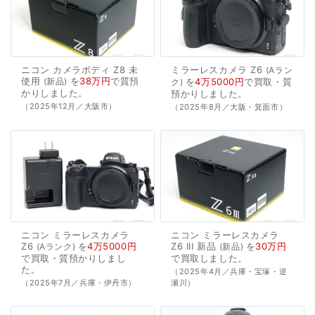
ニコン
カメラボディ
Z8
未
ミラーレスカメラ
Z6
Aラン
使用
を
38万円
で
質預
新品
を
4万5000円
で
買取・質
ク
かり
しました。
預かり
しました。
（2025年12月／大阪市）
（2025年8月／大阪・箕面市）
ニコン
ミラーレスカメラ
ニコン
ミラーレスカメラ
Z6
を
4万5000円
Z6
III
新品
を
30万円
Aランク
新品
で
買取・質預かり
しまし
で
買取
しました。
た。
（2025年4月／兵庫・宝塚・逆
（2025年7月／兵庫・伊丹市）
瀬川）