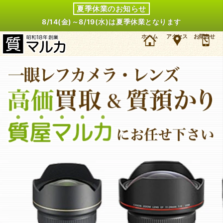
夏季休業のお知らせ
8/14(金)～8/19(水)は夏季休業となります
兵庫・川西市・雲雀丘花屋敷のお客様よりニコン ストロボ スピードライト SB-5000を2万
ホーム
アクセス
お問合せ
7000円で買取・質預かりしました。ニコン カメラアクセサリーの買取＆質預かり・質入れは大
阪・豊中の質屋マルカにお任せ下さい。（2018年6月時点の価格です）