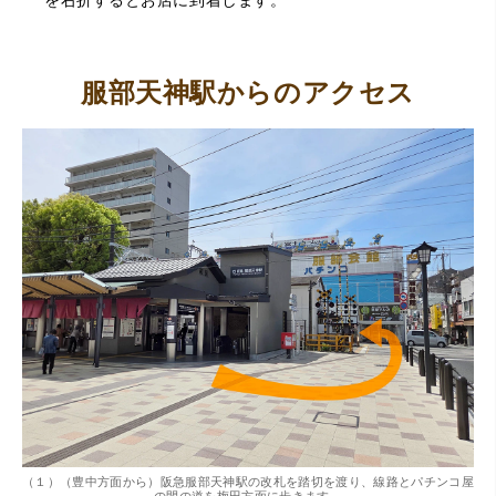
服部天神駅からのアクセス
（大阪府東大阪市）ネットを見て安心できるお店であると
感じて飛び込みで訪問。飛びこみにも関わらず、とても親
切、丁ねいな対応をして頂き、思っていた以上の信用でき
るお店でした。満足いく金額で買い取って頂きました。あ
りがとうございます。
（兵庫県神戸市）別のお店でメール査定した際の1.5倍の金
額を提示いただけたので即決しました。楽器も安心してお
。
（１）（豊中方面から）阪急服部天神駅の改札を踏切を渡り、線路とパチンコ屋
（
任せできそうです!