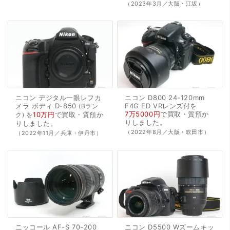
（2023年3月／大阪・江坂）
ニコン
デジタル一眼レフカ
ニコン
D800
24-120mm
メラ
ボディ
D-850
F4G
ED
VRレンズ付を
Bラン
7万5000円
で
買取・質預か
を
10万円
で
買取・質預か
ク
り
しました。
り
しました。
（2022年8月／大阪・吹田市）
（2022年11月／兵庫・伊丹市）
ニッコール
AF-S
70-200
ニコン
D5500
Wズームキッ