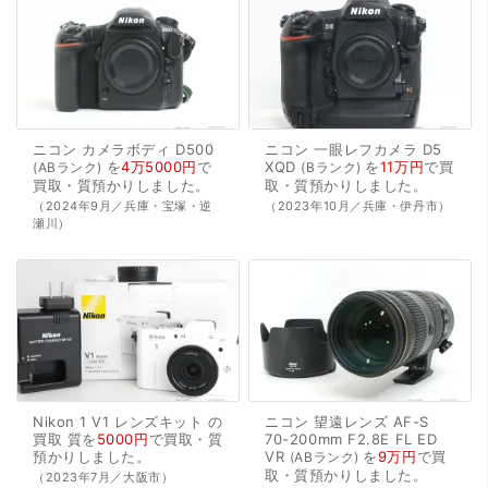
ニコン
カメラボディ
D500
ニコン
一眼レフカメラ
D5
を
4万5000円
で
XQD
を
11万円
で
買
ABランク
Bランク
買取・質預かり
しました。
取・質預かり
しました。
（2024年9月／兵庫・宝塚・逆
（2023年10月／兵庫・伊丹市）
瀬川）
Nikon
1
V1
レンズキット
の
ニコン
望遠レンズ
AF-S
買取
質を
5000円
で
買取・質
70-200mm
F2.8E
FL
ED
預かり
しました。
VR
を
9万円
で
買
ABランク
取・質預かり
しました。
（2023年7月／大阪市）