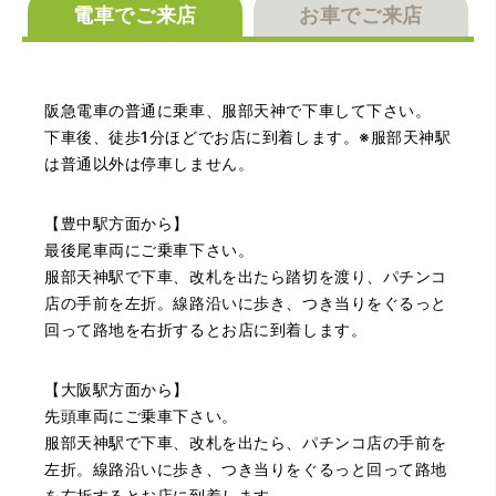
電車でご来店
お車でご来店
（大阪府池田市）とても親切で丁寧な対応に感激いたしま
した。質屋さんはわりと利用して(主に中古品の購入)慣れて
いましたが、今までの質屋さんとは全く違う、とても良い
阪急電車の普通に乗車、服部天神で下車して下さい。
印象でした。何度でも伺いたくなりました。この度は、本
当にありがとうございました。
下車後、徒歩1分ほどでお店に到着します。※服部天神駅
は普通以外は停車しません。
【豊中駅方面から】
最後尾車両にご乗車下さい。
服部天神駅で下車、改札を出たら踏切を渡り、パチンコ
店の手前を左折。線路沿いに歩き、つき当りをぐるっと
回って路地を右折するとお店に到着します。
（豊中市西泉丘）初めて利用しましたが、とても親切丁寧
に査定をして頂き思いもよらない価格をいただきました。
正直他店の倍以上で驚きました。また機会があれば利用し
【大阪駅方面から】
ます。
先頭車両にご乗車下さい。
服部天神駅で下車、改札を出たら、パチンコ店の手前を
左折。線路沿いに歩き、つき当りをぐるっと回って路地
を右折するとお店に到着します。