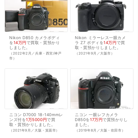
Nikon
D850
カメラボディ
Nikon
ミラーレス一眼カメ
を
14万円
で
買取・質預かり
ラ
Z7
ボディを
14万円
で
買
しました。
取・質預かり
しました。
（2022年2月／兵庫・西宮/神戸
（2021年9月／大阪市）
市）
ニコン
D7000
18-140mmレ
ニコン
一眼レフカメラ
ンズ付を
1万5000円
で
買
D850を
17万円
で
質預かり
し
取・質預かり
しました。
ました。
（2021年9月／大阪・箕面市）
（2019年8月／大阪・吹田市）