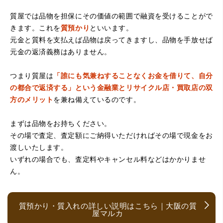
（大阪府堺市）電話対応の時からとても感じが良くて来店
質屋では品物を担保にその価値の範囲で融資を受けることがで
してもとても優しく、来て良かったです。これからこちら
でお世話になろうと思いました。ありがとうございまし
きます。これを
質預かり
といいます。
た。
元金と質料を支払えば品物は戻ってきますし、品物を手放せば
元金の返済義務はありません。
つまり質屋は
「誰にも気兼ねすることなくお金を借りて、自分
の都合で返済する」という金融業とリサイクル店・買取店の双
方のメリット
を兼ね備えているのです。
まずは品物をお持ちください。
その場で査定、査定額にご納得いただければその場で現金をお
（京都府亀岡市）他店舗にも行きましたが、対応の方があ
渡しいたします。
まりお売りしたくないと思ったので、やめました。こちら
は電話対応からも誠実な印象でしたので、こちらでお売り
いずれの場合でも、査定料やキャンセル料などはかかりませ
しようと思っておりました。この度はありがとうございま
ん。
す。
質預かり・質入れの詳しい説明はこちら｜大阪の質
屋マルカ