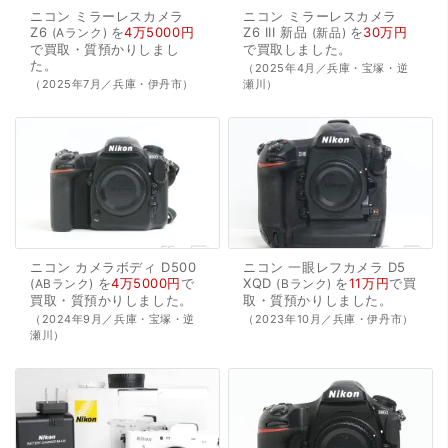
ニコン
ミラーレスカメラ
ニコン
ミラーレスカメラ
Z6
を
4万5000円
Z6
III
新品
を
30万円
Aランク
新品
で
買取・質預かり
しまし
で
買取
しました。
た。
（2025年4月／兵庫・宝塚・逆
（2025年7月／兵庫・伊丹市）
瀬川）
ニコン
カメラボディ
D500
ニコン
一眼レフカメラ
D5
を
4万5000円
で
XQD
を
11万円
で
買
ABランク
Bランク
買取・質預かり
しました。
取・質預かり
しました。
（2024年9月／兵庫・宝塚・逆
（2023年10月／兵庫・伊丹市）
瀬川）