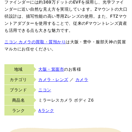
ファインダーには約369万ドットのEVFを採用し、光学ファイ
ンダーに近い自然な見え方を実現しています。Zマウントの大口
径設計は、描写性能の高い専用Zレンズの使用。また、FTZマウ
ントアダプターを使用することで、従来のFマウントレンズ資産
も活用できる点も大きな魅力です。
ニコン カメラの買取・質預かり
は大阪・豊中・服部天神の質屋
マルカにお任せください。
地域
大阪・箕面市
のお客様
カテゴリ
カメラ・レンズ
／
カメラ
ブランド
ニコン
商品名
ミラーレスカメラ ボディ Z6
ランク
Aランク