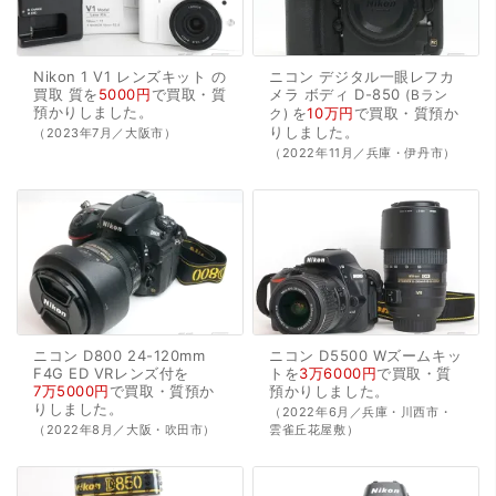
Nikon
1
V1
レンズキット
の
ニコン
デジタル一眼レフカ
買取
質を
5000円
で
買取・質
メラ
ボディ
D-850
Bラン
預かり
しました。
を
10万円
で
買取・質預か
ク
り
しました。
（2023年7月／大阪市）
（2022年11月／兵庫・伊丹市）
ニコン
D800
24-120mm
ニコン
D5500
Wズームキッ
F4G
ED
VRレンズ付を
トを
3万6000円
で
買取・質
7万5000円
で
買取・質預か
預かり
しました。
り
しました。
（2022年6月／兵庫・川西市・
（2022年8月／大阪・吹田市）
雲雀丘花屋敷）