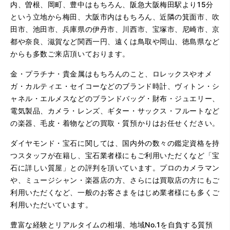
内、曽根、岡町、豊中はもちろん、阪急大阪梅田駅より15分
という立地から梅田、大阪市内はもちろん、近隣の箕面市、吹
田市、池田市、兵庫県の伊丹市、川西市、宝塚市、尼崎市、京
都や奈良、滋賀など関西一円、遠くは鳥取や岡山、徳島県など
からも多数ご来店頂いております。
金・プラチナ・貴金属はもちろんのこと、ロレックスやオメ
ガ・カルティエ・セイコーなどのブランド時計、ヴィトン・シ
ャネル・エルメスなどのブランドバッグ・財布・ジュエリー、
電気製品、カメラ・レンズ、ギター・サックス・フルートなど
の楽器、毛皮・着物などの買取・質預かりはお任せください。
ダイヤモンド・宝石に関しては、国内外の数々の鑑定資格を持
つスタッフが在籍し、宝石業者様にもご利用いただくなど「宝
石に詳しい質屋」との評判を頂いています。プロのカメラマン
や、ミュージシャン・楽器店の方、さらには買取店の方にもご
利用いただくなど、一般のお客さまをはじめ業者様にも多くご
利用いただいています。
豊富な経験とリアルタイムの相場、地域No.1を自負する質預