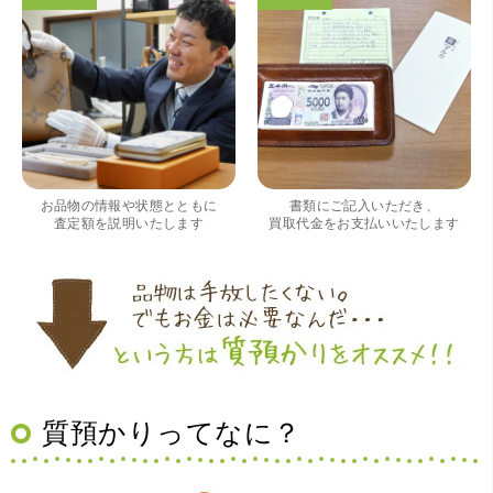
（大阪府大阪市）すごく丁寧に対応して頂きました。 ホー
ムページの皆様の評価がとても良かったので、質屋自体初
めての利用でしたが、対応して頂きました担当の方もすご
く良かったです。 これから質屋をご利用される方は是非オ
お品物の情報や状態とともに
書類にご記入いただき、
ススメです。
査定額を説明いたします
買取代金をお支払いいたします
質預かりってなに？
（大阪府豊中市）買取査定の流れがとても丁寧でお話がし
やすくとても良い時間になりました!!満足出来る買取です。
本当に有難う御座います!!