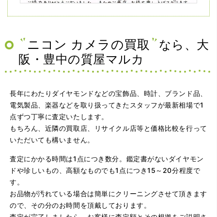
（兵庫県神戸市）ネットの口コミを見て神戸から来店。天
王寺、梅田の有名買取店を4店巡りましたがマルカさんが一
番高く査定して下さり、ダイヤを買い取っていただくなら
マルカさんだと決定しました。ありがとうございました。
ニコン カメラの買取
なら、大
阪・豊中の質屋マルカ
長年にわたりダイヤモンドなどの宝飾品、時計、ブランド品、
電気製品、楽器などを取り扱ってきたスタッフが最新相場で1
点ずつ丁寧に査定いたします。
もちろん、近隣の買取店、リサイクル店等と価格比較を行って
（大阪府大阪市）問い合わせから非常に分かり易く、安心
いただいても構いません。
して利用できた。また、思ったよりも高額だったので助か
りました。
査定にかかる時間は1点につき数分。鑑定書がないダイヤモン
ドや珍しいもの、高額なものでも1点につき15～20分程度で
す。
お品物が汚れている場合は簡単にクリーニングさせて頂きます
ので、その分のお時間を頂戴しております。
査定が完了しましたら、お客様に査定額とその根拠をご説明さ