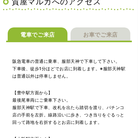
質屋マルカへのアクセス
電車でご来店
お車でご来店
（大阪府池田市）とても親切で丁寧な対応に感激いたしま
阪急電車の普通に乗車、服部天神で下車して下さい。
した。質屋さんはわりと利用して(主に中古品の購入)慣れて
いましたが、今までの質屋さんとは全く違う、とても良い
下車後、徒歩1分ほどでお店に到着します。※服部天神駅
印象でした。何度でも伺いたくなりました。この度は、本
は普通以外は停車しません。
当にありがとうございました。
【豊中駅方面から】
最後尾車両にご乗車下さい。
服部天神駅で下車、改札を出たら踏切を渡り、パチンコ
店の手前を左折。線路沿いに歩き、つき当りをぐるっと
回って路地を右折するとお店に到着します。
（豊中市西泉丘）初めて利用しましたが、とても親切丁寧