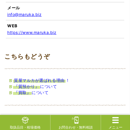
メール
info@maruka.biz
WEB
https://www.maruka.biz
質屋マルカが選ばれる理由
！
『質預かり』
について
『買取』
について
取扱品目
・相場価格
お問合わせ
・無料相談
メニュー