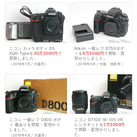
ニコン
カメラボディ
D5
Nikon
一眼レフ
D750ボデ
XQD-Typeを
30万2000円
で
ィを
6万5000円
で
買取・質
買取
しました。
預かり
しました。
（2019年7月／大阪市）
（2019年5月／大阪・池田市）
ニコン
一眼レフ
D800
ボデ
ニコン
D7100
18-105
VR
ィ
傷ありを
買取・質預かり
レンズキットを
2万5000円
しました。
で
買取・質預かり
しまし
た。
（2019年4月／大阪市）