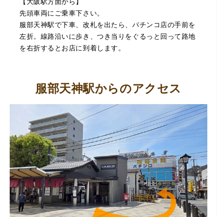
【大阪駅方面から】
に査定をして頂き思いもよらない価格をいただきました。
正直他店の倍以上で驚きました。また機会があれば利用し
先頭車両にご乗車下さい。
ます。
服部天神駅で下車、改札を出たら、パチンコ店の手前を
左折。線路沿いに歩き、つき当りをぐるっと回って路地
を右折するとお店に到着します。
服部天神駅からのアクセス
（大阪府東大阪市）ネットを見て安心できるお店であると
感じて飛び込みで訪問。飛びこみにも関わらず、とても親
切、丁ねいな対応をして頂き、思っていた以上の信用でき
るお店でした。満足いく金額で買い取って頂きました。あ
りがとうございます。