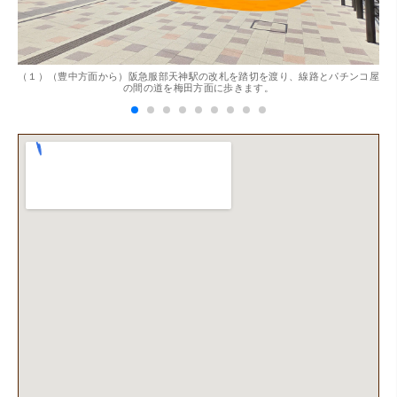
。
（１）（豊中方面から）阪急服部天神駅の改札を踏切を渡り、線路とパチンコ屋
（
（兵庫県神戸市）別のお店でメール査定した際の1.5倍の金
の間の道を梅田方面に歩きます。
額を提示いただけたので即決しました。楽器も安心してお
任せできそうです!
（大阪府大阪市）丁寧に査定していただいたうえ、商品保
管に関する知識も教えて頂けました。戻ってきた際には教
えていただいた通りに保管してみようと思います。