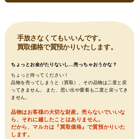
（大阪府大阪市）とても宝石に詳しく、また中古市場の仕
手放さなくてもいいんです。
組みもお教えいただけ嬉しかったです。鑑別も素早く驚き
買取価格で質預かりいたします。
ました。宜しくお願いいたします。(楽器等、様々なジャン
ルに詳しいの流石の一言に尽きます)
ちょっとお金がたりないし…売っちゃおうかな？
ちょっと待ってください！
品物を売ってしまうと（買取）、その品物は二度と戻
ってきません。
また、思い出や愛着も二度と戻ってき
ません。
品物はお客様の大切な財産。
売らないでいいな
（大阪府門真市）他店ではメール見積もりの時点で数千
ら、それに越したことはありません。
円〜1万程度の見積もりでしたが、こちらのメールでの見積
だから、マルカは『買取価格』で質預かりいた
もりは倍以上ちがうので利用させて頂きました。 対応も丁
寧で良かったです。
します。