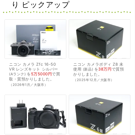
り ピックアップ
ニコン
カメラ
Zfc
16-50
ニコン
カメラボディ
Z8
未
VR
レンズキット
シルバー
使用
を
38万円
で
質預
新品
を
5万5000円
で
買
Aランク
かり
しました。
取・質預かり
しました。
（2025年12月／大阪市）
（2026年1月／大阪市）