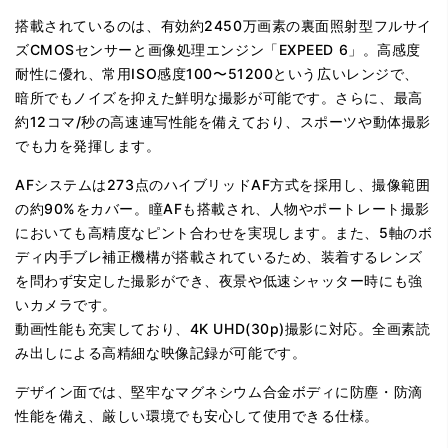
搭載されているのは、有効約2450万画素の裏面照射型フルサイ
ズCMOSセンサーと画像処理エンジン「EXPEED 6」。高感度
耐性に優れ、常用ISO感度100〜51200という広いレンジで、
暗所でもノイズを抑えた鮮明な撮影が可能です。さらに、最高
約12コマ/秒の高速連写性能を備えており、スポーツや動体撮影
でも力を発揮します。
AFシステムは273点のハイブリッドAF方式を採用し、撮像範囲
の約90%をカバー。瞳AFも搭載され、人物やポートレート撮影
においても高精度なピント合わせを実現します。また、5軸のボ
ディ内手ブレ補正機構が搭載されているため、装着するレンズ
を問わず安定した撮影ができ、夜景や低速シャッター時にも強
いカメラです。
動画性能も充実しており、4K UHD(30p)撮影に対応。全画素読
み出しによる高精細な映像記録が可能です。
デザイン面では、堅牢なマグネシウム合金ボディに防塵・防滴
性能を備え、厳しい環境でも安心して使用できる仕様。