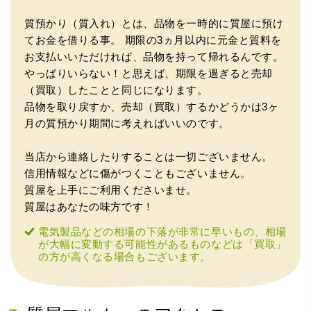
質預かり（質入れ）とは、品物を一時的に質屋に預け
てお金を借りる事。
期限の3ヵ月以内に元金と質料を
お支払いいただければ、品物を持って帰れるんです。
やっぱりいらない！と思えば、期限を過ぎると売却
（買取）したことと同じになります。
品物を取り戻すか、売却（買取）するかどうかは3ヶ
（大阪市東淀川区）出来るだけ安く買取られるのかな…?と
月の質預かり期間に考えればいいのです。
いう不安が最初は有りましたが、面倒な営業トークも一切
なく安心して任せられました。 ありがとうございます。
当店から連絡したりすることは一切ございません。
信用情報などに傷がつくこともございません。
質屋を上手にご利用くださいませ。
質屋はあなたの味方です！
電気製品などの相場の下落が非常に早いもの、相場
が大幅に変動する可能性があるものなどは「買取」
の方が高くなる場合もございます。
（兵庫県宝塚市）預かって頂くときに持っていた方の宝石
も見て頂く事が出き、購入した商品の価値をいろいろ教え
てもらえた事がとてもよかったです。親切な対応で、また
何かあった時にはこちらでお願いしたいと思いました。