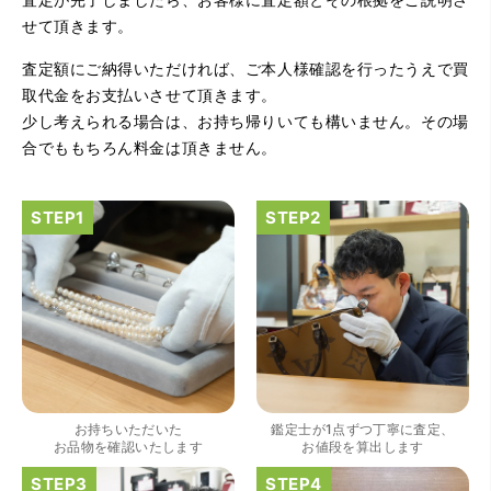
せて頂きます。
査定額にご納得いただければ、ご本人様確認を行ったうえで買
（大阪府大阪市）とてもプロな鑑定士さんがいて的確にア
ドバイスや買取りを暖かい人柄で行ってくれます。 親切に
取代金をお支払いさせて頂きます。
なって頂いてありがとうございます! お店の雰囲気もやらし
少し考えられる場合は、お持ち帰りいても構いません。その場
さがなく、とても入ってゆっくりできる落ちついた敷居の
高いお店です。また鑑定士さんに会いたいです。
合でももちろん料金は頂きません。
（大阪府大阪市）きれいにして頂いたうえで質入れ金額を
出していただいたのが初めてで感動しました。
お持ちいただいた
鑑定士が1点ずつ丁寧に査定、
お品物を確認いたします
お値段を算出します