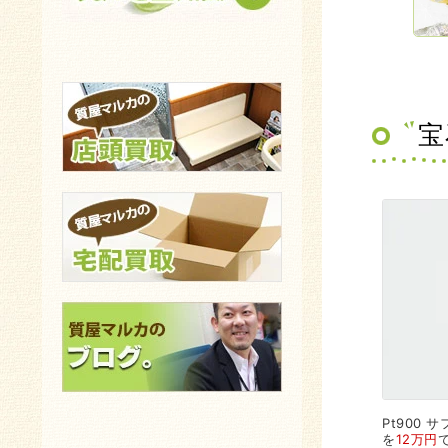
宝
Pt900
サフ
を
12万円