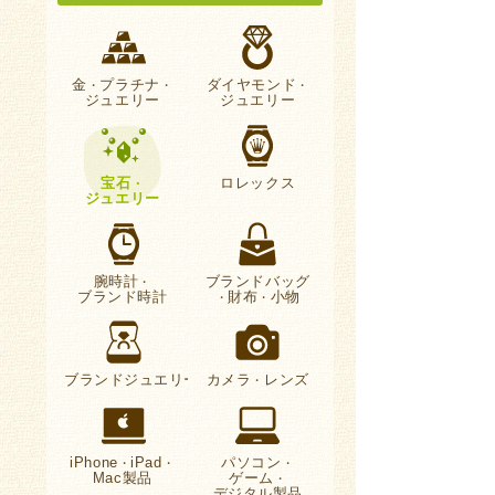
金
プラチナ
ダイヤモンド
・
・
・
ジュエリー
ジュエリー
宝石
ロレックス
・
ジュエリー
腕時計
ブランドバッグ
・
ブランド時計
財布
小物
・
・
ブランドジュエリー
カメラ
レンズ
・
iPhone
iPad
パソコン
・
・
・
Mac製品
ゲーム
・
デジタル製品