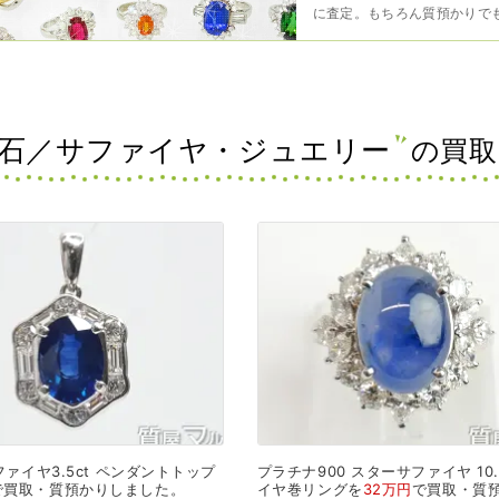
に査定。もちろん質預かりで
石／サファイヤ・ジュエリー
の買取
ァイヤ3.5ct
ペンダントトップ
プラチナ900
スターサファイヤ
10.
で
買取・質預かり
しました。
イヤ巻リングを
32万円
で
買取・質