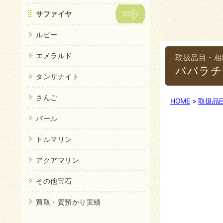
サファイヤ
ルビー
エメラルド
パパラチ
タンザナイト
さんご
HOME
取扱品
パール
トルマリン
アクアマリン
その他宝石
買取・質預かり実績