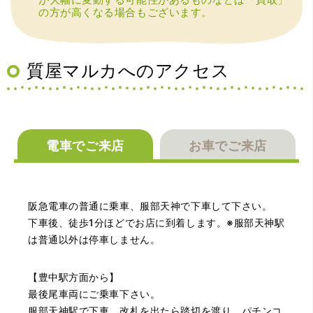
の方が高くなる場合もございます。
（大阪府大阪市）丁寧に査定していただいたうえ、商品保
管に関する知識も教えて頂けました。戻ってきた際には教
えていただいた通りに保管してみようと思います。
質屋マルカへのアクセス
電車でご来店
お車でご来店
（大阪府池田市）丁寧に説明して頂き思っていたよりの金
阪急電車の普通に乗車、服部天神で下車して下さい。
額でした。一旦持ち帰りましたが、良い金額だったので買
取して頂きました。又、機会あれば是非利用したいです。
下車後、徒歩1分ほどでお店に到着します。※服部天神駅
は普通以外は停車しません。
【豊中駅方面から】
最後尾車両にご乗車下さい。
服部天神駅で下車、改札を出たら踏切を渡り、パチンコ