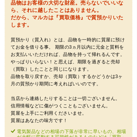
るお店でした。満足いく金額で買い取って頂きました。あ
品物はお客様の大切な財産。
売らないでいいな
りがとうございます。
ら、それに越したことはありません。
だから、マルカは『買取価格』で質預かりいた
します。
質預かり（質入れ）とは、品物を一時的に質屋に預け
てお金を借りる事。
期限の3ヵ月以内に元金と質料を
お支払いいただければ、品物を持って帰れるんです。
やっぱりいらない！と思えば、期限を過ぎると売却
（買取）したことと同じになります。
（兵庫県神戸市）別のお店でメール査定した際の1.5倍の金
品物を取り戻すか、売却（買取）するかどうかは3ヶ
額を提示いただけたので即決しました。楽器も安心してお
任せできそうです!
月の質預かり期間に考えればいいのです。
当店から連絡したりすることは一切ございません。
信用情報などに傷がつくこともございません。
質屋を上手にご利用くださいませ。
質屋はあなたの味方です！
電気製品などの相場の下落が非常に早いもの、相場
が大幅に変動する可能性があるものなどは「買取」