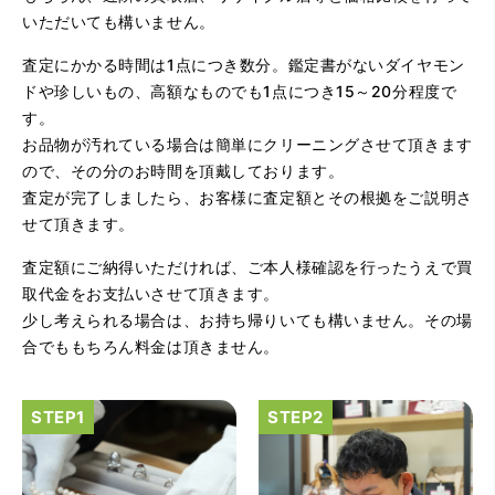
して利用できた。また、思ったよりも高額だったので助か
いただいても構いません。
りました。
査定にかかる時間は1点につき数分。鑑定書がないダイヤモン
ドや珍しいもの、高額なものでも1点につき15～20分程度で
す。
お品物が汚れている場合は簡単にクリーニングさせて頂きます
ので、その分のお時間を頂戴しております。
査定が完了しましたら、お客様に査定額とその根拠をご説明さ
せて頂きます。
（大阪府大阪市）とてもプロな鑑定士さんがいて的確にア
ドバイスや買取りを暖かい人柄で行ってくれます。 親切に
査定額にご納得いただければ、ご本人様確認を行ったうえで買
なって頂いてありがとうございます! お店の雰囲気もやらし
さがなく、とても入ってゆっくりできる落ちついた敷居の
取代金をお支払いさせて頂きます。
高いお店です。また鑑定士さんに会いたいです。
少し考えられる場合は、お持ち帰りいても構いません。その場
合でももちろん料金は頂きません。