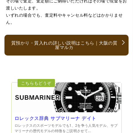
まりお売りしたくないと思ったので、やめました。こちら
その場で査定、査定額にご納得いただければその場で現金をお
は電話対応からも誠実な印象でしたので、こちらでお売り
渡しいたします。
しようと思っておりました。この度はありがとうございま
す。
いずれの場合でも、査定料やキャンセル料などはかかりませ
ん。
質預かり・質入れの詳しい説明はこちら｜大阪の質
屋マルカ
（大阪府大阪市）とても宝石に詳しく、また中古市場の仕
組みもお教えいただけ嬉しかったです。鑑別も素早く驚き
ました。宜しくお願いいたします。(楽器等、様々なジャン
ルに詳しいの流石の一言に尽きます)
ロレックス辞典 サブマリーナ デイト
ロレックスのスポーツモデルでも1、2を争う人気モデル、サブ
マリーナの歴代モデルの特徴をご説明させて...