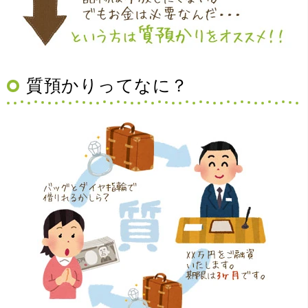
（大阪府豊中市）買取査定の流れがとても丁寧でお話がし
質預かりってなに？
やすくとても良い時間になりました!!満足出来る買取です。
本当に有難う御座います!!
（大阪府寝屋川市）質屋さんは初めてて不安でしたが、他
店買い取りより高く思っていた以上の金額で大満足です。
説明もわかりやすく、優しい話し方の対応でとても良かっ
たです。