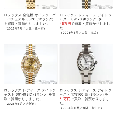
ロレックス
金無垢
オイスターパ
ロレックス
レディース
デイトジ
ーペチュアル
6620
ャスト
69173
を
BCランク
Bランク
を
買取・質預かり
しました。
45万円
で
買取・質預かり
しまし
た。
（2025年7月／大阪・豊中市）
（2025年6月／大阪・江坂）
ロレックス
レディース
デイトジ
ロレックス
レディース
デイトジ
ャスト
69149BIC
を
買
ャスト
179160
白
を
Bランク
Sランク
取・質預かり
しました。
51万円
で
買取・質預かり
しまし
た。
（2025年5月／大阪市）
（2024年11月／大阪・豊中市）