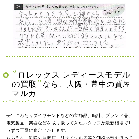
（兵庫県神戸市）ネットの口コミを見て神戸から来店。天
王寺、梅田の有名買取店を4店巡りましたがマルカさんが一
番高く査定して下さり、ダイヤを買い取っていただくなら
マルカさんだと決定しました。ありがとうございました。
ロレックス レディースモデル
の買取
なら、大阪・豊中の質屋
マルカ
長年にわたりダイヤモンドなどの宝飾品、時計、ブランド品、
電気製品、楽器などを取り扱ってきたスタッフが最新相場で1
点ずつ丁寧に査定いたします。
（大阪府大阪市）問い合わせから非常に分かり易く、安心
もちろん、近隣の買取店、リサイクル店等と価格比較を行って