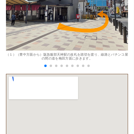
。
（１）（豊中方面から）阪急服部天神駅の改札を踏切を渡り、線路とパチンコ屋
（
の間の道を梅田方面に歩きます。