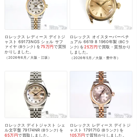
ロレックス
レディース
デイトジ
ロレックス
オイスターパーペチ
ャスト
69173NGS
シェル
サフ
ュアル
6619
8
1960年製
BCラ
ァイヤ
を
75万円
で
質預
Bランク
を
25万円
で
買取・質預かり
ンク
かり
しました。
しました。
（2026年6月／大阪・江坂）
（2026年5月／大阪・豊中市）
ロレックス
デイトジャスト
シェ
ロレックス
レディース
デイトジ
ル文字盤
79174NR
を
ャスト
179171G
を
Bランク
Bランク
65万円
で
買取
しました。
105万円
で
質預かり
しました。