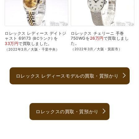
ロレックス
レディース
デイトジ
ロレックス
チェリーニ
手巻
ャスト
69173
を
750WGを
26万円
で
買取
しまし
BCランク
た。
33万円
で
買取
しました。
（2022年3月／大阪・箕面市）
（2022年3月／大阪・千里中央）
ロレックス レディースモデルの買取・質預かり
ロレックスの買取・質預かり