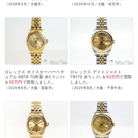
（2026年3月／大阪市）
（2025年12月／大阪・吹田市）
ロレックス
オイスターパーペチ
ロレックス
デイトジャスト
ュアル
6619
70年製
79173
を
50万円
で
買取
BCランク
Bランク
を
55万円
で
買取
しました。
しました。
（2025年9月／大阪・箕面市）
（2025年8月／大阪・千里中央）