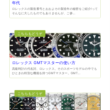
年代
ロレックスの製造番号とおおよその製造年の秘密をご紹介!って
そんなに大したものでもありませんが、ご参...
（兵庫県宝塚市）預かって頂くときに持っていた方の宝石
も見て頂く事が出き、購入した商品の価値をいろいろ教え
てもらえた事がとてもよかったです。親切な対応で、また
何かあった時にはこちらでお願いしたいと思いました。
ロレックス GMTマスターの使い方
高級時計の代名詞、ロレックス。そのスポーツモデルの中でも
ひときわ特別な機能を持つGMTマスター。GMT...
（大阪府池田市）とても親切で丁寧な対応に感激いたしま
した。質屋さんはわりと利用して(主に中古品の購入)慣れて
いましたが、今までの質屋さんとは全く違う、とても良い
印象でした。何度でも伺いたくなりました。この度は、本
当にありがとうございました。