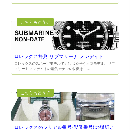
（大阪府門真市）他店ではメール見積もりの時点で数千
円〜1万程度の見積もりでしたが、こちらのメールでの見積
もりは倍以上ちがうので利用させて頂きました。 対応も丁
寧で良かったです。
ロレックス辞典 サブマリーナ ノンデイト
ロレックスのスポーツモデルでも1、2を争う人気モデル、サブ
マリーナ ノンデイトの歴代モデルの特徴をご...
（大阪市東淀川区）出来るだけ安く買取られるのかな…?と
いう不安が最初は有りましたが、面倒な営業トークも一切
なく安心して任せられました。 ありがとうございます。
ロレックスのシリアル番号(製造番号)の場所と