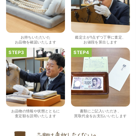
（大阪府大阪市）きれいにして頂いたうえで質入れ金額を
出していただいたのが初めてで感動しました。
お持ちいただいた
鑑定士が1点ずつ丁寧に査定、
お品物を確認いたします
お値段を算出します
（大阪府大阪市）すごく丁寧に対応して頂きました。 ホー
ムページの皆様の評価がとても良かったので、質屋自体初
めての利用でしたが、対応して頂きました担当の方もすご
く良かったです。 これから質屋をご利用される方は是非オ
ススメです。
お品物の情報や状態とともに
書類にご記入いただき、
査定額を説明いたします
買取代金をお支払いいたします