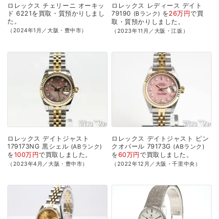
ロレックス
チェリーニ
オーキッ
ロレックス
レディース
デイト
ド
6221を
買取・質預かり
しまし
79190
を
26万円
で
買
Bランク
た。
取・質預かり
しました。
（2024年1月／大阪・豊中市）
（2023年11月／大阪・江坂）
ロレックス
デイトジャスト
ロレックス
デイトジャスト
ピン
179173NG
黒シェル
クオパール
79173G
ABランク
ABランク
を
100万円
で
買取
しました。
を
60万円
で
買取
しました。
（2023年4月／大阪・豊中市）
（2022年12月／大阪・千里中央）