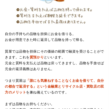
自分の手持ちの品物を担保にお金を借りる。
お金が用意できた時に返済して品物を持って帰る。
（大阪府堺市）電話対応の時からとても感じが良くて来店
してもとても優しく、来て良かったです。これからこちら
でお世話になろうと思いました。ありがとうございまし
質屋では品物を担保にその価値の範囲で融資を受けることがで
た。
きます。これを
質預かり
といいます。
元金と質料を支払えば品物は戻ってきますし、品物を手放せば
元金の返済義務はありません。
つまり質屋は
「誰にも気兼ねすることなくお金を借りて、自分
の都合で返済する」という金融業とリサイクル店・買取店の双
方のメリット
を兼ね備えているのです。
まずは品物をお持ちください。
（京都府亀岡市）他店舗にも行きましたが、対応の方があ