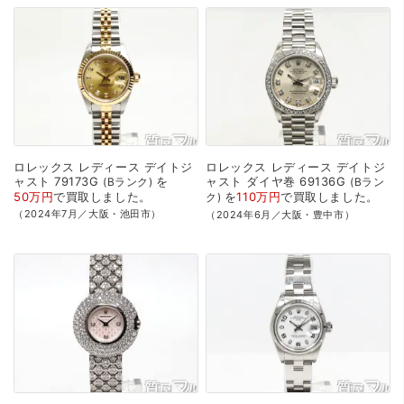
ロレックス
レディース
デイトジ
ロレックス
レディース
デイトジ
ャスト
79173G
を
ャスト
ダイヤ巻
69136G
Bランク
Bラン
50万円
で
買取
しました。
を
110万円
で
買取
しました。
ク
（2024年7月／大阪・池田市）
（2024年6月／大阪・豊中市）