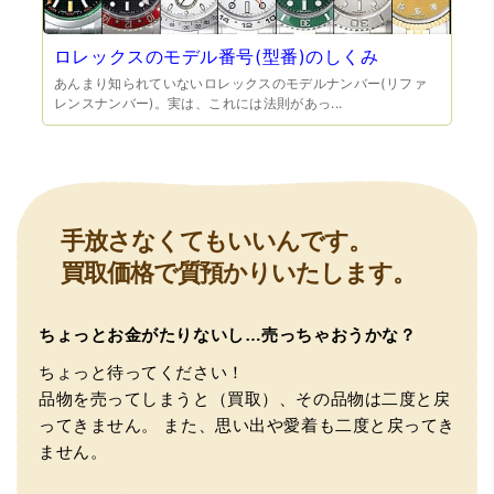
ロレックスのモデル番号(型番)のしくみ
あんまり知られていないロレックスのモデルナンバー(リファ
レンスナンバー)。実は、これには法則があっ...
（豊中市西泉丘）初めて利用しましたが、とても親切丁寧
に査定をして頂き思いもよらない価格をいただきました。
正直他店の倍以上で驚きました。また機会があれば利用し
ます。
手放さなくてもいいんです。
買取価格で質預かりいたします。
ちょっとお金がたりないし…売っちゃおうかな？
ちょっと待ってください！
品物を売ってしまうと（買取）、その品物は二度と戻
ってきません。
また、思い出や愛着も二度と戻ってき
（大阪府東大阪市）ネットを見て安心できるお店であると
ません。
感じて飛び込みで訪問。飛びこみにも関わらず、とても親
切、丁ねいな対応をして頂き、思っていた以上の信用でき