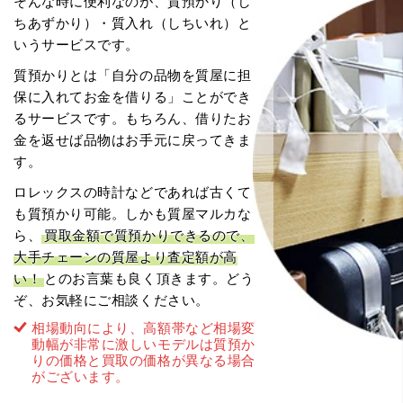
そんな時に便利なのが、質預かり（し
ちあずかり）・質入れ（しちいれ）と
いうサービスです。
質預かりとは「自分の品物を質屋に担
保に入れてお金を借りる」ことができ
るサービスです。もちろん、借りたお
金を返せば品物はお手元に戻ってきま
す。
ロレックスの時計などであれば古くて
も質預かり可能。しかも質屋マルカな
ら、
買取金額で質預かりできるので、
大手チェーンの質屋より査定額が高
い！
とのお言葉も良く頂きます。どう
ぞ、お気軽にご相談ください。
相場動向により、高額帯など相場変
動幅が非常に激しいモデルは質預か
りの価格と買取の価格が異なる場合
がございます。