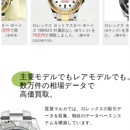
スター
ボーイ
ロレックス
ヨットマスター
126655
ロレックス
ヨ
し
を
を
買取・質預かり
しまし
ズ
168622
Bランク
Aランク
た。
た。
取
しました。
（豊中市・
（豊中市・2025年10月）
主要モデルでもレアモデルでも
数万件の
相場データで
高価買取。
質屋マルカでは、ロレックスの取引デ
ータを収集、独自のデータベースシス
テムを構築しています。