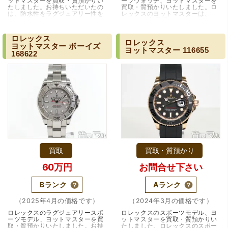
ットマスターを買取・質預かりい
ーツウォッチ、ヨットマスターを
たしました。お持ちいただいたの
買取・質預かりいたしました。ロ
は、防水性をラグジュアリー性を
レックスのヨットマスターは、
あわせ持ったヨットマスターで
1992年に初登場したスポーツウォ
す。ステンレスボディに落ち着い
ッチコレクションです。ゴールド
たイエローゴ…（大阪・豊中市）
やプラチナなどの…（大阪・豊中
ロレックス
（大阪府大阪市）とても宝石に詳しく、また中古市場の仕
市）
ロレックス
ヨットマスター
ボーイズ
組みもお教えいただけ嬉しかったです。鑑別も素早く驚き
ヨットマスター
116655
168622
ました。宜しくお願いいたします。(楽器等、様々なジャン
ルに詳しいの流石の一言に尽きます)
買取
買取・質預かり
60万円
お問合せ下さい
（大阪府門真市）他店ではメール見積もりの時点で数千
円〜1万程度の見積もりでしたが、こちらのメールでの見積
Bランク
Aランク
もりは倍以上ちがうので利用させて頂きました。 対応も丁
寧で良かったです。
（2025年4月の価格です）
（2024年3月の価格です）
ロレックスのラグジュアリースポ
ロレックスのスポーツモデル、ヨ
ーツモデル、ヨットマスターを買
ットマスターを買取・質預かりい
取・質預かりいたしました。お持
たしました。ロレックスのスポー