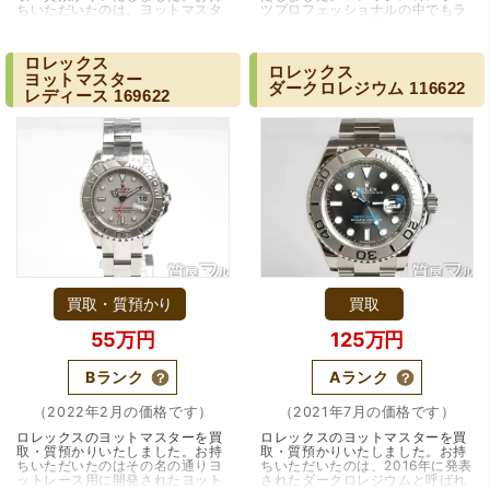
ちいただいたのは、ヨットマスタ
ツプロフェッショナルの中でもラ
ー ロレジウムのボーイズサイズモ
グジュアリーに位置付けられるの
デル、168622です。ロレックス
が、今回お持ちいただいたヨット
のダイバーズ…（大阪・吹田市）
マスターです。…（大阪市）
ロレックス
ロレックス
ヨットマスター
ダークロレジウム
116622
レディース
169622
（大阪市東淀川区）出来るだけ安く買取られるのかな…?と
いう不安が最初は有りましたが、面倒な営業トークも一切
なく安心して任せられました。 ありがとうございます。
買取・質預かり
買取
55万円
125万円
Bランク
Aランク
（兵庫県宝塚市）預かって頂くときに持っていた方の宝石
も見て頂く事が出き、購入した商品の価値をいろいろ教え
（2022年2月の価格です）
（2021年7月の価格です）
てもらえた事がとてもよかったです。親切な対応で、また
ロレックスのヨットマスターを買
ロレックスのヨットマスターを買
何かあった時にはこちらでお願いしたいと思いました。
取・質預かりいたしました。お持
取・質預かりいたしました。お持
ちいただいたのはその名の通りヨ
ちいただいたのは、2016年に発表
ットレース用に開発されたヨット
されたダークロレジウムと呼ばれ