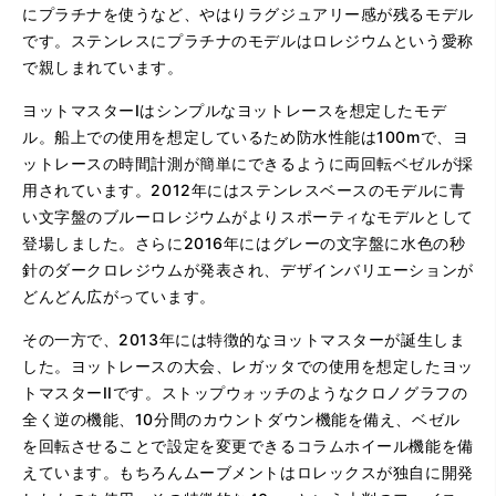
にプラチナを使うなど、やはりラグジュアリー感が残るモデル
です。ステンレスにプラチナのモデルはロレジウムという愛称
で親しまれています。
ヨットマスターIはシンプルなヨットレースを想定したモデ
ル。船上での使用を想定しているため防水性能は100mで、ヨ
ットレースの時間計測が簡単にできるように両回転ベゼルが採
用されています。2012年にはステンレスベースのモデルに青
い文字盤のブルーロレジウムがよりスポーティなモデルとして
登場しました。さらに2016年にはグレーの文字盤に水色の秒
針のダークロレジウムが発表され、デザインバリエーションが
どんどん広がっています。
その一方で、2013年には特徴的なヨットマスターが誕生しま
した。ヨットレースの大会、レガッタでの使用を想定したヨッ
トマスターIIです。ストップウォッチのようなクロノグラフの
全く逆の機能、10分間のカウントダウン機能を備え、ベゼル
を回転させることで設定を変更できるコラムホイール機能を備
えています。もちろんムーブメントはロレックスが独自に開発