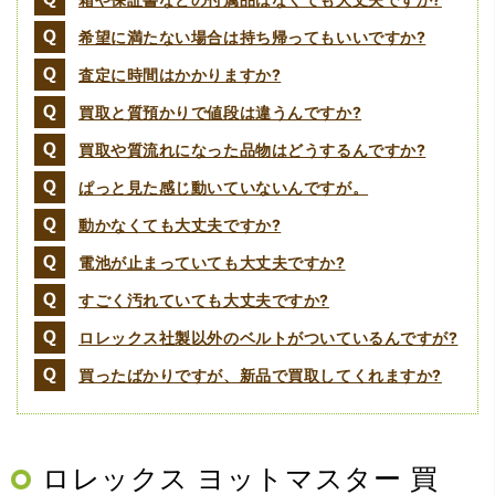
希望に満たない場合は持ち帰ってもいいですか?
査定に時間はかかりますか?
買取と質預かりで値段は違うんですか?
買取や質流れになった品物はどうするんですか?
（大阪府寝屋川市）質屋さんは初めてて不安でしたが、他
ぱっと見た感じ動いていないんですが。
店買い取りより高く思っていた以上の金額で大満足です。
説明もわかりやすく、優しい話し方の対応でとても良かっ
動かなくても大丈夫ですか?
たです。
電池が止まっていても大丈夫ですか?
すごく汚れていても大丈夫ですか?
ロレックス社製以外のベルトがついているんですが?
買ったばかりですが、新品で買取してくれますか?
ロレックス ヨットマスター 買
（大阪府堺市）電話対応の時からとても感じが良くて来店
してもとても優しく、来て良かったです。これからこちら