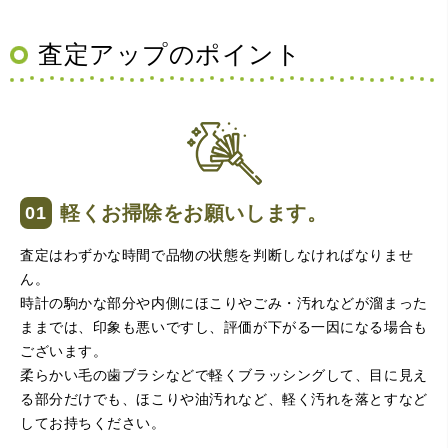
王寺、梅田の有名買取店を4店巡りましたがマルカさんが一
番高く査定して下さり、ダイヤを買い取っていただくなら
マルカさんだと決定しました。ありがとうございました。
査定アップのポイント
軽くお掃除をお願いします。
（大阪府大阪市）問い合わせから非常に分かり易く、安心
査定はわずかな時間で品物の状態を判断しなければなりませ
して利用できた。また、思ったよりも高額だったので助か
ん。
りました。
時計の駒かな部分や内側にほこりやごみ・汚れなどが溜まった
ままでは、印象も悪いですし、評価が下がる一因になる場合も
ございます。
柔らかい毛の歯ブラシなどで軽くブラッシングして、目に見え
る部分だけでも、ほこりや油汚れなど、軽く汚れを落とすなど
してお持ちください。