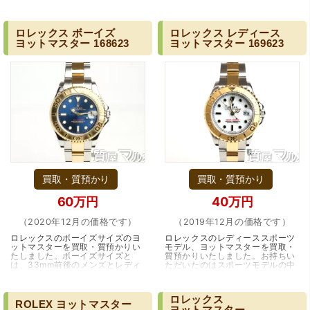
マスターです。ロレックスではレ
るモデルです。従来のプラチナ文
ディースのスポーツモデルほとん
字盤のモデルが廃盤になったこと
ど展開され…（兵庫・川西市・雲
を受けて、…（大阪・箕面市）
雀丘花屋敷）
ロレックス
ボーイズ
ロレックス
レディース
ヨットマスター
168623
ヨットマスター
169623
（大阪府池田市）とても親切で丁寧な対応に感激いたしま
した。質屋さんはわりと利用して(主に中古品の購入)慣れて
いましたが、今までの質屋さんとは全く違う、とても良い
印象でした。何度でも伺いたくなりました。この度は、本
当にありがとうございました。
買取・質預かり
買取・質預かり
60万円
40万円
（2020年12月の価格です）
（2019年12月の価格です）
ロレックスのボーイズサイズのヨ
ロレックスのレディーススポーツ
ットマスターを買取・質預かりい
モデル、ヨットマスターを買取・
たしました。ボーイズサイズと
質預かりいたしました。お持ちい
は、33mm前後のメンズとレディ
ただいたのはスポーツモデルの中
ースの中間サイズモデルのことを
でもラグジュアリーに位置するヨ
（豊中市西泉丘）初めて利用しましたが、とても親切丁寧
指し、ラフなファッションを好む
ットマスター。スカイドゥエラー
に査定をして頂き思いもよらない価格をいただきました。
女性や、腕がそれほ…（兵庫・伊
と同様、ステン…（大阪市）
ロレックス
正直他店の倍以上で驚きました。また機会があれば利用し
丹市）
ROLEX
ヨットマスター
ヨットマスター