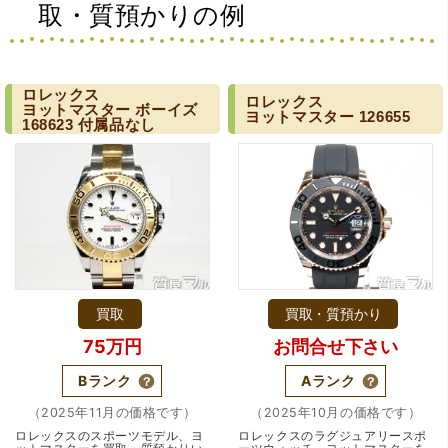
取・質預かりの例
でお世話になろうと思いました。ありがとうございまし
た。
ロレックス
ロレックス
ヨットマスター
ボーイズ
ヨットマスター
126655
168623
付属品なし
（京都府亀岡市）他店舗にも行きましたが、対応の方があ
まりお売りしたくないと思ったので、やめました。こちら
は電話対応からも誠実な印象でしたので、こちらでお売り
しようと思っておりました。この度はありがとうございま
す。
買取
買取・質預かり
75万円
お問合せ下さい
Bランク
Aランク
（2025年11月の価格です）
（2025年10月の価格です）
ロレックスのスポーツモデル、ヨ
ロレックスのラグジュアリースポ