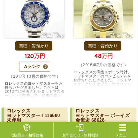
（兵庫県神戸市）別のお店でメール査定した際の1.5倍の金
額を提示いただけたので即決しました。楽器も安心してお
任せできそうです!
買取・質預かり
買取・質預かり
120万円
48万円
（2016年7月の価格です）
Aランク
ロレックスの高級スポーツ時計、
ヨットマスターのコンビモデルを
（2017年10月の価格です）
お持ちいただきました。ヨットマ
ロレックスのヨットマスターをお
スターといえばプラチナとステン
持ちいただきました。こちらは
レスのコンビ、通称ロレジウムが
2013年に発表されたヨットマスタ
（大阪府大阪市）丁寧に査定していただいたうえ、商品保
有名ですが、こちらはイエローゴ
ーIIというモデルで、従来のヨッ
ールドとステンレ…（兵庫・伊丹
管に関する知識も教えて頂けました。戻ってきた際には教
トマスターに比べて大型化し、ヨ
市）
えていただいた通りに保管してみようと思います。
ットレースに特化した機能を持っ
ています。ヨッ…（大阪・豊中
ロレックス
ロレックス
市）
ヨットマスターII
116680
ヨットマスター
ボーイズ
未使用
金無垢
68628
取扱品目
・相場価格
お問合わせ
・無料相談
メニュー