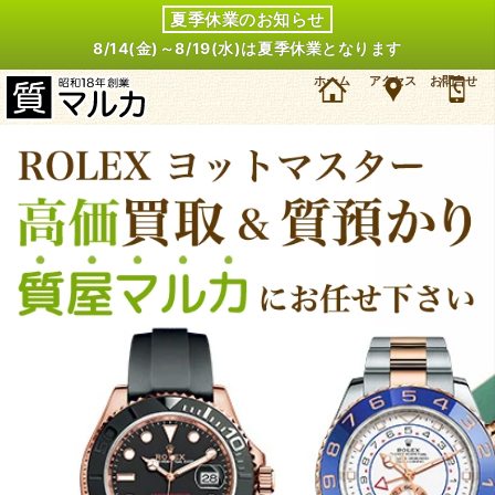
夏季休業のお知らせ
8/14(金)～8/19(水)は夏季休業となります
大阪でロレックス ヨットマスターの買取・質預かりなら質屋マルカにお任せください。数万件
ホーム
アクセス
お問合せ
のリアルタイム相場から高価買取・質預かりをお約束。これまでの取扱実績もご紹介。もちろ
ん無料査定、即金にてお支払いいたします。昭和18年創業、大阪・豊中の質屋マルカです。