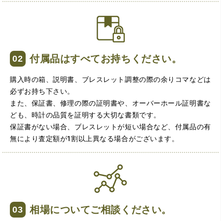
（大阪府大阪市）とてもプロな鑑定士さんがいて的確にア
ドバイスや買取りを暖かい人柄で行ってくれます。 親切に
なって頂いてありがとうございます! お店の雰囲気もやらし
さがなく、とても入ってゆっくりできる落ちついた敷居の
高いお店です。また鑑定士さんに会いたいです。
付属品はすべてお持ちください。
購入時の箱、説明書、ブレスレット調整の際の余りコマなどは
必ずお持ち下さい。
また、保証書、修理の際の証明書や、オーバーホール証明書な
ども、時計の品質を証明する大切な書類です。
保証書がない場合、ブレスレットが短い場合など、付属品の有
無により査定額が1割以上異なる場合がございます。
（大阪府大阪市）きれいにして頂いたうえで質入れ金額を
出していただいたのが初めてで感動しました。
相場についてご相談ください。