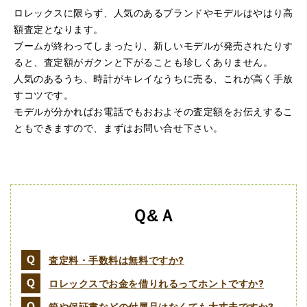
ロレックスに限らず、人気のあるブランドやモデルはやはり高
額査定となります。
ブームが終わってしまったり、新しいモデルが発売されたりす
（大阪府大阪市）すごく丁寧に対応して頂きました。 ホー
ると、査定額がガクンと下がることも珍しくありません。
ムページの皆様の評価がとても良かったので、質屋自体初
人気のあるうち、時計がキレイなうちに売る、これが高く手放
めての利用でしたが、対応して頂きました担当の方もすご
く良かったです。 これから質屋をご利用される方は是非オ
すコツです。
ススメです。
モデルが分かればお電話でもおおよその査定額をお伝えするこ
ともできますので、まずはお問い合せ下さい。
Ｑ&Ａ
（大阪府豊中市）買取査定の流れがとても丁寧でお話がし
査定料・手数料は無料ですか?
やすくとても良い時間になりました!!満足出来る買取です。
本当に有難う御座います!!
ロレックスでお金を借りれるってホントですか?
箱や保証書などの付属品はなくても大丈夫ですか?