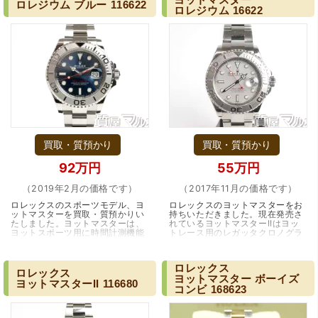
ます。
ロレジウム
ブルー
116622
ロレジウム
16622
買取・質預かり
買取・質預かり
（大阪府東大阪市）ネットを見て安心できるお店であると
92万円
55万円
感じて飛び込みで訪問。飛びこみにも関わらず、とても親
切、丁ねいな対応をして頂き、思っていた以上の信用でき
（2019年2月の価格です）
（2017年11月の価格です）
るお店でした。満足いく金額で買い取って頂きました。あ
りがとうございます。
ロレックスのスポーツモデル、ヨ
ロレックスのヨットマスターをお
ットマスターを買取・質預かりい
持ちいただきました。現在発売さ
たしました。ヨットマスターは、
れているヨットマスターIIはヨッ
ヨットスポーツ用に時間計測機能
トレース用のレガッタクロノグラ
を備えたラグジュアリーモデルで
フ機能を持っていますが、その旧
す。見た目はサブマリーナとどう
モデルのヨットマスターはそうい
違うの?と思…（大阪・豊中市）
った昨日はあり…（兵庫・伊丹
ロレックス
市）
ロレックス
ヨットマスター
ボーイズ
ヨットマスターII
116680
コンビ
168623