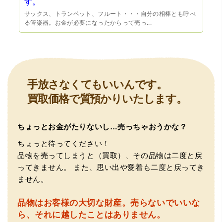
す。
サックス、トランペット、フルート・・・自分の相棒とも呼べ
る管楽器。お金が必要になったからって売っ...
（豊中市西泉丘）初めて利用しましたが、とても親切丁寧
に査定をして頂き思いもよらない価格をいただきました。
正直他店の倍以上で驚きました。また機会があれば利用し
ます。
手放さなくてもいいんです。
買取価格で質預かりいたします。
ちょっとお金がたりないし…売っちゃおうかな？
ちょっと待ってください！
品物を売ってしまうと（買取）、その品物は二度と戻
ってきません。
また、思い出や愛着も二度と戻ってき
（大阪府東大阪市）ネットを見て安心できるお店であると
ません。
感じて飛び込みで訪問。飛びこみにも関わらず、とても親
切、丁ねいな対応をして頂き、思っていた以上の信用でき
るお店でした。満足いく金額で買い取って頂きました。あ
品物はお客様の大切な財産。
売らないでいいな
りがとうございます。
ら、それに越したことはありません。