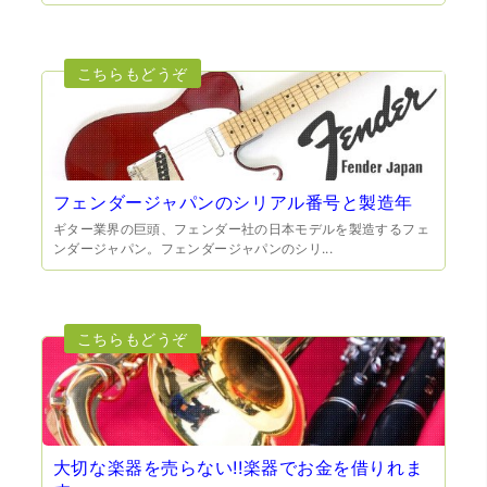
（兵庫県宝塚市）預かって頂くときに持っていた方の宝石
も見て頂く事が出き、購入した商品の価値をいろいろ教え
てもらえた事がとてもよかったです。親切な対応で、また
何かあった時にはこちらでお願いしたいと思いました。
フェンダージャパンのシリアル番号と製造年
ギター業界の巨頭、フェンダー社の日本モデルを製造するフェ
ンダージャパン。フェンダージャパンのシリ...
（大阪府池田市）とても親切で丁寧な対応に感激いたしま
した。質屋さんはわりと利用して(主に中古品の購入)慣れて
いましたが、今までの質屋さんとは全く違う、とても良い
印象でした。何度でも伺いたくなりました。この度は、本
当にありがとうございました。
大切な楽器を売らない!!楽器でお金を借りれま