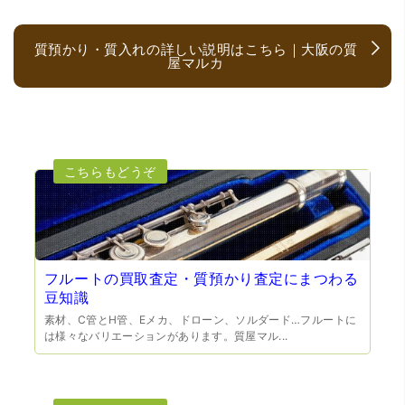
質預かり・質入れの詳しい説明はこちら｜大阪の質
屋マルカ
（大阪府大阪市）とても宝石に詳しく、また中古市場の仕
組みもお教えいただけ嬉しかったです。鑑別も素早く驚き
ました。宜しくお願いいたします。(楽器等、様々なジャン
ルに詳しいの流石の一言に尽きます)
フルートの買取査定・質預かり査定にまつわる
豆知識
素材、C管とH管、Eメカ、ドローン、ソルダード…フルートに
は様々なバリエーションがあります。質屋マル...