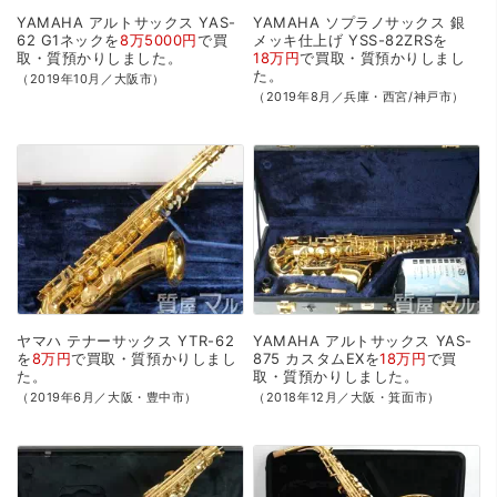
YAMAHA
アルトサックス
YAS-
YAMAHA
ソプラノサックス
銀
62
G1ネックを
8万5000円
で
買
メッキ仕上げ
YSS-82ZRSを
取・質預かり
しました。
18万円
で
買取・質預かり
しまし
た。
（2019年10月／大阪市）
（2019年8月／兵庫・西宮/神戸市）
ヤマハ
テナーサックス
YTR-62
YAMAHA
アルトサックス
YAS-
を
8万円
で
買取・質預かり
しまし
875
カスタムEXを
18万円
で
買
た。
取・質預かり
しました。
（2019年6月／大阪・豊中市）
（2018年12月／大阪・箕面市）