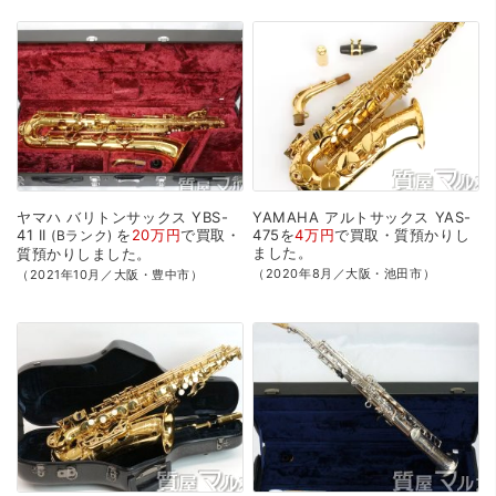
ヤマハ
バリトンサックス
YBS-
YAMAHA
アルトサックス
YAS-
41
II
を
20万円
で
買取・
475を
4万円
で
買取・質預かり
し
Bランク
ました。
質預かり
しました。
（2020年8月／大阪・池田市）
（2021年10月／大阪・豊中市）