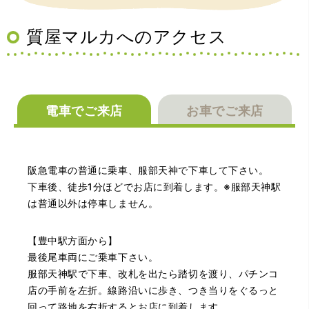
えていただいた通りに保管してみようと思います。
質屋マルカへのアクセス
電車でご来店
お車でご来店
（大阪府池田市）丁寧に説明して頂き思っていたよりの金
額でした。一旦持ち帰りましたが、良い金額だったので買
阪急電車の普通に乗車、服部天神で下車して下さい。
取して頂きました。又、機会あれば是非利用したいです。
下車後、徒歩1分ほどでお店に到着します。※服部天神駅
は普通以外は停車しません。
【豊中駅方面から】
最後尾車両にご乗車下さい。
服部天神駅で下車、改札を出たら踏切を渡り、パチンコ
店の手前を左折。線路沿いに歩き、つき当りをぐるっと
回って路地を右折するとお店に到着します。