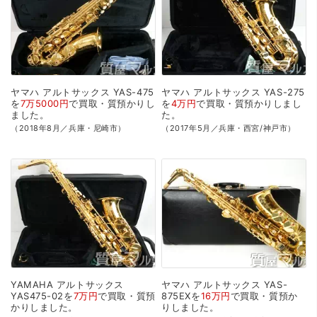
ヤマハ
アルトサックス
YAS-475
ヤマハ
アルトサックス
YAS-275
を
7万5000円
で
買取・質預かり
し
を
4万円
で
買取・質預かり
しまし
ました。
た。
（2018年8月／兵庫・尼崎市）
（2017年5月／兵庫・西宮/神戸市）
YAMAHA
アルトサックス
ヤマハ
アルトサックス
YAS-
YAS475-02を
7万円
で
買取・質預
875EXを
16万円
で
買取・質預か
かり
しました。
り
しました。