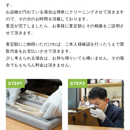
す。
お品物が汚れている場合は簡単にクリーニングさせて頂きます
ので、その分のお時間を頂戴しております。
査定が完了しましたら、お客様に査定額とその根拠をご説明さ
せて頂きます。
査定額にご納得いただければ、ご本人様確認を行ったうえで買
（大阪府大阪市）とてもプロな鑑定士さんがいて的確にア
ドバイスや買取りを暖かい人柄で行ってくれます。 親切に
取代金をお支払いさせて頂きます。
なって頂いてありがとうございます! お店の雰囲気もやらし
少し考えられる場合は、お持ち帰りいても構いません。その場
さがなく、とても入ってゆっくりできる落ちついた敷居の
高いお店です。また鑑定士さんに会いたいです。
合でももちろん料金は頂きません。
（大阪府大阪市）きれいにして頂いたうえで質入れ金額を
出していただいたのが初めてで感動しました。