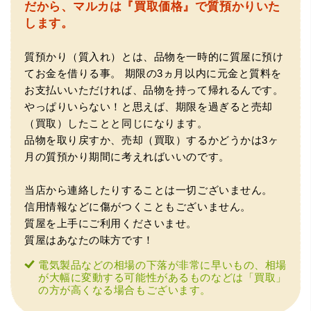
だから、マルカは『買取価格』で質預かりいた
します。
質預かり（質入れ）とは、品物を一時的に質屋に預け
てお金を借りる事。
期限の3ヵ月以内に元金と質料を
お支払いいただければ、品物を持って帰れるんです。
やっぱりいらない！と思えば、期限を過ぎると売却
（買取）したことと同じになります。
（兵庫県神戸市）別のお店でメール査定した際の1.5倍の金
額を提示いただけたので即決しました。楽器も安心してお
品物を取り戻すか、売却（買取）するかどうかは3ヶ
任せできそうです!
月の質預かり期間に考えればいいのです。
当店から連絡したりすることは一切ございません。
信用情報などに傷がつくこともございません。
質屋を上手にご利用くださいませ。
質屋はあなたの味方です！
電気製品などの相場の下落が非常に早いもの、相場
が大幅に変動する可能性があるものなどは「買取」
の方が高くなる場合もございます。
（大阪府大阪市）丁寧に査定していただいたうえ、商品保
管に関する知識も教えて頂けました。戻ってきた際には教