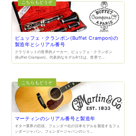
（大阪府門真市）他店ではメール見積もりの時点で数千
円〜1万程度の見積もりでしたが、こちらのメールでの見積
もりは倍以上ちがうので利用させて頂きました。 対応も丁
寧で良かったです。
ビュッフェ・クランポン(Buffet Crampon)の
製造年とシリアル番号
クラリネットの世界的メーカー、ビュッフェ・クランポン
(Buffet Crampon)。代表的なモデルR13は、世界で...
（大阪市東淀川区）出来るだけ安く買取られるのかな…?と
いう不安が最初は有りましたが、面倒な営業トークも一切
なく安心して任せられました。 ありがとうございます。
マーティンのシリアル番号と製造年
ギター業界の巨頭、フェンダー社の日本モデルを製造するフェ
ンダージャパン。フェンダージャパンのシリ...