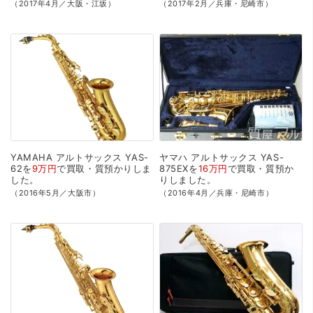
（2017年4月／大阪・江坂）
（2017年2月／兵庫・尼崎市）
YAMAHA
アルトサックス
YAS-
ヤマハ
アルトサックス
YAS-
62を
9万円
で
買取・質預かり
しま
875EXを
16万円
で
買取・質預か
した。
り
しました。
（2016年5月／大阪市）
（2016年4月／兵庫・尼崎市）