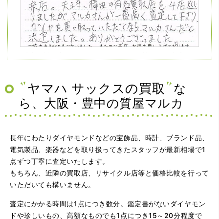
（兵庫県神戸市）ネットの口コミを見て神戸から来店。天
王寺、梅田の有名買取店を4店巡りましたがマルカさんが一
番高く査定して下さり、ダイヤを買い取っていただくなら
マルカさんだと決定しました。ありがとうございました。
ヤマハ サックスの買取
な
ら、大阪・豊中の質屋マルカ
長年にわたりダイヤモンドなどの宝飾品、時計、ブランド品、
電気製品、楽器などを取り扱ってきたスタッフが最新相場で1
点ずつ丁寧に査定いたします。
もちろん、近隣の買取店、リサイクル店等と価格比較を行って
（大阪府大阪市）問い合わせから非常に分かり易く、安心
いただいても構いません。
して利用できた。また、思ったよりも高額だったので助か
りました。
査定にかかる時間は1点につき数分。鑑定書がないダイヤモン
ドや珍しいもの、高額なものでも1点につき15～20分程度で