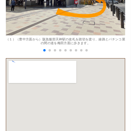
。
（１）（豊中方面から）阪急服部天神駅の改札を踏切を渡り、線路とパチンコ屋
（
の間の道を梅田方面に歩きます。