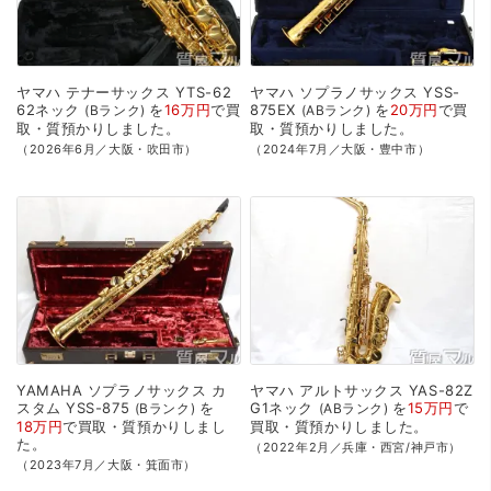
ヤマハ
テナーサックス
YTS-62
ヤマハ
ソプラノサックス
YSS-
62ネック
を
16万円
で
買
875EX
を
20万円
で
買
Bランク
ABランク
取・質預かり
しました。
取・質預かり
しました。
（2026年6月／大阪・吹田市）
（2024年7月／大阪・豊中市）
YAMAHA
ソプラノサックス
カ
ヤマハ
アルトサックス
YAS-82Z
スタム
YSS-875
を
G1ネック
を
15万円
で
Bランク
ABランク
18万円
で
買取・質預かり
しまし
買取・質預かり
しました。
た。
（2022年2月／兵庫・西宮/神戸市）
（2023年7月／大阪・箕面市）