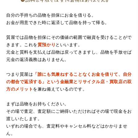
自分の手持ちの品物を担保にお金を借りる。
お金が用意できた時に返済して品物を持って帰る。
（大阪府堺市）電話対応の時からとても感じが良くて来店
質屋では品物を担保にその価値の範囲で融資を受けることがで
してもとても優しく、来て良かったです。これからこちら
でお世話になろうと思いました。ありがとうございまし
きます。これを
質預かり
といいます。
た。
元金と質料を支払えば品物は戻ってきますし、品物を手放せば
元金の返済義務はありません。
つまり質屋は
「誰にも気兼ねすることなくお金を借りて、自分
の都合で返済する」という金融業とリサイクル店・買取店の双
方のメリット
を兼ね備えているのです。
まずは品物をお持ちください。
その場で査定、査定額にご納得いただければその場で現金をお
（京都府亀岡市）他店舗にも行きましたが、対応の方があ
渡しいたします。
まりお売りしたくないと思ったので、やめました。こちら
は電話対応からも誠実な印象でしたので、こちらでお売り
いずれの場合でも、査定料やキャンセル料などはかかりませ
しようと思っておりました。この度はありがとうございま
ん。
す。