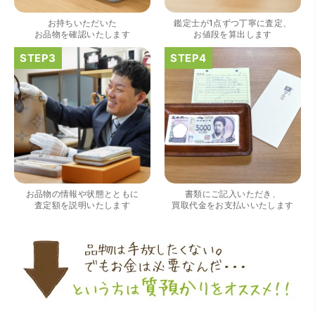
お持ちいただいた
鑑定士が1点ずつ丁寧に査定、
お品物を確認いたします
お値段を算出します
（大阪府大阪市）すごく丁寧に対応して頂きました。 ホー
ムページの皆様の評価がとても良かったので、質屋自体初
めての利用でしたが、対応して頂きました担当の方もすご
く良かったです。 これから質屋をご利用される方は是非オ
お品物の情報や状態とともに
書類にご記入いただき、
ススメです。
査定額を説明いたします
買取代金をお支払いいたします