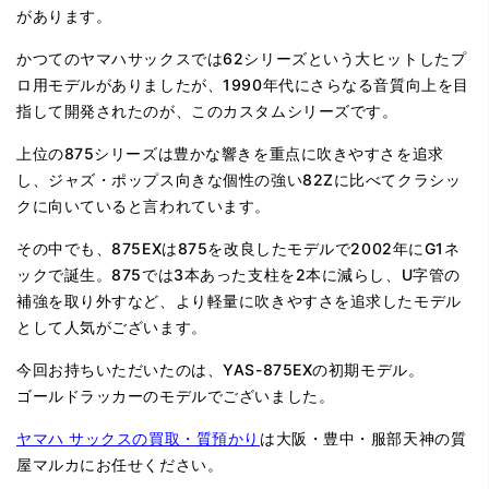
があります。
かつてのヤマハサックスでは62シリーズという大ヒットしたプ
ロ用モデルがありましたが、1990年代にさらなる音質向上を目
指して開発されたのが、このカスタムシリーズです。
上位の875シリーズは豊かな響きを重点に吹きやすさを追求
し、ジャズ・ポップス向きな個性の強い82Zに比べてクラシッ
クに向いていると言われています。
その中でも、875EXは875を改良したモデルで2002年にG1ネ
ックで誕生。875では3本あった支柱を2本に減らし、U字管の
補強を取り外すなど、より軽量に吹きやすさを追求したモデル
として人気がございます。
今回お持ちいただいたのは、YAS-875EXの初期モデル。
ゴールドラッカーのモデルでございました。
ヤマハ サックスの買取・質預かり
は大阪・豊中・服部天神の質
屋マルカにお任せください。