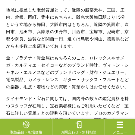
地域に根差した老舗質屋として、近隣の服部天神、三国、庄
内、曽根、岡町、豊中はもちろん、阪急大阪梅田駅より15分
という立地から梅田、大阪市内はもちろん、近隣の箕面市、吹
田市、池田市、兵庫県の伊丹市、川西市、宝塚市、尼崎市、京
都や奈良、滋賀など関西一円、遠くは鳥取や岡山、徳島県など
からも多数ご来店頂いております。
金・プラチナ・貴金属はもちろんのこと、ロレックスやオメ
ガ・カルティエ・セイコーなどのブランド時計、ヴィトン・シ
ャネル・エルメスなどのブランドバッグ・財布・ジュエリー、
電気製品、カメラ・レンズ、ギター・サックス・フルートなど
の楽器、毛皮・着物などの買取・質預かりはお任せください。
ダイヤモンド・宝石に関しては、国内外の数々の鑑定資格を持
つスタッフが在籍し、宝石業者様にもご利用いただくなど「宝
石に詳しい質屋」との評判を頂いています。プロのカメラマン
や、ミュージシャン・楽器店の方、さらには買取店の方にもご
利用いただくなど、一般のお客さまをはじめ業者様にも多くご
取扱品目
・相場価格
お問合わせ
・無料相談
メニュー
利用いただいています。