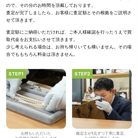
ので、その分のお時間を頂戴しております。
査定が完了しましたら、お客様に査定額とその根拠をご説明さ
せて頂きます。
（大阪府大阪市）とてもプロな鑑定士さんがいて的確にア
ドバイスや買取りを暖かい人柄で行ってくれます。 親切に
査定額にご納得いただければ、ご本人様確認を行ったうえで買
なって頂いてありがとうございます! お店の雰囲気もやらし
さがなく、とても入ってゆっくりできる落ちついた敷居の
取代金をお支払いさせて頂きます。
高いお店です。また鑑定士さんに会いたいです。
少し考えられる場合は、お持ち帰りいても構いません。その場
合でももちろん料金は頂きません。
（大阪府大阪市）きれいにして頂いたうえで質入れ金額を
出していただいたのが初めてで感動しました。
お持ちいただいた
鑑定士が1点ずつ丁寧に査定、