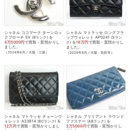
シャネル
ココマーク
ターンロッ
シャネル
マトラッセ
ロングフラ
クブローチ
SV
を
ップウォレット
AP0241
Bランク
Sラン
4万5000円
で
買取・質預かり
し
を
16万円
で
買取・質預かり
し
ク
ました。
ました。
（2024年6月／大阪・江坂）
（2024年6月／大阪・吹田市）
シャネル
マトラッセ
チェーンウ
シャネル
ブリリアント
ラウンド
ォレット
A33814
を
ファスナー
を
BCランク
ABランク
12万円
で
買取・質預かり
しまし
2万5000円
で
買取・質預かり
し