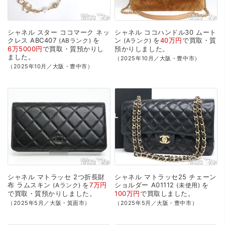
シャネル
スター
ココマーク
ネッ
シャネル
ココハンドル30
ムート
クレス
ABC407
を
ン
を
40万円
で
買取・質
ABランク
Aランク
6万5000円
で
買取・質預かり
し
預かり
しました。
ました。
（2025年10月／大阪・豊中市）
（2025年10月／大阪・豊中市）
シャネル
マトラッセ
2つ折長財
シャネル
マトラッセ25
チェーン
布
ラムスキン
を
7万円
ショルダー
A01112
を
Aランク
未使用
で
買取・質預かり
しました。
100万円
で
買取
しました。
（2025年5月／大阪・箕面市）
（2025年5月／大阪・豊中市）