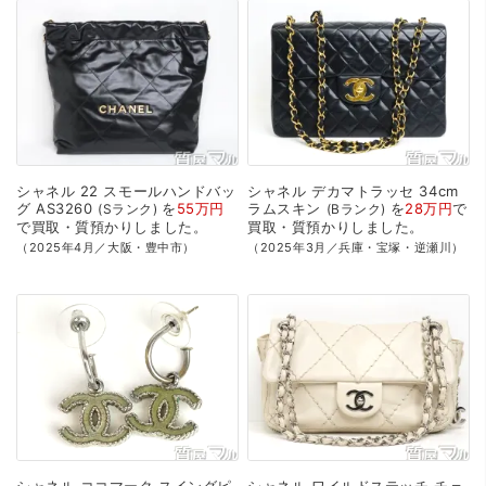
シャネル
22
スモールハンドバッ
シャネル
デカマトラッセ
34cm
グ
AS3260
を
55万円
ラムスキン
を
28万円
で
Sランク
Bランク
で
買取・質預かり
しました。
買取・質預かり
しました。
（2025年4月／大阪・豊中市）
（2025年3月／兵庫・宝塚・逆瀬川）
シャネル
ココマーク
スイングピ
シャネル
ワイルドステッチ
チェ