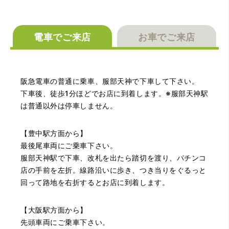
電車でご来店
お車でご来店
（兵庫県神戸市）別のお店でメール査定した際の1.5倍の金
額を提示いただけたので即決しました。楽器も安心してお
任せできそうです!
阪急電車の普通に乗車、服部天神で下車して下さい。
下車後、徒歩1分ほどでお店に到着します。※服部天神駅
は普通以外は停車しません。
【豊中駅方面から】
最後尾車両にご乗車下さい。
服部天神駅で下車、改札を出たら踏切を渡り、パチンコ
店の手前を左折。線路沿いに歩き、つき当りをぐるっと
（大阪府大阪市）丁寧に査定していただいたうえ、商品保
回って路地を右折するとお店に到着します。
管に関する知識も教えて頂けました。戻ってきた際には教
えていただいた通りに保管してみようと思います。
【大阪駅方面から】
先頭車両にご乗車下さい。