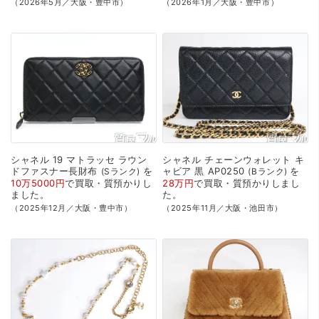
（2026年5月／大阪・豊中市）
（2026年1月／大阪・豊中市）
シャネル
19
マトラッセ
ラウン
シャネル
チェーンウォレット
キ
ドファスナー長財布
を
ャビア
黒
AP0250
を
Sランク
Bランク
10万5000円
で
買取・質預かり
し
28万円
で
買取・質預かり
しまし
ました。
た。
（2025年12月／大阪・豊中市）
（2025年11月／大阪・池田市）