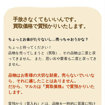
何かあった時にはこちらでお願いしたいと思いました。
手放さなくてもいいんです。
買取価格で質預かりいたします。
ちょっとお金がたりないし…売っちゃおうかな？
（大阪府池田市）とても親切で丁寧な対応に感激いたしま
ちょっと待ってください！
した。質屋さんはわりと利用して(主に中古品の購入)慣れて
品物を売ってしまうと（買取）、その品物は二度と戻
いましたが、今までの質屋さんとは全く違う、とても良い
印象でした。何度でも伺いたくなりました。この度は、本
ってきません。
また、思い出や愛着も二度と戻ってき
当にありがとうございました。
ません。
品物はお客様の大切な財産。
売らないでいいな
ら、それに越したことはありません。
だから、マルカは『買取価格』で質預かりいた
します。
質預かり（質入れ）とは、品物を一時的に質屋に預け