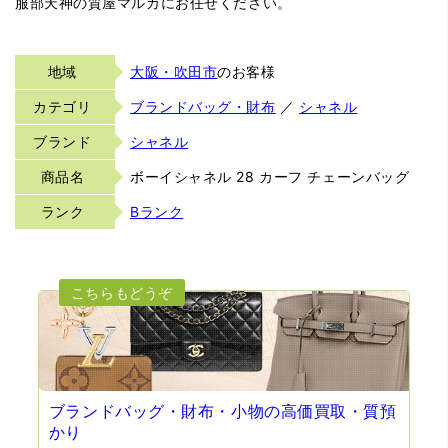
服部天神の質屋マルカにお任せください。
地域
大阪・吹田市
のお客様
カテゴリ
ブランドバッグ・財布
／
シャネル
ブランド
シャネル
商品名
ボーイシャネル 28 カーフ チェーンバッグ
ランク
Bランク
ブランドバッグ・財布・小物の高価買取・質預
かり