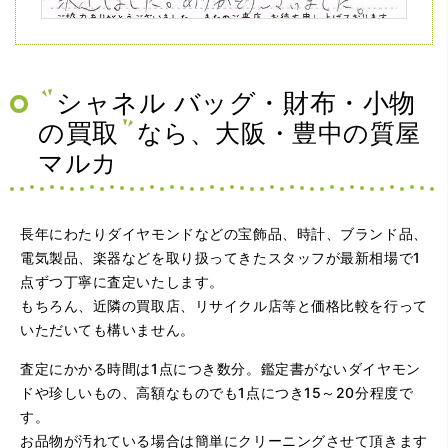
（兵庫県神戸市）ネットの口コミを見て神戸から来店。天
王寺、梅田の有名買取店を4店巡りましたがマルカさんが一
番高く査定して下さり、ダイヤを買い取っていただくなら
マルカさんだと決定しました。ありがとうございました。
シャネル バッグ・財布・小物
の買取
なら、大阪・豊中の質屋
マルカ
長年にわたりダイヤモンドなどの宝飾品、時計、ブランド品、
電気製品、楽器などを取り扱ってきたスタッフが最新相場で1
点ずつ丁寧に査定いたします。
（大阪府大阪市）問い合わせから非常に分かり易く、安心
もちろん、近隣の買取店、リサイクル店等と価格比較を行って
して利用できた。また、思ったよりも高額だったので助か
いただいても構いません。
りました。
査定にかかる時間は1点につき数分。鑑定書がないダイヤモン
ドや珍しいもの、高額なものでも1点につき15～20分程度で
す。
お品物が汚れている場合は簡単にクリーニングさせて頂きます