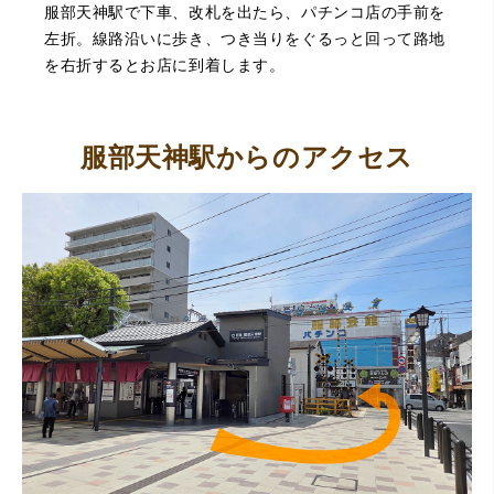
服部天神駅で下車、改札を出たら、パチンコ店の手前を
左折。線路沿いに歩き、つき当りをぐるっと回って路地
を右折するとお店に到着します。
服部天神駅からのアクセス
（大阪府池田市）丁寧に説明して頂き思っていたよりの金
額でした。一旦持ち帰りましたが、良い金額だったので買
取して頂きました。又、機会あれば是非利用したいです。