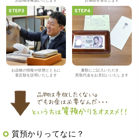
お品物を確認いたします
お値段を算出します
（大阪府大阪市）すごく丁寧に対応して頂きました。 ホー
ムページの皆様の評価がとても良かったので、質屋自体初
めての利用でしたが、対応して頂きました担当の方もすご
く良かったです。 これから質屋をご利用される方は是非オ
ススメです。
お品物の情報や状態とともに
書類にご記入いただき、
査定額を説明いたします
買取代金をお支払いいたします
（大阪府豊中市）買取査定の流れがとても丁寧でお話がし
質預かりってなに？
やすくとても良い時間になりました!!満足出来る買取です。