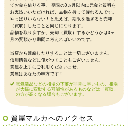
（豊中市西泉丘）初めて利用しましたが、とても親切丁寧
てお金を借りる事。
期限の3ヵ月以内に元金と質料を
に査定をして頂き思いもよらない価格をいただきました。
正直他店の倍以上で驚きました。また機会があれば利用し
お支払いいただければ、品物を持って帰れるんです。
ます。
やっぱりいらない！と思えば、期限を過ぎると売却
（買取）したことと同じになります。
品物を取り戻すか、売却（買取）するかどうかは3ヶ
月の質預かり期間に考えればいいのです。
当店から連絡したりすることは一切ございません。
信用情報などに傷がつくこともございません。
質屋を上手にご利用くださいませ。
質屋はあなたの味方です！
（大阪府東大阪市）ネットを見て安心できるお店であると
感じて飛び込みで訪問。飛びこみにも関わらず、とても親
電気製品などの相場の下落が非常に早いもの、相場
切、丁ねいな対応をして頂き、思っていた以上の信用でき
が大幅に変動する可能性があるものなどは「買取」
るお店でした。満足いく金額で買い取って頂きました。あ
の方が高くなる場合もございます。
りがとうございます。
質屋マルカへのアクセス