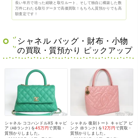
長い年月で培った経験と取引ルート、そして独自に構築した数
万件にわたる取引データで高価買取！もちろん質預かりでも高
額査定です！
シャネル バッグ・財布・小物
の買取・質預かり ピックアップ
シャネル
ココハンドルXS
キャビ
シャネル
復刻トート
キャビア
ピ
ア
を
45万円
で
買取・
ンク
を
12万円
で
買取・
ABランク
Bランク
質預かり
しました。
質預かり
しました。