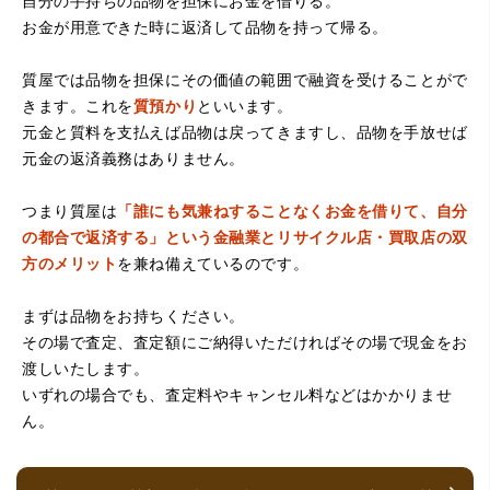
自分の手持ちの品物を担保にお金を借りる。
お金が用意できた時に返済して品物を持って帰る。
（大阪府堺市）電話対応の時からとても感じが良くて来店
してもとても優しく、来て良かったです。これからこちら
でお世話になろうと思いました。ありがとうございまし
質屋では品物を担保にその価値の範囲で融資を受けることがで
た。
きます。これを
質預かり
といいます。
元金と質料を支払えば品物は戻ってきますし、品物を手放せば
元金の返済義務はありません。
つまり質屋は
「誰にも気兼ねすることなくお金を借りて、自分
の都合で返済する」という金融業とリサイクル店・買取店の双
方のメリット
を兼ね備えているのです。
まずは品物をお持ちください。
（京都府亀岡市）他店舗にも行きましたが、対応の方があ
まりお売りしたくないと思ったので、やめました。こちら
その場で査定、査定額にご納得いただければその場で現金をお
は電話対応からも誠実な印象でしたので、こちらでお売り
渡しいたします。
しようと思っておりました。この度はありがとうございま
す。
いずれの場合でも、査定料やキャンセル料などはかかりませ
ん。