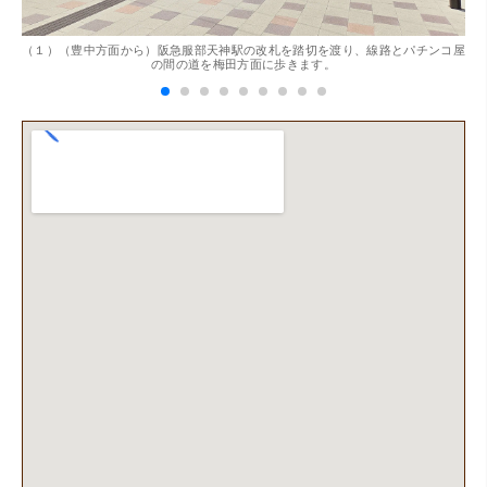
。
（１）（豊中方面から）阪急服部天神駅の改札を踏切を渡り、線路とパチンコ屋
（
の間の道を梅田方面に歩きます。