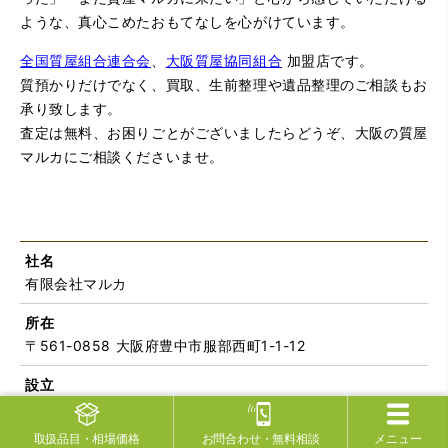
ような、真心こめたおもてなしを心がけています。
全国質屋組合連合会
、
大阪質屋協同組合
加盟店です。
質預かりだけでなく、買取、生前整理や遺品整理のご相談もお
承り致します。
査定は無料、お困りごとがございましたらどうぞ、大阪の質屋
マルカにご相談くださいませ。
社名
有限会社マルカ
所在
〒561-0858 大阪府豊中市服部西町1-1-12
設立
昭和18年 営業開始
昭和53年6月30日 会社設立
取扱品目
・相場価格
お問合わせ
・無料相談
メニュー