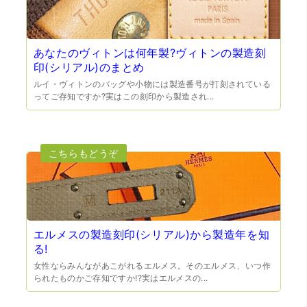
あなたのヴィトンは何年製?ヴィトンの製造刻
印(シリアル)のまとめ
ルイ・ヴィトンのバッグや小物には製造番号が打刻されている
ってご存知ですか?実はこの刻印から製造され...
（大阪市東淀川区）出来るだけ安く買取られるのかな…?と
いう不安が最初は有りましたが、面倒な営業トークも一切
なく安心して任せられました。 ありがとうございます。
エルメスの製造刻印(シリアル)から製造年を知
る!
女性ならみんながあこがれるエルメス。そのエルメス、いつ作
（兵庫県宝塚市）預かって頂くときに持っていた方の宝石
られたものかご存知ですか!?実はエルメスの...
も見て頂く事が出き、購入した商品の価値をいろいろ教え
てもらえた事がとてもよかったです。親切な対応で、また