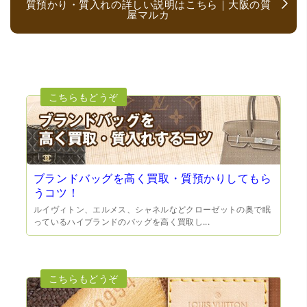
質預かり・質入れの詳しい説明はこちら｜大阪の質
屋マルカ
（大阪府大阪市）とても宝石に詳しく、また中古市場の仕
組みもお教えいただけ嬉しかったです。鑑別も素早く驚き
ました。宜しくお願いいたします。(楽器等、様々なジャン
ルに詳しいの流石の一言に尽きます)
ブランドバッグを高く買取・質預かりしてもら
うコツ！
ルイヴィトン、エルメス、シャネルなどクローゼットの奥で眠
っているハイブランドのバッグを高く買取し...
（大阪府門真市）他店ではメール見積もりの時点で数千
円〜1万程度の見積もりでしたが、こちらのメールでの見積
もりは倍以上ちがうので利用させて頂きました。 対応も丁
寧で良かったです。