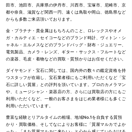
田市、池田市、兵庫県の伊丹市、川西市、宝塚市、尼崎市、京
都や奈良、滋賀など関西一円、遠くは鳥取や岡山、徳島県など
からも多数ご来店頂いております。
金・プラチナ・貴金属はもちろんのこと、ロレックスやオメ
ガ・カルティエ・セイコーなどのブランド時計、ヴィトン・シ
ャネル・エルメスなどのブランドバッグ・財布・ジュエリー、
電気製品、カメラ・レンズ、ギター・サックス・フルートなど
の楽器、毛皮・着物などの買取・質預かりはお任せください。
ダイヤモンド・宝石に関しては、国内外の数々の鑑定資格を持
つスタッフが在籍し、宝石業者様にもご利用いただくなど「宝
石に詳しい質屋」との評判を頂いています。プロのカメラマン
や、ミュージシャン・楽器店の方、さらには買取店の方にもご
利用いただくなど、一般のお客さまをはじめ業者様にも多くご
利用いただいています。
豊富な経験とリアルタイムの相場、地域No.1を自負する質預
かり・買取価格、そしてなによりお客様に「質屋マルカでよか
った」「また質屋マルカに来たい」と心から感じていただける