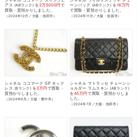
アス
を
2万5000円
で
ーンバッグ
を
16万円
ABランク
ABランク
買取・質預かり
しました。
で
買取・質預かり
しました。
（2024年12月／大阪・池田市）
（2024年11月／大阪・箕面市）
シャネル
ココマーク
GP
ネック
シャネル
マトラッセ
チェーンシ
レス
を
3万円
で
買取・
ョルダー
ラムスキン
Bランク
ABランク
質預かり
しました。
を
45万円
で
買取・質預かり
しま
した。
（2024年9月／大阪・豊中市）
（2024年7月／大阪・池田市）