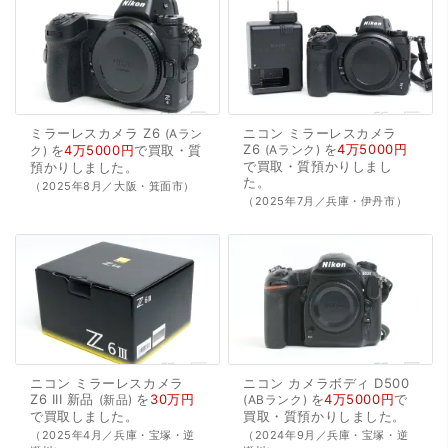
ミラーレスカメラ
Z6
ニコン
ミラーレスカメラ
Aラン
Z6
を
4万5000円
を
4万5000円
で
買取・質
Aランク
ク
で
買取・質預かり
しまし
預かり
しました。
た。
（2025年8月／大阪・箕面市）
（2025年7月／兵庫・伊丹市）
ニコン
ミラーレスカメラ
ニコン
カメラボディ
D500
Z6
III
新品
を
30万円
を
4万5000円
で
新品
ABランク
で
買取
しました。
買取・質預かり
しました。
（2025年4月／兵庫・宝塚・逆
（2024年9月／兵庫・宝塚・逆