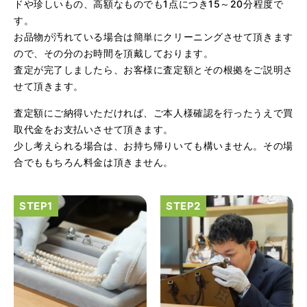
ドや珍しいもの、高額なものでも1点につき15～20分程度で
す。
お品物が汚れている場合は簡単にクリーニングさせて頂きます
ので、その分のお時間を頂戴しております。
査定が完了しましたら、お客様に査定額とその根拠をご説明さ
せて頂きます。
査定額にご納得いただければ、ご本人様確認を行ったうえで買
（大阪府大阪市）とてもプロな鑑定士さんがいて的確にア
ドバイスや買取りを暖かい人柄で行ってくれます。 親切に
取代金をお支払いさせて頂きます。
なって頂いてありがとうございます! お店の雰囲気もやらし
少し考えられる場合は、お持ち帰りいても構いません。その場
さがなく、とても入ってゆっくりできる落ちついた敷居の
高いお店です。また鑑定士さんに会いたいです。
合でももちろん料金は頂きません。
（大阪府大阪市）きれいにして頂いたうえで質入れ金額を