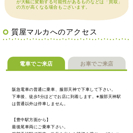
が大幅に変動する可能性があるものなどは「買取」
の方が高くなる場合もございます。
（兵庫県宝塚市）預かって頂くときに持っていた方の宝石
も見て頂く事が出き、購入した商品の価値をいろいろ教え
てもらえた事がとてもよかったです。親切な対応で、また
何かあった時にはこちらでお願いしたいと思いました。
質屋マルカへのアクセス
電車でご来店
お車でご来店
（大阪府池田市）とても親切で丁寧な対応に感激いたしま
阪急電車の普通に乗車、服部天神で下車して下さい。
した。質屋さんはわりと利用して(主に中古品の購入)慣れて
いましたが、今までの質屋さんとは全く違う、とても良い
下車後、徒歩1分ほどでお店に到着します。※服部天神駅
印象でした。何度でも伺いたくなりました。この度は、本
は普通以外は停車しません。
当にありがとうございました。
【豊中駅方面から】
最後尾車両にご乗車下さい。