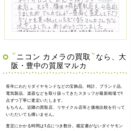
（兵庫県神戸市）ネットの口コミを見て神戸から来店。天
王寺、梅田の有名買取店を4店巡りましたがマルカさんが一
番高く査定して下さり、ダイヤを買い取っていただくなら
マルカさんだと決定しました。ありがとうございました。
ニコン カメラの買取
なら、大
阪・豊中の質屋マルカ
長年にわたりダイヤモンドなどの宝飾品、時計、ブランド品、
電気製品、楽器などを取り扱ってきたスタッフが最新相場で1
点ずつ丁寧に査定いたします。
もちろん、近隣の買取店、リサイクル店等と価格比較を行って
（大阪府大阪市）問い合わせから非常に分かり易く、安心
いただいても構いません。
して利用できた。また、思ったよりも高額だったので助か
りました。
査定にかかる時間は1点につき数分。鑑定書がないダイヤモン