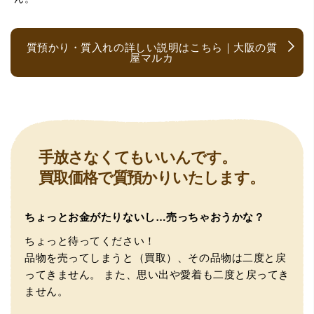
す。
質預かり・質入れの詳しい説明はこちら｜大阪の質
屋マルカ
（大阪府大阪市）とても宝石に詳しく、また中古市場の仕
手放さなくてもいいんです。
組みもお教えいただけ嬉しかったです。鑑別も素早く驚き
買取価格で質預かりいたします。
ました。宜しくお願いいたします。(楽器等、様々なジャン
ルに詳しいの流石の一言に尽きます)
ちょっとお金がたりないし…売っちゃおうかな？
ちょっと待ってください！
品物を売ってしまうと（買取）、その品物は二度と戻
ってきません。
また、思い出や愛着も二度と戻ってき
ません。