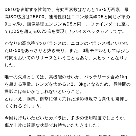
D810を凌駕する性能で、有効画素数はなんと4575万画素、最
高ISO感度は25600、連射性能はニコン最高峰D5と同じ水準の
9コマ/秒、画像処理エンジンもD5と同一、ファインダーに至っ
てはD5を超える0.75倍を実現したハイスペックカメラです。
かなりの高水準でのバランスは、ニコンのバランス機といわれ
たD750をあっさりと抜き去り、また、3桁モデルとしては少し
時間をおいてのリリースということもあり、大ヒットとなりま
した。
唯一の欠点としては、高機能のせいか、バッテリーを含め1kg
を超える重量。レンズを含めると2、3kgとなるため、長時間の
撮影には辛いかもしれないということ。
とはいえ、雨風、衝撃に強く荒れた撮影環境でも真価を発揮し
てくれるでしょう。
今回お持ちいただいたカメラは、多少の使用程度でしょうか。
傷が非常に綺麗な状態でお持ちいただきました。