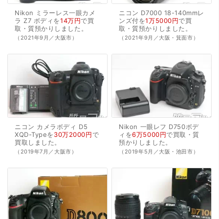
Nikon
ミラーレス一眼カメ
ニコン
D7000
18-140mmレ
ラ
Z7
ボディを
14万円
で
買
ンズ付を
1万5000円
で
買
取・質預かり
しました。
取・質預かり
しました。
（2021年9月／大阪市）
（2021年9月／大阪・箕面市）
ニコン
カメラボディ
D5
Nikon
一眼レフ
D750ボデ
XQD-Typeを
30万2000円
で
ィを
6万5000円
で
買取・質
買取
しました。
預かり
しました。
（2019年7月／大阪市）
（2019年5月／大阪・池田市）