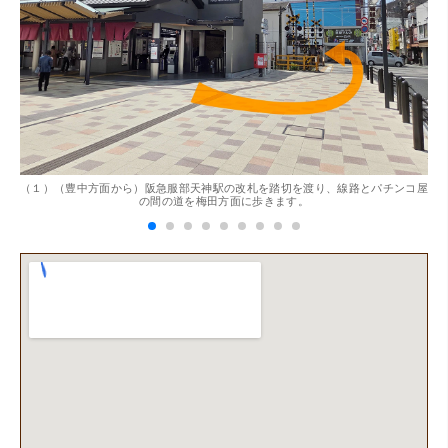
。
（１）（豊中方面から）阪急服部天神駅の改札を踏切を渡り、線路とパチンコ屋
（
（兵庫県神戸市）別のお店でメール査定した際の1.5倍の金
の間の道を梅田方面に歩きます。
額を提示いただけたので即決しました。楽器も安心してお
任せできそうです!
（大阪府大阪市）丁寧に査定していただいたうえ、商品保