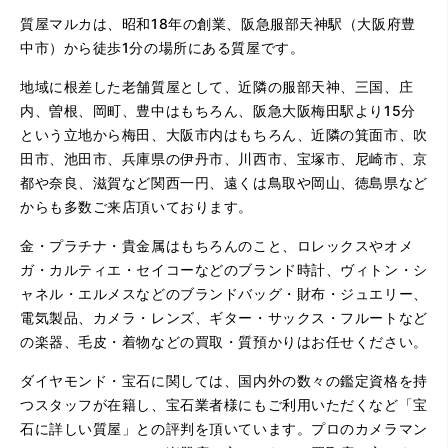
質屋マルカは、昭和18年の創業、阪急服部天神駅（大阪府豊
中市）から徒歩1分の場所にある質屋です。
地域に根差した老舗質屋として、近隣の服部天神、三国、庄
内、曽根、岡町、豊中はもちろん、阪急大阪梅田駅より15分
という立地から梅田、大阪市内はもちろん、近隣の箕面市、吹
田市、池田市、兵庫県の伊丹市、川西市、宝塚市、尼崎市、京
都や奈良、滋賀など関西一円、遠くは鳥取や岡山、徳島県など
からも多数ご来店頂いております。
金・プラチナ・貴金属はもちろんのこと、ロレックスやオメ
ガ・カルティエ・セイコーなどのブランド時計、ヴィトン・シ
ャネル・エルメスなどのブランドバッグ・財布・ジュエリー、
電気製品、カメラ・レンズ、ギター・サックス・フルートなど
の楽器、毛皮・着物などの買取・質預かりはお任せください。
ダイヤモンド・宝石に関しては、国内外の数々の鑑定資格を持
つスタッフが在籍し、宝石業者様にもご利用いただくなど「宝
石に詳しい質屋」との評判を頂いています。プロのカメラマン