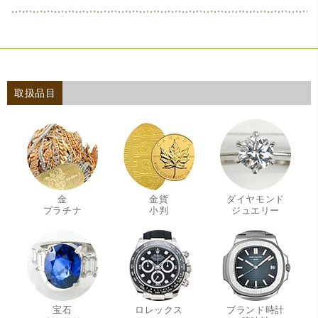
取扱品目
金
金貨
ダイヤモンド
・
・
・
プラチナ
小判
ジュエリー
宝石
ロレックス
ブランド時計