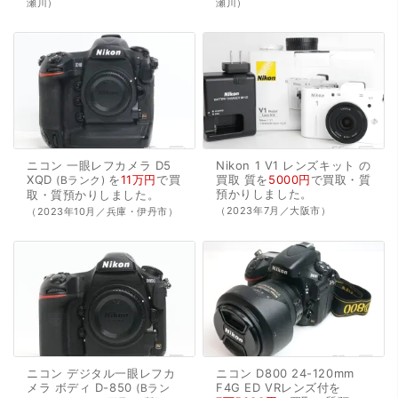
瀬川）
瀬川）
ニコン
一眼レフカメラ
D5
Nikon
1
V1
レンズキット
の
XQD
を
11万円
で
買
買取
質を
5000円
で
買取・質
Bランク
預かり
しました。
取・質預かり
しました。
（2023年7月／大阪市）
（2023年10月／兵庫・伊丹市）
ニコン
デジタル一眼レフカ
ニコン
D800
24-120mm
メラ
ボディ
D-850
F4G
ED
VRレンズ付を
Bラン