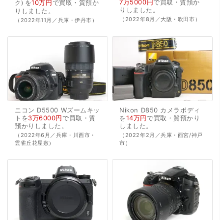
7万5000円
で
買取・質預か
を
10万円
で
買取・質預か
ク
り
しました。
り
しました。
（2022年8月／大阪・吹田市）
（2022年11月／兵庫・伊丹市）
ニコン
D5500
Wズームキッ
Nikon
D850
カメラボディ
トを
3万6000円
で
買取・質
を
14万円
で
買取・質預かり
預かり
しました。
しました。
（2022年6月／兵庫・川西市・
（2022年2月／兵庫・西宮/神戸
雲雀丘花屋敷）
市）