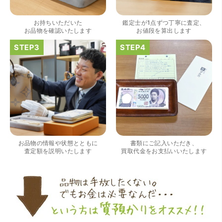
出していただいたのが初めてで感動しました。
お持ちいただいた
鑑定士が1点ずつ丁寧に査定、
お品物を確認いたします
お値段を算出します
（大阪府大阪市）すごく丁寧に対応して頂きました。 ホー
ムページの皆様の評価がとても良かったので、質屋自体初
めての利用でしたが、対応して頂きました担当の方もすご
く良かったです。 これから質屋をご利用される方は是非オ
お品物の情報や状態とともに
書類にご記入いただき、
ススメです。
査定額を説明いたします
買取代金をお支払いいたします