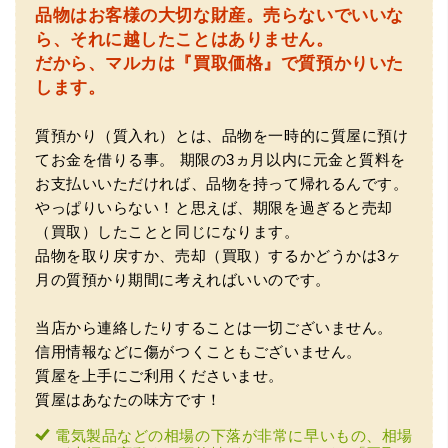
品物はお客様の大切な財産。
売らないでいいな
（大阪府門真市）他店ではメール見積もりの時点で数千
ら、それに越したことはありません。
円〜1万程度の見積もりでしたが、こちらのメールでの見積
だから、マルカは『買取価格』で質預かりいた
もりは倍以上ちがうので利用させて頂きました。 対応も丁
寧で良かったです。
します。
質預かり（質入れ）とは、品物を一時的に質屋に預け
てお金を借りる事。
期限の3ヵ月以内に元金と質料を
お支払いいただければ、品物を持って帰れるんです。
やっぱりいらない！と思えば、期限を過ぎると売却
（買取）したことと同じになります。
品物を取り戻すか、売却（買取）するかどうかは3ヶ
（大阪市東淀川区）出来るだけ安く買取られるのかな…?と
月の質預かり期間に考えればいいのです。
いう不安が最初は有りましたが、面倒な営業トークも一切
なく安心して任せられました。 ありがとうございます。
当店から連絡したりすることは一切ございません。
信用情報などに傷がつくこともございません。
質屋を上手にご利用くださいませ。
質屋はあなたの味方です！
電気製品などの相場の下落が非常に早いもの、相場