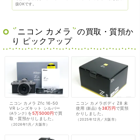
扱OKです。
ニコン カメラ
の買取・質預か
り ピックアップ
ニコン
カメラ
Zfc
16-50
ニコン
カメラボディ
Z8
未
VR
レンズキット
シルバー
使用
を
38万円
で
質預
新品
を
5万5000円
で
買
Aランク
かり
しました。
取・質預かり
しました。
（2025年12月／大阪市）
（2026年1月／大阪市）