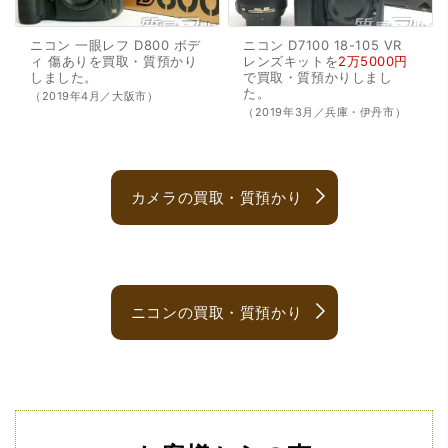
ニコン
一眼レフ
D800
ボデ
ニコン
D7100
18-105
VR
ィ
傷ありを
買取・質預かり
レンズキットを
2万5000円
しました。
で
買取・質預かり
しまし
た。
（2019年4月／大阪市）
（2019年3月／兵庫・伊丹市）
カメラの買取・質預かり
ニコンの買取・質預かり