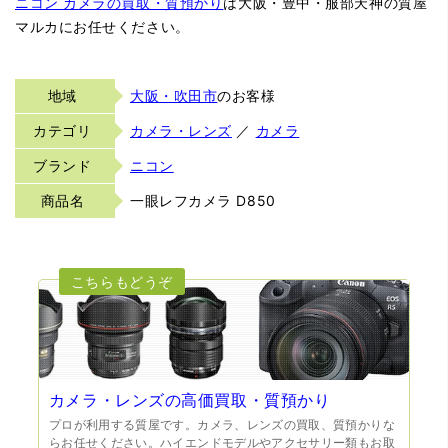
ニコン カメラの買取・質預かり
は大阪・豊中・服部天神の質屋
マルカにお任せください。
地域
大阪・吹田市
のお客様
カテゴリ
カメラ・レンズ
／
カメラ
ブランド
ニコン
商品名
一眼レフカメラ D850
カメラ・レンズの高価買取・質預かり
プロが利用する質屋です。カメラ、レンズの買取、質預かりな
らお任せください。ハイエンドモデルやアクセサリー類もお取