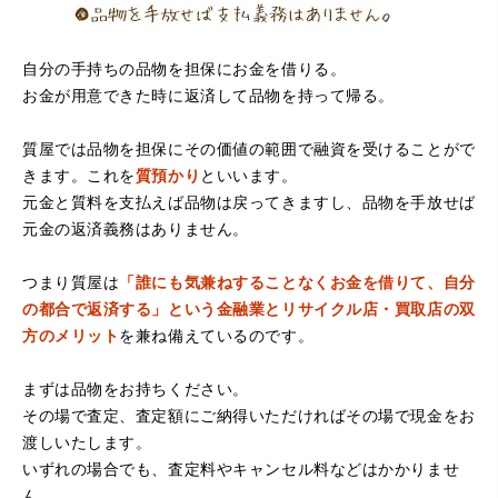
自分の手持ちの品物を担保にお金を借りる。
お金が用意できた時に返済して品物を持って帰る。
（大阪府堺市）電話対応の時からとても感じが良くて来店
質屋では品物を担保にその価値の範囲で融資を受けることがで
してもとても優しく、来て良かったです。これからこちら
でお世話になろうと思いました。ありがとうございまし
きます。これを
質預かり
といいます。
た。
元金と質料を支払えば品物は戻ってきますし、品物を手放せば
元金の返済義務はありません。
つまり質屋は
「誰にも気兼ねすることなくお金を借りて、自分
の都合で返済する」という金融業とリサイクル店・買取店の双
方のメリット
を兼ね備えているのです。
まずは品物をお持ちください。
その場で査定、査定額にご納得いただければその場で現金をお
（京都府亀岡市）他店舗にも行きましたが、対応の方があ
渡しいたします。
まりお売りしたくないと思ったので、やめました。こちら
は電話対応からも誠実な印象でしたので、こちらでお売り
いずれの場合でも、査定料やキャンセル料などはかかりませ
しようと思っておりました。この度はありがとうございま
ん。