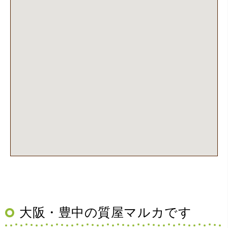
管に関する知識も教えて頂けました。戻ってきた際には教
えていただいた通りに保管してみようと思います。
（大阪府池田市）丁寧に説明して頂き思っていたよりの金
額でした。一旦持ち帰りましたが、良い金額だったので買
取して頂きました。又、機会あれば是非利用したいです。
大阪・豊中の質屋マルカです