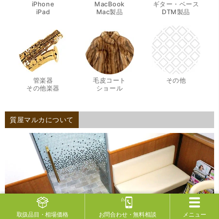
iPhone
MacBook
ギター・ベース
・
・
・
iPad
Mac製品
DTM製品
管楽器
毛皮コート
その他
・
・
その他楽器
ショール
質屋マルカについて
取扱品目
・相場価格
お問合わせ
・無料相談
メニュー