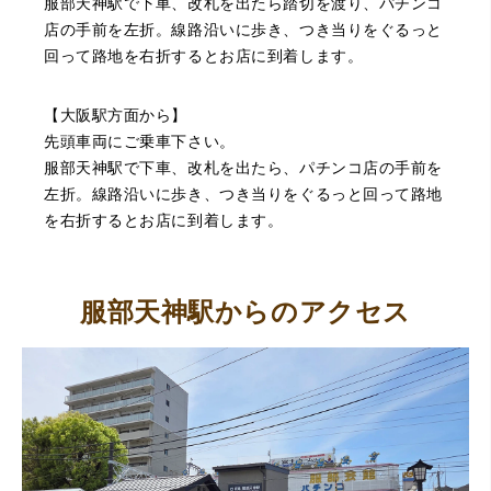
服部天神駅で下車、改札を出たら踏切を渡り、パチンコ
店の手前を左折。線路沿いに歩き、つき当りをぐるっと
回って路地を右折するとお店に到着します。
（豊中市西泉丘）初めて利用しましたが、とても親切丁寧
【大阪駅方面から】
に査定をして頂き思いもよらない価格をいただきました。
正直他店の倍以上で驚きました。また機会があれば利用し
先頭車両にご乗車下さい。
ます。
服部天神駅で下車、改札を出たら、パチンコ店の手前を
左折。線路沿いに歩き、つき当りをぐるっと回って路地
を右折するとお店に到着します。
服部天神駅からのアクセス
（大阪府東大阪市）ネットを見て安心できるお店であると
感じて飛び込みで訪問。飛びこみにも関わらず、とても親
切、丁ねいな対応をして頂き、思っていた以上の信用でき
るお店でした。満足いく金額で買い取って頂きました。あ
りがとうございます。