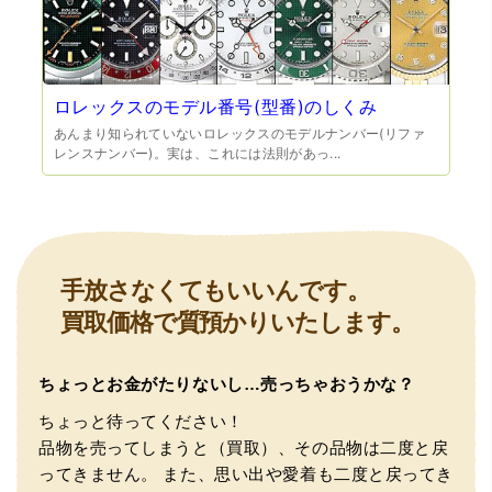
ロレックスのモデル番号(型番)のしくみ
あんまり知られていないロレックスのモデルナンバー(リファ
レンスナンバー)。実は、これには法則があっ...
（豊中市西泉丘）初めて利用しましたが、とても親切丁寧
に査定をして頂き思いもよらない価格をいただきました。
正直他店の倍以上で驚きました。また機会があれば利用し
ます。
手放さなくてもいいんです。
買取価格で質預かりいたします。
ちょっとお金がたりないし…売っちゃおうかな？
ちょっと待ってください！
品物を売ってしまうと（買取）、その品物は二度と戻
ってきません。
また、思い出や愛着も二度と戻ってき