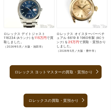
ロレックス
デイトジャスト
ロレックス
オイスターパーペチ
116234
を
115万円
で
買
ュアル
6619
8
1960年製
Aランク
BCラ
取
しました。
を
25万円
で
買取・質預かり
ンク
しました。
（2026年5月／大阪・池田市）
（2026年5月／大阪・豊中市）
ロレックス ヨットマスターの買取・質預かり
ロレックスの買取・質預かり