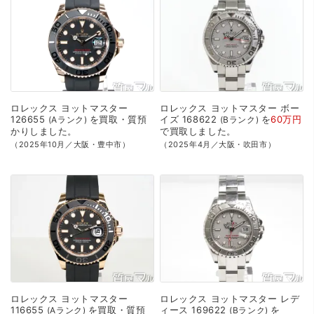
ロレックス
ヨットマスター
ロレックス
ヨットマスター
ボー
126655
を
買取・質預
イズ
168622
を
60万円
Aランク
Bランク
かり
しました。
で
買取
しました。
（2025年10月／大阪・豊中市）
（2025年4月／大阪・吹田市）
ロレックス
ヨットマスター
ロレックス
ヨットマスター
レデ
116655
を
買取・質預
ィース
169622
を
Aランク
Bランク