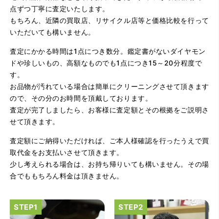
点ずつ丁寧に査定いたします。
（大阪府大阪市）問い合わせから非常に分かり易く、安心
もちろん、近隣の買取店、リサイクル店等と価格比較を行って
して利用できた。また、思ったよりも高額だったので助か
いただいても構いません。
りました。
査定にかかる時間は1点につき数分。鑑定書がないダイヤモン
ドや珍しいもの、高額なものでも1点につき15～20分程度で
す。
お品物が汚れている場合は簡単にクリーニングさせて頂きます
ので、その分のお時間を頂戴しております。
査定が完了しましたら、お客様に査定額とその根拠をご説明さ
せて頂きます。
（大阪府大阪市）とてもプロな鑑定士さんがいて的確にア
ドバイスや買取りを暖かい人柄で行ってくれます。 親切に
査定額にご納得いただければ、ご本人様確認を行ったうえで買
なって頂いてありがとうございます! お店の雰囲気もやらし
さがなく、とても入ってゆっくりできる落ちついた敷居の
取代金をお支払いさせて頂きます。
高いお店です。また鑑定士さんに会いたいです。
少し考えられる場合は、お持ち帰りいても構いません。その場
合でももちろん料金は頂きません。