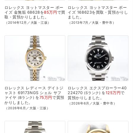
ロレックス
ヨットマスター
ボー
ロレックス
ヨットマスター
ボー
イズ
金無垢
68628を
85万円
で
買
イズ
168623を
買取・質預かり
し
取・質預かり
しました。
ました。
（2014年12月／大阪・江坂）
（2013年7月／大阪・豊中市）
ロレックス
レディース
デイトジ
ロレックス
エクスプローラー40
ャスト
69173NGS
シェル
サフ
224270
を
125万円
で
Sランク
ァイヤ
を
75万円
で
質預
Bランク
質預かり
しました。
かり
しました。
（2026年6月／大阪・豊中市）
（2026年6月／大阪・江坂）