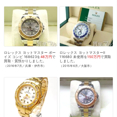
ロレックス
ヨットマスター
ボー
ロレックス
ヨットマスターII
イズ
コンビ
168623を
48万円
で
116680
未使用を
150万円
で
買取
買取・質預かり
しました。
しました。
（2016年7月／兵庫・伊丹市）
（2015年6月／大阪市）