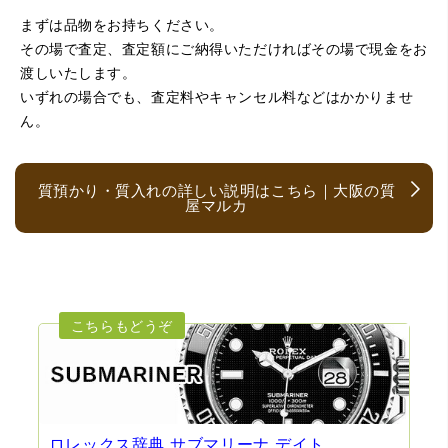
まずは品物をお持ちください。
（京都府亀岡市）他店舗にも行きましたが、対応の方があ
まりお売りしたくないと思ったので、やめました。こちら
その場で査定、査定額にご納得いただければその場で現金をお
は電話対応からも誠実な印象でしたので、こちらでお売り
渡しいたします。
しようと思っておりました。この度はありがとうございま
す。
いずれの場合でも、査定料やキャンセル料などはかかりませ
ん。
質預かり・質入れの詳しい説明はこちら｜大阪の質
屋マルカ
（大阪府大阪市）とても宝石に詳しく、また中古市場の仕
組みもお教えいただけ嬉しかったです。鑑別も素早く驚き
ました。宜しくお願いいたします。(楽器等、様々なジャン
ルに詳しいの流石の一言に尽きます)
ロレックス辞典 サブマリーナ デイト