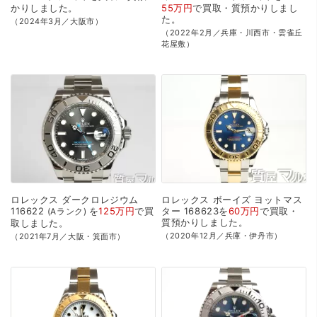
かり
しました。
55万円
で
買取・質預かり
しまし
た。
（2024年3月／大阪市）
（2022年2月／兵庫・川西市・雲雀丘
花屋敷）
ロレックス
ダークロレジウム
ロレックス
ボーイズ
ヨットマス
116622
を
125万円
で
買
ター
168623を
60万円
で
買取・
Aランク
質預かり
しました。
取
しました。
（2020年12月／兵庫・伊丹市）
（2021年7月／大阪・箕面市）