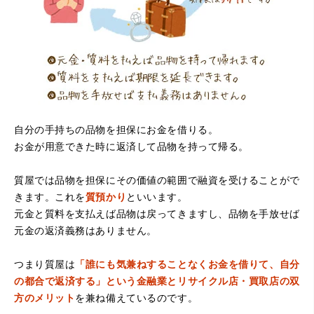
たです。
自分の手持ちの品物を担保にお金を借りる。
お金が用意できた時に返済して品物を持って帰る。
（大阪府堺市）電話対応の時からとても感じが良くて来店
してもとても優しく、来て良かったです。これからこちら
でお世話になろうと思いました。ありがとうございまし
質屋では品物を担保にその価値の範囲で融資を受けることがで
た。
きます。これを
質預かり
といいます。
元金と質料を支払えば品物は戻ってきますし、品物を手放せば
元金の返済義務はありません。
つまり質屋は
「誰にも気兼ねすることなくお金を借りて、自分
の都合で返済する」という金融業とリサイクル店・買取店の双
方のメリット
を兼ね備えているのです。