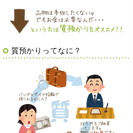
（大阪府豊中市）買取査定の流れがとても丁寧でお話がし
質預かりってなに？
やすくとても良い時間になりました!!満足出来る買取です。
本当に有難う御座います!!
（大阪府寝屋川市）質屋さんは初めてて不安でしたが、他
店買い取りより高く思っていた以上の金額で大満足です。
説明もわかりやすく、優しい話し方の対応でとても良かっ