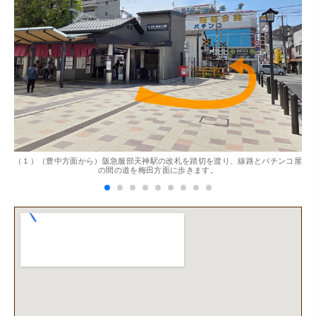
。
（１）（豊中方面から）阪急服部天神駅の改札を踏切を渡り、線路とパチンコ屋
（
の間の道を梅田方面に歩きます。