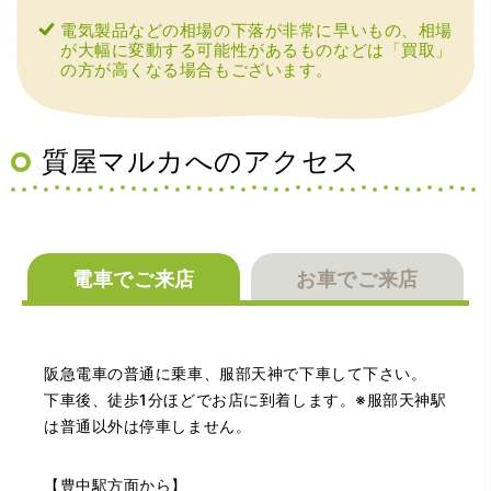
電気製品などの相場の下落が非常に早いもの、相場
が大幅に変動する可能性があるものなどは「買取」
の方が高くなる場合もございます。
（大阪府大阪市）丁寧に査定していただいたうえ、商品保
管に関する知識も教えて頂けました。戻ってきた際には教
えていただいた通りに保管してみようと思います。
質屋マルカへのアクセス
電車でご来店
お車でご来店
（大阪府池田市）丁寧に説明して頂き思っていたよりの金
阪急電車の普通に乗車、服部天神で下車して下さい。
額でした。一旦持ち帰りましたが、良い金額だったので買
取して頂きました。又、機会あれば是非利用したいです。
下車後、徒歩1分ほどでお店に到着します。※服部天神駅
は普通以外は停車しません。
【豊中駅方面から】