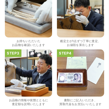
（大阪府大阪市）きれいにして頂いたうえで質入れ金額を
出していただいたのが初めてで感動しました。
お持ちいただいた
鑑定士が1点ずつ丁寧に査定、
お品物を確認いたします
お値段を算出します
（大阪府大阪市）すごく丁寧に対応して頂きました。 ホー
ムページの皆様の評価がとても良かったので、質屋自体初
めての利用でしたが、対応して頂きました担当の方もすご
く良かったです。 これから質屋をご利用される方は是非オ
ススメです。
お品物の情報や状態とともに
書類にご記入いただき、
査定額を説明いたします
買取代金をお支払いいたします