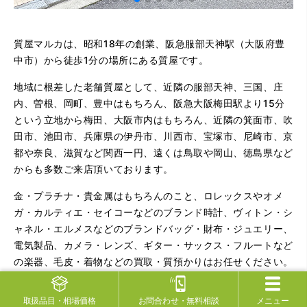
質屋マルカは、昭和18年の創業、阪急服部天神駅（大阪府豊
中市）から徒歩1分の場所にある質屋です。
地域に根差した老舗質屋として、近隣の服部天神、三国、庄
内、曽根、岡町、豊中はもちろん、阪急大阪梅田駅より15分
という立地から梅田、大阪市内はもちろん、近隣の箕面市、吹
田市、池田市、兵庫県の伊丹市、川西市、宝塚市、尼崎市、京
都や奈良、滋賀など関西一円、遠くは鳥取や岡山、徳島県など
からも多数ご来店頂いております。
金・プラチナ・貴金属はもちろんのこと、ロレックスやオメ
ガ・カルティエ・セイコーなどのブランド時計、ヴィトン・シ
ャネル・エルメスなどのブランドバッグ・財布・ジュエリー、
電気製品、カメラ・レンズ、ギター・サックス・フルートなど
の楽器、毛皮・着物などの買取・質預かりはお任せください。
ダイヤモンド・宝石に関しては、国内外の数々の鑑定資格を持
取扱品目
・相場価格
お問合わせ
・無料相談
メニュー
つスタッフが在籍し、宝石業者様にもご利用いただくなど「宝