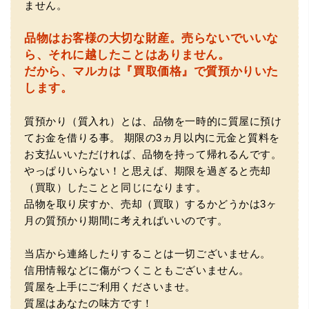
（大阪府東大阪市）ネットを見て安心できるお店であると
ません。
感じて飛び込みで訪問。飛びこみにも関わらず、とても親
切、丁ねいな対応をして頂き、思っていた以上の信用でき
るお店でした。満足いく金額で買い取って頂きました。あ
品物はお客様の大切な財産。
売らないでいいな
りがとうございます。
ら、それに越したことはありません。
だから、マルカは『買取価格』で質預かりいた
します。
質預かり（質入れ）とは、品物を一時的に質屋に預け
てお金を借りる事。
期限の3ヵ月以内に元金と質料を
お支払いいただければ、品物を持って帰れるんです。
やっぱりいらない！と思えば、期限を過ぎると売却
（買取）したことと同じになります。
（兵庫県神戸市）別のお店でメール査定した際の1.5倍の金
品物を取り戻すか、売却（買取）するかどうかは3ヶ
額を提示いただけたので即決しました。楽器も安心してお
任せできそうです!
月の質預かり期間に考えればいいのです。
当店から連絡したりすることは一切ございません。
信用情報などに傷がつくこともございません。
質屋を上手にご利用くださいませ。
質屋はあなたの味方です！