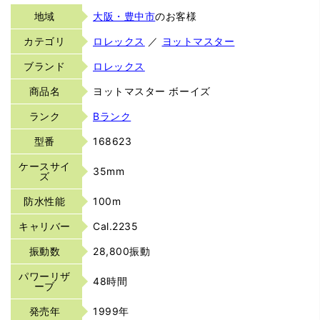
地域
大阪・豊中市
のお客様
カテゴリ
ロレックス
／
ヨットマスター
ブランド
ロレックス
商品名
ヨットマスター ボーイズ
ランク
Bランク
型番
168623
ケースサイ
35mm
ズ
防水性能
100m
キャリバー
Cal.2235
振動数
28,800振動
パワーリザ
48時間
ーブ
発売年
1999年