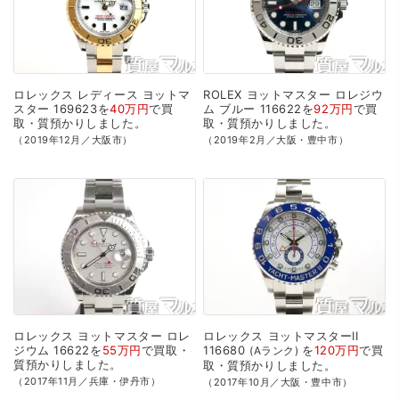
ロレックス
レディース
ヨットマ
ROLEX
ヨットマスター
ロレジウ
スター
169623を
40万円
で
買
ム
ブルー
116622を
92万円
で
買
取・質預かり
しました。
取・質預かり
しました。
（2019年12月／大阪市）
（2019年2月／大阪・豊中市）
ロレックス
ヨットマスター
ロレ
ロレックス
ヨットマスターII
ジウム
16622を
55万円
で
買取・
116680
を
120万円
で
買
Aランク
質預かり
しました。
取・質預かり
しました。
（2017年11月／兵庫・伊丹市）
（2017年10月／大阪・豊中市）