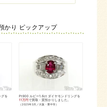
預かり ピックアップ
ングを
Pt900
ルビー1.6ct
ダイヤモンドリングを
。
11万円
で
買取・質預かり
しました。
（2025年3月／大阪・豊中市）