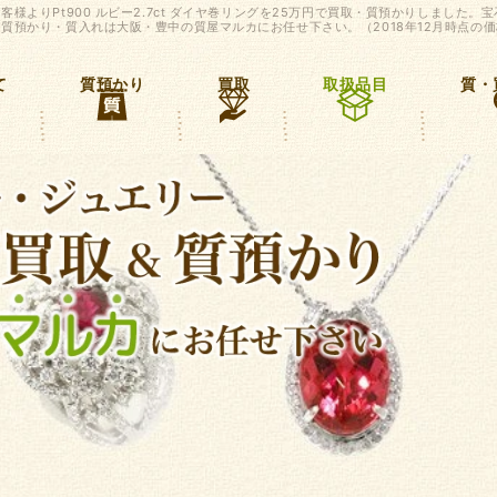
様よりPt900 ルビー2.7ct ダイヤ巻リングを25万円で買取・質預かりしました。
質預かり・質入れは大阪・豊中の質屋マルカにお任せ下さい。（2018年12月時点の
て
質預かり
買取
取扱品目
質・