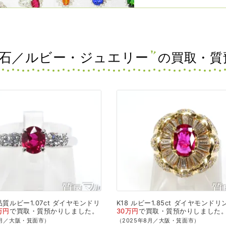
石／ルビー・ジュエリー
の買取・質
質ルビー1.07ct
ダイヤモンドリ
K18
ルビー1.85ct
ダイヤモンドリ
万円
で
買取・質預かり
しました。
30万円
で
買取・質預かり
しました
2月／大阪・箕面市）
（2025年8月／大阪・箕面市）