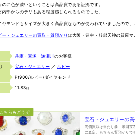
なのに色が濃いということは高品質である証拠です。
石内部からのテリもある程度感じられるものでした。
イヤモンドもサイズが大きく高品質なものが使われていましたので、
ビー・ジュエリーの買取・質預かり
は大阪・豊中・服部天神の質屋マ
兵庫・宝塚・逆瀬川
のお客様
リ
宝石・ジュエリー
／
ルビー
Pt900/ルビー/ダイヤモンド
11.83g
宝石・ジュエリーの高
高価買取は当たり前、米国宝石
に査定。もちろん質預かりで