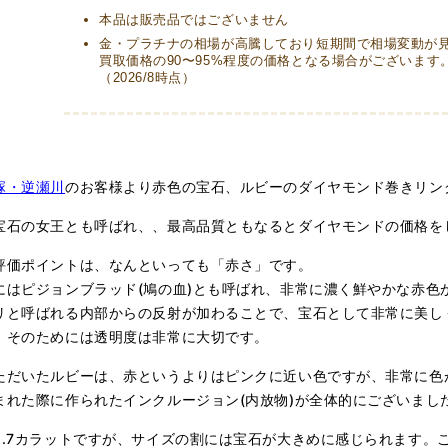
本品は販売品ではございません
金・プラチナの相場が高騰しており短期間で相場変動が
買取価格の90〜95%程度の価格となる場合がございます
（2026/8時点）
塚・逆瀬川
のお客様より赤色の宝石、ルビーのダイヤモンド巻きリン
宝石の女王とも呼ばれ、、最高品質ともなるとダイヤモンドの価格を
評価ポイントは、なんといっても「赤さ」です。
にはピジョンブラッド(鳩の血)とも呼ばれ、非常に濃く鮮やかな赤色
リと呼ばれる内部からの反射が加わることで、宝石として非常に美し
、そのためには透明度は非常に大切です。
ただいたルビーは、赤というよりはピンクに近い色ですが、非常に色
まれた際に作られたインクルージョン(内放物)が全体的にございまし
2.7カラットですが、サイズの割には宝石が大きめに感じられます。