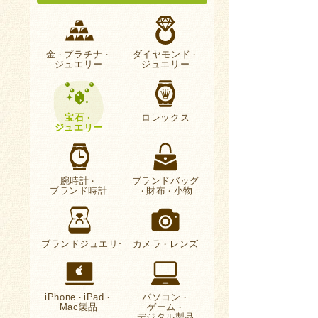
金
プラチナ
ダイヤモンド
・
・
・
ジュエリー
ジュエリー
宝石
ロレックス
・
ジュエリー
腕時計
ブランドバッグ
・
ブランド時計
財布
小物
・
・
ブランドジュエリー
カメラ
レンズ
・
iPhone
iPad
パソコン
・
・
・
Mac製品
ゲーム
・
デジタル製品