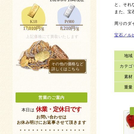
と、それ
また、宝
K18
Pt900
周りのダ
17,010円/g
8,210円/g
宝石／ル
上記価格にて買取いたします
地域
その他の価格など
カテゴ
詳しくはこちら
素材
重量
営業のご案内
休業・定休日です
本日は
お問い合わせは
お休み明けにお返事させて頂きます