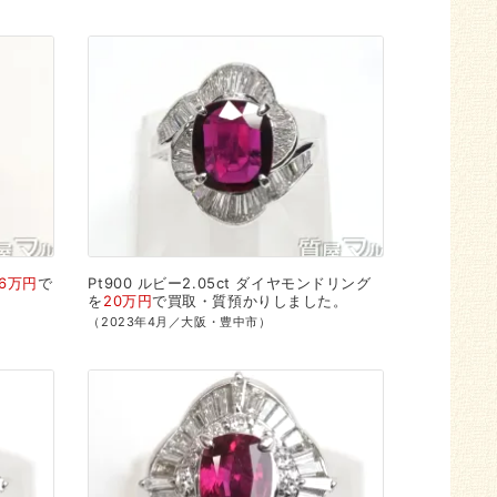
16万円
で
Pt900
ルビー2.05ct
ダイヤモンドリング
を
20万円
で
買取・質預かり
しました。
（2023年4月／大阪・豊中市）