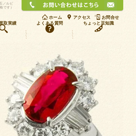
お問
宝石／ルビ
価格です）
ホーム
アクセス
お問合せ
買取実績
よくある質問
ちょっと豆知識