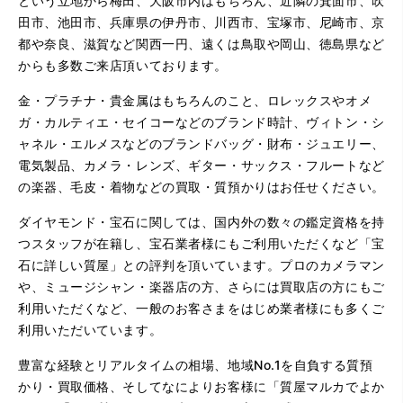
という立地から梅田、大阪市内はもちろん、近隣の箕面市、吹
田市、池田市、兵庫県の伊丹市、川西市、宝塚市、尼崎市、京
都や奈良、滋賀など関西一円、遠くは鳥取や岡山、徳島県など
からも多数ご来店頂いております。
金・プラチナ・貴金属はもちろんのこと、ロレックスやオメ
ガ・カルティエ・セイコーなどのブランド時計、ヴィトン・シ
ャネル・エルメスなどのブランドバッグ・財布・ジュエリー、
電気製品、カメラ・レンズ、ギター・サックス・フルートなど
の楽器、毛皮・着物などの買取・質預かりはお任せください。
ダイヤモンド・宝石に関しては、国内外の数々の鑑定資格を持
つスタッフが在籍し、宝石業者様にもご利用いただくなど「宝
石に詳しい質屋」との評判を頂いています。プロのカメラマン
や、ミュージシャン・楽器店の方、さらには買取店の方にもご
利用いただくなど、一般のお客さまをはじめ業者様にも多くご
利用いただいています。
豊富な経験とリアルタイムの相場、地域No.1を自負する質預
かり・買取価格、そしてなによりお客様に「質屋マルカでよか