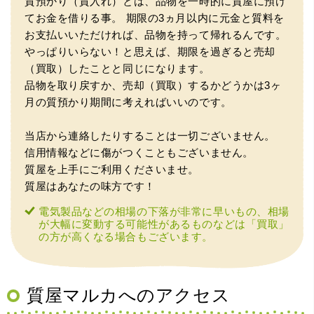
質預かり（質入れ）とは、品物を一時的に質屋に預け
（大阪府東大阪市）ネットを見て安心できるお店であると
てお金を借りる事。
期限の3ヵ月以内に元金と質料を
感じて飛び込みで訪問。飛びこみにも関わらず、とても親
切、丁ねいな対応をして頂き、思っていた以上の信用でき
お支払いいただければ、品物を持って帰れるんです。
るお店でした。満足いく金額で買い取って頂きました。あ
やっぱりいらない！と思えば、期限を過ぎると売却
りがとうございます。
（買取）したことと同じになります。
品物を取り戻すか、売却（買取）するかどうかは3ヶ
月の質預かり期間に考えればいいのです。
当店から連絡したりすることは一切ございません。
信用情報などに傷がつくこともございません。
質屋を上手にご利用くださいませ。
質屋はあなたの味方です！
（兵庫県神戸市）別のお店でメール査定した際の1.5倍の金
電気製品などの相場の下落が非常に早いもの、相場
額を提示いただけたので即決しました。楽器も安心してお
が大幅に変動する可能性があるものなどは「買取」
任せできそうです!
の方が高くなる場合もございます。
質屋マルカへのアクセス