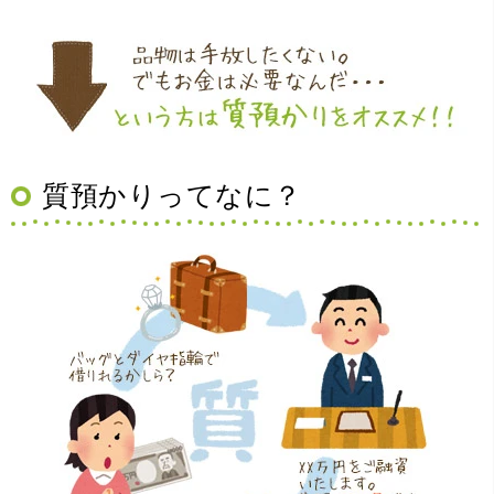
（大阪府豊中市）買取査定の流れがとても丁寧でお話がし
質預かりってなに？
やすくとても良い時間になりました!!満足出来る買取です。
本当に有難う御座います!!
（大阪府寝屋川市）質屋さんは初めてて不安でしたが、他
店買い取りより高く思っていた以上の金額で大満足です。
説明もわかりやすく、優しい話し方の対応でとても良かっ