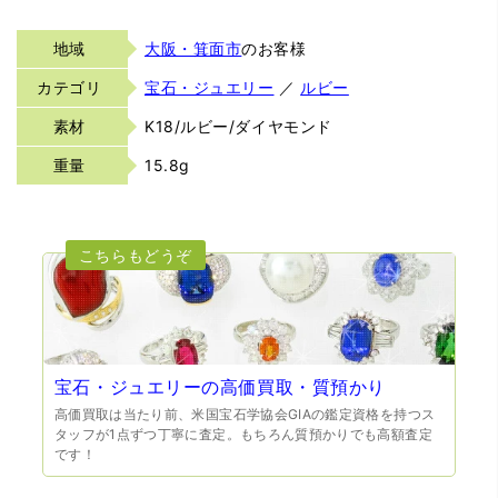
地域
大阪・箕面市
のお客様
カテゴリ
宝石・ジュエリー
／
ルビー
素材
K18/ルビー/ダイヤモンド
重量
15.8g
宝石・ジュエリーの高価買取・質預かり
高価買取は当たり前、米国宝石学協会GIAの鑑定資格を持つス
タッフが1点ずつ丁寧に査定。もちろん質預かりでも高額査定
です！