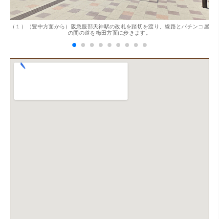
。
（１）（豊中方面から）阪急服部天神駅の改札を踏切を渡り、線路とパチンコ屋
（
の間の道を梅田方面に歩きます。