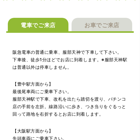
電車でご来店
お車でご来店
（大阪府大阪市）丁寧に査定していただいたうえ、商品保
管に関する知識も教えて頂けました。戻ってきた際には教
えていただいた通りに保管してみようと思います。
阪急電車の普通に乗車、服部天神で下車して下さい。
下車後、徒歩1分ほどでお店に到着します。※服部天神駅
は普通以外は停車しません。
【豊中駅方面から】
最後尾車両にご乗車下さい。
服部天神駅で下車、改札を出たら踏切を渡り、パチンコ
（大阪府池田市）丁寧に説明して頂き思っていたよりの金
店の手前を左折。線路沿いに歩き、つき当りをぐるっと
額でした。一旦持ち帰りましたが、良い金額だったので買
回って路地を右折するとお店に到着します。
取して頂きました。又、機会あれば是非利用したいです。
【大阪駅方面から】
先頭車両にご乗車下さい。