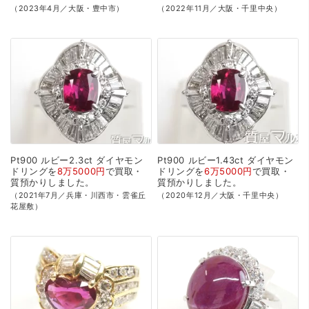
（2023年4月／大阪・豊中市）
（2022年11月／大阪・千里中央）
Pt900
ルビー2.3ct
ダイヤモン
Pt900
ルビー1.43ct
ダイヤモン
ドリングを
8万5000円
で
買取・
ドリングを
6万5000円
で
買取・
質預かり
しました。
質預かり
しました。
（2021年7月／兵庫・川西市・雲雀丘
（2020年12月／大阪・千里中央）
花屋敷）