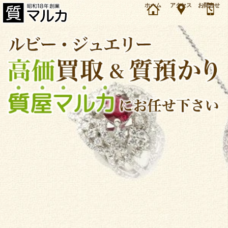
大阪・箕面市のお客様よりK18 ルビー1.85ct ダイヤモンドリングを30万円で買取・質預かりし
ホーム
アクセス
お問合せ
ました。宝石／ルビー・ジュエリーの買取＆質預かり・質入れは大阪・豊中の質屋マルカにお
任せ下さい。（2025年8月時点の価格です）