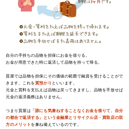
たです。
自分の手持ちの品物を担保にお金を借りる。
お金が用意できた時に返済して品物を持って帰る。
（大阪府堺市）電話対応の時からとても感じが良くて来店
してもとても優しく、来て良かったです。これからこちら
でお世話になろうと思いました。ありがとうございまし
質屋では品物を担保にその価値の範囲で融資を受けることがで
た。
きます。これを
質預かり
といいます。
元金と質料を支払えば品物は戻ってきますし、品物を手放せば
元金の返済義務はありません。
つまり質屋は
「誰にも気兼ねすることなくお金を借りて、自分
の都合で返済する」という金融業とリサイクル店・買取店の双
方のメリット
を兼ね備えているのです。