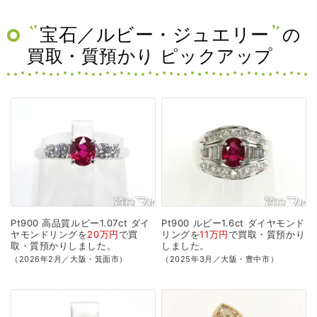
宝石／ルビー・ジュエリー
の
買取・質預かり ピックアップ
Pt900
高品質ルビー1.07ct
ダイ
Pt900
ルビー1.6ct
ダイヤモンド
ヤモンドリングを
20万円
で
買
リングを
11万円
で
買取・質預かり
取・質預かり
しました。
しました。
（2026年2月／大阪・箕面市）
（2025年3月／大阪・豊中市）