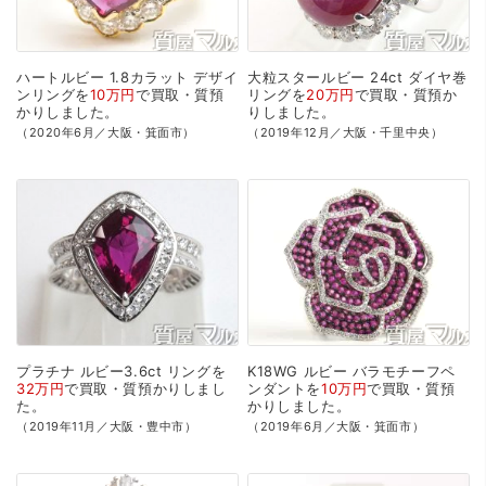
ハートルビー
1.8カラット
デザイ
大粒スタールビー
24ct
ダイヤ巻
ンリングを
10万円
で
買取・質預
リングを
20万円
で
買取・質預か
かり
しました。
り
しました。
（2020年6月／大阪・箕面市）
（2019年12月／大阪・千里中央）
プラチナ
ルビー3.6ct
リングを
K18WG
ルビー
バラモチーフペ
32万円
で
買取・質預かり
しまし
ンダントを
10万円
で
買取・質預
た。
かり
しました。
（2019年11月／大阪・豊中市）
（2019年6月／大阪・箕面市）