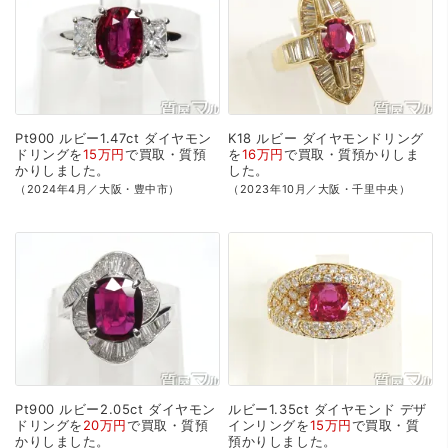
Pt900
ルビー1.47ct
ダイヤモン
K18
ルビー
ダイヤモンドリング
ドリングを
15万円
で
買取・質預
を
16万円
で
買取・質預かり
しま
かり
しました。
した。
（2024年4月／大阪・豊中市）
（2023年10月／大阪・千里中央）
Pt900
ルビー2.05ct
ダイヤモン
ルビー1.35ct
ダイヤモンド
デザ
ドリングを
20万円
で
買取・質預
インリングを
15万円
で
買取・質
かり
しました。
預かり
しました。