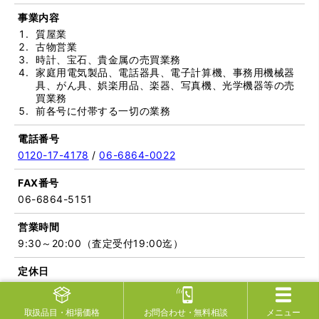
事業内容
質屋業
古物営業
時計、宝石、貴金属の売買業務
家庭用電気製品、電話器具、電子計算機、事務用機械器
具、がん具、娯楽用品、楽器、写真機、光学機器等の売
買業務
前各号に付帯する一切の業務
電話番号
0120-17-4178
/
06-6864-0022
FAX番号
06-6864-5151
営業時間
9:30～20:00（査定受付19:00迄）
定休日
毎月7日、17日、27日、第3日曜日
取扱品目
・相場価格
お問合わせ
・無料相談
メニュー
メール