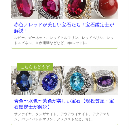
赤色／レッドが美しい宝石たち！宝石鑑定士が
解説！
ルビー、ガーネット、レッドトルマリン、レッドベリル、レッ
（兵庫県宝塚市）預かって頂くときに持っていた方の宝石
ドスピネル、血赤珊瑚などなど、赤(レッド)...
も見て頂く事が出き、購入した商品の価値をいろいろ教え
てもらえた事がとてもよかったです。親切な対応で、また
何かあった時にはこちらでお願いしたいと思いました。
青色〜水色〜紫色が美しい宝石【現役質屋・宝
石鑑定士が解説】
（大阪府池田市）とても親切で丁寧な対応に感激いたしま
サファイヤ、タンザナイト、アウアウイナイト、アクアマリ
した。質屋さんはわりと利用して(主に中古品の購入)慣れて
ン、パライバトルマリン、アメジストなど、青(...
いましたが、今までの質屋さんとは全く違う、とても良い
印象でした。何度でも伺いたくなりました。この度は、本