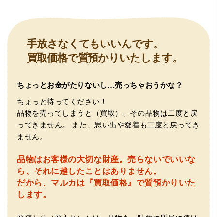
当にありがとうございました。
手放さなくてもいいんです。
買取価格で質預かりいたします。
ちょっとお金がたりないし…売っちゃおうかな？
（豊中市西泉丘）初めて利用しましたが、とても親切丁寧
ちょっと待ってください！
に査定をして頂き思いもよらない価格をいただきました。
正直他店の倍以上で驚きました。また機会があれば利用し
品物を売ってしまうと（買取）、その品物は二度と戻
ます。
ってきません。
また、思い出や愛着も二度と戻ってき
ません。
品物はお客様の大切な財産。
売らないでいいな
ら、それに越したことはありません。
だから、マルカは『買取価格』で質預かりいた
します。