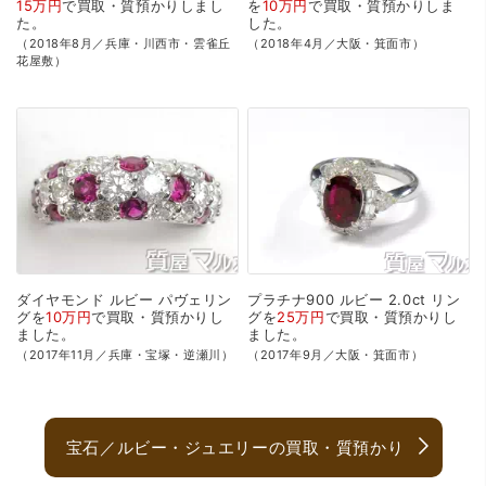
15万円
で
買取・質預かり
しまし
を
10万円
で
買取・質預かり
しま
た。
した。
（2018年8月／兵庫・川西市・雲雀丘
（2018年4月／大阪・箕面市）
花屋敷）
ダイヤモンド
ルビー
パヴェリン
プラチナ900
ルビー
2.0ct
リン
グを
10万円
で
買取・質預かり
し
グを
25万円
で
買取・質預かり
し
ました。
ました。
（2017年11月／兵庫・宝塚・逆瀬川）
（2017年9月／大阪・箕面市）
宝石／ルビー・ジュエリーの買取・質預かり