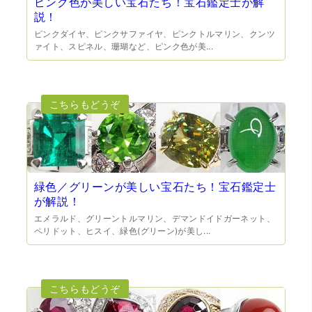
ピンク色が美しい宝石たち！宝石鑑定士が解
説！
ピンクダイヤ、ピンクサファイヤ、ピンクトルマリン、クンツ
ァイト、スピネル、珊瑚など、ピンク色が美...
（大阪府門真市）他店ではメール見積もりの時点で数千
円〜1万程度の見積もりでしたが、こちらのメールでの見積
もりは倍以上ちがうので利用させて頂きました。 対応も丁
寧で良かったです。
緑色／グリーンが美しい宝石たち！宝石鑑定士
が解説！
エメラルド、グリーントルマリン、デマンドイドガーネット、
ペリドット、ヒスイ、緑色(グリーン)が美し...
（大阪市東淀川区）出来るだけ安く買取られるのかな…?と
いう不安が最初は有りましたが、面倒な営業トークも一切
なく安心して任せられました。 ありがとうございます。