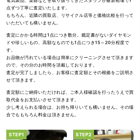
電気製品、楽器などを取り扱ってきたスタッフが最新相場で1
点ずつ丁寧に査定いたします。
（大阪府大阪市）問い合わせから非常に分かり易く、安心
もちろん、近隣の買取店、リサイクル店等と価格比較を行って
して利用できた。また、思ったよりも高額だったので助か
いただいても構いません。
りました。
査定にかかる時間は1点につき数分。鑑定書がないダイヤモン
ドや珍しいもの、高額なものでも1点につき15～20分程度で
す。
お品物が汚れている場合は簡単にクリーニングさせて頂きます
ので、その分のお時間を頂戴しております。
査定が完了しましたら、お客様に査定額とその根拠をご説明さ
せて頂きます。
（大阪府大阪市）とてもプロな鑑定士さんがいて的確にア
ドバイスや買取りを暖かい人柄で行ってくれます。 親切に
査定額にご納得いただければ、ご本人様確認を行ったうえで買
なって頂いてありがとうございます! お店の雰囲気もやらし
さがなく、とても入ってゆっくりできる落ちついた敷居の
取代金をお支払いさせて頂きます。
高いお店です。また鑑定士さんに会いたいです。
少し考えられる場合は、お持ち帰りいても構いません。その場
合でももちろん料金は頂きません。