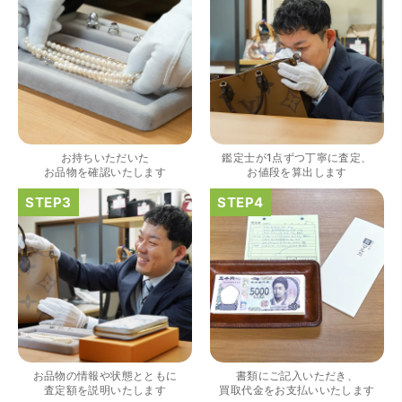
（大阪府大阪市）きれいにして頂いたうえで質入れ金額を
出していただいたのが初めてで感動しました。
お持ちいただいた
鑑定士が1点ずつ丁寧に査定、
お品物を確認いたします
お値段を算出します
（大阪府大阪市）すごく丁寧に対応して頂きました。 ホー
ムページの皆様の評価がとても良かったので、質屋自体初
めての利用でしたが、対応して頂きました担当の方もすご
く良かったです。 これから質屋をご利用される方は是非オ
ススメです。
お品物の情報や状態とともに
書類にご記入いただき、
査定額を説明いたします
買取代金をお支払いいたします