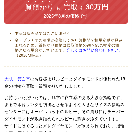
質預かり
買取
30万円
も
も
2025年8月の価格です
本品は販売品ではございません
金・プラチナの相場が高騰しており短期間で相場変動が見込
まれるため、質預かり価格は買取価格の90〜95%程度の価
格となる場合がございます。
詳しくはお問い合わせ下さい。
（2026/8時点）
大阪・箕面市
のお客様よりルビーとダイヤモンドが使われた18
金の指輪を買取・質預かりいたしました。
お持ちいただいたのは、非常に存在感のある大きな指輪です。
まるで印台リングを彷彿とさせるような大きなサイズの指輪の
センターにはオーバルカットのルビー、その周りにはテーパー
ダイヤモンドが敷き詰められルビーに輝きを添えています。
サイドにはぐるっとメレダイヤモンドが添えられており、指輪