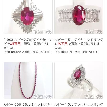
Pt900
ルビー2.7ct
ダイヤ巻リン
ルビー
1.5ct
ダイヤモンドリング
グを
25万円
で
買取・質預かり
し
を
10万円
で
買取・質預かり
しま
ました。
した。
（2018年12月／兵庫・宝塚・逆瀬川）
（2018年11月／兵庫・西宮/神戸市）
ルビー
65個
25ct
ネックレスを
ルビー
1.0ct
ファッションリング