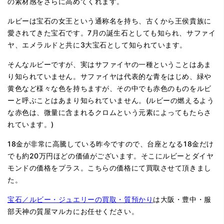
の素材感をさらに高めてくれます。
ルビーは宝石の女王という通称名を持ち、古くから王侯貴族に
愛されてきた宝石です。7月の誕生石としても知られ、サファイ
ヤ、エメラルドと共に3大宝石として知られています。
そんなルビーですが、実はサファイヤの一種ということはあま
り知られていません。サファイヤは代表的な青をはじめ、緑や
黄色など様々な色を持ちますが、その中でも赤色のものをルビ
ーと呼ぶことはあまり知られていません。(ルビーの燃えるよう
な赤色は、微量に含まれるクロムという元素によってもたらさ
れています。)
18金が非常に高騰している昨今ですので、台座となる18金だけ
でも約20万円ほどの価値がございます。そこにルビーとダイヤ
モンドの価格をプラス。こちらの価格にて買取させて頂きまし
た。
宝石／ルビー・ジュエリーの買取・質預かり
は大阪・豊中・服
部天神の質屋マルカにお任せください。