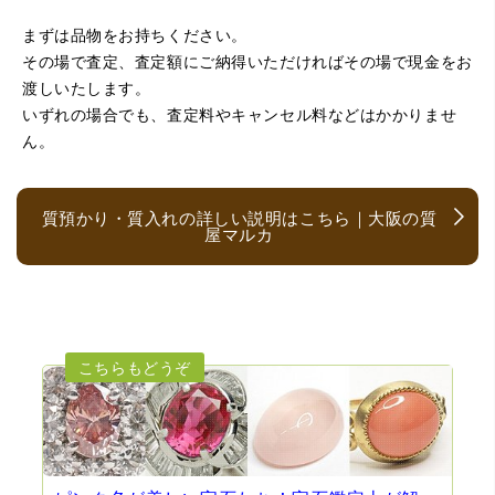
まずは品物をお持ちください。
（京都府亀岡市）他店舗にも行きましたが、対応の方があ
まりお売りしたくないと思ったので、やめました。こちら
その場で査定、査定額にご納得いただければその場で現金をお
は電話対応からも誠実な印象でしたので、こちらでお売り
渡しいたします。
しようと思っておりました。この度はありがとうございま
す。
いずれの場合でも、査定料やキャンセル料などはかかりませ
ん。
質預かり・質入れの詳しい説明はこちら｜大阪の質
屋マルカ
（大阪府大阪市）とても宝石に詳しく、また中古市場の仕
組みもお教えいただけ嬉しかったです。鑑別も素早く驚き
ました。宜しくお願いいたします。(楽器等、様々なジャン
ルに詳しいの流石の一言に尽きます)