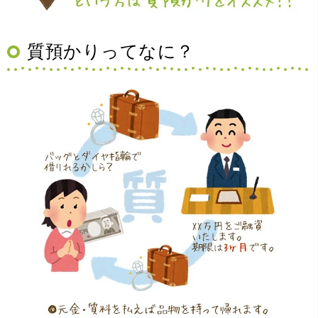
（大阪府豊中市）買取査定の流れがとても丁寧でお話がし
質預かりってなに？
やすくとても良い時間になりました!!満足出来る買取です。
本当に有難う御座います!!
（大阪府寝屋川市）質屋さんは初めてて不安でしたが、他
店買い取りより高く思っていた以上の金額で大満足です。
説明もわかりやすく、優しい話し方の対応でとても良かっ
たです。