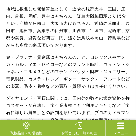
地域に根差した老舗質屋として、近隣の服部天神、三国、庄
内、曽根、岡町、豊中はもちろん、阪急大阪梅田駅より15分
という立地から梅田、大阪市内はもちろん、近隣の箕面市、吹
田市、池田市、兵庫県の伊丹市、川西市、宝塚市、尼崎市、京
都や奈良、滋賀など関西一円、遠くは鳥取や岡山、徳島県など
からも多数ご来店頂いております。
金・プラチナ・貴金属はもちろんのこと、ロレックスやオメ
ガ・カルティエ・セイコーなどのブランド時計、ヴィトン・シ
ャネル・エルメスなどのブランドバッグ・財布・ジュエリー、
電気製品、カメラ・レンズ、ギター・サックス・フルートなど
の楽器、毛皮・着物などの買取・質預かりはお任せください。
ダイヤモンド・宝石に関しては、国内外の数々の鑑定資格を持
つスタッフが在籍し、宝石業者様にもご利用いただくなど「宝
石に詳しい質屋」との評判を頂いています。プロのカメラマン
や、ミュージシャン・楽器店の方、さらには買取店の方にもご
利用いただくなど、一般のお客さまをはじめ業者様にも多くご
取扱品目
・相場価格
お問合わせ
・無料相談
メニュー
利用いただいています。