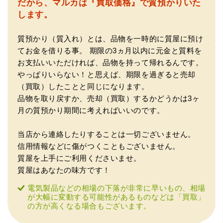
だから、マルカは『買取価格』で質預かりいた
します。
質預かり（質入れ）とは、品物を一時的に質屋に預け
てお金を借りる事。
期限の3ヵ月以内に元金と質料を
お支払いいただければ、品物を持って帰れるんです。
やっぱりいらない！と思えば、期限を過ぎると売却
（買取）したことと同じになります。
（兵庫県神戸市）別のお店でメール査定した際の1.5倍の金
品物を取り戻すか、売却（買取）するかどうかは3ヶ
額を提示いただけたので即決しました。楽器も安心してお
任せできそうです!
月の質預かり期間に考えればいいのです。
当店から連絡したりすることは一切ございません。
信用情報などに傷がつくこともございません。
質屋を上手にご利用くださいませ。
質屋はあなたの味方です！
電気製品などの相場の下落が非常に早いもの、相場
が大幅に変動する可能性があるものなどは「買取」
の方が高くなる場合もございます。
（大阪府大阪市）丁寧に査定していただいたうえ、商品保