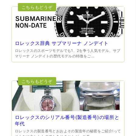
（大阪府門真市）他店ではメール見積もりの時点で数千
円〜1万程度の見積もりでしたが、こちらのメールでの見積
もりは倍以上ちがうので利用させて頂きました。 対応も丁
寧で良かったです。
ロレックス辞典 サブマリーナ ノンデイト
ロレックスのスポーツモデルでも1、2を争う人気モデル、サブ
マリーナ ノンデイトの歴代モデルの特徴をご...
（大阪市東淀川区）出来るだけ安く買取られるのかな…?と
いう不安が最初は有りましたが、面倒な営業トークも一切
なく安心して任せられました。 ありがとうございます。
ロレックスのシリアル番号(製造番号)の場所と
年代
ロレックスの製造番号とおおよその製造年の秘密をご紹介!って