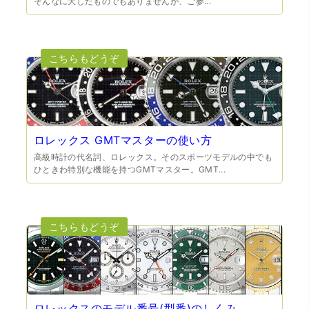
そんなに大したものでもありませんが、ご参...
（兵庫県宝塚市）預かって頂くときに持っていた方の宝石
も見て頂く事が出き、購入した商品の価値をいろいろ教え
てもらえた事がとてもよかったです。親切な対応で、また
何かあった時にはこちらでお願いしたいと思いました。
ロレックス GMTマスターの使い方
高級時計の代名詞、ロレックス。そのスポーツモデルの中でも
ひときわ特別な機能を持つGMTマスター。GMT...
（大阪府池田市）とても親切で丁寧な対応に感激いたしま
した。質屋さんはわりと利用して(主に中古品の購入)慣れて
いましたが、今までの質屋さんとは全く違う、とても良い
印象でした。何度でも伺いたくなりました。この度は、本
当にありがとうございました。
ロレックスのモデル番号(型番)のしくみ