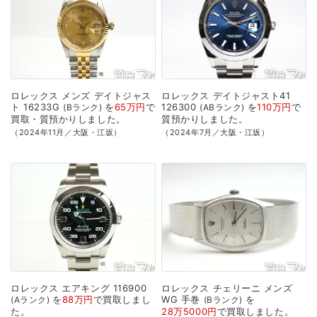
ロレックス
メンズ
デイトジャス
ロレックス
デイトジャスト41
ト
16233G
を
65万円
で
126300
を
110万円
で
Bランク
ABランク
買取・質預かり
しました。
質預かり
しました。
（2024年11月／大阪・江坂）
（2024年7月／大阪・江坂）
ロレックス
エアキング
116900
ロレックス
チェリーニ
メンズ
を
88万円
で
買取
しまし
WG
手巻
を
Aランク
Bランク
た。
28万5000円
で
買取
しました。