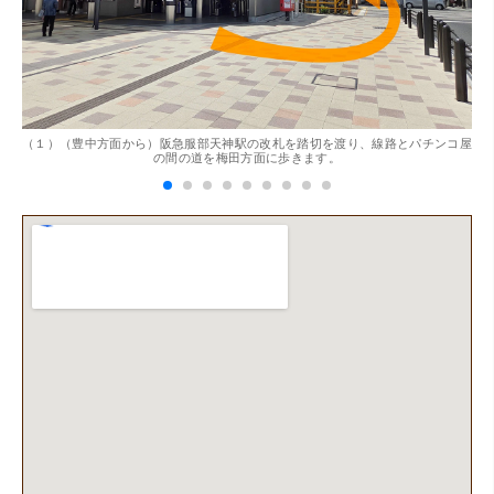
。
（１）（豊中方面から）阪急服部天神駅の改札を踏切を渡り、線路とパチンコ屋
（
の間の道を梅田方面に歩きます。