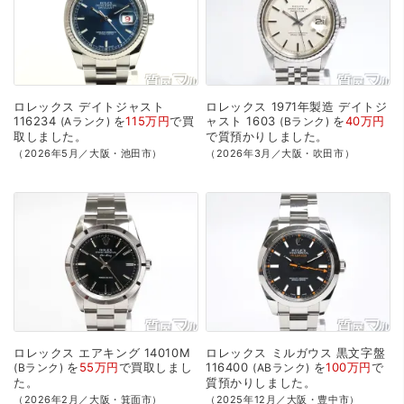
ロレックス
デイトジャスト
ロレックス
1971年製造
デイトジ
116234
を
115万円
で
買
ャスト
1603
を
40万円
Aランク
Bランク
取
しました。
で
質預かり
しました。
（2026年5月／大阪・池田市）
（2026年3月／大阪・吹田市）
ロレックス
エアキング
14010M
ロレックス
ミルガウス
黒文字盤
を
55万円
で
買取
しまし
116400
を
100万円
で
Bランク
ABランク
た。
質預かり
しました。
（2026年2月／大阪・箕面市）
（2025年12月／大阪・豊中市）