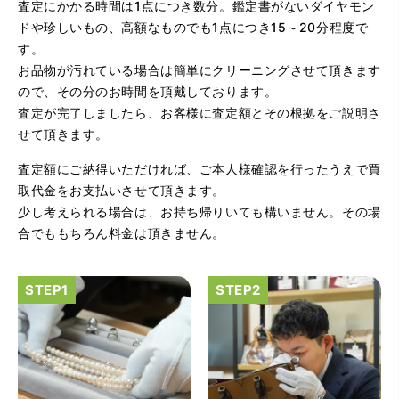
査定にかかる時間は1点につき数分。鑑定書がないダイヤモン
ドや珍しいもの、高額なものでも1点につき15～20分程度で
す。
お品物が汚れている場合は簡単にクリーニングさせて頂きます
ので、その分のお時間を頂戴しております。
査定が完了しましたら、お客様に査定額とその根拠をご説明さ
せて頂きます。
（大阪府大阪市）とてもプロな鑑定士さんがいて的確にア
ドバイスや買取りを暖かい人柄で行ってくれます。 親切に
査定額にご納得いただければ、ご本人様確認を行ったうえで買
なって頂いてありがとうございます! お店の雰囲気もやらし
さがなく、とても入ってゆっくりできる落ちついた敷居の
取代金をお支払いさせて頂きます。
高いお店です。また鑑定士さんに会いたいです。
少し考えられる場合は、お持ち帰りいても構いません。その場
合でももちろん料金は頂きません。
（大阪府大阪市）きれいにして頂いたうえで質入れ金額を