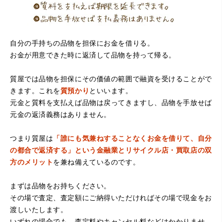
自分の手持ちの品物を担保にお金を借りる。
お金が用意できた時に返済して品物を持って帰る。
（大阪府堺市）電話対応の時からとても感じが良くて来店
してもとても優しく、来て良かったです。これからこちら
でお世話になろうと思いました。ありがとうございまし
質屋では品物を担保にその価値の範囲で融資を受けることがで
た。
きます。これを
質預かり
といいます。
元金と質料を支払えば品物は戻ってきますし、品物を手放せば
元金の返済義務はありません。
つまり質屋は
「誰にも気兼ねすることなくお金を借りて、自分
の都合で返済する」という金融業とリサイクル店・買取店の双
方のメリット
を兼ね備えているのです。
まずは品物をお持ちください。
（京都府亀岡市）他店舗にも行きましたが、対応の方があ
まりお売りしたくないと思ったので、やめました。こちら
その場で査定、査定額にご納得いただければその場で現金をお
は電話対応からも誠実な印象でしたので、こちらでお売り
渡しいたします。
しようと思っておりました。この度はありがとうございま
す。
いずれの場合でも、査定料やキャンセル料などはかかりませ