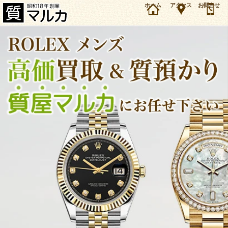
大阪・豊中市のお客様よりロレックス ミルガウス 116400GV グリーンを96万円で買取しまし
ホーム
アクセス
お問合せ
た。ロレックス メンズモデルの買取＆質預かり・質入れは大阪・豊中の質屋マルカにお任せ下
さい。（2023年10月時点の価格です）