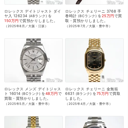
ロレックス
デイトジャスト
ダイ
ロレックス
チェリーニ
3768
手
ヤ入
126234
を
巻時計
を
25万円
で
買
ABランク
BCランク
150万円
で
質預かり
しました。
取・質預かり
しました。
（2025年8月／大阪・江坂）
（2025年7月／大阪・豊中市）
ロレックス
メンズ
デイトジャス
ロレックス
チェリーニ
金無垢
ト
16014
を
48万円
で
6631
を
75万円
で
買取
BCランク
Bランク
買取・質預かり
しました。
しました。
（2025年5月／大阪・豊中市）
（2025年4月／大阪・豊中市）