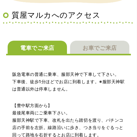
管に関する知識も教えて頂けました。戻ってきた際には教
えていただいた通りに保管してみようと思います。
質屋マルカへのアクセス
電車でご来店
お車でご来店
（大阪府池田市）丁寧に説明して頂き思っていたよりの金
阪急電車の普通に乗車、服部天神で下車して下さい。
額でした。一旦持ち帰りましたが、良い金額だったので買
取して頂きました。又、機会あれば是非利用したいです。
下車後、徒歩1分ほどでお店に到着します。※服部天神駅
は普通以外は停車しません。
【豊中駅方面から】
最後尾車両にご乗車下さい。
服部天神駅で下車、改札を出たら踏切を渡り、パチンコ
店の手前を左折。線路沿いに歩き、つき当りをぐるっと
回って路地を右折するとお店に到着します。