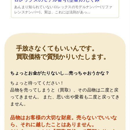
あんまり知られていないロレックスのモデルナンバー(リファ
レンスナンバー)。実は、これには法則があっ...
（豊中市西泉丘）初めて利用しましたが、とても親切丁寧
に査定をして頂き思いもよらない価格をいただきました。
正直他店の倍以上で驚きました。また機会があれば利用し
ます。
手放さなくてもいいんです。
買取価格で質預かりいたします。
ちょっとお金がたりないし…売っちゃおうかな？
ちょっと待ってください！
品物を売ってしまうと（買取）、その品物は二度と戻
ってきません。
また、思い出や愛着も二度と戻ってき
（大阪府東大阪市）ネットを見て安心できるお店であると
ません。
感じて飛び込みで訪問。飛びこみにも関わらず、とても親
切、丁ねいな対応をして頂き、思っていた以上の信用でき
るお店でした。満足いく金額で買い取って頂きました。あ
品物はお客様の大切な財産。
売らないでいいな
りがとうございます。
ら、それに越したことはありません。