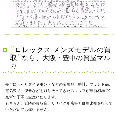
（兵庫県神戸市）ネットの口コミを見て神戸から来店。天
王寺、梅田の有名買取店を4店巡りましたがマルカさんが一
番高く査定して下さり、ダイヤを買い取っていただくなら
マルカさんだと決定しました。ありがとうございました。
ロレックス メンズモデルの買
取
なら、大阪・豊中の質屋マル
カ
長年にわたりダイヤモンドなどの宝飾品、時計、ブランド品、
電気製品、楽器などを取り扱ってきたスタッフが最新相場で1
点ずつ丁寧に査定いたします。
（大阪府大阪市）問い合わせから非常に分かり易く、安心
もちろん、近隣の買取店、リサイクル店等と価格比較を行って
して利用できた。また、思ったよりも高額だったので助か
いただいても構いません。
りました。