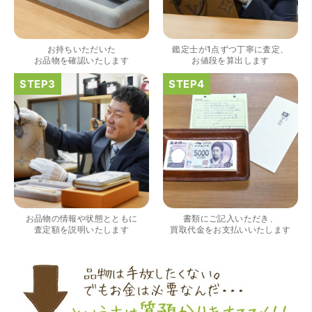
出していただいたのが初めてで感動しました。
お持ちいただいた
鑑定士が1点ずつ丁寧に査定、
お品物を確認いたします
お値段を算出します
（大阪府大阪市）すごく丁寧に対応して頂きました。 ホー
ムページの皆様の評価がとても良かったので、質屋自体初
めての利用でしたが、対応して頂きました担当の方もすご
く良かったです。 これから質屋をご利用される方は是非オ
ススメです。
お品物の情報や状態とともに
書類にご記入いただき、
査定額を説明いたします
買取代金をお支払いいたします