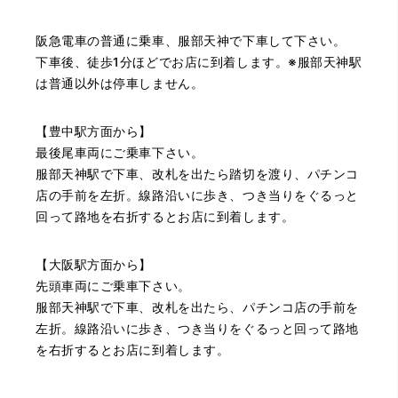
（大阪府池田市）丁寧に説明して頂き思っていたよりの金
阪急電車の普通に乗車、服部天神で下車して下さい。
額でした。一旦持ち帰りましたが、良い金額だったので買
取して頂きました。又、機会あれば是非利用したいです。
下車後、徒歩1分ほどでお店に到着します。※服部天神駅
は普通以外は停車しません。
【豊中駅方面から】
最後尾車両にご乗車下さい。
服部天神駅で下車、改札を出たら踏切を渡り、パチンコ
店の手前を左折。線路沿いに歩き、つき当りをぐるっと
回って路地を右折するとお店に到着します。
【大阪駅方面から】
先頭車両にご乗車下さい。
服部天神駅で下車、改札を出たら、パチンコ店の手前を
左折。線路沿いに歩き、つき当りをぐるっと回って路地
を右折するとお店に到着します。