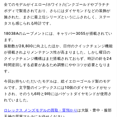
全てのモデルがイエロー/ホワイト/ピンクゴールドやプラチナ
ボディで製造されており、さらにはダイヤモンドなどの装飾が
施された、まさに最上位シリーズというにふさわしく、ステー
タスも感じられる時計です。
18038Aのムーブメントには、キャリバー3055が搭載されてい
ます。
振動数が28,800に向上したほか、日付のクイックチェンジ機能
が搭載されよりメンテナンス性が高まりました。しかし曜日の
クイックチェンジ機構はまだ搭載されておらず、時計の針を24
時間逆回しする必要があるため調整にややコツが必要となりま
す。
今回お持ちいただいたモデルは、総イエローゴールド製のモデ
ルです。文字盤のインデックスには10個のダイヤモンドがセッ
トされ、そのうち6時と9時にはバゲットダイヤモンドが使用さ
れていました。
ロレックス メンズモデルの買取・質預かり
は大阪・豊中・服部
天神の質屋マルカにお任せください。