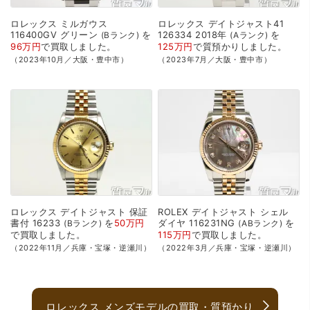
ロレックス
ミルガウス
ロレックス
デイトジャスト41
116400GV
グリーン
を
126334
2018年
を
Bランク
Aランク
96万円
で
買取
しました。
125万円
で
質預かり
しました。
（2023年10月／大阪・豊中市）
（2023年7月／大阪・豊中市）
ロレックス
デイトジャスト
保証
ROLEX
デイトジャスト
シェル
書付
16233
を
50万円
ダイヤ
116231NG
を
Bランク
ABランク
で
買取
しました。
115万円
で
買取
しました。
（2022年11月／兵庫・宝塚・逆瀬川）
（2022年3月／兵庫・宝塚・逆瀬川）
ロレックス メンズモデルの買取・質預かり