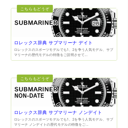
（大阪府大阪市）とても宝石に詳しく、また中古市場の仕
組みもお教えいただけ嬉しかったです。鑑別も素早く驚き
ました。宜しくお願いいたします。(楽器等、様々なジャン
ルに詳しいの流石の一言に尽きます)
ロレックス辞典 サブマリーナ デイト
ロレックスのスポーツモデルでも1、2を争う人気モデル、サブ
マリーナの歴代モデルの特徴をご説明させて...
（大阪府門真市）他店ではメール見積もりの時点で数千
円〜1万程度の見積もりでしたが、こちらのメールでの見積
もりは倍以上ちがうので利用させて頂きました。 対応も丁
寧で良かったです。
ロレックス辞典 サブマリーナ ノンデイト
ロレックスのスポーツモデルでも1、2を争う人気モデル、サブ
マリーナ ノンデイトの歴代モデルの特徴をご...