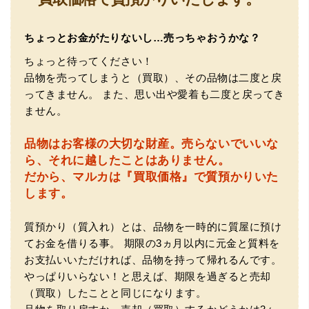
ちょっとお金がたりないし…売っちゃおうかな？
ちょっと待ってください！
品物を売ってしまうと（買取）、その品物は二度と戻
ってきません。
また、思い出や愛着も二度と戻ってき
（大阪府東大阪市）ネットを見て安心できるお店であると
ません。
感じて飛び込みで訪問。飛びこみにも関わらず、とても親
切、丁ねいな対応をして頂き、思っていた以上の信用でき
るお店でした。満足いく金額で買い取って頂きました。あ
品物はお客様の大切な財産。
売らないでいいな
りがとうございます。
ら、それに越したことはありません。
だから、マルカは『買取価格』で質預かりいた
します。
質預かり（質入れ）とは、品物を一時的に質屋に預け
てお金を借りる事。
期限の3ヵ月以内に元金と質料を
お支払いいただければ、品物を持って帰れるんです。
やっぱりいらない！と思えば、期限を過ぎると売却
（買取）したことと同じになります。
（兵庫県神戸市）別のお店でメール査定した際の1.5倍の金