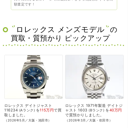
額査定です！
ロレックス メンズモデル
の
買取・質預かり ピックアップ
ロレックス
デイトジャスト
ロレックス
1971年製造
デイトジ
116234
を
115万円
で
買
ャスト
1603
を
40万円
Aランク
Bランク
取
しました。
で
質預かり
しました。
（2026年5月／大阪・池田市）
（2026年3月／大阪・吹田市）