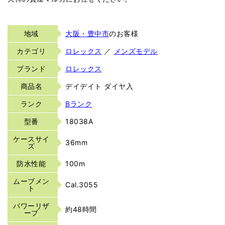
地域
大阪・豊中市
のお客様
カテゴリ
ロレックス
／
メンズモデル
ブランド
ロレックス
商品名
デイデイト ダイヤ入
ランク
Bランク
型番
18038A
ケースサイ
36mm
ズ
防水性能
100m
ムーブメン
Cal.3055
ト
パワーリザ
約48時間
ーブ