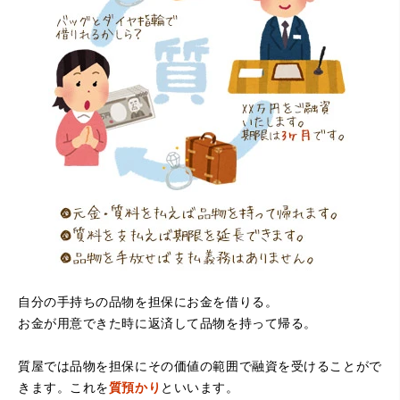
（大阪府寝屋川市）質屋さんは初めてて不安でしたが、他
店買い取りより高く思っていた以上の金額で大満足です。
説明もわかりやすく、優しい話し方の対応でとても良かっ
たです。
自分の手持ちの品物を担保にお金を借りる。
お金が用意できた時に返済して品物を持って帰る。
（大阪府堺市）電話対応の時からとても感じが良くて来店
してもとても優しく、来て良かったです。これからこちら
でお世話になろうと思いました。ありがとうございまし
質屋では品物を担保にその価値の範囲で融資を受けることがで
た。
きます。これを
質預かり
といいます。