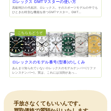
ロレックス GMTマスターの使い方
高級時計の代名詞、ロレックス。そのスポーツモデルの中でも
ひときわ特別な機能を持つGMTマスター。GMT...
（大阪府池田市）とても親切で丁寧な対応に感激いたしま
した。質屋さんはわりと利用して(主に中古品の購入)慣れて
いましたが、今までの質屋さんとは全く違う、とても良い
印象でした。何度でも伺いたくなりました。この度は、本
当にありがとうございました。
ロレックスのモデル番号(型番)のしくみ
あんまり知られていないロレックスのモデルナンバー(リファ
レンスナンバー)。実は、これには法則があっ...
（豊中市西泉丘）初めて利用しましたが、とても親切丁寧
に査定をして頂き思いもよらない価格をいただきました。
正直他店の倍以上で驚きました。また機会があれば利用し
ます。
手放さなくてもいいんです。
買取価格で質預かりいたします。