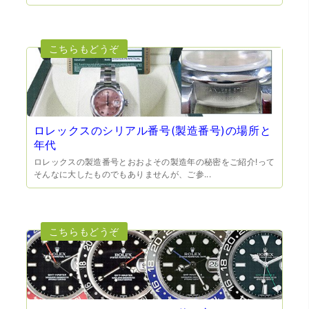
（大阪市東淀川区）出来るだけ安く買取られるのかな…?と
いう不安が最初は有りましたが、面倒な営業トークも一切
なく安心して任せられました。 ありがとうございます。
ロレックスのシリアル番号(製造番号)の場所と
年代
ロレックスの製造番号とおおよその製造年の秘密をご紹介!って
そんなに大したものでもありませんが、ご参...
（兵庫県宝塚市）預かって頂くときに持っていた方の宝石
も見て頂く事が出き、購入した商品の価値をいろいろ教え
てもらえた事がとてもよかったです。親切な対応で、また
何かあった時にはこちらでお願いしたいと思いました。