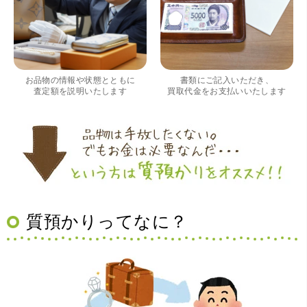
（大阪府大阪市）すごく丁寧に対応して頂きました。 ホー
ムページの皆様の評価がとても良かったので、質屋自体初
めての利用でしたが、対応して頂きました担当の方もすご
く良かったです。 これから質屋をご利用される方は是非オ
ススメです。
お品物の情報や状態とともに
書類にご記入いただき、
査定額を説明いたします
買取代金をお支払いいたします
（大阪府豊中市）買取査定の流れがとても丁寧でお話がし
質預かりってなに？
やすくとても良い時間になりました!!満足出来る買取です。
本当に有難う御座います!!