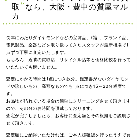
取
なら、大阪・豊中の質屋マル
カ
長年にわたりダイヤモンドなどの宝飾品、時計、ブランド品、
電気製品、楽器などを取り扱ってきたスタッフが最新相場で1
点ずつ丁寧に査定いたします。
（大阪府大阪市）問い合わせから非常に分かり易く、安心
もちろん、近隣の買取店、リサイクル店等と価格比較を行って
して利用できた。また、思ったよりも高額だったので助か
いただいても構いません。
りました。
査定にかかる時間は1点につき数分。鑑定書がないダイヤモン
ドや珍しいもの、高額なものでも1点につき15～20分程度で
す。
お品物が汚れている場合は簡単にクリーニングさせて頂きます
ので、その分のお時間を頂戴しております。
査定が完了しましたら、お客様に査定額とその根拠をご説明さ
せて頂きます。
（大阪府大阪市）とてもプロな鑑定士さんがいて的確にア
ドバイスや買取りを暖かい人柄で行ってくれます。 親切に
査定額にご納得いただければ、ご本人様確認を行ったうえで買
なって頂いてありがとうございます! お店の雰囲気もやらし