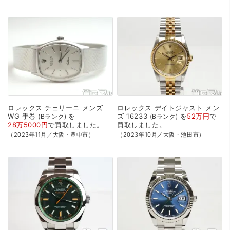
ロレックス
チェリーニ
メンズ
ロレックス
デイトジャスト
メン
WG
手巻
を
ズ
16233
を
52万円
で
Bランク
Bランク
28万5000円
で
買取
しました。
買取
しました。
（2023年11月／大阪・豊中市）
（2023年10月／大阪・池田市）