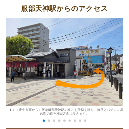
服部天神駅からのアクセス
。
（１）（豊中方面から）阪急服部天神駅の改札を踏切を渡り、線路とパチンコ屋
（
の間の道を梅田方面に歩きます。