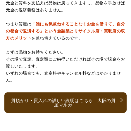
元金と質料を支払えば品物は戻ってきますし、品物を手放せば
元金の返済義務はありません。
つまり質屋は
「誰にも気兼ねすることなくお金を借りて、自分
の都合で返済する」という金融業とリサイクル店・買取店の双
方のメリット
を兼ね備えているのです。
まずは品物をお持ちください。
（京都府亀岡市）他店舗にも行きましたが、対応の方があ
まりお売りしたくないと思ったので、やめました。こちら
その場で査定、査定額にご納得いただければその場で現金をお
は電話対応からも誠実な印象でしたので、こちらでお売り
渡しいたします。
しようと思っておりました。この度はありがとうございま
す。
いずれの場合でも、査定料やキャンセル料などはかかりませ
ん。
質預かり・質入れの詳しい説明はこちら｜大阪の質
屋マルカ