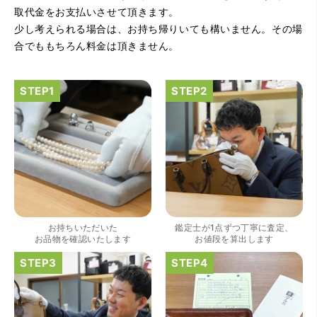
さがなく、とても入ってゆっくりできる落ちついた敷居の
取代金をお支払いさせて頂きます。
高いお店です。また鑑定士さんに会いたいです。
少し考えられる場合は、お持ち帰りいても構いません。その場
合でももちろん料金は頂きません。
（大阪府大阪市）きれいにして頂いたうえで質入れ金額を
出していただいたのが初めてで感動しました。
お持ちいただいた
鑑定士が1点ずつ丁寧に査定、
お品物を確認いたします
お値段を算出します