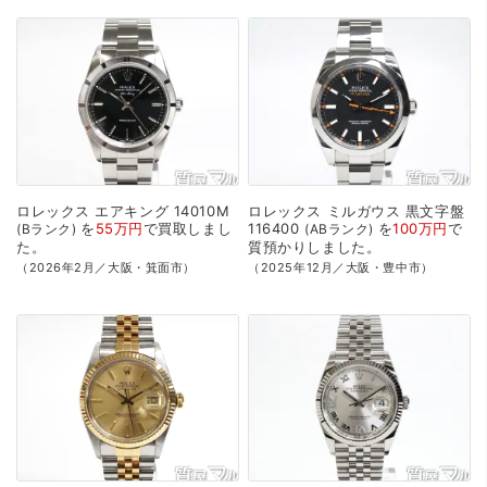
ロレックス
エアキング
14010M
ロレックス
ミルガウス
黒文字盤
を
55万円
で
買取
しまし
116400
を
100万円
で
Bランク
ABランク
た。
質預かり
しました。
（2026年2月／大阪・箕面市）
（2025年12月／大阪・豊中市）