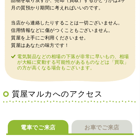
品物を取り戻すか、売却（買取）するかどうかは3ヶ
額を提示いただけたので即決しました。楽器も安心してお
任せできそうです!
月の質預かり期間に考えればいいのです。
当店から連絡したりすることは一切ございません。
信用情報などに傷がつくこともございません。
質屋を上手にご利用くださいませ。
質屋はあなたの味方です！
電気製品などの相場の下落が非常に早いもの、相場
が大幅に変動する可能性があるものなどは「買取」
の方が高くなる場合もございます。
（大阪府大阪市）丁寧に査定していただいたうえ、商品保
管に関する知識も教えて頂けました。戻ってきた際には教
えていただいた通りに保管してみようと思います。
質屋マルカへのアクセス
電車でご来店
お車でご来店