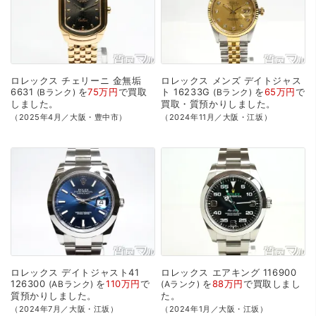
ロレックス
チェリーニ
金無垢
ロレックス
メンズ
デイトジャス
6631
を
75万円
で
買取
ト
16233G
を
65万円
で
Bランク
Bランク
しました。
買取・質預かり
しました。
（2025年4月／大阪・豊中市）
（2024年11月／大阪・江坂）
ロレックス
デイトジャスト41
ロレックス
エアキング
116900
126300
を
110万円
で
を
88万円
で
買取
しまし
ABランク
Aランク
質預かり
しました。
た。
（2024年7月／大阪・江坂）
（2024年1月／大阪・江坂）